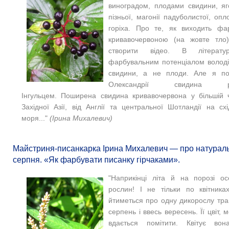
виноградом, плодами свидини, я
пізньої, магонії падуболистої, оп
горіха. Про те, як виходить фа
кривавочервоною (на жовте тло
створити відео. В літерат
фарбувальним потенціалом володі
свидини, а не плоди. Але я по
Олександрії свидина 
Інгульцем. Поширена свидина кривавочервона у більшій 
Західної Азії, від Англії та центральної Шотландії на сх
моря..."
(
Ірина Михалевич)
Майстриня-писанкарка Ірина Михалевич — про натураль
серпня. «Як фарбувати писанку гірчаками».
"Наприкінці літа й на порозі ос
рослин! І не тільки по квітниках
йтиметься про одну дикорослу трав
серпень і ввесь вересень. Її цвіт,
вдається помітити. Квітує вон