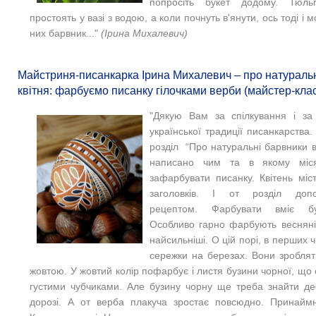
попросіть букет додому. Тюль
простоять у вазі з водою, а коли почнуть в'янути, ось тоді і 
них барвник..."
(Ірина Михалевич)
Майстриня-писанкарка Ірина Михалевич – про натураль
квітня: фарбуємо писанку гілочками верби (майстер-кла
"Дякую Вам за спілкування і за
української традиції писанкарства.
розділ “Про натуральні барвники в 
написано чим та в якому міс
зафарбувати писанку. Квітень міс
заголовків. І от розділ доп
рецептом. Фарбувати вміє бу
Особливо гарно фарбують весняні
найсильніші. О цій порі, в перших ч
сережки на березах. Вони зроблят
жовтою. У жовтий колір пофарбує і листя бузини чорної, що 
густими чубчиками. Але бузину чорну ще треба знайти де
дорозі. А от верба плакуча зростає повсюдно. Принайм