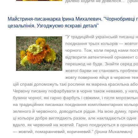
далеко ходити не довелося..."
(Іри
Майстриня-писанкарка Ірина Михалевич. "Чорнобривці п
цезальпінія. Узгоджуємо яскраві деталі"
"У традиційній українській писанці
поєднання трьох кольорів — жовтог
чорного. Тож, коли перед нами пос
відтворити автентичний орнамент са
перешкод не буде. Знайти серед р
жовтої барви не становить проблем
жовту поверхню яйця в червоне те
цій справі допоможуть такі рослини як марена красильна або 
Червону писанку пофарбувати в чорне також неважко, у нагод
бузини чорної, які гарно фарбуть і свіжими, і після морозиль
на традиційних писанках поєднання компліментарних кольорі
зеленого й червоного, доводиться рідше. На мою думку, при
ці кольори добре виглядають разом, але накладаються одне 
вдало, як червоний на жовтий. Гарно поєднуються в орнамент
— жовтий, помаранчевий, коричневий."
(Ірина Михалевич)