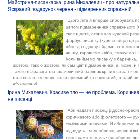
Майстриня-писанкарка Ірина Михалевич - про натуральні
Яскравий подарунок червня - підмаренник справжній​
"Цього літа я вперше спробувала 
цвітом підмаренника справжнього (G
своє щастя, отримала чудовий резу
фарбує писанку (куряче яйце) ця 
яйце до відвару і йдемо за компото
чашку, вкраюємо хліба, смакуємо і
Коли виймемо писанку з барвника,
жовтою, такою жовтою, як сам цвіт підмаренника, а, може, й г
такого яскравого тла шовковичний барвник кріпиться за лічені
стає світло-зеленою, колір приємний та соковитий, теплий ви
Михалевич)
Ірина Михалевич. Красиве тло — не проблема. Коричнев
на писанці
"
Аби надати писанці рідкісно-краси
коричневого або фіолетового — ру
суміжними шляхами. Й обираємо р
підведуть - чорнобривці, червоні кв
липні саме квітнуть чорнобривці дрі