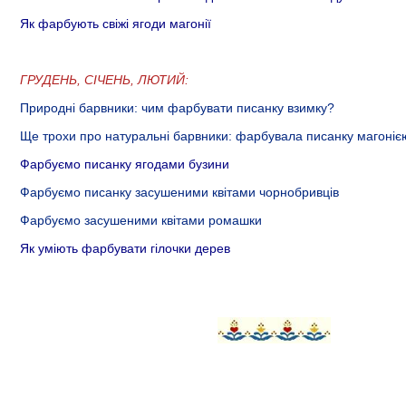
Як фарбують свіжі ягоди магонії
ГРУДЕНЬ, СІЧЕНЬ, ЛЮТИЙ:
Природні барвники: чим фарбувати писанку взимку?
Ще трохи про натуральні барвники: фарбувала писанку магоніє
Фарбуємо писанку ягодами бузини
Фарбуємо писанку засушеними квітами чорнобривців
Фарбуємо засушеними квітами ромашки
Як уміють фарбувати гілочки дерев