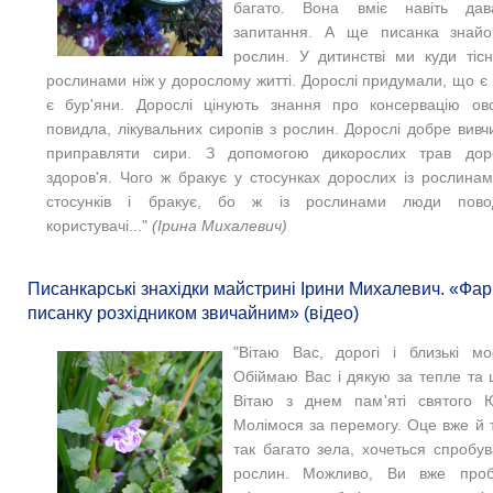
багато. Вона вміє навіть дав
запитання. А ще писанка знайом
рослин. У дитинстві ми куди тісн
рослинами ніж у дорослому житті. Дорослі придумали, що є 
є бур'яни. Дорослі цінують знання про консервацію ово
повидла, лікувальних сиропів з рослин. Дорослі добре вив
приправляти сири. З допомогою дикорослих трав дор
здоров'я. Чого ж бракує у стосунках дорослих із рослина
стосунків і бракує, бо ж із рослинами люди пово
користувачі..."
(Ірина Михалевич)
Писанкарські знахідки майстрині Ірини Михалевич. «Фарб
писанку розхідником звичайним» (відео)
"Вітаю Вас, дорогі і близькі м
Обіймаю Вас і дякую за тепле та ц
Вітаю з днем пам'яті святого Ю
Молімося за перемогу. Оце вже й т
так багато зела, хочеться спробув
рослин. Можливо, Ви вже проб