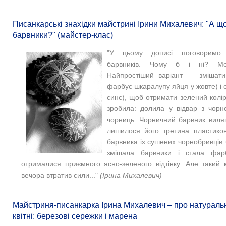
Писанкарські знахідки майстрині Ірини Михалевич: "А що
барвники?" (майстер-клас)
"У цьому дописі поговоримо
барвників. Чому б і ні? Мо
Найпростіший варіант — змішати
фарбує шкаралупу яйця у жовте) і 
синє), щоб отримати зелений колір.
зробила: долила у відвар з чорно
чорниць. Чорничний барвник виля
лишилося його третина пластиков
барвника із сушених чорнобривців 
змішала барвники і стала фар
отрималися приємного ясно-зеленого відтінку. Але такий 
вечора втратив сили..."
(Ірина Михалевич)
Майстриня-писанкарка Ірина Михалевич – про натуральн
квітні: березові сережки і марена