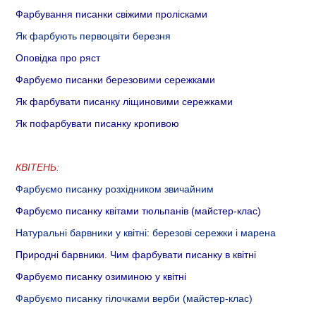
Фарбування писанки свіжими пролісками
Як фарбують первоцвіти березня
Оповідка про ряст
Фарбуємо писанки березовими сережками
Як фарбувати писанку ліщиновими сережками
Як пофарбувати писанку кропивою
КВІТЕНЬ:
Фарбуємо писанку розхідником звичайним
Фарбуємо писанку квітами тюльпанів (майстер-клас)
Натуральні барвники у квітні: березові сережки і марена
Природні барвники. Чим фарбувати писанку в квітні
Фарбуємо писанку озиминою у квітні
Фарбуємо писанку гілочками верби (майстер-клас)