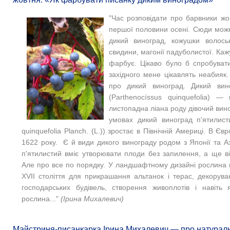
"Час розповідати про барвники жо
першої половини осені. Сюди можн
дикий виноград, кожушки волоськ
свидини, магонії падуболистої. Каж
фарбує. Цікаво було б спробувати
західного мене цікавлять неабияк
про дикий виноград. Дикий вино
(Parthenocíssus quinquefolia) —
листопадна ліана роду дівочий вин
умовах дикий виноград п'ятилисти
quinquefolia Planch. (L.)) зростає в Північній Америці. В Євр
1622 року. Є й види дикого винограду родом з Японії та Аз
п'ятилистий вміє утворювати плоди без запилення, а ще в
Але про все по порядку. У ландшафтному дизайні рослина 
XVII століття для прикрашання альтанок і терас, декоруван
господарських будівель, створення живоплотів і навіть 
рослина..."
(Ірина Михалевич)
Майстриня-писанкарка Ірина Михалевич — про натураль