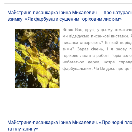
Майстриня-писанкарка Ірина Михалевич — про натураль
взимку: «Як фарбувати сушеним горіховим листям»
Вітаю Вас, друзі, у цьому тематичн
ми відвідуємо писанкові виставки. 
писанки створюють? В який періо
зими? Зараз січень, і я знову 
горіхове листя в роботі. Горіх вол
небагатьох дерев, котре справ
фарбувальним. Чи Ви десь про це 
Майстриня-писанкарка Ірина Михалевич. «Про чорні пло
та плутанину»