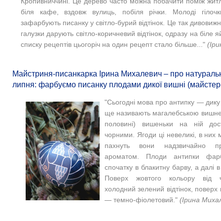
Кропивниччині. Це дерево часто можна побачити поміж жит
біля кафе, вздовж вулиць, побіля річки. Молоді гілоч
зафарбують писанку у світло-бурий відтінок. Це так дивовижн
галузки дарують світло-коричневий відтінок, одразу на біле 
списку рецептів цьогоріч на один рецепт стало більше..."
(
Іри
Майстриня-писанкарка Ірина Михалевич – про натураль
липня: фарбуємо писанку плодами дикої вишні (майстер
"Сьогодні мова про антипку — дик
ще називають магалебською вишнею
половині) вишеньки на ній дос
чорними. Ягоди ці невеликі, в них 
пахнуть вони надзвичайно п
ароматом. Плоди антипки фар
спочатку в блакитну барву, а далі в
Поверх жовтого кольору від ч
холодний зелений відтінок, поверх
— темно-фіолетовий."
(Ірина Миха