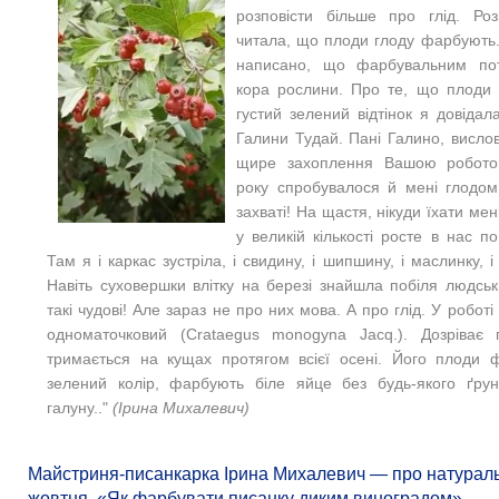
розповісти більше про глід. Ро
читала, що плоди глоду фарбують. 
написано, що фарбувальним пот
кора рослини. Про те, що плоди
густий зелений відтінок я довідал
Галини Тудай. Пані Галино, висло
щире захоплення Вашою робото
року спробувалося й мені глодом
захваті! На щастя, нікуди їхати мен
у великій кількості росте в нас по
Там я і каркас зустріла, і свидину, і шипшину, і маслинку, і 
Навіть суховершки влітку на березі знайшла побіля людськ
такі чудові! Але зараз не про них мова. А про глід. У роботі
одноматочковий (Crataegus monogyna Jacq.). Дозріває 
тримається на кущах протягом всієї осені. Його плоди 
зелений колір, фарбують біле яйце без будь-якого ґру
галуну.."
(Ірина Михалевич)
Майстриня-писанкарка Ірина Михалевич — про натураль
жовтня. «Як фарбувати писанку диким виноградом»