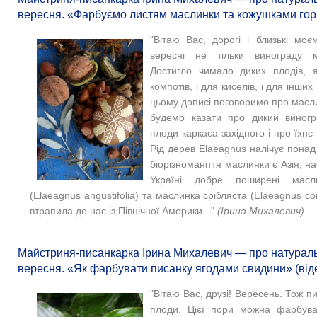
вересня. «Фарбуємо листям маслинки та кожушками горіх
"Вітаю Вас, дорогі і близькі моє
вересні не тільки винограду 
Достигло чимало диких плодів, я
компотів, і для киселів, і для інших
цьому дописі поговоримо про масли
будемо казати про дикий виногр
плоди каркаса західного і про їхнє
Рід дерев Elaeagnus налічує понад
біорізноманіття маслинки є Азія, н
Україні добре поширені масли
(Elaeagnus angustifolia) та маслинка срібляста (Elaeagnus 
втрапила до нас із Північної Америки..."
​(
Ірина Михалевич)
Майстриня-писанкарка Ірина Михалевич — про натураль
вересня. «Як фарбувати писанку ягодами свидини» (від
"Вітаю Вас, друзі! Вересень. Тож п
плоди. Цієї пори можна фарбува