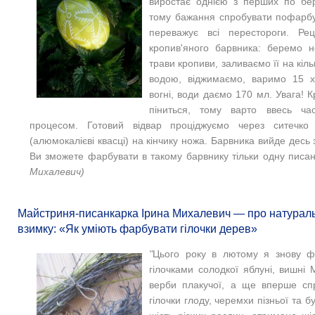
виростає однією з перших по бере
тому бажання спробувати пофарб
переважує всі перестороги. Рец
кропив'яного барвника: беремо 
трави кропиви, заливаємо її на кіл
водою, віджимаємо, варимо 15 
вогні, води даємо 170 мл. Увага! К
піниться, тому варто ввесь час
процесом. Готовий відвар проціджуємо через ситечко
(алюмокалієві квасці) на кінчику ножа. Барвника вийде десь 
Ви зможете фарбувати в такому барвнику тільки одну писанк
Михалевич)
Майстриня-писанкарка Ірина Михалевич — про натураль
взимку: «Як уміють фарбувати гілочки дерев»
"
Цього року в лютому я знову ф
гілочками солодкої яблуні, вишні
верби плакучої, а ще вперше сп
гілочки глоду, черемхи пізньої та б