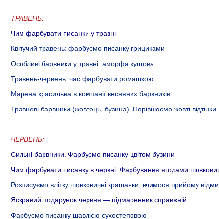
ТРАВЕНЬ:
Чим фарбувати писанки у травні
Квітучий травень: фарбуємо писанку грициками
Особливі барвники у травні: аморфа кущова
Травень-червень: час фарбувати ромашкою
Марена красильна в компанії весняних барвників
Травневі барвники (жовтець, бузина). Порівнюємо жовті відтінки
ЧЕРВЕНЬ:
Сильні барвники. Фарбуємо писанку цвітом бузини
Чим фарбувати писанку в червні. Фарбування ягодами шовковиц
Розписуємо влітку шовковичні крашанки, вчимося прийому відм
Яскравий подарунок червня — підмаренник справжній​
Фарбуємо писанку шавлією сухостеповою