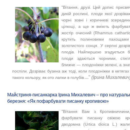
"Вітання, друзі. Цей допис присвя
дикій рослині, плоди якої дозріва
чорні зовні і коричневі зсередин
цілющі, а ще ж вміють фарбуват
жостір очисний (Rhamnus catharti
крутить полиновими пахощам
золотистого сонця. У серпні дозр
плодів. Найпершою згадується б
плоди здаються чорними, стиг
ближче — плодоніжки зелені, а зна
поспіли. Дозріває бузина аж тоді, коли плодоніжки в кетяга
..."
(Ірина Михалевич
такого кольору, як ото лапки в голубів.
Майстриня-писанкарка Ірина Михалевич – про натураль
березня: «Як пофарбувати писанку кропивою»
"Вітання Вам з Кропивниччини
фарбувати писанку свіжою кр
дводомна (Urtica dioica L.) жали