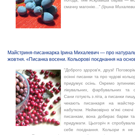
смачну магонію..."
(Ірина Михалеви
Майстриня-писанкарка Ірина Михалевич — про натураль
жовтня. «Писанка восени. Кольорові поєднання на основі
"Доброго здоров'я, друзі! Поговор
осінні писанки та про чудові кольо
придумує осінь. Окремо зупинимо
лікувальних, фарбувальних та с
Сани готують з літа, а писанки пишут
чекають писанкаря на майстер
набутком. Неймовірно м'які сяючі
писанкам, вона добирає барви т
придумати. Цьогоріч я спробувала
себе поєднання. Кольори я не п