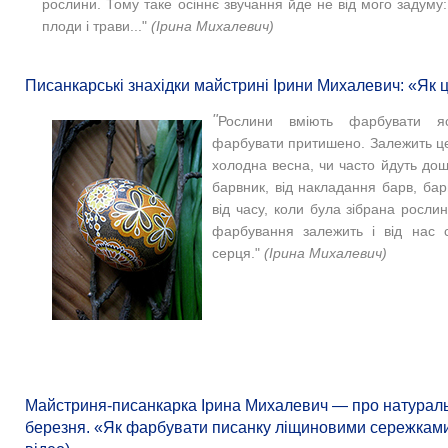
рослини. Тому таке осіннє звучання йде не від мого задуму:
плоди і трави..."
(Ірина Михалевич)
Писанкарські знахідки майстрині Ірини Михалевич: «Як 
"
Рослини вміють фарбувати яс
фарбувати притишено. Залежить це 
холодна весна, чи часто йдуть дощ
барвник, від накладання барв, бар
від часу, коли була зібрана росли
фарбування залежить і від нас 
серця."
(Ірина Михалевич)
Майстриня-писанкарка Ірина Михалевич — про натураль
березня. «Як фарбувати писанку ліщиновими сережками