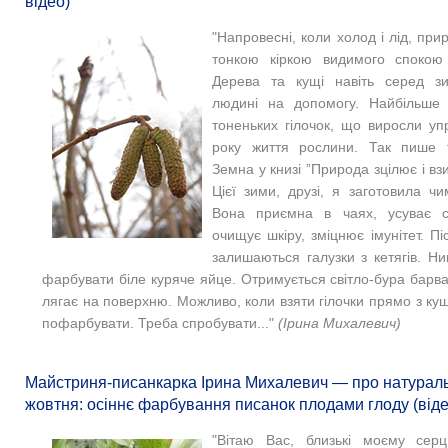
відео)
"Напровесні, коли холод і лід, при
тонкою кіркою видимого спокою 
Дерева та кущі навіть серед зи
людині на допомогу. Найбільше 
тоненьких гілочок, що виросли уп
року життя рослини. Так пише 
Земна у книзі ”Природа зцілює і взи
Цієї зими, друзі, я заготовила ч
Вона приємна в чаях, усуває с
очищує шкіру, зміцнює імунітет. Пі
залишаються галузки з кетягів. Н
фарбувати біле куряче яйце. Отримується світло-бура барва
лягає на поверхню. Можливо, коли взяти гілочки прямо з ку
пофарбувати. Треба спробувати..."
(Ірина Михалевич)
Майстриня-писанкарка Ірина Михалевич — про натураль
жовтня: осіннє фарбування писанок плодами глоду (віде
"Вітаю Вас, близькі моєму серц