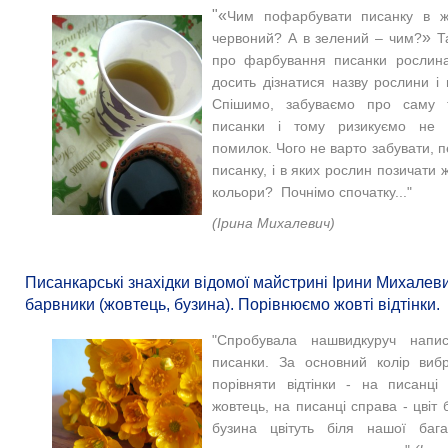
"«
Чим пофарбувати писанку в ж
»
червоний? А в зелений – чим?
Та
про фарбування писанки рослина
досить дізнатися назву рослини і
Спішимо, забуваємо про саму т
писанки і тому ризикуємо не 
помилок. Чого не варто забувати, п
писанку, і в яких рослин позичати 
кольори? Почнімо спочатку..."
(Ірина Михалевич)
Писанкарські знахідки відомої майстрині Ірини Михалеви
барвники (жовтець, бузина). Порівнюємо жовті відтінки.
"Спробувала нашвидкуруч напис
писанки. За основний колір виб
порівняти відтінки - на писанці
жовтець, на писанці справа - цвіт б
бузина цвітуть біля нашої бага