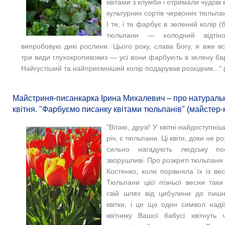
квітами з клумби і отримали чудові 
культурних сортів червоних тюльпані
І те, і те фарбує в зелений колір (
тюльпани — холодний відтін
випробовую дикі рослини. Цього року, слава Богу, я вже в
три види глухокропивових — усі вони фарбують в зелену барв
Найгустіший та найприємніший колір подарував розхідник..."
Майстриня-писанкарка Ірина Михалевич – про натураль
квітня. "Фарбуємо писанку квітами тюльпанів" (майстер-
"Вітаю, друзі! У квітні найдоступні
річ, є тюльпани. Ці квіти, доки не р
сильно нагадують людську пос
зворушливі. Про розкриті тюльпани 
Костенко, коли порівняла їх із в
Тюльпани цієї пізньої весни таки
свій шлях від цибулини до пишн
квітки, і це ще один символ наді
квітнику Вашої бабусі квітнуть 