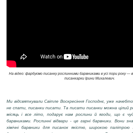
На відео: фарбуємо писанку рослинними барвниками в усі пори року — 
писанкарки Ірини Михалевич.
Ми відсвяткували Світле Воскресіння Господнє, уже начебто
не спати, писанки писати. Та писати писанки можна цілий р
місяць і все літо, подарує нам рослини й ягоди, що є ч
барвниками. Рослинні відвари - це гарні барвники. Вони з
хімічні барвники для писанок якістю, широкою палітрою п