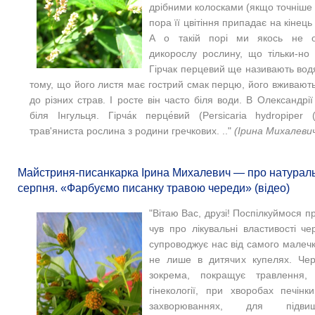
дрібними колосками (якщо точніше 
пора її цвітіння припадає на кінець 
А о такій порі ми якось не о
дикорослу рослину, що тільки-но 
Гірчак перцевий ще називають вод
тому, що його листя має гострий смак перцю, його вживають
до різних страв. І росте він часто біля води. В Олександрі
біля Інгульця. Гірча́к перце́вий (Persicaria hydropiper
трав'яниста рослина з родини гречкових. .."
(Ірина Михалеви
Майстриня-писанкарка Ірина Михалевич — про натураль
серпня. «Фарбуємо писанку травою череди» (відео)
"Вітаю Вас, друзі! Поспілкуймося п
чув про лікувальні властивості ч
супроводжує нас від самого малечк
не лише в дитячих купелях. Чер
зокрема, покращує травлення, 
гінекології, при хворобах печінк
захворюваннях, для підви