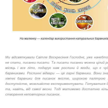
На малюнку — календар використання натуральних барвників н
Ми відсвяткували Світле Воскресіння Господнє, уже начебто
не спати, писанки писати. Та писати писанки можна цілий р
місяць і все літо, подарує нам рослини й ягоди, що є ч
барвниками. Рослинні відвари — це гарні барвники. Вони з
хімічні барвники для писанок якістю, широкою палітрою п
доступністю, можливістю експериментувати. Готуватися до
та, навіть, від самої весни. Тоді матимемо достатню кільк
створення неповторних писанок.