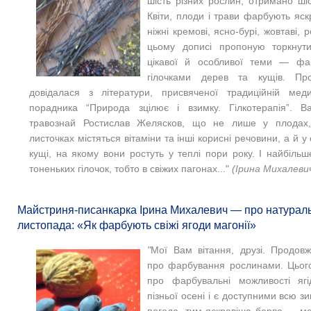
шість різних рослин, отримано шіст
Квіти, плоди і трави фарбують яск
ніжні кремові, ясно-бурі, жовтаві, 
цьому дописі пропоную торкнути
цікавої й особливої теми — фа
гілочками дерев та кущів. П
довідалася з літератури, присвяченої традиційній мед
порадника “Природа зцілює і взимку. Гілкотерапія”. В
травознай Ростислав Желясков, що не лише у плодах, 
листочках містяться вітаміни та інші корисні речовини, а й 
кущі, на якому вони ростуть у теплі пори року. І найбільш
тоненьких гілочок, тобто в свіжих пагонах..."
(Ірина Михалеви
Майстриня-писанкарка Ірина Михалевич — про натураль
листопада: «Як фарбують свіжі ягоди магонії»
"
Мої Вам вітання, друзі. Продовж
про фарбування рослинами. Цьог
про фарбувальні можливості ягі
пізньої осені і є доступними всю з
погода, тим яскравіша барва — мо