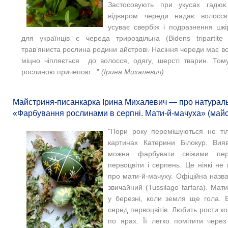
Застосовують при укусах гадюк.
відваром череди надає волоссю
усуває свербіж і подразнення шкі
для українців є череда трироздільна (Bidens tripartit
трав’яниста рослина родини айстрові. Насіння череди має в
міцно чіпляється до волосся, одягу, шерсті тварин. То
рослиною причепою..."
(Ірина Михалевич)
Майстриня-писанкарка Ірина Михалевич — про натураль
«Фарбування рослинами в серпні. Мати-й-мачуха» (майст
"Пори року перемішуються не тіл
картинах Катерини Білокур. Вия
можна фарбувати свіжими перв
первоцвіти і серпень. Це ніякі не
про мати-й-мачуху. Офіційна назв
звичайний (Tussilago farfara). Мат
у березні, коли земля ще гола. 
серед первоцвітів. Любить рости кол
по ярах. Її легко помітити через 