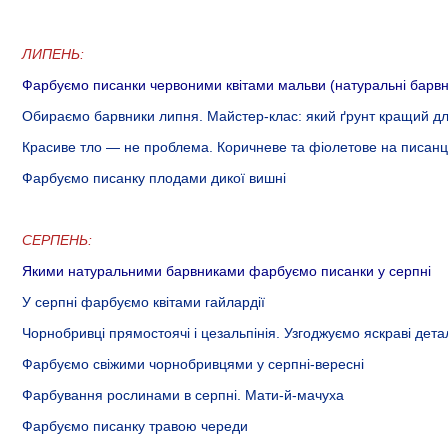
ЛИПЕНЬ:
Фарбуємо писанки червоними квітами мальви (натуральні барвни
Обираємо барвники липня. Майстер-клас: який ґрунт кращий для
Красиве тло — не проблема. Коричневе та фіолетове на писанц
Фарбуємо писанку плодами дикої вишні
СЕРПЕНЬ:
Якими натуральними барвниками фарбуємо писанки у серпні
У серпні фарбуємо квітами гайлардії
Чорнобривці прямостоячі і цезальпінія. Узгоджуємо яскраві дета
Фарбуємо свіжими чорнобривцями у серпні-вересні
Фарбування рослинами в серпні. Мати-й-мачуха
Фарбуємо писанку травою череди