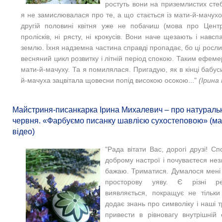
ростуть вони на приземлистих сте
я не замислювалася про те, а що стається із мати-й-мачухою
другій половині квітня уже не побачиш (мова про Центр
пролісків, ні рясту, ні крокусів. Вони наче щезають і навс
землю. Їхня надземна частина справді пропадає, бо ці росл
весняний цикл розвитку і літній період спокою. Таким ефеме
мати-й-мачуху. Та я помилялася. Пригадую, як в кінці бабус
й-мачуха зацвітала щовесни попід високою осокою..."
(Ірина
Майстриня-писанкарка Ірина Михалевич – про натураль
червня. «Фарбуємо писанку шавлією сухостеповою» (ма
відео)
"Рада вітати Вас, дорогі друзі! С
доброму настрої і почуваєтеся не
бажаю. Триматися. Думалося мені 
просторову уяву. Є різні ре
виявляється, покращує не тільки
додає знань про символіку і наші т
привести в рівновагу внутрішній 