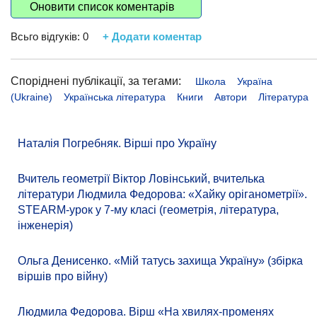
Оновити список коментарів
Всьго відгуків:
0
+ Додати коментар
Споріднені публікації, за тегами:
Школа
Україна
(Ukraine)
Українська література
Книги
Автори
Література
Наталія Погребняк. Вірші про Україну
Вчитель геометрії Віктор Ловінський, вчителька
літератури Людмила Федорова: «Хайку оріганометрії».
STEARM-урок у 7-му класі (геометрія, література,
інженерія)
Ольга Денисенко. «Мій татусь захища Україну» (збірка
віршів про війну)
Людмила Федорова. Вірш «На хвилях-променях