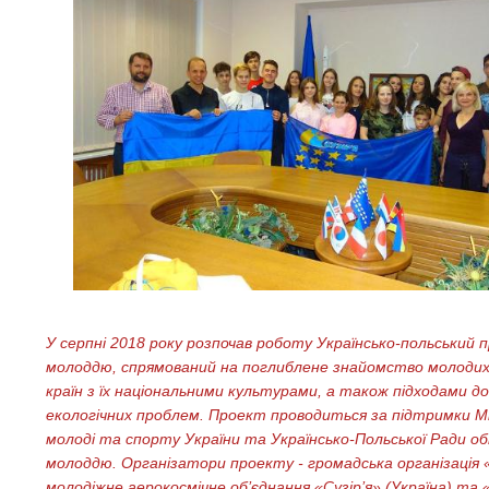
У серпні 2018 року розпочав роботу Українсько-польський 
молоддю, спрямований на поглиблене знайомство молодих
країн з їх національними культурами, а також підходами д
екологічних проблем. Проект проводиться за підтримки М
молоді та спорту України та Українсько-Польської Ради об
молоддю. Організатори проекту - громадська організація 
молодіжне аерокосмічне об’єднання «Сузір’я» (Україна) та 