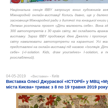
Національна секція ІBBY запрошує юних художників вз
Міжнародній онлайн-виставці! Колись давно, ще у далеко
засновниця Міжнародної ради з дитячої та юнацької книги 
Лепман розпочала проєкт «Діти малюють себе». Вона зі
300 автопортретів з 30 країн світу, які складають вража
виставку. Зараз ІBBY продовжує ідею Джелли і пропонує
світу намалювати автопортрети на карантині. Усі ма
представлені на онлайн-виставці під назвою «Ізоляція. Ді
себе» («I-solation. Kids, draw yourselves» I-solation, в
розслаблений).
04-05-2019
- Київ
«Виставки»
Виставка Олесі Джураєвої «ІСТОРІЇ» у МВЦ «Му
міста Києва» триває з 8 по 19 травня 2019 року