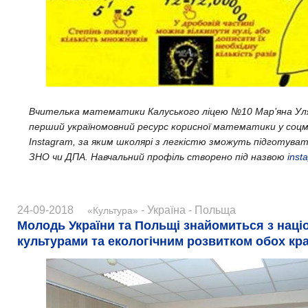
Вчителька математики Калуського ліцею №10 Мар’яна Ул
перший україномовний ресурс корисної математики у соц
Instagram
, за яким школярі з легкістю зможуть підготуват
ЗНО чи ДПА.
Навчальний профіль створено під назвою
inst
24-09-2018
- Україна - Польща
«Культура»
Молодь України та Польщі знайомиться з нац
культурами та екологічним розвитком обох кра