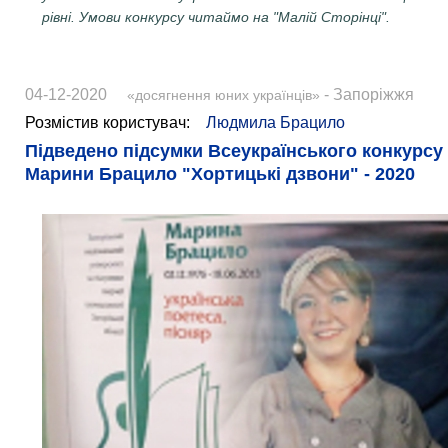
рівні. Умови конкурсу читаймо на "Малій Сторінці".
04-12-2020
- Запоріжжя
«досягнення юних українців»
Розмістив користувач:
Людмила Брацило
Підведено підсумки Всеукраїнського конкурсу 
Марини Брацило "Хортицькі дзвони" - 2020