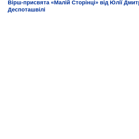
Вірш-присвята «Малій Сторінці» від Юлії Дмит
Деспоташвілі