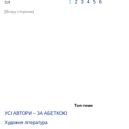
1
2
3
4
5
6
119
[Вгору сторінки]
Топ-теми
УСІ АВТОРИ – ЗА АБЕТКОЮ
Художня література