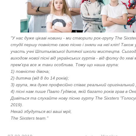
"У нас дуже цікаві новини - ми створили рок-групу The Sixste
студії першу повністю свою пісню і зняли на неї кліп! Також 
участь учні Шпитьківської дитячої школи мистецтв. Сьогод
виходом нової пісні від українських гуртів - від фолку до хеві
прем'єра все ж таки особлива. Тому що наша група:
1) повністю дівоча;
2) дитяча (від 8 до 14 років);
3) група, яка дуже професійно співає реальний оригінальний 
4) пісні нам пише Павло Гудімов, якій багато років грав в Ок
Дивіться та слухайте нову пісню гурту The Sixsters "Голосую" 
2019).
Нехай збудуться всі ваші мрії,
The Sixsters team."