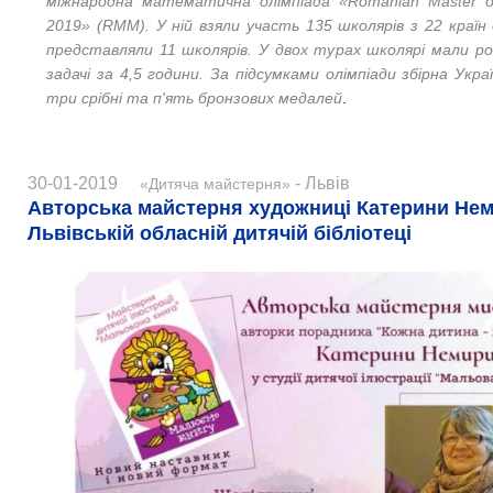
міжнародна математична олімпіада «Romanian Master o
2019» (RMM). У ній взяли участь 135 школярів з 22 країн 
представляли 11 школярів. У двох турах школярі мали ро
задачі за 4,5 години. За підсумками олімпіади збірна Укр
три срібні та п'ять бронзових медалей
.
30-01-2019
- Львів
«Дитяча майстерня»
Авторська майстерня художниці Катерини Нем
Львівській обласній дитячій бібліотеці