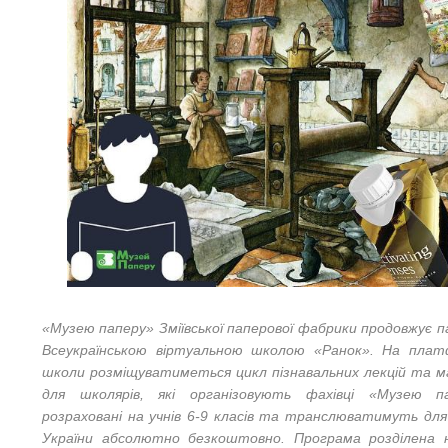
«Музею паперу» Зміївської паперової фабрики продовжує 
Всеукраїнською віртуальною школою «Ранок». На плат
школи розміщуватиметься цикл пізнавальних лекцій та м
для школярів, які організовують фахівці «Музею па
розраховані на учнів 6-9 класів та транслюватимуть для 
України абсолютно безкоштовно. Програма розділена н