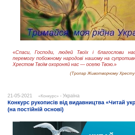
«
Спаси, Господи, людей Твоїх і благослови нас
перемогу побожному народові нашому на супротивн
Хрестом Твоїм охороняй нас — оселю Твою.
»
(Тропар Животворчому Хресту
21-05-2021
- Україна
«Конкурс»
Конкурс рукописів від видавництва «Читай ук
(на постійній основі)