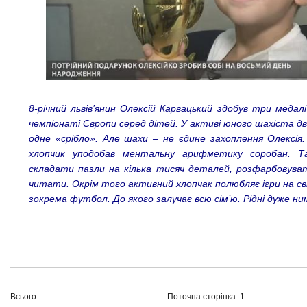
8-річний львів’янин Олексій Карвацький здобув три медал
чемпіонаті Європи серед дітей. У активі юного шахіста дв
одне «срібло». Але шахи – не єдине захоплення Олексія.
хлопчик уподобав ментальну арифметику соробан. 
складати пазли на кілька тисяч деталей, розфарбовува
читати. Окрім того активний хлопчак полюбляє ігри на сві
зокрема футбол. До якого залучає всю сім’ю. Рідні дуже н
Всього:
Поточна сторінка: 1