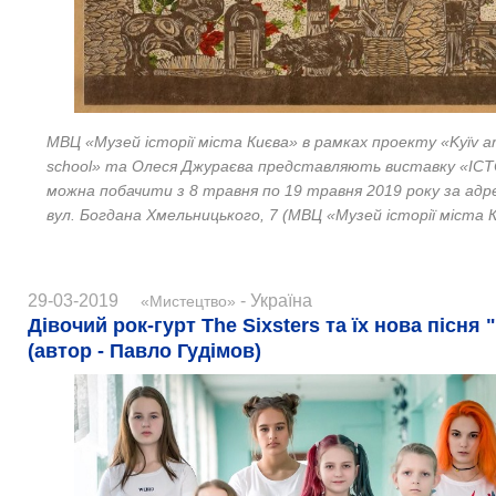
МВЦ «Музей історії міста Києва» в рамках проекту «Kyїv ar
school» та Олеся Джураєва представляють виставку «IСТО
можна побачити з 8 травня по 19 травня 2019 року за ад
вул. Богдана Хмельницького, 7 (
МВЦ «Музей історії міста 
29-03-2019
- Україна
«Мистецтво»
Дівочий рок-гурт The Sixsters та їх нова пісня
(автор - Павло Гудімов)