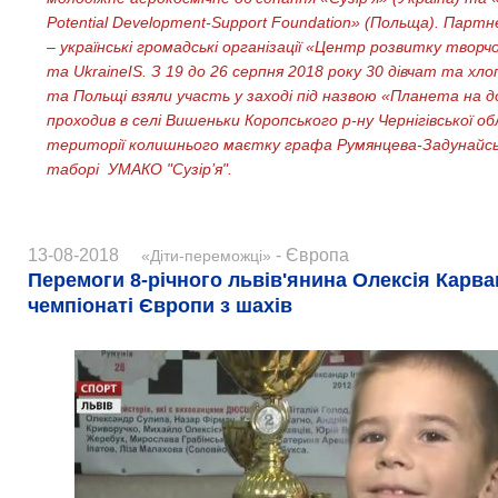
Potential Development-Support Foundation» (Польща). Парт
– українські громадські організації «Центр розвитку творч
та UkraineIS. З 19 до 26 серпня 2018 року 30 дівчат та хлоп
та Польщі взяли участь у заході під назвою «Планета на до
проходив в селі Вишеньки Коропського р-ну Чернігівської об
території колишнього маєтку графа Румянцева-Задунайськ
таборі УМАКО "Сузір’я".
13-08-2018
- Європа
«Діти-переможці»
Перемоги 8-річного львів'янина Олексія Карва
чемпіонаті Європи з шахів