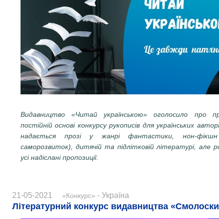
Видавництво «Читай українською» оголосило про п
постійній основі конкурсу рукописів для українських авто
надається прозі у жанрі фантастики, нон-фікшн (
саморозвиток), дитячій та підлітковій літературі, але 
усі надіслані пропозиції.
21-05-2021
- Україна
«Конкурс»
Літературний конкурс видавництва «Смолоски