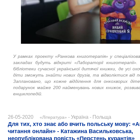
У рамках проекту «Ранкова книготерапія» у спеціалізов
закладах будуть відкриті «Лабораторії книготерапії».
бібліотеки сучасної української дитячої книжки, де усі ох
діти зможуть знайти нових друзів, та відволіктися від п
Заплановано, що кожне відділення для онкохворих діт
подарунок майже 200 найменувань нових книжок, розвив
енциклопедій.
26-05-2020
- Україна - Польща
«Література»
Для тих, хто знає або вчить польську мову: «А
читання онлайн» - Катажина Васильковська,
неопублікована повість «Перстень курантів»