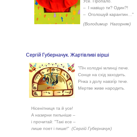
Усе. Пропало.
–
І навіщо ти? Один?!
–
Оголошуй карантин…"
(Володимир Нагорняк)
Сергій Губерначук. Жартівливі вірші
"
Піч холодні млинці пече.
Сонце на схід заходить.
Річка з долу навзгі́р тече.
Мертве живе народить.
Нісенітниця та й усе!
А назирни пильніше –
і прочитай: "Такі есе –
лише поет і пише!"
(Сергій Губерначук)