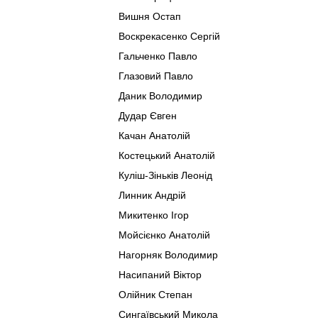
Вишня Остап
Воскрекасенко Сергій
Гальченко Павло
Глазовий Павло
Даник Володимир
Дудар Євген
Качан Анатолій
Костецький Анатолій
Куліш-Зіньків Леонід
Линник Андрій
Микитенко Ігор
Мойсієнко Анатолій
Нагорняк Володимир
Насипаний Віктор
Олійник Степан
Сингаївський Микола