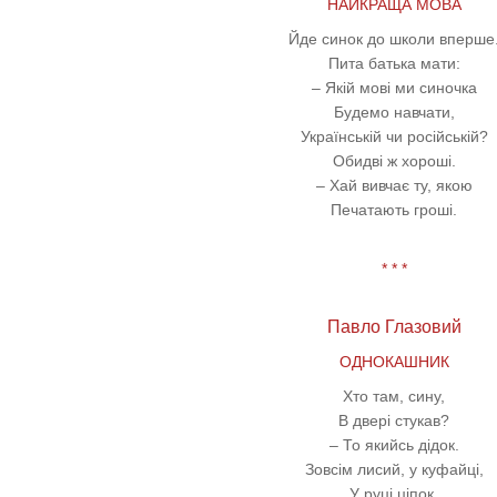
НАЙКРАЩА МОВА
Йде синок до школи вперше
Пита батька мати:
– Якій мові ми синочка
Будемо навчати,
Українській чи російській?
Обидві ж хороші.
– Хай вивчає ту, якою
Печатають гроші.
* * *
Павло Глазовий
ОДНОКАШНИК
Хто там, сину,
В двері стукав?
– То якийсь дідок.
Зовсім лисий, у куфайці,
У руці ціпок.