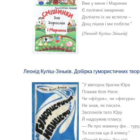
Вже у мене і Маринки
Є полічені хмаринки.
Долічити їх не встигли –
Дощ пішов і ми побігли."
(
Леонід Куліш-Зіньків)
Леонід Куліш-Зіньків. Добірка гумористичних твор
"
У вівторок братик Юра
Плакав біля Нати:
Чи «фігура», чи «фегура»
Не знав, як писати.
Заспокоїв тато Юру
Й надоумив плаксу:
— Як про мамину фе... гуру
То постав ще й кляксу."
(
Леонід Куліш-Зіньків)