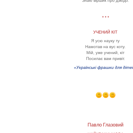
Знаю віршик про дзюдо.
* * *
УЧЕНИЙ КІТ
Я усю науку ту
Намотав на вус коту.
Мій, уже учений, кіт
Посилає вам привіт.
«Українські фрашки для діте
Павло Глазовий