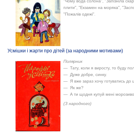
"Чому вода солона", "Запізніла скарг
плити", "Екзамен на моряка", "Заспо
"Пожалів одежі".
Усмішки і жарти про дітей (за народними мотивами)
Полярник
— Тату, коли я виросту, то буду по
— Дуже добре, синку.
— Я вже зараз хочу готуватись до ц
— Як же?
— А ти щодня купуй мені морозиво,
(З народного)