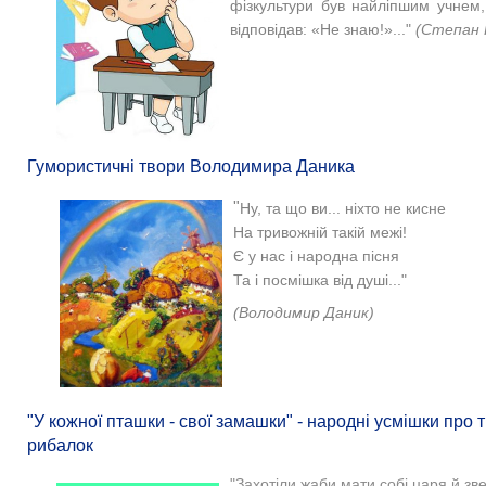
фізкультури був найліпшим учнем
відповідав: «Не знаю!»..."
(Степан 
Гумористичні твори Володимира Даника
"
Ну, та що ви... ніхто не кисне
На тривожній такій межі!
Є у нас і народна пісня
Та і посмішка від душі..."
(Володимир Даник)
"У кожної пташки - свої замашки" - народні усмішки про 
рибалок
"Захотіли жаби мати собі царя й зв