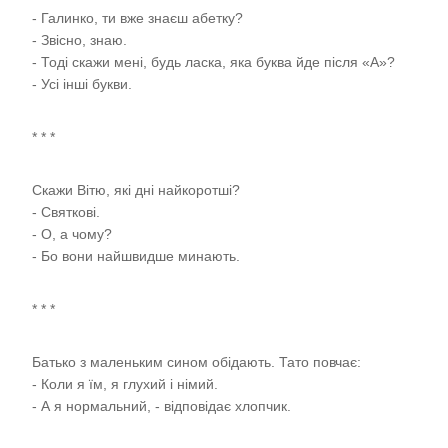
- Галинко, ти вже знаєш абетку?
- Звісно, знаю.
- Тоді скажи мені, будь ласка, яка буква йде після «А»?
- Усі інші букви.
* * *
Скажи Вітю, які дні найкоротші?
- Святкові.
- О, а чому?
- Бо вони найшвидше минають.
* * *
Батько з маленьким сином обідають. Тато повчає:
- Коли я їм, я глухий і німий.
- А я нормальний, - відповідає хлопчик.