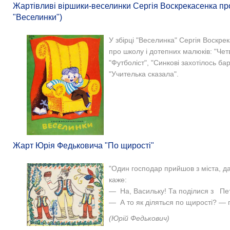
Жартівливі віршики-веселинки Сергія Воскрекасенка про 
"Веселинки")
У збірці "Веселинка" Сергія Воскре
про школу і дотепних малюків: "Четві
"Футболіст", "Синкові захотілось ба
"Учителька сказала".
Жарт Юрія Федьковича "По щирості"
"Один господар прийшов з міста, да
каже:
— На, Васильку! Та поділися з Пе
— А то як діляться по щирості? — п
(Юрій Федькович)