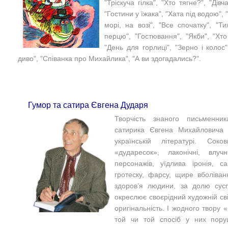
"Тріскуча гілка", "Хто тягне?", "Дівч
"Гостини у їжака", "Хата під водою",
морі, на возі", "Все спочатку", "
перцю", "Гостювання", "Якби", "Хто
"День для горлиці", "Зерно і колос
диво", "Співанка про Михайлика", "А ви здогадались?".
Гумор та сатира Євгена Дударя
Творчість знаного письменник
сатирика Євгена Михайловича
українській літературі. Со
«дударесок», лаконічні, влуч
персонажів, уїдлива іронія, с
гротеску, фарсу, щире вболіван
здоров’я людини, за долю сус
окреслює своєрідний художній сві
оригінальність. І жодного твору 
той чи той спосіб у них пору