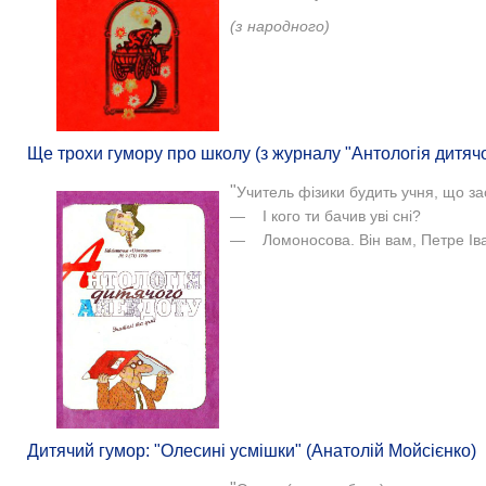
(з народного)
Ще трохи гумору про школу (з журналу "Антологія дитячог
"
Учитель фізики будить учня, що за
— І кого ти бачив уві сні?
— Ломоносова. Він вам, Петре Івано
Дитячий гумор: "Олесині усмішки" (Анатолій Мойсієнко)