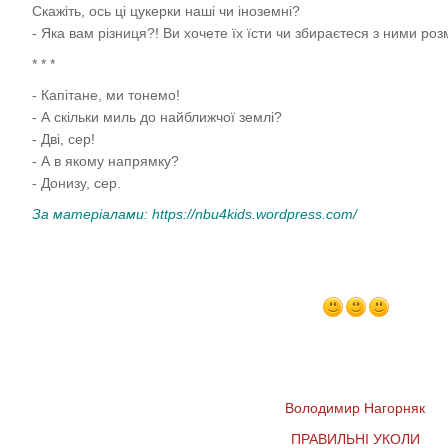
Скажіть, ось ці цукерки наші чи іноземні?
- Яка вам різниця?! Ви хочете їх їсти чи збираєтеся з ними ро
* * *
- Капітане, ми тонемо!
- А скільки миль до найближчої землі?
- Дві, сер!
- А в якому напрямку?
- Донизу, сер.
За матеріалами:
https://nbu4kids.wordpress.com/
Володимир Нагорняк
ПРАВИЛЬНІ УКОЛИ