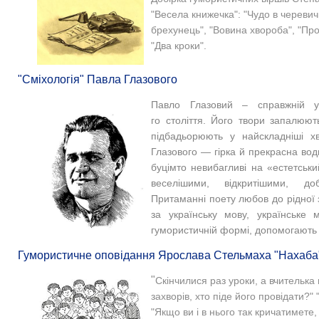
"Весела книжечка": "Чудо в черевич
брехунець", "Вовина хвороба", "Про 
"Два кроки".
"Сміхологія" Павла Глазового
Павло Глазовий – справжній ук
го століття. Його твори запалюют
підбадьорюють у найскладніші хв
Глазового — гірка й прекрасна во
буцімто невибагливі на «естетськ
веселішими, відкритішими, до
Притаманні поету любов до рідної 
за українську мову, українське
гумористичній формі, допомогають 
Гумористичне оповідання Ярослава Стельмаха "Нахаба
"
Скінчилися раз уроки, а вчителька 
захворів, хто піде його провідати?" 
"
Якщо ви і в нього так кричатимете,