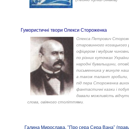
Гумористичні твори Олекси Стороженка
Олекса Петрович Стороже
старовинного козацького 
офіцером і мудрим чиновн
по різних куточках України
народні бувальщини, оповід
письменника у минуле нашо
а також талант зробили, 
під пера Стороженка вихо
фантастичні казки і побут
давали можливість відчут
слова, овіяного століттями.
Галина Мирослава. "Про сера Сера Вана" (прав