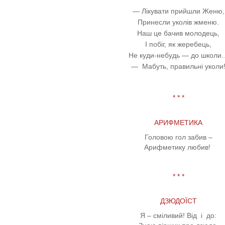
— Лікувати прийшли Женю,
Принесли уколів жменю.
Наш це бачив молодець,
І побіг, як жеребець,
Не куди-небудь
—
до школи
—
Мабуть, правильні уколи
* * *
АРИФМЕТИКА
Головою гол забив –
Арифметику любив!
* * *
ДЗЮДОЇСТ
Я – сміливий! Від і до: