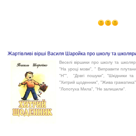
Жартівливі вірші Василя Шаройка про школу та школяри
Веселі віршики про школу та школярі
"На уроці мови", " Виправити плутани
"Н"", "Довгі пошуки", "Шкідники та 
"Хитрий щоденник", "Жива граматика", "
"Лопотуха Мила", "Не залишили".