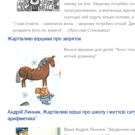
нікому не йти. Хворому потрібен сп
галасуватимемо, а вчителька відпов
сьогодні хай підуть кілька чоловік, а
"
І пам’ятайте, - закінчила вона, - хворому потрібен спокій. Див
розважте його як зумієте"...
(Ярослав Стельмах)
Жартівливі віршики про звіряток
Веселі віршики для дітей: "Коні і пон
нотній крамниці".
Андрій Линник. Жартівливі вірші про школу і життєві ситу
арифметика"
Вірші Андрія Лінника: "Щоденник н