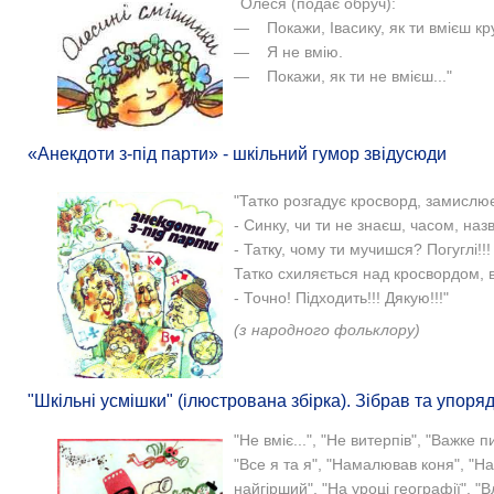
"
Олеся (подає обруч):
— Покажи, Івасику, як ти вмієш кр
— Я не вмію.
— Покажи, як ти не вмієш..."
«Анекдоти з-під парти» - шкільний гумор звідусюди
"Татко розгадує кросворд, замислює
- Синку, чи ти не знаєш, часом, наз
- Татку, чому ти мучишся? Погуглі!!!
Татко схиляється над кросвордом, в
- Точно! Підходить!!! Дякую!!!"
(з народного фольклору)
"Шкільні усмішки" (ілюстрована збірка). Зібрав та упор
"Не вміє...", "Не витерпів", "Важке
"Все я та я", "Намалював коня", "Нав
найгірший", "На уроці географії", "В