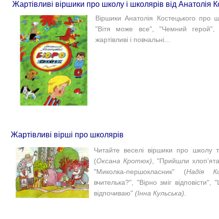
Жартівливі віршики про школу і школярів від Анатолія К
Віршики Анатолія Костецького про ш
"Вітя може все", "Чемний герой", 
жартівливі і повчальні...
Жартівливі вірші про школярів
Читайте веселі віршики про школу т
(
Оксана Кротюк)
, "Прийшли хлоп’ята
"Миколка-першокласник" (
Надія Ки
вчителька?", "Вірно зміг відповісти",
відпочиваю"
(Інна Кульська).