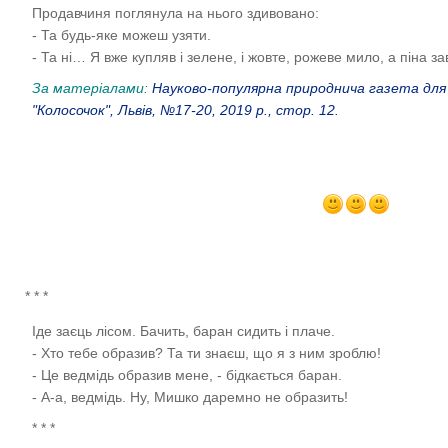
Продавчиня поглянула на нього здивовано:
- Та будь-яке можеш узяти.
- Та ні… Я вже купляв і зелене, і жовте, рожеве мило, а піна 
За матеріалами:
Науково-популярна природнича газета для
"Колосочок", Львів, №17-20, 2019 р., стор. 12.
* * *
Іде заєць лісом. Бачить, баран сидить і плаче.
- Хто тебе образив? Та ти знаєш, що я з ним зроблю!
- Це ведмідь образив мене, - бідкається баран.
- А-а, ведмідь. Ну, Мишко даремно не образить!
* * *