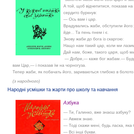
А той, щоб відчепитися, показав на 
сердито буркнув:
— Ось вам і цар.
Врадувались жаби, обступили його:
йде... Та пень пнем і є.
Знову жаби до бога із скаргою:
Нащо нам такий цар, коли ми лазим 
Дай нам, боже, такого царя, щоб ми
— Добре,— каже бог жабам.— Буде
вам Цар,— і показав їм на чорногуза.
Тепер жаби, як побачать його, зариваються глибоко в болото..
(з народного)
Народні усмішки та жарти про школу та навчання
Азбука
— Ти, Галинко, вже знаєш азбуку?
— Авжеж знаю.
— Тоді скажи мені, будь ласка, яка
— Всі інші букви.