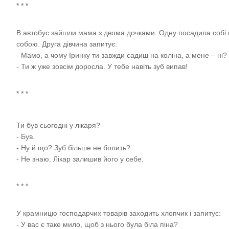
* * *
В автобус зайшли мама з двома дочками. Одну посадила собі на
собою. Друга дівчина запитує:
- Мамо, а чому Іринку ти завжди садиш на коліна, а мене – ні?
- Ти ж уже зовсім доросла. У тебе навіть зуб випав!
* * *
Ти був сьогодні у лікаря?
- Був.
- Ну й що? Зуб більше не болить?
- Не знаю. Лікар залишив його у себе.
* * *
У крамницю господарчих товарів заходить хлопчик і запитує:
- У вас є таке мило, щоб з нього була біла піна?