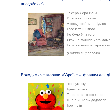
вподобайки)
"У сера Сера Вана
В серванті піжама,
А посуд стоїть на підлозі.
І все б та й нічого
Не було б і з того,
Якби не зайшла його мама
Якби не зайшла сера мама.
(Галина Мирослава)
Володимир Нагорняк. «Українські фрашки для д
"Ікс-цукерку,
Ігрек-печиво
Та солодкого ще дечого
Інна в «школі» додавала…
Ігор – з’їв!..