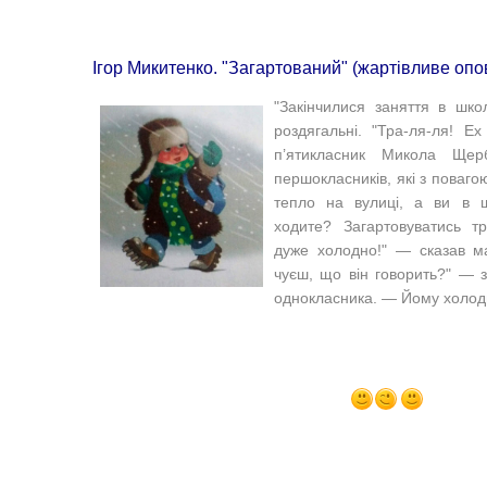
Ігор Микитенко. "Загартований" (жартівливе опо
"
Закінчилися заняття в школ
роздягальні. "
Тра-ля-ля! Ех
п’ятикласник Микола Щер
першокласників, які з поваг
тепло на вулиці, а ви в ш
ходите? Загартовуватись тр
дуже холодно!" — сказав ма
чуєш, що він говорить?" — 
однокласника. — Йому холодн