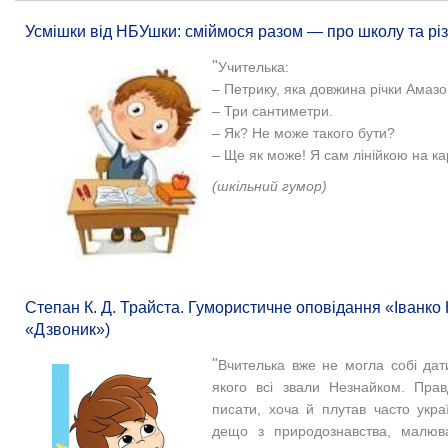
Усмішки від НБУшки: сміймося разом — про школу та різні 
"
Учителька:
– Петрику, яка довжина річки Амаз
– Три сантиметри.
– Як? Не може такого бути?
– Ще як може! Я сам лінійкою на кар
(шкільний гумор)
Степан К. Д. Трайста. Гумористичне оповідання «Іванко
«Дзвоник»)
"
Вчителька вже не могла собі дат
якого всі звали Незнайком. Прав
писати, хоча й плутав часто укра
дещо з природознавства, малюва