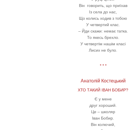
Він говорить, що приїхав
Із села до нас,
Що колись ходив з тобою
У четвертий клас.
– Йди скажи: немає татка.
То якесь брехло.
У четвертім нашім класі
Лисих не було.
* * *
Анатолій Костецький
ХТО ТАКИЙ ІВАН БОБИР?
Є у мене
друг хороший.
Це – школяр
Іван Бобир.
Він колючий,