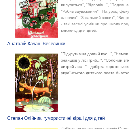
вилупиться", "Відповів...", "Подовшал
"Робив зауваження", "На уроці фізку
хлопчик", "Загальний зошит", "Випра
- такі веселі усмішки про школу пре
книжечці для дітей.
Анатолій Качан. Веселинки
"
Підкрутивши довгий вус...", "Немов 
знайшов у лісі гриб...", "Солоний ві
хитрий лис..." - добірка коротеньки
українського дитячого поета Анатол
Степан Олійник, гумористичні вірші для дітей
Добірка гумористичних віршів Степа