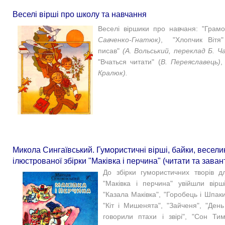
Веселі вірші про школу та навчання
Веселі віршики про навчаня: "Грамо
Савченко-Гнатюк)
, "Хлопчик Вітя"
писав"
(А. Вольський, переклад Б. Ч
"Вчаться читати" (
В. Переяславець)
,
Кралюк).
Микола Сингаївський. Гумористичні вірші, байки, веселин
ілюстрованої збірки "Маківка і перчина" (читати та зава
До збірки гумористичних творів д
"Маківка і перчина" увійшли вірші
"Казала Маківка", "Горобець і Шпаки"
"Кіт і Мишенята", "Зайченя", "День
говорили птахи і звірі", "Сон Тим