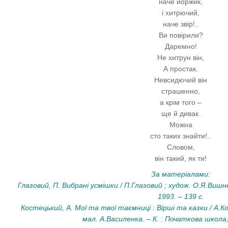
наче йоржик,
і хитрючий,
наче звір!..
Ви повірили?
Даремно!
Не хитрун він,
А простак.
Невсидючий він
страшенно,
а крім того –
ще й дивак.
Можна
сто таких знайти!..
Словом,
він такий, як ти!
За матеріалами:
Глазовий, П. Вибрані усмішки / П.Глазовий ; худож. О.Я.Вишн
1993. – 139 с.
Костецький, А. Мої та твої таємниці : Вірші та казки / А.
мал. А.Василенка. – К. : Початкова школа,