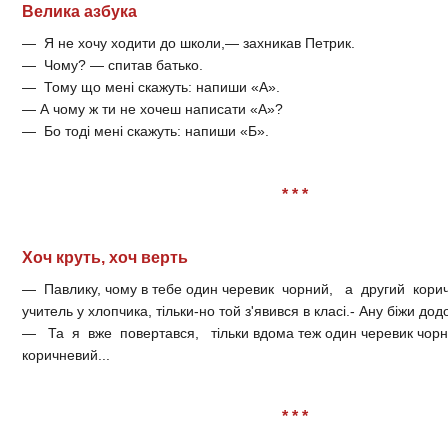
Велика азбука
— Я не хочу ходити до школи,— захникав Петрик.
— Чому? — спитав батько.
— Тому що мені скажуть: напиши «А».
— А чому ж ти не хочеш написати «А»?
— Бо тоді мені скажуть: напиши «Б».
* * *
Хоч круть, хоч верть
— Павлику, чому в тебе один черевик чорний, а другий корич
учитель у хлопчика, тільки-но той з'явився в класі.- Ану біжи до
— Та я вже повертався, тільки вдома теж один черевик чорни
коричневий...
* * *