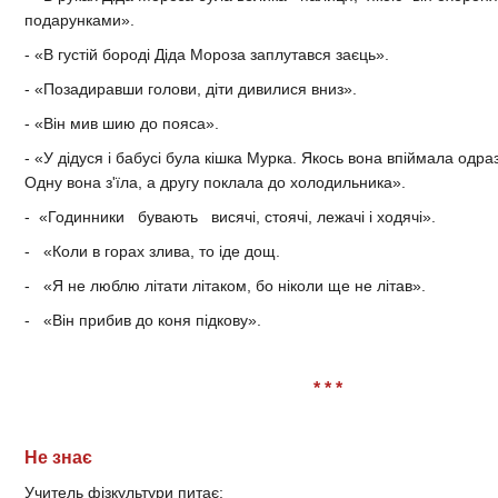
подарунками».
- «В густій бороді Діда Мороза заплутався заєць».
- «Позадиравши голови, діти дивилися вниз».
- «Він мив шию до пояса».
- «У дідуся і бабусі була кішка Мурка. Якось вона впіймала одра
Одну вона з'їла, а другу поклала до холодильника».
- «Годинники бувають висячі, стоячі, лежачі і ходячі».
- «Коли в горах злива, то іде дощ.
- «Я не люблю літати літаком, бо ніколи ще не літав».
- «Він прибив до коня підкову».
* * *
Не знає
Учитель фізкультури питає: