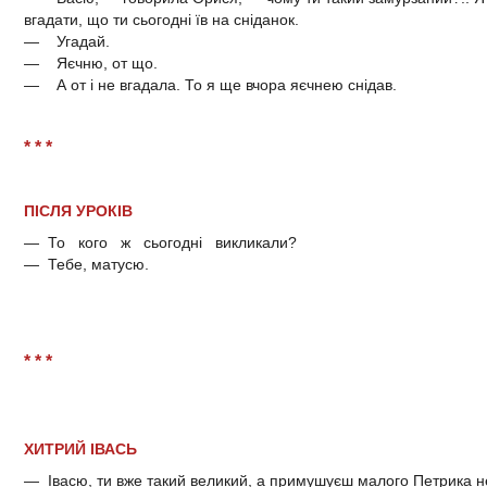
вгадати, що ти сьогодні їв на сніданок.
— Угадай.
— Яєчню, от що.
— А от і не вгадала. То я ще вчора яєчнею снідав.
* * *
ПІСЛЯ УРОКІВ
— То кого ж сьогодні викликали?
— Тебе, матусю.
* * *
ХИТРИЙ ІВАСЬ
— Івасю, ти вже такий великий, а примушуєш малого Петрика не