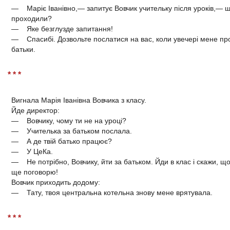
— Маріє Іванівно,— запитує Вовчик учительку після уроків,— щ
проходили?
— Яке безглузде запитання!
— Спасибі. Дозвольте послатися на вас, коли увечері мене пр
батьки.
* * *
Вигнала Марія Іванівна Вовчика з класу.
Йде директор:
— Вовчику, чому ти не на уроці?
— Учителька за батьком послала.
— А де твій батько працює?
— У ЦеКа.
— Не потрібно, Вовчику, йти за батьком. Йди в клас і скажи, що
ще поговорю!
Вовчик приходить додому:
— Тату, твоя центральна котельна знову мене врятувала.
* * *