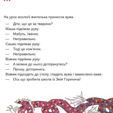
* * *
На урок зоології вчителька принесла вужа.
— Діти, що це за тварина?
Маша піднімає руку:
— Мабуть, їжачок.
— Неправильно.
Сашко піднімає руку:
— Тоді це хом’ячок.
— Неправильно.
Вовчик піднімає руку:
— А можна до нього доторкнутись?
— Прошу, доторкнись.
Вовчик підходить до столу, гладить вужа і замислено каже:
— Ось що зробила школа із Змія Горинича!