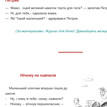
Петрик
— Мамо, оцей великий шматок торта для тата? — запитав Пет
— Ні, для тебе,- одказала мама.
— Як! Такий маленький? - здивувався Петрик.
(За матеріалами: Журнал для дітей "Дванадцять місяців"
*****************
Нічому не навчили
Маленький хлопчик вперше пішов до
школи.
- Ну, і чому ж тебе, синку, навчили?
- Нічому, – зітхнув першокласник. –