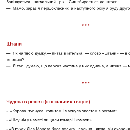
Закінчується навчальний рік. Син збирається до школи:
— Мамо, зараз я першокласник, а наступного року я буду друг
* * *
Штани
— Як на твою думку,— питає вчителька, — слово «штани» — в о
множині?
— Я так думаю, що верхня частина у них однина, а нижня — 
* * *
Чудеса в решеті (зі шкільних творів)
- «Корова тупнула копитом і махнула хвостом з рогами».
- «Цілу ніч у наметі пищали комарі і комахи».
- «В руках Діда Мороза була велика палиця, якою він охороня