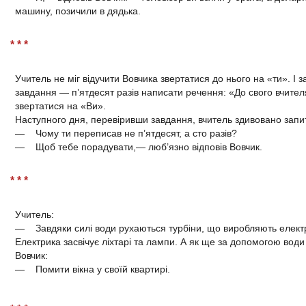
машину, позичили в дядька.
* * *
Учитель не міг відучити Вовчика звертатися до нього на «ти». І 
завдання — п’ятдесят разів написати речення: «До свого вчител
звертатися на «Ви».
Наступного дня, перевіривши завдання, вчитель здивовано запи
— Чому ти переписав не п’ятдесят, а сто разів?
— Щоб тебе порадувати,— люб’язно відповів Вовчик.
* * *
Учитель:
— Завдяки силі води рухаються турбіни, що виробляють елект
Електрика засвічує ліхтарі та лампи. А як ще за допомогою води
Вовчик:
— Помити вікна у своїй квартирі.