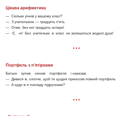
Цікава арифметика
— Скільки уічнів у вашому класі?
— З учителькою — тридцять п'ять.
— Отже, без неї тридцять чотири!
— Е, ні! Без учительки в класі не залишиться жодної душі!
* * *
Портфель з п'ятірками
Батько купив синові портфеля і наказав:
— Дивися ж, хлопче, щоб ти щодня приносив повний портфель п
— А куди ж я покладу підручники?
* * *