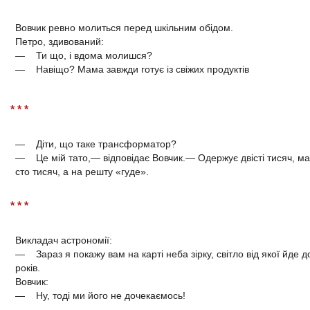
Вовчик ревно молиться перед шкільним обідом.
Петро, здивований:
— Ти що, і вдома молишся?
— Навіщо? Мама завжди готує із свіжих продуктів
* * *
— Діти, що таке трансформатор?
— Це мій тато,— відповідає Вовчик.— Одержує двісті тисяч, ма
сто тисяч, а на решту «гуде».
* * *
Викладач астрономії:
— Зараз я покажу вам на карті неба зірку, світло від якої йде д
років.
Вовчик:
— Ну, тоді ми його не дочекаємось!