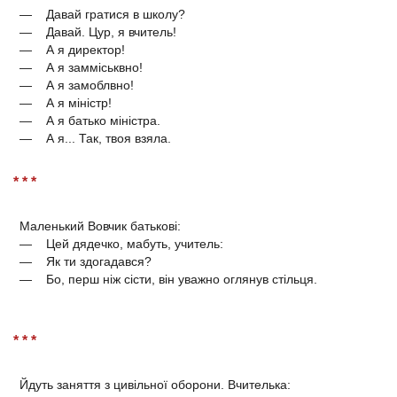
— Давай гратися в школу?
— Давай. Цур, я вчитель!
— А я директор!
— А я замміськвно!
— А я замоблвно!
— А я міністр!
— А я батько міністра.
— А я... Так, твоя взяла.
* * *
Маленький Вовчик батькові:
— Цей дядечко, мабуть, учитель:
— Як ти здогадався?
— Бо, перш ніж сісти, він уважно оглянув стільця.
* * *
Йдуть заняття з цивільної оборони. Вчителька: