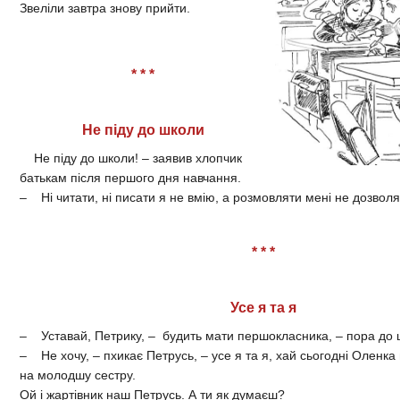
Звеліли завтра знову прийти.
* * *
Не піду до школи
Не піду до школи! – заявив хлопчик
батькам після першого дня навчання.
– Ні читати, ні писати я не вмію, а розмовляти мені не дозвол
* * *
Усе я та я
– Уставай, Петрику, – будить мати першокласника, – пора до 
– Не хочу, – пхикає Петрусь, – усе я та я, хай сьогодні Оленка п
на молодшу сестру.
Ой і жартівник наш Петрусь. А ти як думаєш?