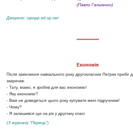
(Павло Гальченко)
Джерело:
oipopp.ed-sp.net
***************
Економія
Після закінчення навчального року другокласник Петрик прибіг д
закричав:
- Тату, мамо, я зробив для вас економію!
- Яку економію?
- Вам не доведеться цього року купувати мені підручники!
- Чому?
- Я залишився ще на рік у другому класі.
(З
журналу "Перець
")