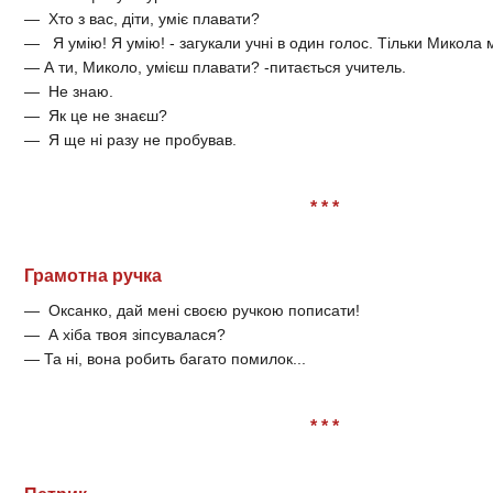
— Хто з вас, діти, уміє плавати?
— Я умію! Я умію! - загукали учні в один голос. Тільки Микола 
— А ти, Миколо, умієш плавати? -питається учитель.
— Не знаю.
— Як це не знаєш?
— Я ще ні разу не пробував.
* * *
Грамотна ручка
— Оксанко, дай мені своєю ручкою пописати!
— А хіба твоя зіпсувалася?
— Та ні, вона робить багато помилок...
* * *