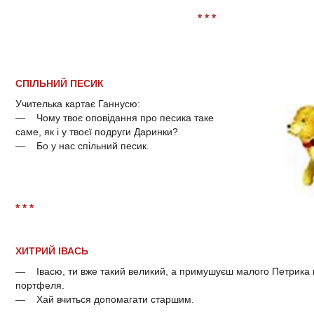
* * *
СПІЛЬНИЙ ПЕСИК
Учителька картає Ганнусю:
— Чому твоє оповідання про песика таке
саме, як і у твоєї подруги Даринки?
— Бо у нас спільний песик.
* * *
ХИТРИЙ ІВАСЬ
— Івасю, ти вже такий великий, а примушуєш малого Петрика н
портфеля.
— Хай вчиться допомагати старшим.