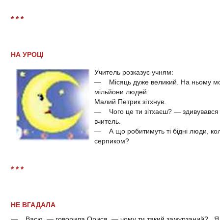
* * *
НА УРОЦІ
Учитель розказує учням:
— Місяць дуже великий. На ньому мо
мільйони людей.
Малий Петрик зітхнув.
— Чого це ти зітхаєш? — здивувався
вчитель.
— А що робитимуть ті бідні люди, ко
серпиком?
* * *
НЕ ВГАДАЛА
— Васю, — говорила Орися, — чому ти такий замурзаний?.. Я 