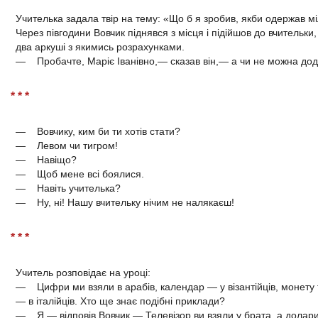
Учителька задала твір на тему: «Що б я зробив, якби одержав м
Через півгодини Вовчик піднявся з місця і підійшов до вчительки
два аркуші з якимись розрахунками.
— Пробачте, Маріє Іванівно,— сказав він,— а чи не можна дод
* * *
— Вовчику, ким би ти хотів стати?
— Левом чи тигром!
— Навіщо?
— Щоб мене всі боялися.
— Навіть учителька?
— Ну, ні! Нашу вчительку нічим не налякаєш!
* * *
Учитель розповідає на уроці:
— Цифри ми взяли в арабів, календар — у візантійців, монету т
— в італійців. Хто ще знає подібні приклади?
— Я,— відповів Вовчик.— Телевізор ви взяли у брата, а долари