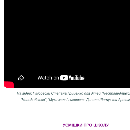
На відео:
Гуморески Степана Гриценко для дітей "Несправедливість
"Неподобство", "Мухи жаль" виконють Данило Шевчук та Артем
УСМІШКИ ПРО ШКОЛУ