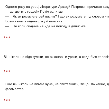
Одного разу на уроці літератури Аркадій Петрович прочитав та
— це звучить гордо!» Потім запитав:
— Як ви розумієте цей вислів? І що ви розумієте під словом «г
Вовчик вмить підняв руку й пояснив:
— Це коли людина не йде на поводу в дівчиська!
* * *
Він ніколи не піде гуляти, не виконавши уроки, а сяде біля телеві
* * *
І ще він ніколи не візьме чуже, не спитавшись, якщо, звичайно, 
фломастер.
* * *