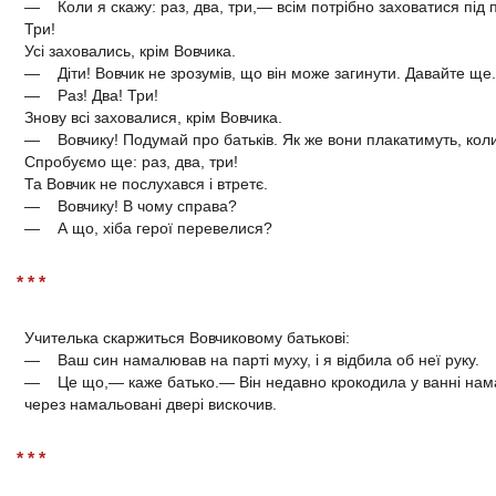
— Коли я скажу: раз, два, три,— всім потрібно заховатися під п
Три!
Усі заховались, крім Вовчика.
— Діти! Вовчик не зрозумів, що він може загинути. Давайте ще.
— Раз! Два! Три!
Знову всі заховалися, крім Вовчика.
— Вовчику! Подумай про батьків. Як же вони плакатимуть, коли
Спробуємо ще: раз, два, три!
Та Вовчик не послухався і втретє.
— Вовчику! В чому справа?
— А що, хіба герої перевелися?
* * *
Учителька скаржиться Вовчиковому батькові:
— Ваш син намалював на парті муху, і я відбила об неї руку.
— Це що,— каже батько.— Він недавно крокодила у ванні нам
через намальовані двері вискочив.
* * *