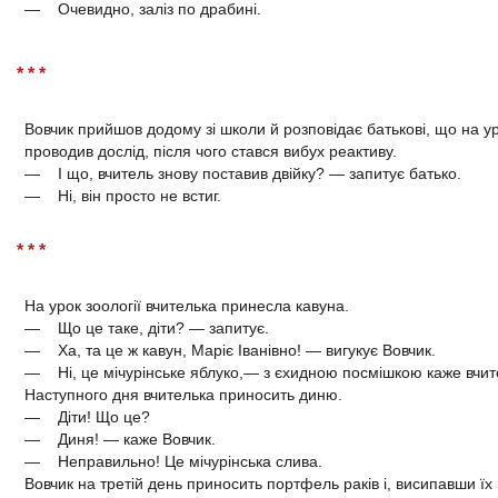
— Очевидно, заліз по драбині.
* * *
Вовчик прийшов додому зі школи й розповідає батькові, що на уро
проводив дослід, після чого стався вибух реактиву.
— І що, вчитель знову поставив двійку? — запитує батько.
— Ні, він просто не встиг.
* * *
На урок зоології вчителька принесла кавуна.
— Що це таке, діти? — запитує.
— Ха, та це ж кавун, Маріє Іванівно! — вигукує Вовчик.
— Ні, це мічурінське яблуко,— з єхидною посмішкою каже вчит
Наступного дня вчителька приносить диню.
— Діти! Що це?
— Диня! — каже Вовчик.
— Неправильно! Це мічурінська слива.
Вовчик на третій день приносить портфель раків і, висипавши їх 