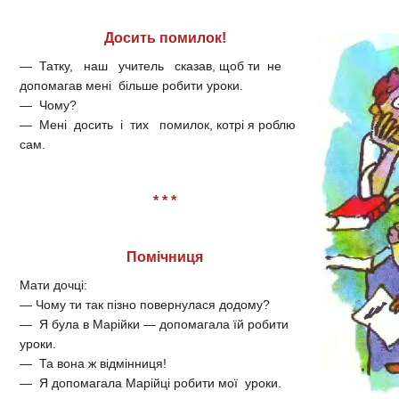
Досить помилок!
— Татку, наш учитель сказав, щоб ти не
допомагав мені більше робити уроки.
— Чому?
— Мені досить і тих помилок, котрі я роблю
сам.
* * *
Помічниця
Мати дочці:
— Чому ти так пізно повернулася додому?
— Я була в Марійки — допомагала їй робити
уроки.
— Та вона ж відмінниця!
— Я допомагала Марійці робити мої уроки.