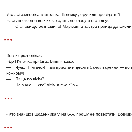
У класі захворіла вчителька. Вовчику доручили провідати її.
Наступного дня вовчик заходить до класу й оголошує:
— Становище безнадійне! Маріванна завтра прийде до школи
* * *
Вовчик розповідає:
«До П’ятачка прибігає Вінні й каже:
— Чуєш, П’ятачок! Нам прислали десять банок варення — по в
кожному!
— Як це по вісім?
— Не знаю — свої вісім я вже з’їв!»
* * *
«Хто знайшов щоденника учня 6-А, прошу не повертати. Вовчик
* * *