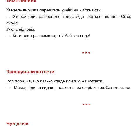
«Кмітливий»
Учитель вирішив перевірити учнів* на кмітливість:
— Хто хоч один раз обпікся, той завжди боїться вогню. Ск
схоже.
Учень відповів:
— Кого один раз вимили, той боїться води!
* * *
Занедужали котлети
Ігор побачив, що батько кладе гірчицю на котлети.
— Мамо, іди швидше, котлети захворіли, тож батько ставить
* * *
Чув дзвін