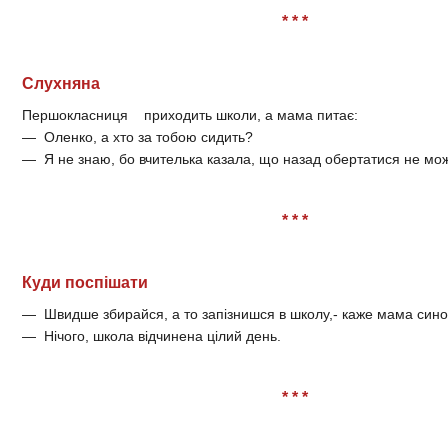
* * *
Слухняна
Першокласниця приходить школи, а мама питає:
— Оленко, а хто за тобою сидить?
— Я не знаю, бо вчителька казала, що назад обертатися не мо
* * *
Куди поспішати
— Швидше збирайся, а то запізнишся в школу,- каже мама синов
— Нічого, школа відчинена цілий день.
* * *