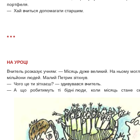
портфеля.
— Хай вчиться допомагати старшим.
* * *
НА УРОЦІ
Вчитель розказує учням: — Місяць дуже великий. На ньому могл
мільйони людей. Малий Петрик зітхнув.
— Чого це ти зітхаєш? — здивувався вчитель.
— А що робитимуть ті бідні люди, коли місяць стане с