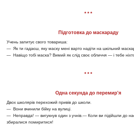
* * *
Підготовка до маскараду
Учень запитує свого товариша:
— Як ти гадаєш, яку маску мені варто надіти на шкільний маск
— Навіщо тобі маска? Вимий як слід своє обличчя — і тебе ніхто
* * *
Одна секунда до перемир'я
Двох школярів перехожий привів до школи.
— Вони вчинили бійку на вулиці.
— Неправда! — вигукнув один з учнів.— Коли ви підійшли до на
збиралися помиритися!