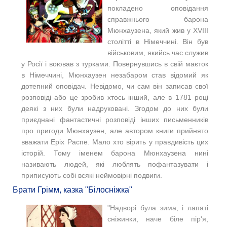
покладено оповідання
справжнього барона
Мюнхаузена, який жив у XVIII
столітті в Німеччині. Він був
військовим, якийсь час служив
у Росії і воював з турками. Повернувшись в свій маєток
в Німеччині, Мюнхаузен незабаром став відомий як
дотепний оповідач. Невідомо, чи сам він записав свої
розповіді або це зробив хтось інший, але в 1781 році
деякі з них були надруковані. Згодом до них були
приєднані фантастичні розповіді інших письменників
про пригоди Мюнхаузен, але автором книги прийнято
вважати Еріх Распе. Мало хто вірить у правдивість цих
історій. Тому іменем
барона Мюнхаузена
нині
називають людей, які люблять пофантазувати і
приписують собі всякі неймовірні подвиги.
Брати Грімм, казка "Білосніжка"
"Надворі була зима, і лапаті
сніжинки, наче біле пір'я,