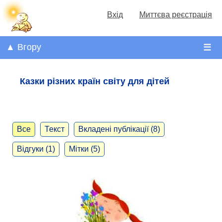
Вхід
Миттєва реєстрація
▲ Вгору
☰
Казки різних країн світу для дітей
Все
Текст
Вкладені публікації (8)
Відгуки (1)
Мітки (5)