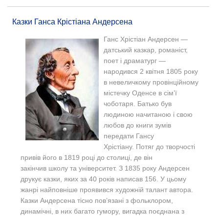
Казки Ганса Крістіана Андерсена
Ганс Хрістіан Андерсен —
датський казкар, романіст,
поет і драматург —
народився 2 квітня 1805 року
в невеличкому провінційному
містечку Оденсе в сім’ї
чоботаря. Батько був
людиною начитаною і свою
любов до книги зумів
передати Гансу
Хрістіану.
Потяг до творчості
привів його в 1819 році до столиці, де він
закінчив школу та університет.
З 1835 року Андерсен
друкує казки, яких за 40 років написав 156. У цьому
жанрі найповніше проявився художній талант автора.
Казки Андерсена тісно пов’язані з фольклором,
динамічні, в них багато гумору, вигадка поєднана з