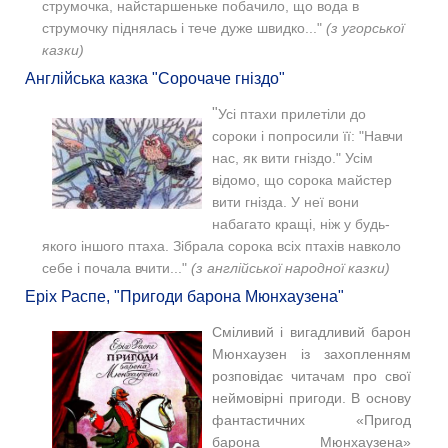
струмочка, найстаршеньке побачило, що вода в
струмочку піднялась і тече дуже швидко..."
(з угорської
казки)
Англійська казка "Сорочаче гніздо"
"
Усі птахи прилетіли до
сороки і попросили її: "
Навчи
нас, як вити гніздо."
Усім
відомо, що сорока майстер
вити гнізда. У неї вони
набагато кращі, ніж у будь-
якого іншого птаха.
Зібрала сорока всіх птахів навколо
себе і почала вчити..."
(з англійської народної казки)
Еріх Распе, "Пригоди барона Мюнхаузена"
Сміливий і вигадливий барон
Мюнхаузен із захопленням
розповідає читачам про свої
неймовірні пригоди. В основу
фантастичних «Пригод
барона Мюнхаузена»