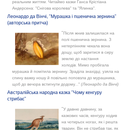
реальним життям. Читаймо казки Ганса Крістіана
Андерсена: "Снігова королева" та "Ялинка".
Леонардо да Вінчі, "Мурашка і пшенична зернина"
(авторська притча)
"
Після жнив залишилася на
полі пшенична зернина. З
нетерпінням чекала вона
дощу, щоб заритися в сиру
землю до настання
холодів.
Мимо пробігала
мурашка й помітила зернину. Зраділа знахідці, узяла на
спину важку ношу й повільно поповзла до мурашника,
щоб до вечора встигнути додому..."
(Леонардо да Вінчі)
Австралійська народна казка "Чому кенгуру
стрибає"
"
У давню давнину, за
казкових часів, кенгуру ходив
на чотирьох ногах, як і решта
тварин. Він не стрибав так, як