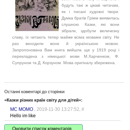
будуть такі ж цікаві читачам,
як і писані художні твори.
Думка братів Грімм виявилась
слушною. Казки, які вони
зібрали, здобули величезну
славу, їх читають тепер майже всіма мовами світу. Не
раз виходили вони й українською мовою.
Запропонована Вам книга вийшла ще у 1919 році і
перекладена з німецької мови М.Харченком, Ф.
Супруном та Д. Корзуном. Мова оригіналу збережена.
Останні коментарі до сторінки
«Казки різних країн світу для дітей»:
MC MOMO
, 2019-11-30 13:27:52,
#
Hello im like
Оновити список коментарів