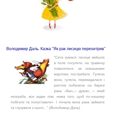
Володимир Даль. Казка "Як рак лисицю перехитрив"
"Сита кумася лисиця вийшла
в поле погуляти, на травичці
повалятися, за комашками
жартома пострибати. Гуляла
вона, гуляла, перекидалася і
раптом побачила на березі
рака.
«Бач,— думає, — який
незграба, все задки лізе, нема того, щоб по-нашому
побігати та попустувати».
І почала вона рака займати
та глузувати з нього..."
(Володимир Даль)