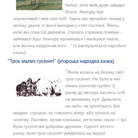
тепер, зате вмів дуже швидко
бігати.
Кенгуру був
соромливий і жив сам собі. Удень він звичайно лежав у
затінку дерев, а вночі виходив у степ пастися.
Якось,
коли він спав під деревом, сталася страшна пожежа -
зайнявся буш. Кенгуру прокинувся і метнувся тікати,
але вогонь наздогнав його..."
(з австраліської народної
казки)
"Троє малих гусенят" (угорська народна казка)
"
Жили колись на білому світі
троє гусенят. Не було в них
ніяких клопотів-турбот. З
ранку до вечора паслись собі
на великому лузі. Дивилися
на небо, як пролітають білі
хмарки, слухали, як гомонить вітер, або грілися на
сонечку. Ластівки, жучки-комашки, метелики, мухи — всі
були гусенятам добрими друзями. Одного ясного
ранку, коли троє гусенят умивались на березі