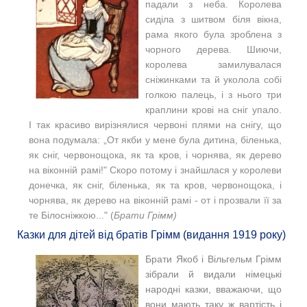
падали з неба. Королева
сиділа з шитвом біля вікна,
рама якого була зроблена з
чорного дерева. Шиючи,
королева замилувалася
сніжинками та й уколола собі
голкою палець, і з нього три
краплини крові на сніг упало.
І так красиво вирізнялися червоні плями на снігу, що
вона подумала: „От якби у мене була дитина, біленька,
як сніг, червонощока, як та кров, і чорнява, як дерево
на віконній рамі!" Скоро потому і знайшлася у королеви
донечка, як сніг, біленька, як та кров, червонощока, і
чорнява, як дерево на віконній рамі - от і прозвали її за
те Білосніжкою..." (
Брати Грімм)
Казки для дітей від братів Грімм (видання 1919 року)
Брати Якоб і Вільгельм Грімм
зібрали й видали німецькі
народні казки, вважаючи, що
вони мають таку ж вартість і