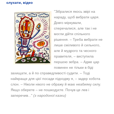
слухати, відео
"Зібралися якось звірі на
нараду, щоб вибрати царя.
Довго міркували,
сперечалися, але так і не
могли дійти спільного
рішення. – Треба вибрати не
лише сміливого й сильного,
але й мудрого та чесного
правителя, – виступила
першою зебра. – Адже цар
повинен не тільки в біді
захищати, а й по справедливості судити.
– Тоді
найкраще для цієї посади підходжу я, – задер хобота
слон.
– Ніколи нікого не ображу й маю неабияку силу.
Якщо оберете – не пошкодуєте.
Почув це лев і
заперечив..."
(з народоної казки)