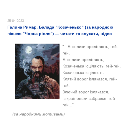
25-04-2023
Галина Римар. Балада "Козаченько" (за народною
піснею "Чорна рілля") — читати та слухати, відео
"...Янголики прилітають, гей-
гей.
Янгелики прилітають,
Козаченька ісціляють, гей-гей.
Козаченька ісціляють...
Клятий ворог ізлякався, гей-
гей.
Злючий ворог ізлякався,
Із країноньки забрався, гей-
гей..."
(за народними мотивами)