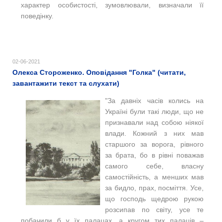
характер особистості, зумовлювали, визначали її
поведінку.
02-06-2021
Олекса Стороженко. Оповідання "Голка" (читати,
завантажити текст та слухати)
"За давніх часів колись на
Україні були такі люди, що не
признавали над собою ніякої
влади. Кожний з них мав
старшого за ворога, рівного
за брата, бо в рівні поважав
самого себе, власну
самостійність, а менших мав
за бидло, прах, посміття. Усе,
що господь щедрою рукою
розсипав по світу, усе те
побачили б у їх палацах, а кругом тих палаців –