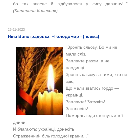
бо так власне й відбувалося у сиву давнину!.."
(Катерина Колесник)
25-11-2023
Ніна Виноградська. «Голодомор» (поема)
"Зроніть сльозу. Бо ми не
мали сліз.
Заплачте разом, а не
наодинці.
Зроніть сльозу за тими, хто не
зріс,
Що мали зватись гордо —
українці.
Заплачте! Затужіть!
Заголосіть!
Померлі люди стогнуть з тої
днини,
Й благають: українці, донесіть
Стражденний біль голодної країни..."