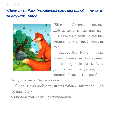
20-10-2022
«Лисиця та Рак» (українська народна казка) — читати
та слухати, відео
"Біжить Лисичка полем.
Добігає до річки, аж дивиться
— Рак виліз із води на камінь і
клешні точить, щоб гостріші
були.
— Здоров був, Раче! — каже
йому Лисичка. — З тим днем,
що сьогодні! Це ти, мабуть,
до косовиці готуєшся, що
клешні об камінь гостриш?
Поздоровкався Рак та й каже:
— Я клешнями роблю те, що ти зубами; так треба, щоб
гостріші були.
А Лисичка тоді йому.."
(з народного)