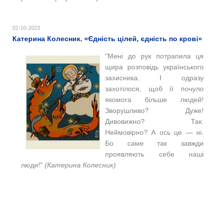
02-10-2023
Катерина Колесник. «Єдність цілей, єдність по крові»
"Мені до рук потрапила ця
щира розповідь українського
захисника. І одразу
захотілося, щоб її почуло
якомога більше людей!
Зворушливо? Дуже!
Дивовижно? Так.
Неймовірно? А ось це — ні.
Бо саме так завжди
проявляють себе наші
люди!"
(Катерина Колесник)