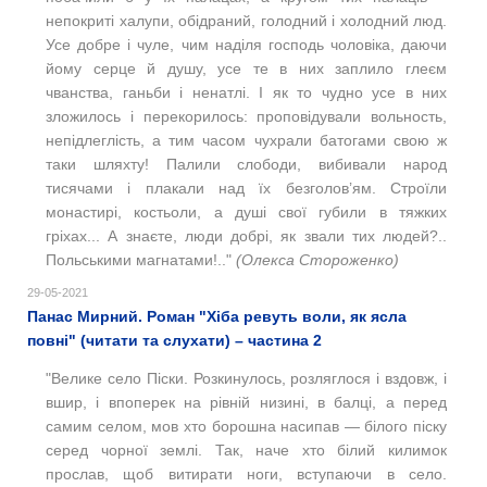
непокриті халупи, обідраний, голодний і холодний люд.
Усе добре і чуле, чим наділя господь чоловіка, даючи
йому серце й душу, усе те в них заплило глеєм
чванства, ганьби і ненатлі. І як то чудно усе в них
зложилось і перекорилось: проповідували вольность,
непідлеглість, а тим часом чухрали батогами свою ж
таки шляхту! Палили слободи, вибивали народ
тисячами і плакали над їх безголов’ям. Строїли
монастирі, костьоли, а душі свої губили в тяжких
гріхах... А знаєте, люди добрі, як звали тих людей?..
Польськими магнатами!.."
(
Олекса Стороженко)
29-05-2021
Панас Мирний. Роман "Хіба ревуть воли, як ясла
повні" (читати та слухати) – частина 2
"Велике село Піски. Розкинулось, розляглося і вздовж, і
вшир, і впоперек на рівній низині, в балці, а перед
самим селом, мов хто борошна насипав — білого піску
серед чорної землі. Так, наче хто білий килимок
прослав, щоб витирати ноги, вступаючи в село.