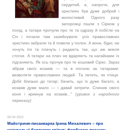
сердитий, а, напроти, для
християн був дуже добрий і
милостивий. Одного разу
запорожці пішли з Сірком у
похід, а татари прочули про те та одразу й побігли на
Січ і почали там хазяйнувати: усіх православних
християн забрали та й повели у полон. А вони, бідні, не
хочуть іти та плачуть і ридають так, що аж земля
стогне. А татари на плач не вдаряють та нагайками їх
підганяють. Як ось прочув про те кошовий Сірко. Зараз
зібрав своїх козаків — та в погоню за татарами:
визволяти православних людей. Та летить, як птиця.
Добіг близько до татар; бачить, що їх дуже багато, а
козаків дуже мало — і давай хитрити. Спинив свого
коня і крикнув на козаків..."
(уривок з народного
переказу)
08-04-2022
Майстриня-писанкарка Ірина Михалевич – про
натуральні барвники квітня: фарбуємо писанку