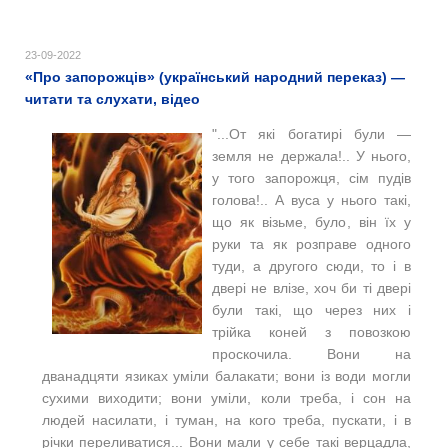
23-09-2022
«Про запорожців» (український народний переказ) —
читати та слухати, відео
"...От які богатирі були —
земля не держала!.. У нього,
у того запорожця, сім пудів
голова!.. А вуса у нього такі,
що як візьме, було, він їх у
руки та як розправе одного
туди, а другого сюди, то і в
двері не влізе, хоч би ті двері
були такі, що через них і
трійка коней з повозкою
проскочила. Вони на
дванадцяти язиках уміли балакати; вони із води могли
сухими виходити; вони уміли, коли треба, і сон на
людей насилати, і туман, на кого треба, пускати, і в
річки переливатися... Вони мали у себе такі верцадла,