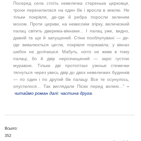
Посеред села стоїть невеличка старенька церковця,
трохи перехилилася на один бік і вросла в землю. Не
тільки покрівля, де-где й ребра поросли зеленим
мохом. Проти церкви, на невисокім згірку, величезний
палац світить дверима-вікнами... І палац уже, видно,
давній та ще й запущений. Стіни пооблупувані — де-
где вивалюється цегла; покрівля поржавіла; у вікнах
шибок не долічишся. Мабуть, ніхто не живе в тому
палаці, бо й двір нерозчищений — заріс густою
муравою. Тільки дві протоптані узенькі стежечки
тягнуться через увесь двір до двох невеличких будинків
— по один і по другий бік палацу. Все те осунулось,
опустилося... Так виглядали Піски перед волею..."
–
читаймо роман далі: частина друга.
Всього:
352