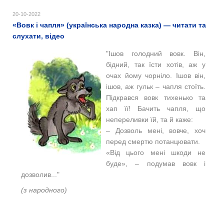
20-10-2022
«Вовк і чапля» (українська народна казка) — читати та
слухати, відео
"Ішов голодний вовк. Він,
бідний, так їсти хотів, аж у
очах йому чорніло. Ішов він,
ішов, аж гульк – чапля стоїть.
Підкрався вовк тихенько та
хап її! Бачить чапля, що
непереливки їй, та й каже:
– Дозволь мені, вовче, хоч
перед смертю потанцювати.
«Від цього мені шкоди не
буде», – подумав вовк і
дозволив..."
(з народного)