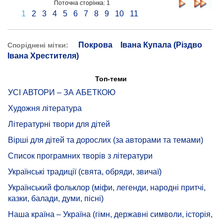
Поточна сторінка: 1
1
2
3
4
5
6
7
8
9
10
11
Покрова
Івана Купала (Різдво
Споріднені мітки:
Івана Хрестителя)
Топ-теми
УСІ АВТОРИ – ЗА АБЕТКОЮ
Художня література
Літературні твори для дітей
Вірші для дітей та дорослих (за авторами та темами)
Список програмних творів з літератури
Українські традиції (свята, обряди, звичаї)
Український фольклор (міфи, легенди, народні притчі,
казки, балади, думи, пісні)
Наша країна – Україна (гімн, державні символи, історія,