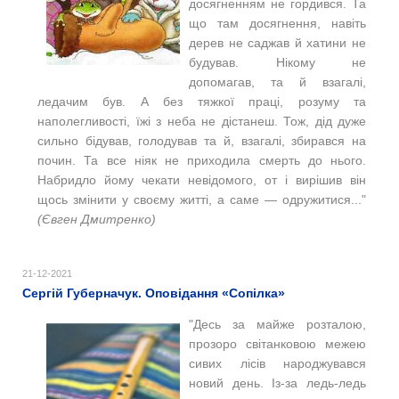
досягненням не гордився. Та
що там досягнення, навіть
дерев не саджав й хатини не
будував. Нікому не
допомагав, та й взагалі,
ледачим був. А без тяжкої праці, розуму та
наполегливості, їжі з неба не дістанеш. Тож, дід дуже
сильно бідував, голодував та й, взагалі, збирався на
почин. Та все ніяк не приходила смерть до нього.
Набридло йому чекати невідомого, от і вирішив він
щось змінити у своєму житті, а саме — одружитися..."
(Євген Дмитренко)
21-12-2021
Сергій Губерначук. Оповідання «Сопілка»
"Десь за майже розталою,
прозоро світанковою межею
сивих лісів народжувався
новий день. Із-за ледь-ледь