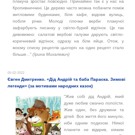
плакуча зростає повсюдно. Принаймні так є у нас на
Кропивниччині. Це дерево часто можна побачити поміж
житловими будинками, біля кафе, вздовж вулиць,
побіля річки. Молоді гілочки верби плакучої
зафарбують писанку у світло-бурий відтінок. Це так
дивовижно: салатові вербові галузки дарують світло-
коричневий відтінок, одразу на біле яйце. Отож, у
моєму списку рецептів цьогоріч на один рецепт стало
більше..."
(
Ірина Михалевич)
05-02-2022
Євген Дмитренко. «Дід Андрій та баба Параска. Зимові
легенди» (за мотивами народних казок)
"Жив собі дід Андрій, який
дуже любив смачно попоїсти.
Жив один, без дружини та
дітей. Все життя його минуло,
ніби одним подихом. Ніякої
планети не відкрив, ніяким