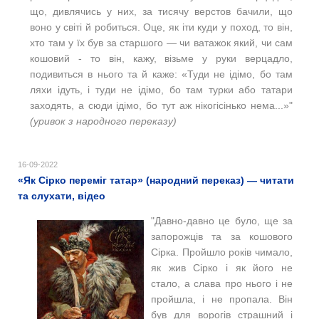
що, дивлячись у них, за тисячу верстов бачили, що
воно у світі й робиться. Оце, як іти куди у поход, то він,
хто там у їх був за старшого — чи ватажок який, чи сам
кошовий - то він, кажу, візьме у руки верцадло,
подивиться в нього та й каже: «Туди не ідімо, бо там
ляхи ідуть, і туди не ідімо, бо там турки або татари
заходять, а сюди ідімо, бо тут аж нікогісінько нема...»"
(уривок з народного переказу)
16-09-2022
«Як Сірко переміг татар» (народний переказ) — читати
та слухати, відео
"Давно-давно це було, ще за
запорожців та за кошового
Сірка. Пройшло років чимало,
як жив Сірко і як його не
стало, а слава про нього і не
пройшла, і не пропала. Він
був для ворогів страшний і