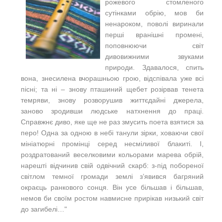
рожевого стомленого
сутінками обрію, мов би
ненароком, поволі виринали
перші вранішні промені,
поповнюючи світ
дивовижними звуками
природи. Здавалося, спить
вона, знесилена вчорашньою грою, відспівала уже всі
пісні; та ні – знову пташиний щебет розірвав тенета
темряви, знову розворушив життєдайні джерела,
заново зродивши людське натхнення до праці.
Справжнє диво, яке ще не раз змусить поета взятися за
перо! Одна за одною в небі танули зірки, ховаючи свої
мініатюрні промінці серед несміливої блакиті. І,
роздратований веселковими кольорами марева обрій,
нарешті відчинив свій одвічний скарб: з-під побореної
світлом темної громади землі з’явився багряний
окраєць ранкового сонця. Він усе більшав і більшав,
немов би своїм ростом навмисне прирікав низький світ
до загибелі…"