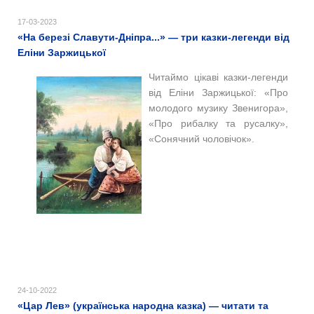
17-03-2023
«На березі Славути-Дніпра...» — три казки-легенди від
Еліни Заржицької
Читаймо цікаві казки-легенди
від Еліни Заржицької: «Про
молодого музику Звенигора»,
«Про рибалку та русалку»,
«Сонячний чоловічок».
24-10-2022
«Цар Лев» (українська народна казка) — читати та