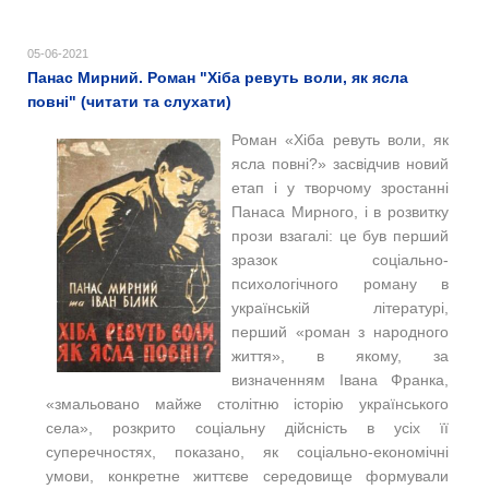
05-06-2021
Панас Мирний. Роман "Хіба ревуть воли, як ясла
повні" (читати та слухати)
Роман «Хіба ревуть воли, як
ясла повні?» засвідчив новий
етап і у творчому зростанні
Панаса Мирного, і в розвитку
прози взагалі: це був перший
зразок соціально-
психологічного роману в
українській літературі,
перший «роман з народного
життя», в якому, за
визначенням Івана Франка,
«змальовано майже столітню історію українського
села», розкрито соціальну дійсність в усіх її
суперечностях, показано, як соціально-економічні
умови, конкретне життєве середовище формували