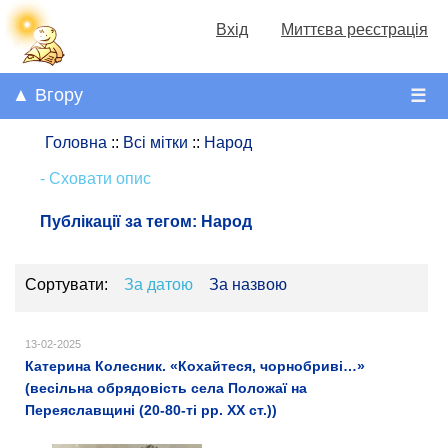
Вхід
Миттєва реєстрація
▲ Вгору
☰
Головна
::
Всі мітки
::
Народ
- Сховати опис
Публікації за тегом:
Народ
Сортувати:
За датою
За назвою
13-02-2025
Катерина Колесник. «Кохайтеся, чорнобриві…»
(весільна обрядовість села Положаї на
Переяславщині (20-80-ті рр. ХХ ст.))