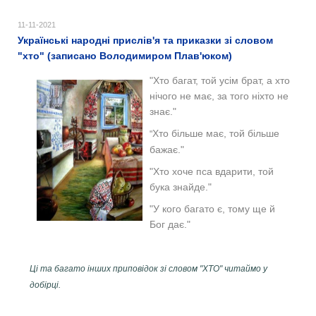
11-11-2021
Українські народні прислів'я та приказки зі словом
"хто" (записано Володимиром Плав'юком)
"Хто багат, той усім брат, а хто
нічого не має, за того ніхто не
знає."
Хто більше має, той більше
"
бажає."
"Хто хоче пса вдарити, той
бука знайде."
"У кого багато є, тому ще й
Бог дає."
Ці та багато інших приповідок зі словом "ХТО" читаймо у
добірці.