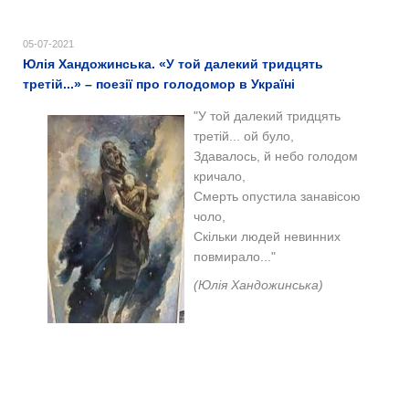
05-07-2021
Юлія Хандожинська. «У той далекий тридцять
третій...» – поезії про голодомор в Україні
"У той далекий тридцять
третій... ой було,
Здавалось, й небо голодом
кричало,
Смерть опустила занавісою
чоло,
Скільки людей невинних
повмирало..."
(Юлія Хандожинська)