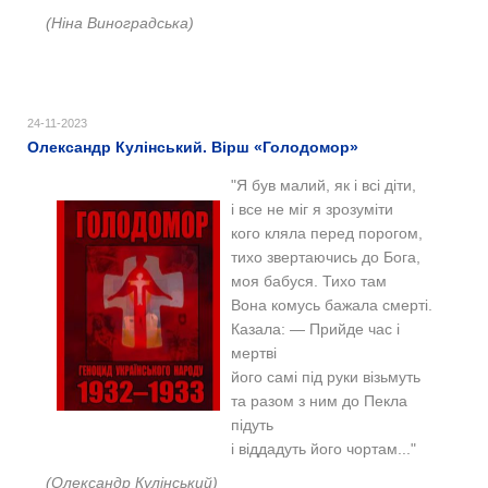
(Ніна Виноградська)
24-11-2023
Олександр Кулінський. Вірш «Голодомор»
"Я був малий, як і всі діти,
і все не міг я зрозуміти
кого кляла перед порогом,
тихо звертаючись до Бога,
моя бабуся. Тихо там
Вона комусь бажала смерті.
Казала: — Прийде час і
мертві
його самі під руки візьмуть
та разом з ним до Пекла
підуть
і віддадуть його чортам..."
(Олександр Кулінський)