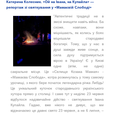
Катерина Колесник. «Ой на Івана, на Купайла» —
репортаж зі святкування у «Мамаєвій Слободі»
"Автентичні традиції не в
змозі знищити навіть війна. Ба
схоже, навпаки, вони
міцнішають, як колись у боях
міцнішали стародавні
богатирі. Тому, що у нас в
душі завжди живе сонце, а
сила духу підтримується
вірою в Україну! Є у Києві
одне (втім, не одне)
сакральне місце. Це «Селище Козака Мамая» -
«Мамаєва Слобода», котра розкинулась у тому самому
урочищі, з якого бере початок легендарна річка Либідь!
Це унікальний куточок стародавнього українського
хутора прямо у столиці. І саме тут у неділю 23 червня
відбулося надзвичайне дійство - святкування Івана
Купайла. Гадаю, вже нікого не дивує, що ми
відзначаємо це давнє свято 23 червня, а не 6 липня, –