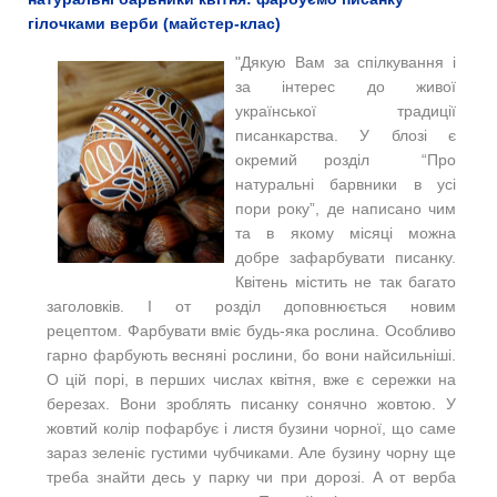
гілочками верби (майстер-клас)
"Дякую Вам за спілкування і
за інтерес до живої
української традиції
писанкарства. У блозі є
окремий розділ “Про
натуральні барвники в усі
пори року”, де написано чим
та в якому місяці можна
добре зафарбувати писанку.
Квітень містить не так багато
заголовків. І от розділ доповнюється новим
рецептом. Фарбувати вміє будь-яка рослина. Особливо
гарно фарбують весняні рослини, бо вони найсильніші.
О цій порі, в перших числах квітня, вже є сережки на
березах. Вони зроблять писанку сонячно жовтою. У
жовтий колір пофарбує і листя бузини чорної, що саме
зараз зеленіє густими чубчиками. Але бузину чорну ще
треба знайти десь у парку чи при дорозі. А от верба