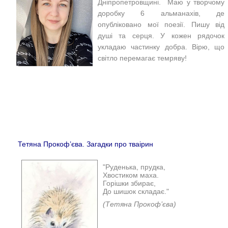
Дніпропетровщині. Маю у творчому
доробку 6 альманахів, де
опубліковано мої поезії. Пишу від
душі та серця. У кожен рядочок
укладаю частинку добра. Вірю, що
світло перемагає темряву!
Тетяна Прокоф’єва. Загадки про тваірин
"Руденька, прудка,
Хвостиком маха.
Горішки збирає,
До шишок складає."
(Тетяна Прокоф’єва)