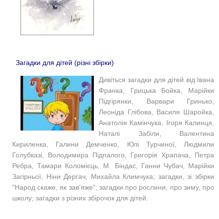
Загадки для дітей (різні збірки)
Дивіться загадки для дітей від Івана
Франка, Грицька Бойка, Марійки
Підгірянки, Варвари Гринько,
Леоніда Глібова, Василя Шаройка,
Анатолія Камінчука, Ігоря Калинця,
Наталі Забіли, Валентина
Кириленка, Галини Демченко, Юлі Турчиної, Людмили
Голубказі, Володимира Підпалого, Григорія Храпача, Петра
Ребра, Тамари Коломієць, М. Біндас, Ганни Чубач, Марійки
Загірньої, Ніни Дергач, Михайла Климчука; загадки, зі збірки
"Народ скаже, як зав'яже"; загадки про рослини, про зиму, про
школу; загадки з різних збірочок для дітей.