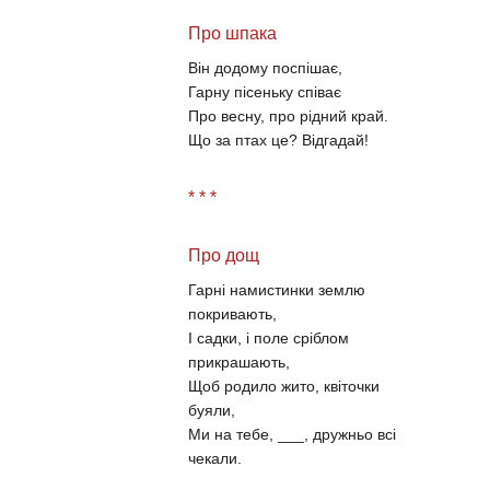
Про шпака
Він додому поспішає,
Гарну пісеньку співає
Про весну, про рідний край.
Що за птах це? Відгадай!
* * *
Про дощ
Гарні намистинки землю
покривають,
І садки, і поле сріблом
прикрашають,
Щоб родило жито, квіточки
буяли,
Ми на тебе, ___, дружньо всі
чекали.