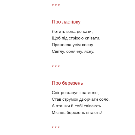
* * *
Про ластівку
Летить вона до хати,
Щоб під стріхою співати.
Принесла усім весну —
Світлу, сонячну, ясну.
* * *
Про березень
Сніг розтанув і навколо,
Став струмок дзюрчати соло.
А пташки й собі співають
Місяць березень вітають!
* * *