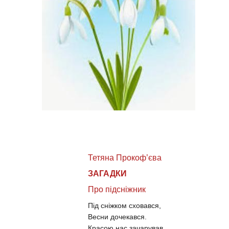
Тетяна Прокоф’єва
ЗАГАДКИ
Про підсніжник
Під сніжком сховався,
Весни дочекався.
Красою нас зачарував,