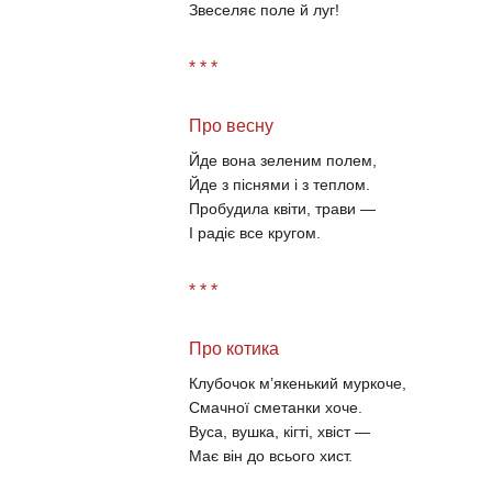
Звеселяє поле й луг!
* * *
Про весну
Йде вона зеленим полем,
Йде з піснями і з теплом.
Пробудила квіти, трави —
І радіє все кругом.
* * *
Про котика
Клубочок м’якенький муркоче,
Смачної сметанки хоче.
Вуса, вушка, кігті, хвіст —
Має він до всього хист.