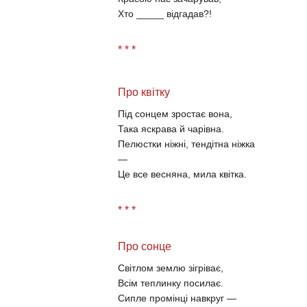
Хто _____ відгадав?!
* * *
Про квітку
Під сонцем зростає вона,
Така яскрава й чарівна.
Пелюстки ніжні, тендітна ніжка
—
Це все весняна, мила квітка.
* * *
Про сонце
Світлом землю зігріває,
Всім теплинку посилає.
Сипле промінці навкруг —