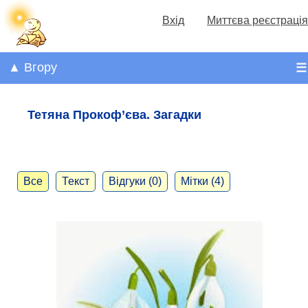
Вхід
Миттєва реєстрація
▲ Вгору
☰
Тетяна Прокоф’єва. Загадки
Все
Текст
Відгуки (0)
Мітки (4)