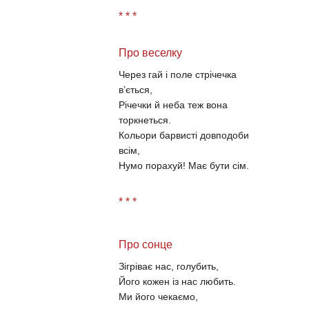
* * *
Про веселку
Через гай і поле стрічечка
вʼється,
Річечки й неба теж вона
торкнеться.
Кольори барвисті довподоби
всім,
Нумо порахуй! Має бути сім.
* * *
Про сонце
Зігріває нас, голубить,
Його кожен із нас любить.
Ми його чекаємо,