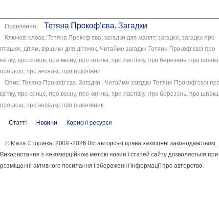
Тетяна Прокоф’єва. Загадки
Посилання:
Ключові слова: Тетяна Прокоф’єва, загадки для малят, загадки, загадки про
пташок, дітям, віршики для діточок, Читаймо загадки Тетяни Прокоф’євої про
квітку, про сонце, про весну, про котика, про ластівку, про березень, про шпака
про дощ, про веселку, про підсніжни
Опис: Тетяна Прокоф’єва. Загадки . Читаймо загадки Тетяни Прокоф’євої пр
квітку, про сонце, про весну, про котика, про ластівку, про березень, про шпака
про дощ, про веселку, про підсніжник.
Статті
Новини
Корисні ресурси
© Мала Сторінка, 2009 -2026 Всі авторські права захищені законодавством.
Використання з некомерційною метою новин і статей сайту дозволяється при
розміщенні активного посилання і збереженні інформації про авторство.