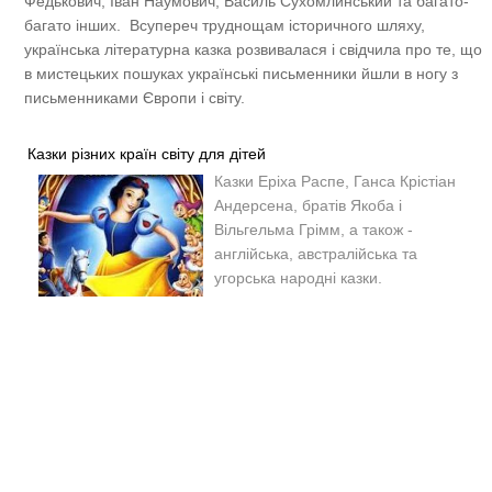
Федькович, Іван Наумович, Василь Сухомлинський та багато-
багато інших. Всупереч труднощам історичного шляху,
українська літературна казка розвивалася і свідчила про те, що
в мистецьких пошуках українські письменники йшли в ногу з
письменниками Європи і світу.
Казки різних країн світу для дітей
Казки
Еріха Распе, Ганса Крістіан
Андерсена, братів Якоба і
Вільгельма Грімм, а також -
англійська, австралійська та
угорська народні казки.