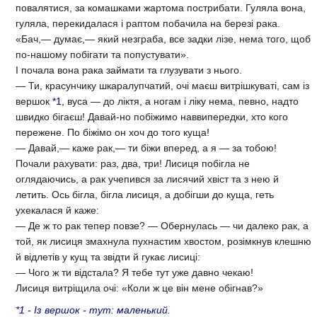
повалятися, за комашками жартома пострибати. Гуляла вона,
гуляла, перекидалася і раптом побачила на березі рака.
«Бач,— думає,— який незграба, все задки лізе, нема того, щоб
по-нашому побігати та попустувати».
І почала вона рака займати та глузувати з нього.
— Ти, красунчику шкаралупчатий, очі маєш витрішкуваті, сам із
вершок
*1
, вуса — до ліктя, а ногам і ліку нема, певно, надто
швидко бігаєш! Давай-но побіжимо наввипередки, хто кого
пережене. По біжімо он хоч до того куща!
— Давай,— каже рак,— ти біжи вперед, а я — за тобою!
Почали рахувати: раз, два, три! Лисиця побігла не
оглядаючись, а рак учепився за лисячий хвіст та з нею й
летить. Ось бігла, бігла лисиця, а добігши до куща, геть
ухекалася й каже:
— Де ж то рак тепер повзе? — Обернулась — чи далеко рак, а
той, як лисиця змахнула пухнастим хвостом, розімкнув клешню
й відлетів у кущ та звідти й гукає лисиці:
— Чого ж ти відстала? Я тебе тут уже давно чекаю!
Лисиця витріщила очі: «Коли ж це він мене обігнав?»
*1 - Із вершок - тут: маленький.