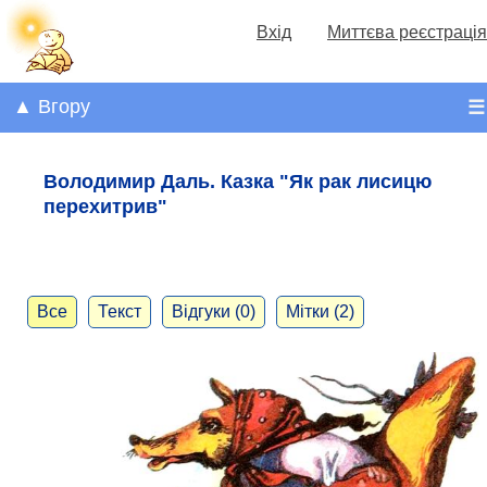
Вхід
Миттєва реєстрація
▲ Вгору
☰
Володимир Даль. Казка "Як рак лисицю
перехитрив"
Все
Текст
Відгуки (0)
Мітки (2)