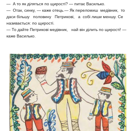
— А то як діляться по щирості? — питає Василько.
— Отак, синку, — каже отець.— Як переломиш медівник, то
даси більшу половину Петрикові, а собі лиши меншу. Се
називається: по щирості.
— То дайте Петрикові медівник, най він ділить по щирості! —
каже Василько.