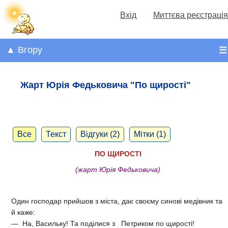
Вхід
Миттєва реєстрація
▲ Вгору
☰
Жарт Юрія Федьковича "По щирості"
Все
Текст
Відгуки (2)
Мітки (1)
ПО ЩИРОСТІ
(жарт Юрія Федьковича)
Один господар прийшов з міста, дає своєму синові медівник та
й каже:
— На, Васильку! Та поділися з Петриком по щирості!