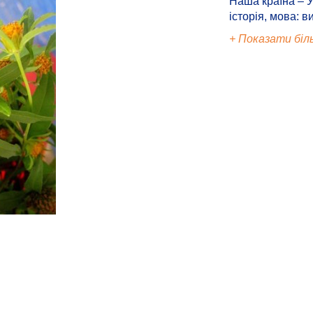
Наша країна – У
історія, мова: в
+ Показати біл