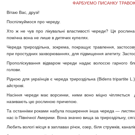
ФАРБУЄМО ПИСАНКУ ТРАВО
Вітаю Вас, друзі!
Поспілкуймося про череду.
Хто ж не чув про лікувальні властивості череди? Ця рослина
помічна вона не лише в дитячих купелях.
Череда трироздільна, зокрема, покращує травлення, застосовує
при простудних захворюваннях, для підвищення апетиту. Засто
Прополіскування відваром череди надає волоссю гарного бли
голови.
Рідною для українців є череда трироздільна (Bidens tripartite 
айстрові.
Насіння череди має ворсинки, ними воно міцно чіпляється д
називають цю рослиною причепою.
Та останніми роками набула поширення інша череда — листяна
нас із Північної Америки. Вона значно вища за трироздільну, сяг
Любить вологі місця в заплавах річок, озер, біля струмків, каналі