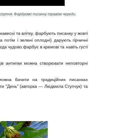
 серпня. Фарбуємо писанку травою череди.
навесні та влітку, фарбують писанку у жовті
(а потім і зелені оплодні) дарують гірчичні
да чудово фарбує в кремові та навіть густі
дів антипки можна створювати неповторні
 можна бачити на традиційних писанках
ти "День" (авторка — Людмила Ступчук) та