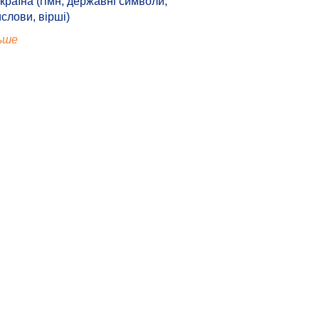
країна (гімн, державні символи,
ислови, вірші)
ьше