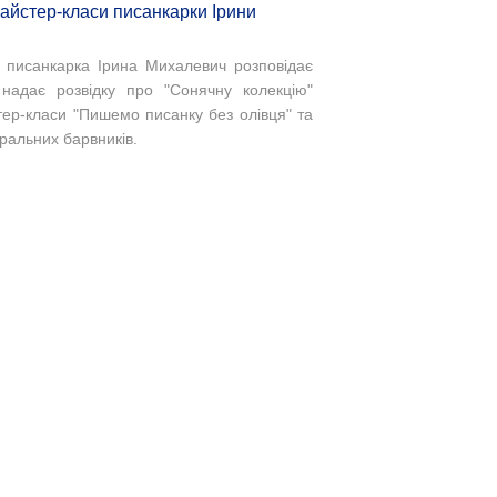
майстер-класи писанкарки Ірини
ка писанкарка Ірина Михалевич розповідає
 надає розвідку про "Сонячну колекцію"
ер-класи "Пишемо писанку без олівця" та
уральних барвників.