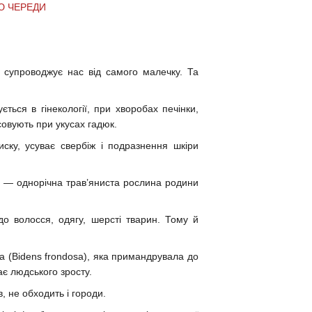
Ю ЧЕРЕДИ
 супроводжує нас від самого малечку. Та
ться в гінекології, при хворобах печінки,
совують при укусах гадюк.
ску, усуває свербіж і подразнення шкіри
L.) — однорічна трав’яниста рослина родини
о волосся, одягу, шерсті тварин. Тому й
 (Bidens frondosa), яка примандрувала до
ає людського зросту.
в, не обходить і городи.