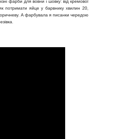
різні фарби для вовни і шовку: від кремової
як потримати яйце у барвнику хвилин 20,
 коричневу. А фарбувала я писанки чередою
езівка.