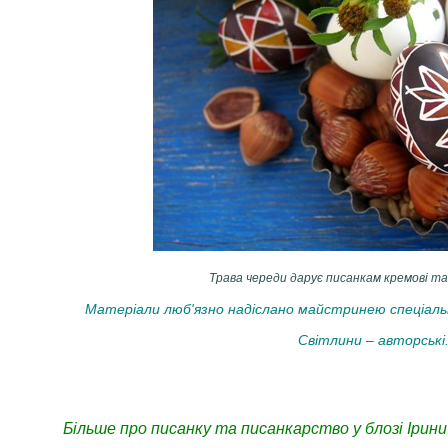
Трава череди дарує писанкам кремові та
Матеріали люб'язно надіслано
майстринею спеціальн
Світлини – авторські
Більше про писанку та писанкарство у блозі Ірини