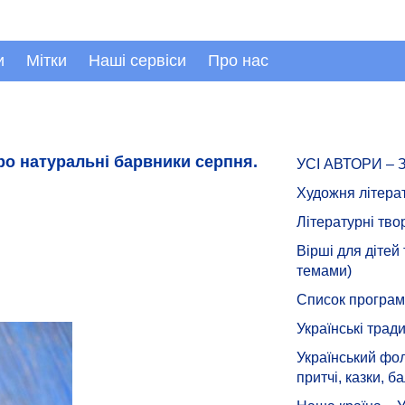
и
Мітки
Наші сервіси
Про нас
о натуральні барвники серпня.
УСІ АВТОРИ –
Художня літера
Літературні тво
Вірші для дітей
темами)
Список програмн
Українські тради
Український фол
притчі, казки, ба