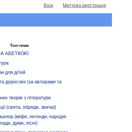
Вхід
Миттєва реєстрація
Топ-теми
 ЗА АБЕТКОЮ
тура
ри для дітей
 та дорослих (за авторами та
их творів з літератури
ції (свята, обряди, звичаї)
ьклор (міфи, легенди, народні
лади, думи, пісні)