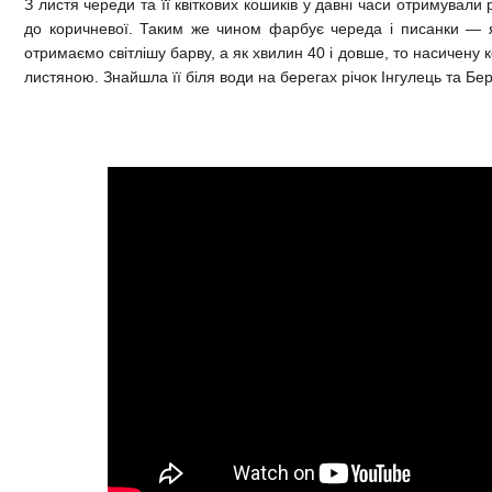
З листя череди та її квіткових кошиків у давні часи отримували 
до коричневої. Таким же чином фарбує череда і писанки — 
отримаємо світлішу барву, а як хвилин 40 і довше, то насичену
листяною. Знайшла її біля води на берегах річок Інгулець та Бер