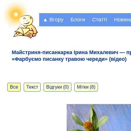
▲ Вгору
Блоги
Статті
Новин
Майстриня-писанкарка Ірина Михалевич — пр
«Фарбуємо писанку травою череди» (відео)
Все
Текст
Відгуки (0)
Мітки (8)