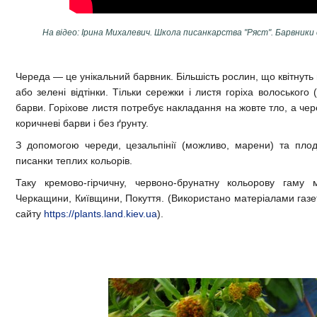
На відео: Ірина Михалевич. Школа писанкарства "Ряст". Барвники
Череда — це унікальний барвник. Більшість рослин, що квітнуть 
або зелені відтінки. Тільки сережки і листя горіха волоського 
барви. Горіхове листя потребує накладання на жовте тло, а чере
коричневі барви і без ґрунту.
З допомогою череди, цезальпінії (можливо, марени) та пло
писанки теплих кольорів.
Таку кремово-гірчичну, червоно-брунатну кольорову гаму
Черкащини, Київщини, Покуття. (Використано матеріалами газе
сайту
https://plants.land.kiev.ua
).