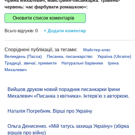
«Ірина Михалевич, майстриня-писанкарка. Травень-
червень: час фарбувати ромашкою»:
Оновити список коментарів
Всьго відгуків:
0
+ Додати коментар
Споріднені публікації, за тегами:
Майстер-клас
Великдень (Пасха)
Писанка, писанкарство
Україна (Ukraine)
Традиції, звичаї, прикмети
Натуральні барвники
Ірина
Михалевич
Вийшов друком новий порадник писанкарки Ірини
Михалевич «Писанка з квітника». Інтерв'ю з авторкою.
Наталія Погребняк. Вірші про Україну
Ольга Денисенко. «Мій татусь захища Україну» (збірка
віршів про війну)