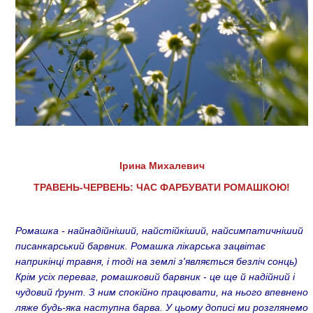
Ірина Михалевич
ТРАВЕНЬ-ЧЕРВЕНЬ: ЧАС ФАРБУВАТИ РОМАШКОЮ!
Ромашка - найнадійніший, найстійкіший, найсимпатичніший
писанкарський барвник. Ромашка лікарська зацвітає
наприкінці травня, і тоді на землі з'являється безліч сонць)
Крім усіх переваг, ромашковий барвник - це ще й надійний і
чудовий ґрунт. З ним спокійно працювати, на нього впевнено
ляже будь-яка наступна барва. У цьому дописі ми розглянемо