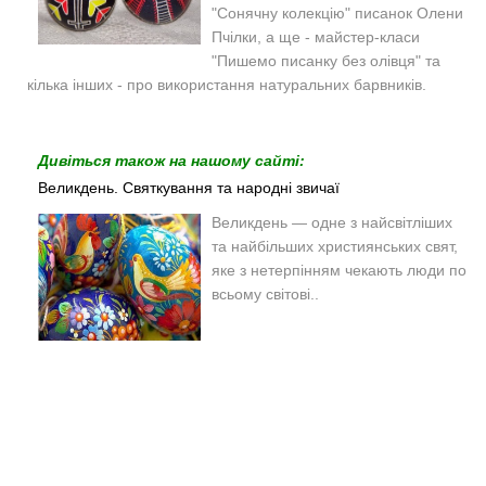
"Сонячну колекцію" писанок Олени
Пчілки, а ще - майстер-класи
"Пишемо писанку без олівця" та
кілька інших - про використання натуральних барвників.
Дивіться також на нашому сайті:
Великдень. Святкування та народні звичаї
Великдень — одне з найсвітліших
та найбільших християнських свят,
яке з нетерпінням чекають люди по
всьому світові..