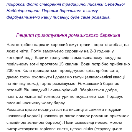
покрокові фото створення традиційної писанки Середньої
Наддніпрянщини. Першим барвником, в якому
фарбуватимемо нашу писанку, буде саме ромашка.
Рецепт приготування ромашкового барвника
Нам потрібно нарвати хороший жмут трави - короткі стебла, на
яких є квіти. Потім замочуємо сировину на 2-3 години у
холодній воді. Варити траву слід в емальованому посуді на
повільному вогні протягом 15 хвилин. Води потрібно приблизно
230 мл. Коли провариться, проціджуємо крізь дрібне сито,
даємо трохи охолонути і додаємо галун (алюмокалієві квасці
на кінчику ножа), гарно розмішуємо. Ромашковий барвник
готовий! Він швидкий і сильнодіючий. Зберігається добре,
навіть за кімнатної температури не псуватиметься. Подарує
писанці насичену жовту барву.
Ромашка цікаво поєднується на писанці зі свіжими ягодами
шовковиці чорної (шовковиця лягає поверх ромашки приємною
спокійною зеленою барвою). Поки шовковиці немає, можна
використовувати горіхове листя, цезальпінію (стружку цього