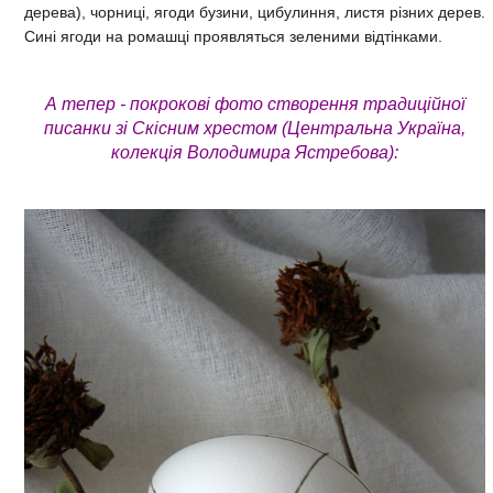
дерева), чорниці, ягоди бузини, цибулиння, листя різних дерев.
Сині ягоди на ромашці проявляться зеленими відтінками.
А тепер - покрокові фото створення традиційної
писанки зі Скісним хрестом (Центральна Україна,
колекція Володимира Ястребова):