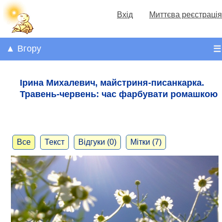
Вхід
Миттєва реєстрація
▲ Вгору
☰
Ірина Михалевич, майстриня-писанкарка.
Травень-червень: час фарбувати ромашкою
Все
Текст
Відгуки (0)
Мітки (7)