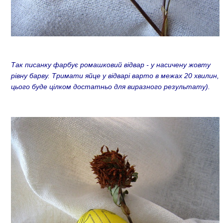
Так писанку фарбує ромашковий відвар - у насичену жовту
рівну барву. Тримати яйце у відварі варто в межах 20 хвилин,
цього буде цілком достатньо для виразного результату).