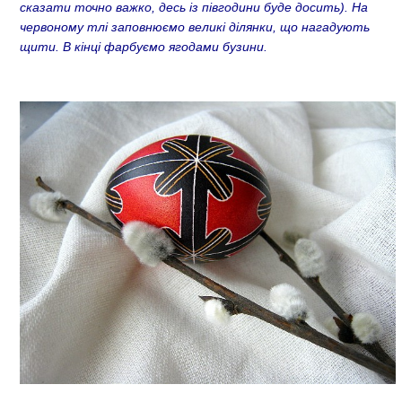
сказати точно важко, десь із півгодини буде досить). На
червоному тлі заповнюємо великі ділянки, що нагадують
щити. В кінці фарбуємо ягодами бузини.