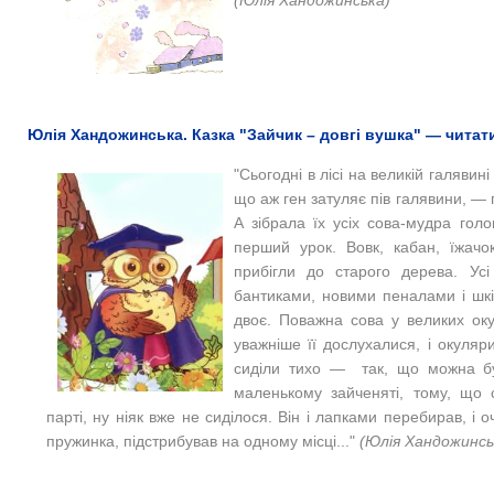
(Юлія Хандожинська)
Юлія Хандожинська. Казка "Зайчик – довгі вушка" — читат
"Сьогодні в лісі на великій галяви
що аж ген затуляє пів галявини, —
А зібрала їх усіх сова-мудра гол
перший урок. Вовк, кабан, їжачо
прибігли до старого дерева. У
бантиками, новими пеналами і шк
двоє. Поважна сова у великих ок
уважніше її дослухалися, і окуляр
сиділи тихо — так, що можна бу
маленькому зайченяті, тому, що 
парті, ну ніяк вже не сиділося. Він і лапками перебирав, і 
пружинка, підстрибував на одному місці..."
(Юлія Хандожинсь