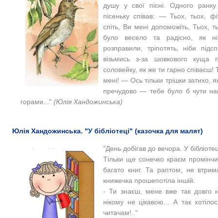
душу у свої пісні. Одного ранку
пісеньку співав: — Тьох, тьох, фі
спіть, Ви мені допоможіть, Тьох, ть
було весело та радісно, як ні
розправили, тріпотять, ніби підс
візьмись з-за шовкового куща 
соловейку, як же ти гарно співаєш! Та
мені! — Ось тільки трішки затихо, я
пречудово — тебе було б чути наві
горами..."
(Юлія Хандожинська)
Юлія Хандожинська. "У бібліотеці" (казочка для малят)
"
День добігав до вечора. У бібліотец
Тільки ще сонечко краєм промінчи
багато книг. Та раптом, не втри
книжечка прошепотіла іншій:
- Ти знаєш, мене вже так довго н
нікому не цікавою... А так хотіл
читачам!.."