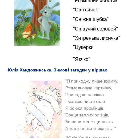
"Розкішний хвостик"
"Світлячок"
"Сніжна шубка"
"Співучий соловей"
"Хитренька лисичка"
"Цукерки"
"Яєчко"
Юлія Хандожинська. Зимові загадки у віршах
"Я приходжу лише взимку,
Розмальовую картинку,
Припадаю на вікно
І малюю чисте скло.
Я боюся промінців,
Сонця теплих олівців,
Бо вони мене щипають
А малюночки зникають. "