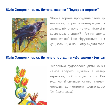
Юлія Хандожинська. Дитяча казочка "Подорож ворони"
"Чорна ворона пробудила своїм кр
тополину, що росла понад водою і 
сплять, ніхто мене не чує, ніхто з
довго можна спати? - Аж тут зирк до
копошиться? І не відгукнеться на м
кущ калини, а на ньому сиділи горо
Юлія Хандожинська. Дитяче оповідання «До школи» (читати
"Маленька рудоволоса дівчинка з 
немов яблучко, щічками з нетер
вересень, щоб піти до школи. Во
туфлики й святкову сукню, куплен
метелик, до люстерка і довго красу
Хандожинська)