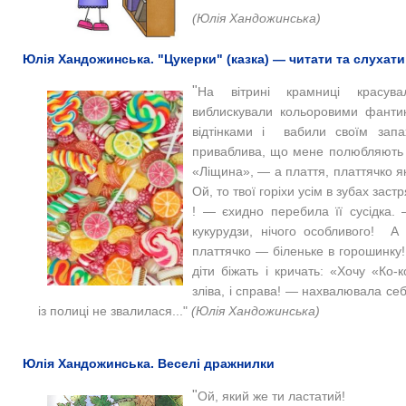
(Юлія Хандожинська)
Юлія Хандожинська. "Цукерки" (казка) — читати та слухати
"
На вітрині крамниці красув
виблискували кольоровими фанти
відтінками і вабили своїм зап
приваблива, що мене полюбляють ус
«Ліщина», — а плаття, платтячко я
Ой, то твої горіхи усім в зубах зас
! — єхидно перебила її сусідка.
кукурудзи, нічого особливого! А 
платтячко — біленьке в горошинку!
діти біжать і кричать: «Хочу «Ко
зліва, і справа! — нахвалювала се
із полиці не звалилася..."
(Юлія Хандожинська)
Юлія Хандожинська. Веселі дражнилки
"
Ой, який же ти ластатий!