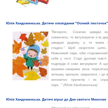
Юлія Хандожинська. Дитяче оповідання "Осінній листочок"
"Вечоріло... Сонечко швидко к
ховаючись, то вигулькуючи з-за де
швидше додому, а то мама бі
стадіон." Щоб скоротити шлях
Невеликий парк, ніби старовинний
себе у гості. Старі дуплаві товст
подекуди й сови вигукували. А щ
зграями–хмарами вони перелітали
затишку, кричали, сварилися, і це 
непомітно прилетів і як спра
парк..."
(Юлія Хандожинська)
Юлія Хандожинська. Дитячі вірші до Дня святого Миколая
"Миколай по світу ходить,