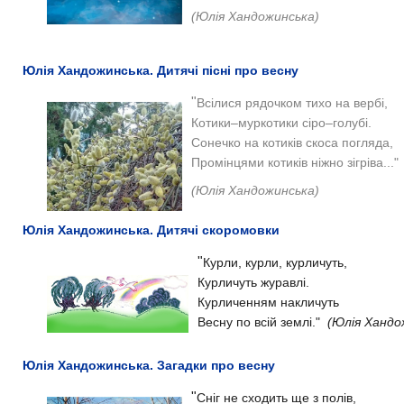
(Юлія Хандожинська)
Юлія Хандожинська. Дитячі пісні про весну
"
Всілися рядочком тихо на вербі,
Котики–муркотики сіро–голубі.
Сонечко на котиків скоса погляда,
Промінцями котиків ніжно зігріва..."
(Юлія Хандожинська)
Юлія Хандожинська. Дитячі скоромовки
"
Курли, курли, курличуть,
Курличуть журавлі.
Курличенням накличуть
Весну по всій землі."
(Юлія Хандо
Юлія Хандожинська. Загадки про весну
"
Сніг не сходить ще з полів,