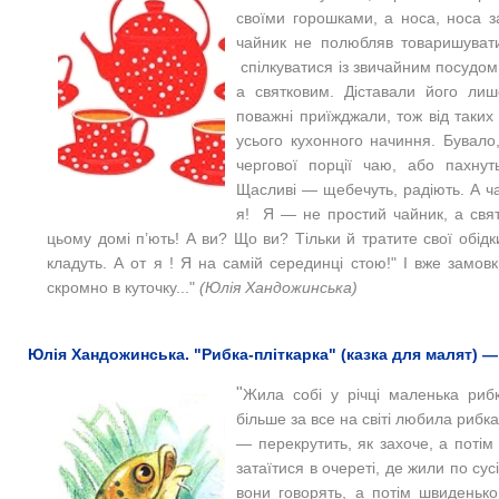
своїми горошками, а носа, носа 
чайник не полюбляв товаришувати
спілкуватися із звичайним посудом
а святковим. Діставали його лиш
поважні приїжджали, тож від таки
усього кухонного начиння.
Бувало,
чергової порції чаю, або пахнут
Щасливі — щебечуть, радіють.
А ч
я! Я — не простий чайник, а свят
цьому домі п’ють! А ви? Що ви? Тільки й тратите свої обідки
кладуть. А от я ! Я на самій серединці стою!"
І вже замовк
скромно в куточку..."
(Юлія Хандожинська)
Юлія Хандожинська. "Рибка-пліткарка" (казка для малят) —
"
Жила собі у річці маленька рибк
більше за все на світі любила рибка
— перекрутить, як захоче, а потім
затаїтися в очереті, де жили по сус
вони говорять, а потім швиденько