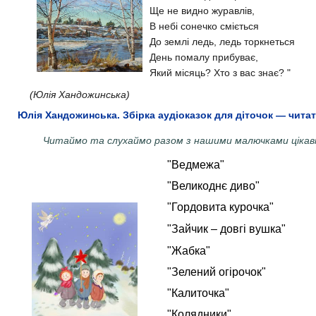
Ще не видно журавлів,
В небі сонечко сміється
До землі ледь, ледь торкнеться
День помалу прибуває,
Який місяць? Хто з вас знає? "
(Юлія Хандожинська)
Юлія Хандожинська. Збірка аудіоказок для діточок — читати
Читаймо та слухаймо разом з нашими малючками цікаві к
"Ведмежа"
"Великоднє диво"
"Гордовита курочка"
"Зайчик – довгі вушка"
"Жабка"
"Зелений огірочок"
"Калиточка"
"Колядники"