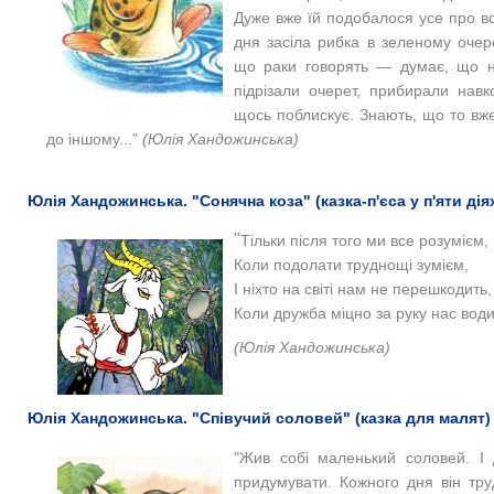
Дуже вже їй подобалося усе про вс
дня засіла рибка в зеленому очере
що раки говорять — думає, що ні
підрізали очерет, прибирали нав
щось поблискує. Знають, що то вже
до іншому..."
(Юлія Хандожинська)
Юлія Хандожинська. "Сонячна коза" (казка-п'єса у п'яти дія
"
Тільки після того ми все розумієм,
Коли подолати труднощі зумієм,
І ніхто на світі нам не перешкодить,
Коли дружба міцно за руку нас води
(Юлія Хандожинська)
Юлія Хандожинська. "Співучий соловей" (казка для малят)
"Жив собі маленький соловей. І 
придумувати. Кожного дня він тру