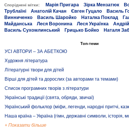
Марія Пригара
Зірка Мензатюк
В
Споріднені мітки:
Трублаїні
Анатолій Качан
Євген Гуцало
Василь Г
Винниченко
Василь Шаройко
Наталка Поклад
Га
Майданська
Леся Воронина
Леся Українка
Андрій
Василь Сухомлинський
Грицько Бойко
Наталя Заб
Топ-теми
УСІ АВТОРИ – ЗА АБЕТКОЮ
Художня література
Літературні твори для дітей
Вірші для дітей та дорослих (за авторами та темами)
Список програмних творів з літератури
Українські традиції (свята, обряди, звичаї)
Український фольклор (міфи, легенди, народні притчі, казк
Наша країна – Україна (гімн, державні символи, історія, м
+ Показати більше