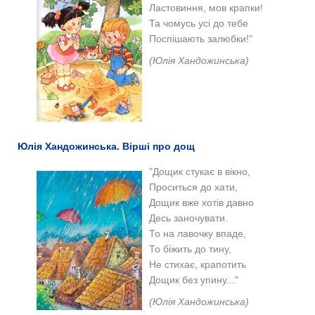
Ластовиння, мов крапки!
Та чомусь усі до тебе
Поспішають залюбки!"
(Юлія Хандожинська)
Юлія Хандожинська. Вірші про дощ
"Дощик стукає в вікно,
Проситься до хати,
Дощик вже хотів давно
Десь заночувати.
То на лавочку впаде,
То біжить до тину,
Не стихає, крапотить
Дощик без упину..."
(
Юлія Хандожинська)