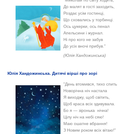
До малят в гості заходить,
Роздає усім гостинці,
Що сховались у торбинці.
Ось цукерки, ось пенал
Апельсини і журнал.
Ні про кого не забув
До усіх вночі прибув."
(Юлія Хандожинська)
Юлія Хандожинська. Дитячі вірші про зорі
"День втомився, тихо спить
Новорічна ніч настала
Я виходжу, щоб світить,
Щоб краса всіх здивувала.
Бо я — зіронька нічна!
Цілу ніч на небі сяю!
Маю ошатне вбрання!
З Новим роком всіх вітаю!"