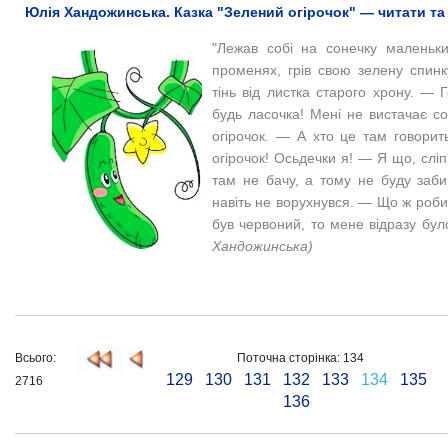
Юлія Хандожинська. Казка "Зелений огірочок" — читати та
"Лежав собі на сонечку маленьки
променях, грів свою зелену спинк
тінь від листка старого хрону. — Г
будь ласочка! Мені не вистачає 
огірочок. — А хто це там говори
огірочок! Осьдечки я! — Я що, сліпи
там не бачу, а тому не буду заби
навіть не ворухнувся. — Що ж роб
був червоний, то мене відразу було
Хандожинська)
Всього:
Поточна сторінка: 134
129
130
131
132
133
134
135
2716
136