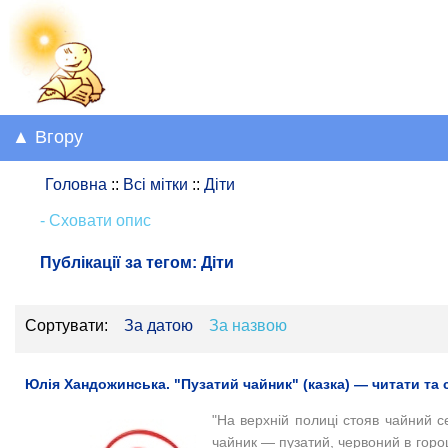
▲ Вгору
Головна
::
Всі мітки
::
Діти
- Сховати опис
Публікації за тегом:
Діти
Сортувати:
За датою
За назвою
Юлія Хандожинська. "Пузатий чайник" (казка) — читати та 
"На верхній полиці стояв чайний с
чайник — пузатий, червоний в горо