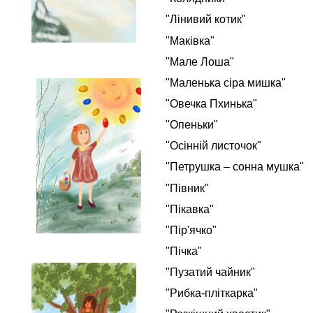
"Лінивий котик"
"Маківка"
"Мале Лоша"
"Маленька сіра мишка"
"Овечка Пхинька"
"Опеньки"
"Осінній листочок"
"Петрушка – сонна мушка"
"Півник"
"Пікавка"
"Пір'ячко"
"Пічка"
"Пузатий чайник"
"Рибка-пліткарка"