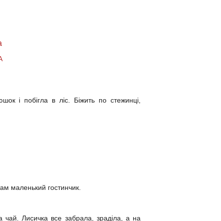
а
А
ок і побігла в ліс. Біжить по стежинці,
там маленький гостинчик.
а чай. Лисичка все забрала, зраділа, а на