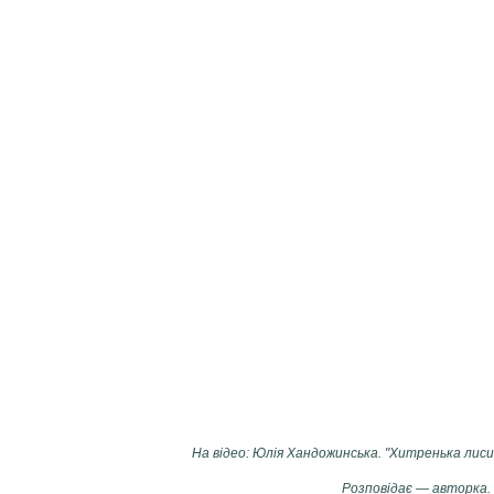
На відео: Юлія Хандожинська. "Хитренька лисич
Розповідає — авторка.