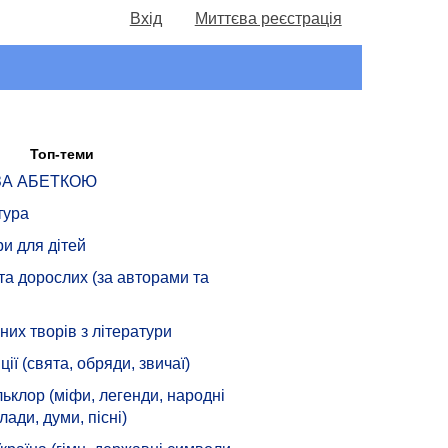
Вхід
Миттєва реєстрація
Топ-теми
 ЗА АБЕТКОЮ
тура
ри для дітей
 та дорослих (за авторами та
их творів з літератури
ції (свята, обряди, звичаї)
ьклор (міфи, легенди, народні
лади, думи, пісні)