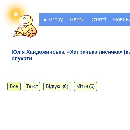
▲ Вгору
Блоги
Статті
Новин
Юлія Хандожинська. «Хитренька лисичка» (ка
слухати
Все
Текст
Відгуки (0)
Мітки (6)