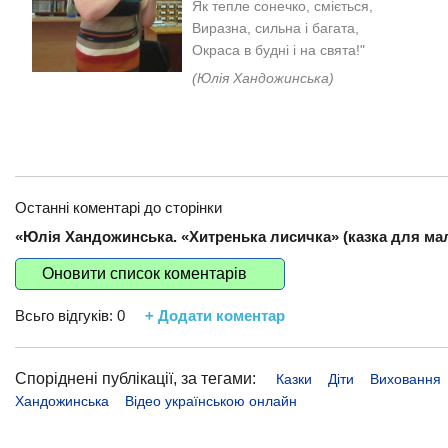
Як тепле сонечко, сміється,
Виразна, сильна і багата,
Окраса в будні і на свята!"
(Юлія Хандожинська)
Останні коментарі до сторінки
«Юлія Хандожинська. «Хитренька лисичка» (казка для мал
Оновити список коментарів
Всьго відгуків:
0
+ Додати коментар
Споріднені публікації, за тегами:
Казки
Діти
Виховання
Хандожинська
Відео українською онлайн