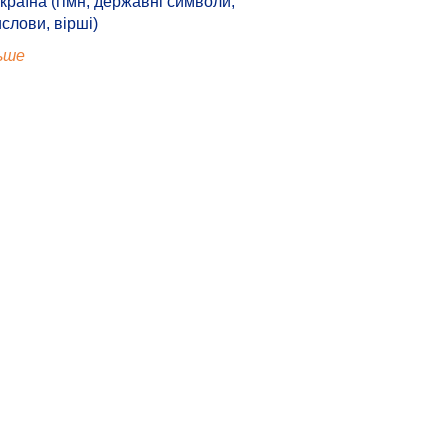
країна (гімн, державні символи,
ислови, вірші)
ьше