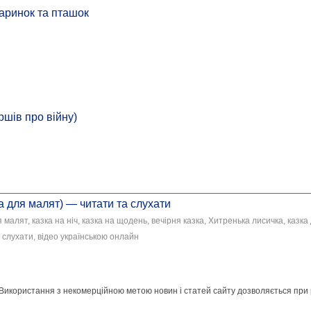
аринок та пташок
ршів про війну)
 для малят) — читати та слухати
 малят, казка на ніч, казка на щодень, вечірня казка, Хитренька лисичка, казка
 слухати, відео українською онлайн
 Використання з некомерційною метою новин і статей сайту дозволяється при 