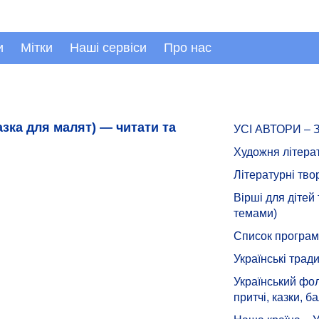
и
Мітки
Наші сервіси
Про нас
зка для малят) — читати та
УСІ АВТОРИ –
Художня літера
Літературні тво
Вірші для дітей
темами)
Список програмн
Українські тради
Український фол
притчі, казки, ба