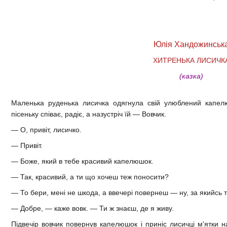
Юлія Хандожинськ
ХИТРЕНЬКА ЛИСИЧК
(казка)
Маленька руденька лисичка одягнула свій улюблений капелюш
пісеньку співає, радіє, а назустріч їй — Вовчик.
— О, привіт, лисичко.
— Привіт.
— Боже, який в тебе красивий капелюшок.
— Так, красивий, а ти що хочеш теж поносити?
— То бери, мені не шкода, а ввечері повернеш — ну, за якийсь 
— Добре, — каже вовк. — Ти ж знаєш, де я живу.
Підвечір вовчик повернув капелюшок і приніс лисичці м'ятки н