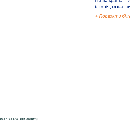
Наша країна – У
історія, мова: в
+ Показати біл
ка" (казка для малят).