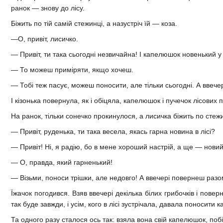
ранок — знову до лісу.
Біжить по тій самій стежинці, а назустріч їй — коза.
—О, привіт, лисичко.
— Привіт, ти така сьогодні незвичайна! І капелюшок новенький у
— То можеш приміряти, якщо хочеш.
— Тобі теж пасує, можеш поносити, але тільки сьогодні. А ввеч
І кізонька повернула, як і обіцяла, капелюшок і пучечок лісових 
На ранок, тільки сонечко прокинулося, а лисичка біжить по стежин
— Привіт, руденька, ти така весела, якась гарна новина в лісі?
— Привіт! Ні, я радію, бо в мене хороший настрій, а ще — нов
— О, правда, який гарненький!
— Візьми, поноси трішки, але недовго! А ввечері повернеш разом
Їжачок погодився. Взяв ввечері декілька білих грибочків і пов
так буде завжди, і усім, кого в лісі зустрічала, давала поносити
Та одного разу сталося ось так: взяла вона свій капелюшок, побіг