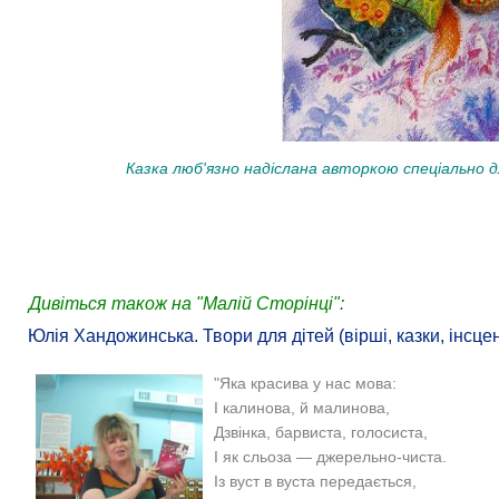
Казка люб'язно надіслана авторкою спеціально д
Дивіться також на "Малій Сторінці":
Юлія Хандожинська. Твори для дітей (вірші, казки, інсцен
"Яка красива у нас мова:
І калинова, й малинова,
Дзвінка, барвиста, голосиста,
І як сльоза — джерельно-чиста.
Із вуст в вуста передається,