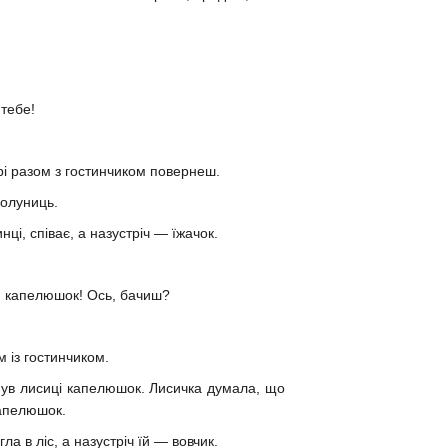
 тебе!
ері разом з гостинчиком повернеш.
полуниць.
ці, співає, а назустріч — їжачок.
ий капелюшок! Ось, бачиш?
 із гостинчиком.
ернув лисиці капелюшок. Лисичка думала, що
 капелюшок.
ла в ліс, а назустріч їй — вовчик.