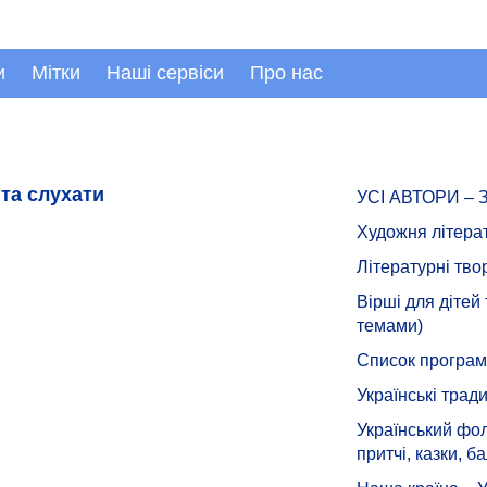
и
Мітки
Наші сервіси
Про нас
та слухати
УСІ АВТОРИ –
Художня літера
Літературні тво
Вірші для дітей
темами)
Список програмн
Українські тради
Український фол
притчі, казки, ба