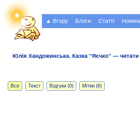
▲ Вгору
Блоги
Статті
Новин
Юлія Хандожинська. Казка "Яєчко" — читати 
Все
Текст
Відгуки (0)
Мітки (6)