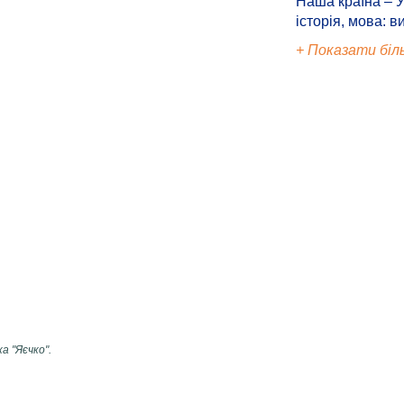
Наша країна – У
історія, мова: в
+ Показати біл
а "Яєчко".