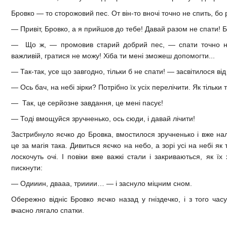
Бровко — то сторожовий пес. От він-то вночі точно не спить, бо 
— Привіт, Бровко, а я прийшов до тебе! Давай разом не спати! 
— Що ж, — промовив старий добрий пес, — спати точно не 
важливій, гратися не можу! Хіба ти мені зможеш допомогти...
— Так-так, усе що завгодно, тільки б не спати! — засвітилося в
— Ось бач, на небі зірки? Потрібно їх усіх перелічити. Як тільки 
— Так, це серйозне завдання, це мені пасує!
— Тоді вмощуйся зручненько, ось сюди, і давай лічити!
Застрибнуло яєчко до Бровка, вмостилося зручненько і вже н
це за магія така. Дивиться яєчко на небо, а зорі усі на небі як 
лоскочуть очі. І повіки вже важкі стали і закриваються, як ї
пискнути:
— Одииин, двааа, трииии… — і заснуло міцним сном.
Обережно відніс Бровко яєчко назад у гніздечко, і з того ча
вчасно лягало спатки.