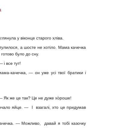
а
заглянула у віконце старого хліва.
к тулилося, а шосте не хотіло. Мама качечка
е готово було до сну.
 і все тут!
ама-качечка, — он уже усі твої братики і
 Як же це так? Це не дуже хо̀роше!
рчало яйце. — І взагалі, хто це придумав
ачечка. — Можливо, давай я тобі казочку