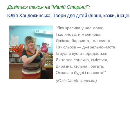
Дивіться також на "Малій Сторінці":
Юлія Хандожинська. Твори для дітей (вірші, казки, інсцен
"Яка красива у нас мова:
І калинова, й малинова,
Дзвінка, барвиста, голосиста,
І як сльоза — джерельно-чиста.
Із вуст в вуста передається,
Як тепле сонечко, сміється,
Виразна, сильна і багата,
Окраса в будні і на свята!"
(Юлія Хандожинська)