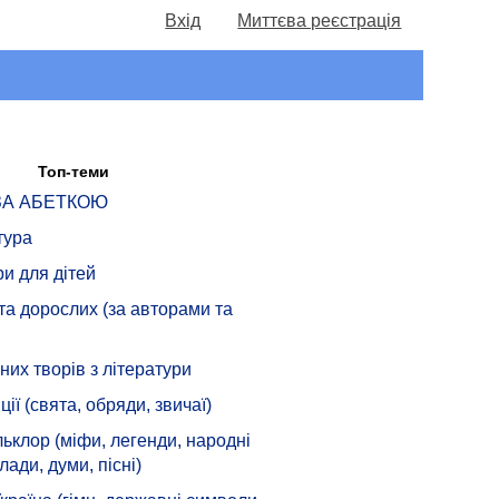
Вхід
Миттєва реєстрація
Топ-теми
 ЗА АБЕТКОЮ
тура
ри для дітей
 та дорослих (за авторами та
их творів з літератури
ції (свята, обряди, звичаї)
ьклор (міфи, легенди, народні
лади, думи, пісні)