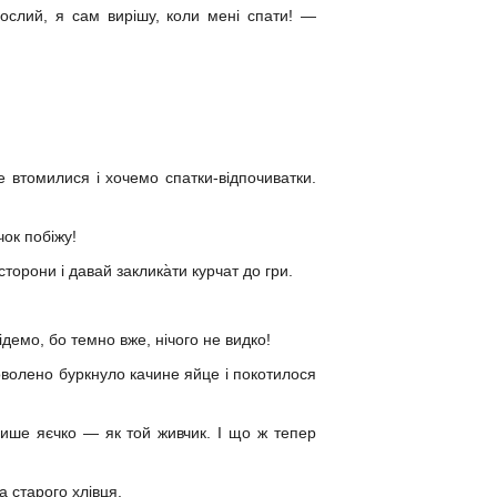
рослий, я сам вирішу, коли мені спати! —
 втомилися і хочемо спатки-відпочиватки.
чок побіжу!
торони і давай заклика̀ти курчат до гри.
ідемо, бо темно вже, нічого не видко!
оволено буркнуло качине яйце і покотилося
лише яєчко — як той живчик. І що ж тепер
а старого хлівця.