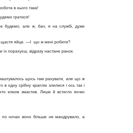
робота в нього така!
Будемо гратися!
будемо, але ж, бач, я на службі, дуже
ід щастя яйце. —І що ж мені робити?
ти їх порахуєш, відразу настане ранок.
алаштувалось щось там рахувати, але що ж
то в одну срібну краплю злилися і ось так і
х хто клеєм змастив. Лише й встигло яєчко
су по ночах воно більше не мандрувало, а