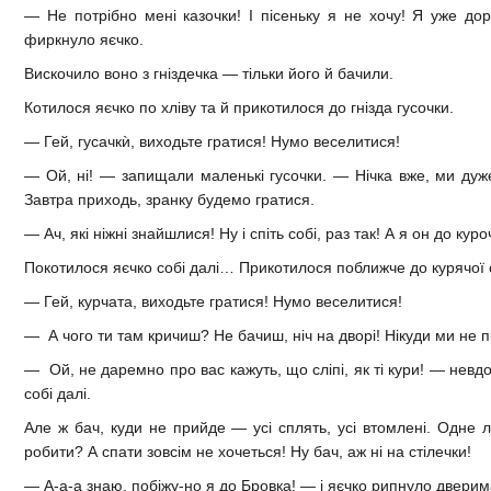
— Не потрібно мені казочки! І пісеньку я не хочу! Я уже до
фиркнуло яєчко.
Вискочило воно з гніздечка — тільки його й бачили.
Котилося яєчко по хліву та й прикотилося до гнізда гусочки.
— Гей, гусачкѝ, виходьте гратися! Нумо веселитися!
— Ой, ні! — запищали маленькі гусочки. — Нічка вже, ми дуже
Завтра приходь, зранку будемо гратися.
— Ач, які ніжні знайшлися! Ну і спіть собі, раз так! А я он до куро
Покотилося яєчко собі далі… Прикотилося поближче до курячої с
— Гей, курчата, виходьте гратися! Нумо веселитися!
— А чого ти там кричиш? Не бачиш, ніч на дворі! Нікуди ми не п
— Ой, не даремно про вас кажуть, що сліпі, як ті кури! — невд
собі далі.
Але ж бач, куди не прийде — усі сплять, усі втомлені. Одне 
робити? А спати зовсім не хочеться! Ну бач, аж ні на стілечки!
— А-а-а знаю, побіжу-но я до Бровка! — і яєчко рипнуло дверим