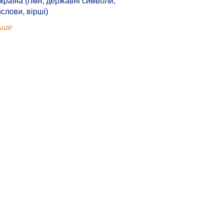
країна (гімн, державні символи,
ислови, вірші)
ьше