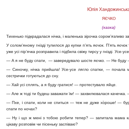
Юлія Хандожинськ
ЯЄЧКО
(казка)
Тихенько підкрадалася нічка, і маленька зірочка сором’язливо 
У солом’яному гнізді тулилося до купки п’ять яєчок. П’ять яєчо
уже усі пір’ячка розправила і підбила свіжу тирсу у гнізді. Усе-ус
— А я не буду спати, — завередувало шосте яєчко. — Не буду —
— Синочку, нічка прийшла! Усе-усе лягло спатки, — почала м
сестрички готуються до сну.
— Хай усі сплять, а я буду гратися! — протестувало яйце.
— Але ж тоді ти будеш заважати їм! — захвилювалася качечка. —
— Пхе, і спати, коли не спиться — теж не дуже хо̀роше! — бу
спати по ночах?
— Ну і що ж мені з тобою робити тепер? — запитала мама к
цікаву розповім чи пісеньку заспіваю?