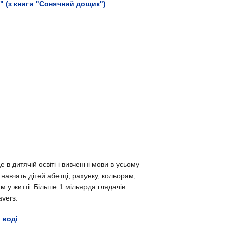
" (з книги "Сонячний дощик")
в дитячій освіті і вивченні мови в усьому
 навчать дітей абетці, рахунку, кольорам,
 у житті. Більше 1 мільярда глядачів
avers.
 воді