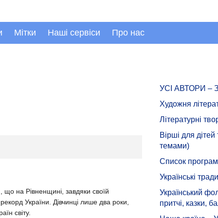
и
Мітки
Наші сервіси
Про нас
УСІ АВТОРИ –
Художня літера
Літературні тво
Вірші для дітей
темами)
Список програмн
Українські тради
, що на Рівненщині, завдяки своїй
Український фол
рекорд України. Дівчинці лише два роки,
притчі, казки, ба
аїн світу.