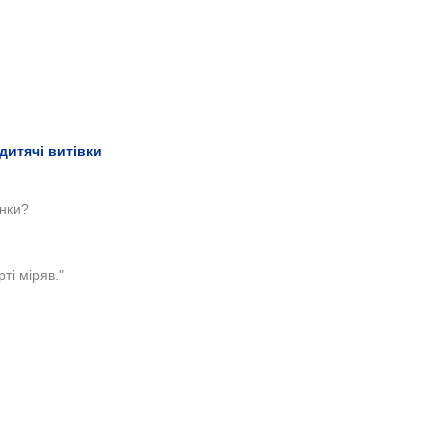
тячі витівки ​​
онки?
ті міряв."