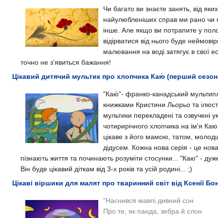
Чи багато ви знаєте занять, від як
найулюбленіших справ ми рано чи 
інше. Але якщо ви потрапите у пол
відірватися від нього буде неймов
малювання на воді затягує в свої ес
точно не з’явиться бажання!
Цікавий дитячий мультик про хлопчика Каю́ (перший сезон 
"Каю́"- франко-канадський мультипл
книжками Кристини Льорьо та ілюс
мультики перекладені та озвучені у
чотирирічного хлопчика на ім'я Ка
цікаве з його мамою, татом, молод
дідусем. Кожна нова серія - це нов
пізнають життя та починають розуміти стосунки...
"Каю" - дуж
Він буде цікавий діткам від 3-х років та усій родині... ;)
Цікаві віршики для малят про тваринний світ від Ксенії Бо
"
Наснився мавпі дивний сон
Про те, як панда, зебра й слон