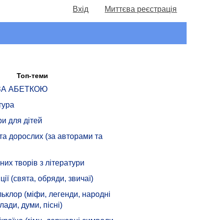
Вхід
Миттєва реєстрація
Топ-теми
 ЗА АБЕТКОЮ
тура
ри для дітей
 та дорослих (за авторами та
их творів з літератури
ції (свята, обряди, звичаї)
ьклор (міфи, легенди, народні
лади, думи, пісні)