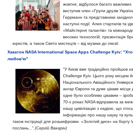
жовтня, відбулося багато важливих 
виступив член «Групи друзів Україн
Геррманн та представники західног
наступні події: Алея стартапів та і
«Майстерня талантів» та міжнародни
високих технологій; презентація б
юристів, а також Свято мистецтв – від музики до ілюзії.
Хакатон NASA International Space Apps Challenge Kyiv: "Хто
любов'ю"
"У Києві вже традиційно пройшов ха
Challenge Kyiv. Цього року місцем 
Національного Авіаційного Універс
ангар Європи та дуже цікаве місце 
одне було особливо цікавим – зроб
70-х роках NASA відправила за меж
нашу цивілізацію з надією, що хтос
інформацію про нашу науку та куль
також інструкції для розшифровки. «Золотий диск» на борту 
послань..."
(Сергій Вакарін)