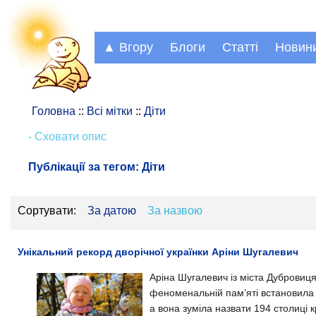
▲ Вгору
Блоги
Статті
Новин
Головна
::
Всі мітки
::
Діти
- Сховати опис
Публікації за тегом:
Діти
Сортувати:
За датою
За назвою
Унікальний рекорд дворічної українки Аріни Шугалевич
Аріна Шугалевич із міста Дубровиця
феноменальній пам’яті встановила 
а вона зуміла назвати 194 столиці кр