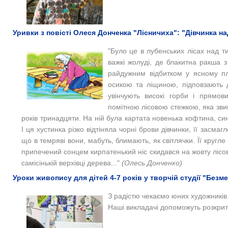
Уривки з повісті Олеся Донченка "Лісничиха": "Дівчинка над
"Було це в лубенських лісах над т
важкі жолуді, де блакитна ракша з
райдужним відбитком у ясному пле
осикою та ліщиною, підповзають 
увінчують високі горби і прямови
помітною лісовою стежкою, яка звив
років тринадцяти. На ній була картата новенька кофтина, синя
І ця хустинка різко відтіняла чорні брови дівчинки, її засмагле
що в темряві вони, мабуть, блимають, як світлячки. Її кругле
припечений сонцем кирпатенький ніс скидався на жовту лісов
самісінькій верхівці дерева..."
(Олесь Донченко)
Уроки живопису для дітей 4-7 років у творчій студії "Безм
З радістю чекаємо юних художників 
Наші викладачі допоможуть розкрит