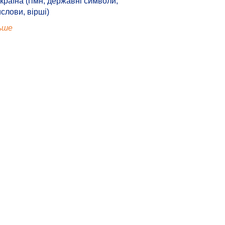
країна (гімн, державні символи,
ислови, вірші)
ьше