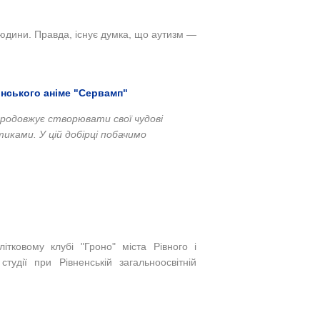
юдини. Правда, існує думка, що аутизм —
онського аніме "Сервамп"
родовжує створювати свої чудові
иками. У цій добірці побачимо
ітковому клубі "Гроно" міста Рівного і
студії при Рівненській загальноосвітній