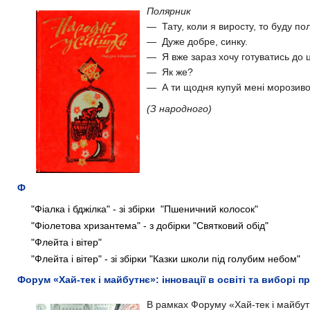
Полярник
— Тату, коли я виросту, то буду по
— Дуже добре, синку.
— Я вже зараз хочу готуватись до ц
— Як же?
— А ти щодня купуй мені морозиво,
(З народного)
Ф
"Фіалка і бджілка" - зі збірки "Пшеничний колосок"
"Фіолетова хризантема" - з добірки "Святковий обід"
"Флейта і вітер"
"Флейта і вітер" - зі збірки "Казки школи під голубим небом"
Форум «Хай-тек і майбутнє»: інновації в освіті та виборі п
В рамках Форуму «Хай-тек і майбут