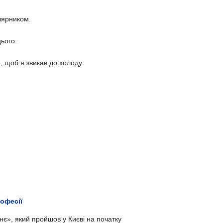
лярником.
ього.
 щоб я звикав до холоду.
рофесії
нє», який пройшов у Києві на початку