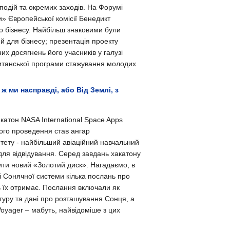
подій та окремих заходів. На Форумі
и» Європейської комісії Бенедикт
о бізнесу. Найбільш знаковими були
дей для бізнесу; презентація проекту
х досягнень його учасників у галузі
ританської програми стажування молодих
 ж ми насправді, або Від Землі, з
катон NASA International Space Apps
його проведення став ангар
итету - найбільший авіаційний навчальний
для відвідування. Серед завдань хакатону
ити новий «Золотий диск». Нагадаємо, в
і Сонячної системи кілька послань про
ь їх отримає. Послання включали як
туру та дані про розташування Сонця, а
Voyager – мабуть, найвідоміше з цих