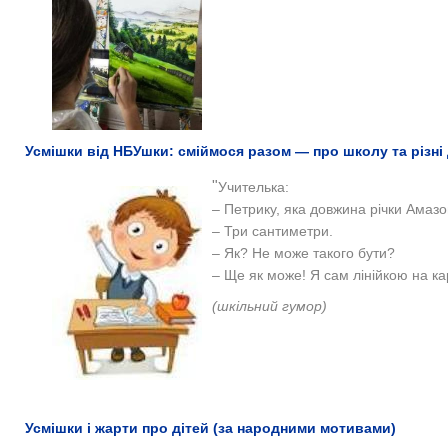
Усмішки від НБУшки: сміймося разом — про школу та різні ди
"
Учителька:
– Петрику, яка довжина річки Амаз
– Три сантиметри.
– Як? Не може такого бути?
– Ще як може! Я сам лінійкою на кар
(шкільний гумор)
Усмішки і жарти про дітей (за народними мотивами)