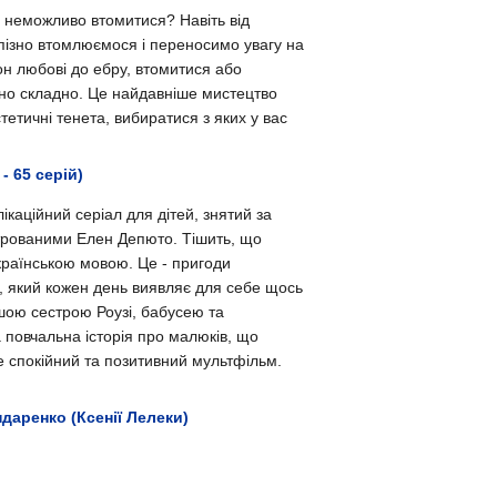
их неможливо втомитися? Навіть від
пізно втомлюємося і переносимо увагу на
он любові до ебру, втомитися або
ірно складно. Це найдавніше мистецтво
тетичні тенета, вибиратися з яких у вас
- 65 серій)
ікаційний серіал для дітей, знятий за
трованими Елен Депюто. Тішить, що
країнською мовою. Це - пригоди
ю, який кожен день виявляє для себе щось
шою сестрою Роузі, бабусею та
а повчальна історія про малюків, що
е спокійний та позитивний мультфільм.
ндаренко (Ксенії Лелеки)