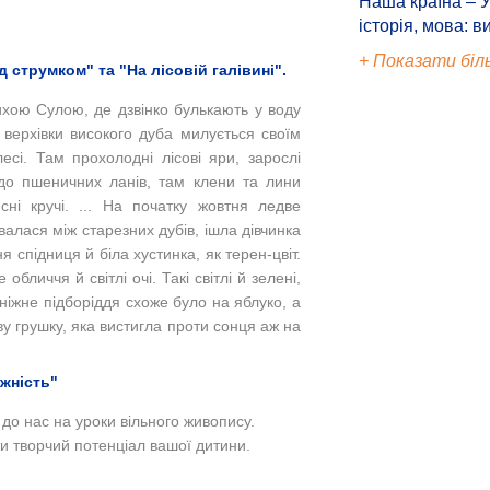
Наша країна – У
історія, мова: в
+ Показати біл
 струмком" та "На лісовій галівині".
ихою Сулою, де дзвінко булькають у воду
 верхівки високого дуба милується своїм
сі. Там прохолодні лісові яри, зарослі
до пшеничних ланів, там клени та лини
сні кручі. ... На початку жовтня ледве
алася між старезних дубів, ішла дівчинка
 спідниця й біла хустинка, як терен-цвіт.
 обличчя й світлі очі. Такі світлі й зелені,
 ніжне підборіддя схоже було на яблуко, а
у грушку, яка вистигла проти сонця аж на
ежність"
до нас на уроки вільного живопису.
и творчий потенціал вашої дитини.