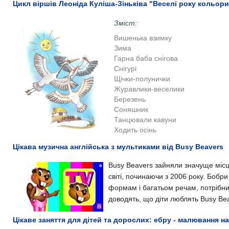
Цикл віршів Леоніда Куліша-Зіньківа "Веселі року кольори
Зміст:
Вишенька взимку
Зима
Гарна баба снігова
Снігурі
Щічки-полунички
Журавлики-веселики
Березень
Соняшник
Танцювали кавуни
Ходить осінь
Цікава музична англійська з мультиками від Busy Beavers
Busy Beavers зайняли значуще місце 
світі, починаючи з 2006 року. Бобри
формам і багатьом речам, потрібним
доводять, що діти люблять Busy Be
Цікаве заняття для дітей та дорослих: ебру - малювання на