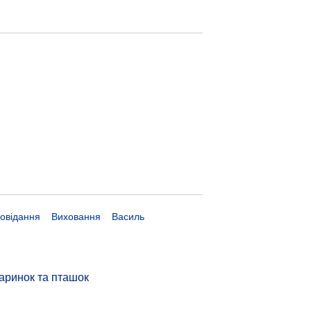
овідання
Виховання
Василь
аринок та пташок