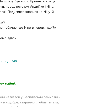
На шляху був ярок. Припекло сонце,
ять перед потоком Андрійко і Ніна.
езі. Подивився хлопчик на Ніну, й
еде?
не побачив, що Ніна в черевичках?»
емо вдвох.
 стор. 149.
му сайті:
ий навчався у Василівській семирічній
чився добре, старанно, любив читати,