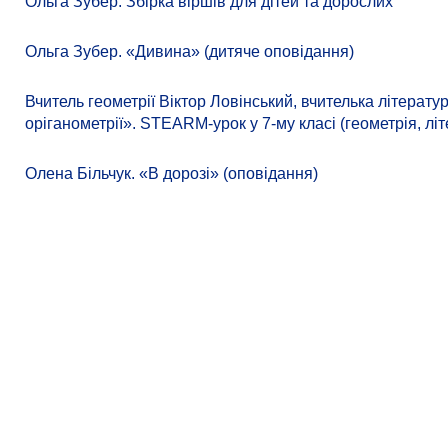
Ольга Зубер. Збірка віршів для дітей та дорослих
Ольга Зубер. «Дивина» (дитяче оповідання)
Вчитель геометрії Віктор Ловінський, вчителька літера
оріганометрії». STEARM-урок у 7-му класі (геометрія, літ
Олена Більчук. «В дорозі» (оповідання)