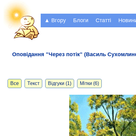
▲ Вгору
Блоги
Статті
Новин
Оповідання "Через потік" (Василь Сухомлин
Все
Текст
Відгуки (1)
Мітки (6)