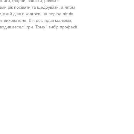
книги, фарби, зошити, разом з
ий рік посівати та щедрувати, а літом
 який діяв в колгоспі на період літніх
м вихователя. Він доглядав малюків,
водив веселі ігри. Тому і вибір професії