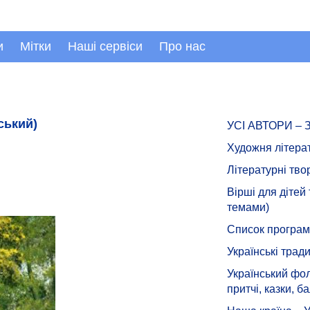
и
Мітки
Наші сервіси
Про нас
ський)
УСІ АВТОРИ –
Художня літера
Літературні тво
Вірші для дітей
темами)
Список програмн
Українські тради
Український фол
притчі, казки, ба