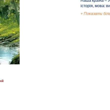
Наша країна – У
історія, мова: в
+ Показати біл
ий