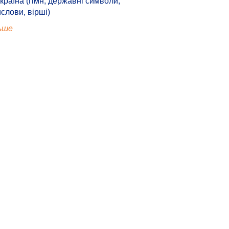
країна (гімн, державні символи,
ислови, вірші)
ьше