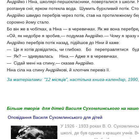
Андрійко і Ніна, школярі-першокласники, поверталися з школи. 
розтанув сніг, ярком потекла вода. Шумить бурхливий потік. Сто
Андрійко швидко перебрів через потік, став на протилежному бер
соромно йому стало.
Бо він же в чобітках, а Ніна — в черевичках. Як же вона перебр
«Ой, як недобре я зробив,— подумав Андрійко.— Чому я зразу 
Андрійко перебрів потік назад, підійшов до Ніни й каже:
— Це я хотів довідатись, чи глибоко. Бо переправлятися буд
— Як? — здивувалась Ніна.— Адже я в черевичках.
— Сідай мені на спину,— сказав Андрійко.
Ніна сіла на спину Андрійкові, й хлопчик перевіз її.
За матеріалами: "12 місяців", настільна книга-календар, 1990,
Більше творів для дітей Василя Сухомлинського на нашо
Оповідання Василя Сухомлинського для дітей
У 1926 - 1933 роках В. О. Сухомлинськ
школі, де був одним з кращих учнів. В