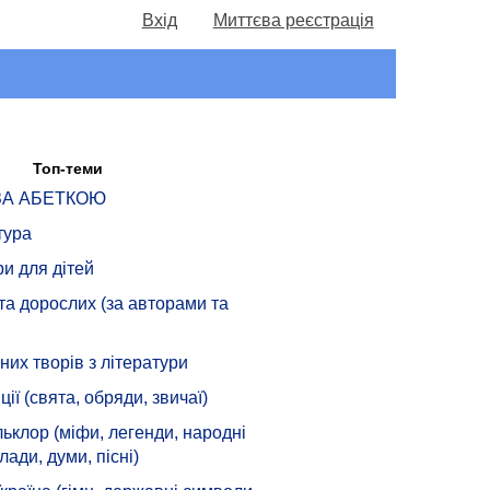
Вхід
Миттєва реєстрація
Топ-теми
 ЗА АБЕТКОЮ
тура
ри для дітей
 та дорослих (за авторами та
их творів з літератури
ції (свята, обряди, звичаї)
ьклор (міфи, легенди, народні
лади, думи, пісні)