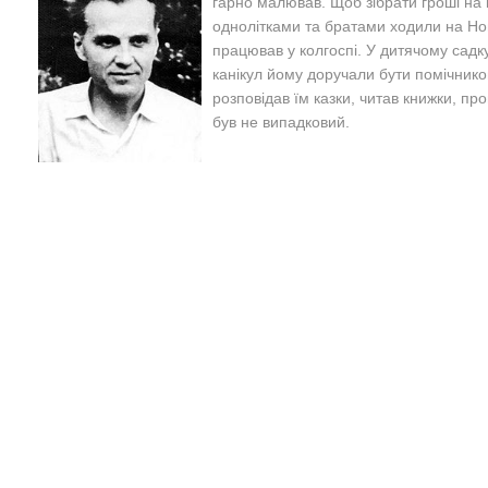
гарно малював. Щоб зібрати гроші на 
однолітками та братами ходили на Нов
працював у колгоспі. У дитячому садку,
канікул йому доручали бути помічнико
розповідав їм казки, читав книжки, про
був не випадковий.