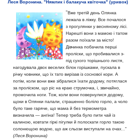
Леся Воронина. "Нямлик і балакуча квіточка" (уривок)
"
Вже третій день Олянка
лежала в ліжку. Все почалося
з прогулянки у весняному лісі.
Нарешті вони з мамою і татом
разом поїхали за місто!
Дівчинка побачила перші
проліски, що пробивалися з-
під сухого торішнього листя,
нагодувала двох веселих білок горішками, пускала в
річку човники, що їх тато вирізав із соснової кори.
А
потім, коли вони вже зібралися їхати додому, потяглася
за проліском, що ріс на краю струмочка, і, звичайно,
промочила ноги. Тож, коли вони повернулися додому,
щоки в Олянки палали, страшенно боліло горло, а чоло
було таке гаряче, що мама й без термометра
визначила — ангіна!
Тепер треба було пити чай із
калиною, ковтати гіркі пігулки й полоскати горло такою
солонющою водою, що аж сльози виступали на очах..."
(Леся Воронина)