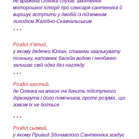
де вражена Олянка слухає закінчення
моторошної історії про слюсаря-сантехніка й
вирішує вступити у двобій із підземним
лиходієм Жалібно-Скавчальським
* * *
Розділ п’ятий,
у якому дядечко Юліан, співаючи хвалькувату
пісеньку, наповнює басейн водою і необачно
залишає свій одяг без нагляду
* * *
Розділ шостий,
де Олянка на власні очі бачить підступного
діркокрута і його помічників, проте розуміє, що
зовсім їх не боїться
* * *
Розділ сьомий,
у якому Привид Здичавілого Сантехніка згадує