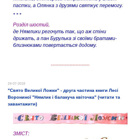
пастки, а Олянка з друзями святкує перемогу.
* * *
Розділ шостий,
де Нямлики регочуть так, що аж стіни
дрижать, а пан Бурулька зі своїми братами-
близнюками повертається додому.
-------------------------
24-07-2018
"Свято Великої Ложки" - друга частина книги Лесі
Ворониної "Нямлик і балакуча квіточка" (читати та
завантажити)
ЗМІСТ
: