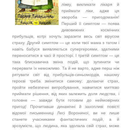
ліжку, викликати лікаря й
приймати ліки, адже ця
хвороба — пригодоманія!
Перший її симптом — поява
дивовижних космічних
прибульців, котрі хочуть заразити весь світ вірусом
страху. Другий симптом — це коли твої мама з татом і
навіть бабуся виявляються супергероями, здатними
переноситися в часі й просторі. І третій симптом — це
така блискавична зміна подій, що зупинити чи
перервати їх неможливо. Та й не варто, адже перш ніж
рятувати світ від прибульців-синьомордів, нашому
героєві треба змінитися самому: долаючи страх,
пройти небезпечні випробування, навчитися миттєво
приймати рішення, від яких залежить доля людства, і
головне — завжди бути готовим до неймовірних
пригод! Прочитавши динамічні й захопливі повісті
відомої письменниці Лесі Ворониної, ви не лише
станете учасниками фантастичних подій, а й
зрозумієте, що людина, яка здолала свій страх, може