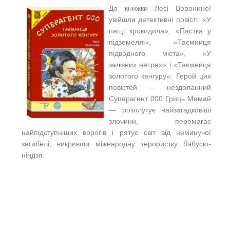
До книжки Лесі Ворониної
увійшли детективні повісті: «У
пащі крокодила», «Пастка у
підземеллі», «Таємниця
підводного міста», «У
залізних нетрях» і «Таємниця
золотого кенгуру». Герой цих
повістей — нездоланний
Суперагент 000 Гриць Мамай
— розплутує найзагадковіші
злочини, перемагає
найпідступніших ворогів і рятує світ від неминучої
загибелі, викривши міжнародну терористку бабусю-
ніндзя.