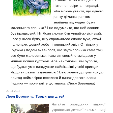
розповість. Бо все одно їй
ніхто не повірить. І справді,
хіба можна уявити, що одного
ранку дівчинка раптом
знайшла під кущем бузку
маленького слоника? І не подумайте, що цей слоник
був іграшковий. Ні! Ясин слоник був живий-живісінький.
І все у нього було, як у справжнього слона: вуха, схожі
на лопухи, довгий хобот і тоненький хвіст. От тільки у
Ґудзика (згодом виявилося, що звуть слоника саме так)
все було малесеньке, і сам він спокійно вміщався у
кишені Ясиної курточки. Але найголовнішим було те,
що Ґудзик умів вигадувати найцікавіші у світі пригоди.
Якщо ви разом із дівчинкою Ясею хочете долучитися до
пригод неймовірно веселого й винахідливого слона
Ґудзика — прочитайте цю книжку.
(Леся Воронина)
20-11-2016
Леся Воронина. Твори для дітей
Читайте оповідання відомої
української дитячої письменниці