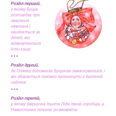
Розділ перший,
у якому Буцик
розповідає про
змагання
нямликів і
хвилюється за
дітей, які
відмовляються
їсти кашу
* * *
Розділ другий,
де Олянка допомагає Буцикові замаскуватися, і
він збирається таємно проникнути у дитячий
садочок
* * *
Розділ третій,
у якому двірничка тьотя Ліда лякає горобців, а
Намистинка починає розмовляти