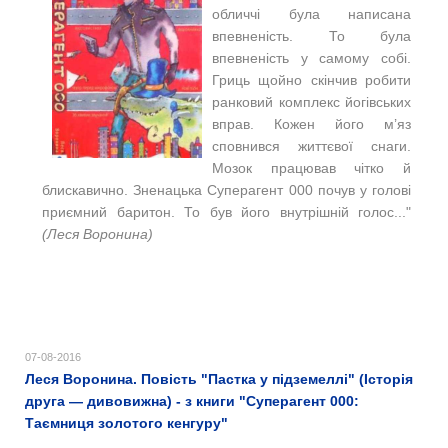
обличчі була написана
впевненість. То була
впевненість у самому собі.
Гриць щойно скінчив робити
ранковий комплекс йогівських
вправ. Кожен його м’яз
сповнився життєвої снаги.
Мозок працював чітко й
блискавично. Зненацька Суперагент 000 почув у голові
приємний баритон. То був його внутрішній голос..."
(Леся Воронина)
07-08-2016
Леся Воронина. Повість "Пастка у підземеллі" (Історія
друга — дивовижна) - з книги "Суперагент 000:
Таємниця золотого кенгуру"