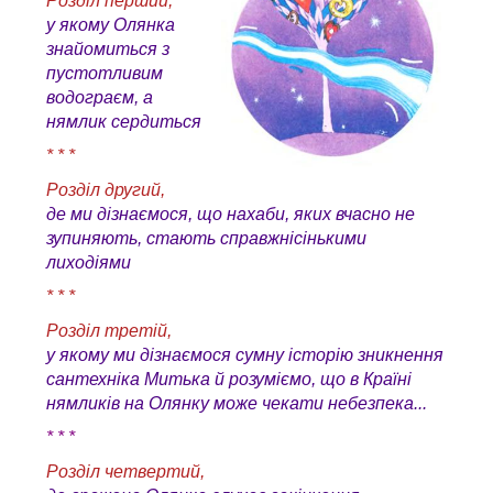
Розділ перший,
у якому Олянка
знайомиться з
пустотливим
водограєм, а
нямлик сердиться
* * *
Розділ другий,
де ми дізнаємося, що нахаби, яких вчасно не
зупиняють, стають справжнісінькими
лиходіями
* * *
Розділ третій,
у якому ми дізнаємося сумну історію зникнення
сантехніка Митька й розуміємо, що в Країні
нямликів на Олянку може чекати небезпека...
* * *
Розділ четвертий,