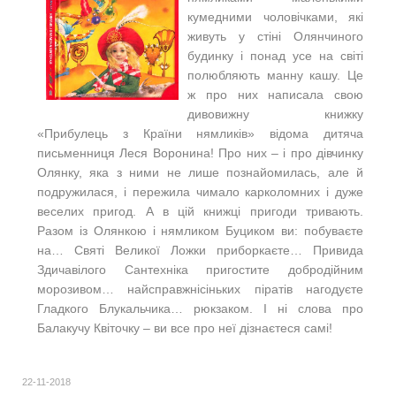
кумедними чоловічками, які
живуть у стіні Олянчиного
будинку і понад усе на світі
полюбляють манну кашу. Це
ж про них написала свою
дивовижну книжку
«Прибулець з Країни нямликів» відома дитяча
письменниця Леся Воронина! Про них – і про дівчинку
Олянку, яка з ними не лише познайомилась, але й
подружилася, і пережила чимало карколомних і дуже
веселих пригод. А в цій книжці пригоди тривають.
Разом із Олянкою і нямликом Буциком ви: побуваєте
на… Святі Великої Ложки приборкаєте… Привида
Здичавілого Сантехніка пригостите добродійним
морозивом… найсправжнісіньких піратів нагодуєте
Гладкого Блукальчика… рюкзаком. І ні слова про
Балакучу Квіточку – ви все про неї дізнаєтеся самі!
22-11-2018