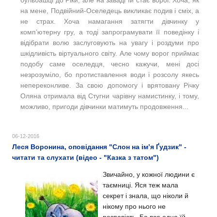
бульбашці до Ріки, але на заваді їй стає ворог. Хоча, як
на мене, Подвійний-Оселедець викликає подив і сміх, а
не страх. Хоча намагання затягти дівчинку у
комп’ютерну гру, а тоді запрограмувати її поведінку і
відібрати волю заслуговують на увагу і роздуми про
шкідливість віртуального світу. Але чому ворог приймає
подобу саме оселедця, чесно кажучи, мені досі
незрозуміло, бо протиставлення води і розсолу якесь
непереконливе. За свою допомогу і врятовану Річку
Оляна отримала від Стугни чарівну намистинку, і тому,
можливо, пригоди дівчинки матимуть продовження...
06-12-2016
Леся Воронина, оповідання "Слон на ім’я Ґудзик" -
читати та слухати (відео - "Казка з татом")
Звичайно, у кожної людини є
таємниці. Яся теж мала
секрет і знала, що ніколи й
нікому про нього не