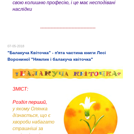
свою колишню професію, і це має несподівані
наслідки
-------------------------------------
07-05-2018
"Балакуча Квіточка" - п'ята частина книги Лесі
Ворониної "Нямлик і балакуча квіточка"
ЗМІСТ:
Розділ перший,
у якому Олянка
дізнається, що є
хвороби набагато
страшніші за