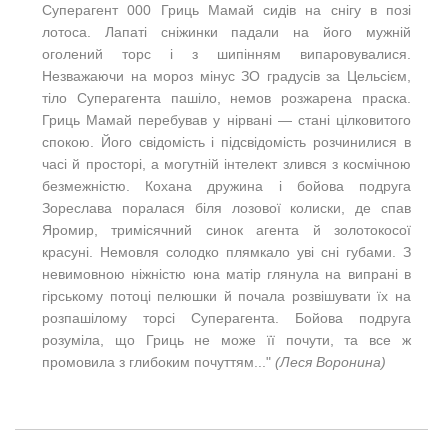
Суперагент 000 Гриць Мамай сидів на снігу в позі
лотоса. Лапаті сніжинки падали на його мужній
оголений торс і з шипінням випаровувалися.
Незважаючи на мороз мінус ЗО градусів за Цельсієм,
тіло Суперагента пашіло, немов розжарена праска.
Гриць Мамай перебував у нірвані — стані цілковитого
спокою. Його свідомість і підсвідомість розчинилися в
часі й просторі, а могутній інтелект злився з космічною
безмежністю. Кохана дружина і бойова подруга
Зореслава поралася біля лозової колиски, де спав
Яромир, тримісячний синок агента й золотокосої
красуні. Немовля солодко плямкало уві сні губами. З
невимовною ніжністю юна матір глянула на випрані в
гірському потоці пелюшки й почала розвішувати їх на
розпашілому торсі Суперагента. Бойова подруга
розуміла, що Гриць не може її почути, та все ж
промовила з глибоким почуттям..."
(Леся Воронина)