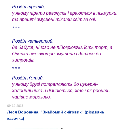
Розділ третій,
у якому пірати регочуть і граються в піжмурки,
та врешті змушені тікати світ за очі.
* * *
Розділ четвертий,
де бабуся, нічого не підозрюючи, їсть торт, а
Олянка вже вкотре змушена вдатися до
хитрощів.
* * *
Розділ п’ятий,
у якому друзі потрапляють до цукерні-
холодильника й дізнаються, хто і як робить
чарівне морозиво.
09-12-2017
Леся Воронина. "Знайомий сніговик" (різдвяна
казочка)