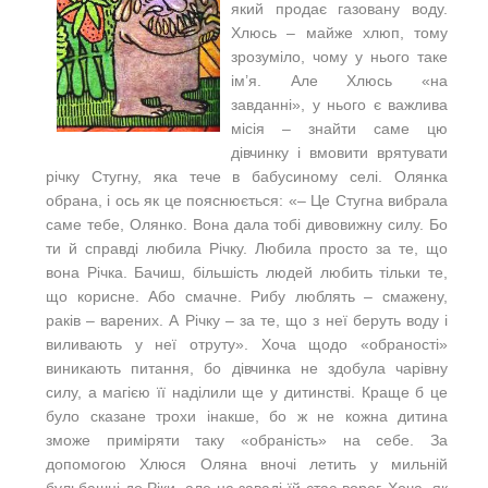
який продає газовану воду.
Хлюсь – майже хлюп, тому
зрозуміло, чому у нього таке
ім’я. Але Хлюсь «на
завданні», у нього є важлива
місія – знайти саме цю
дівчинку і вмовити врятувати
річку Стугну, яка тече в бабусиному селі. Олянка
обрана, і ось як це пояснюється: «– Це Стугна вибрала
саме тебе, Олянко. Вона дала тобі дивовижну силу. Бо
ти й справді любила Річку. Любила просто за те, що
вона Річка. Бачиш, більшість людей любить тільки те,
що корисне. Або смачне. Рибу люблять – смажену,
раків – варених. А Річку – за те, що з неї беруть воду і
виливають у неї отруту». Хоча щодо «обраності»
виникають питання, бо дівчинка не здобула чарівну
силу, а магією її наділили ще у дитинстві. Краще б це
було сказане трохи інакше, бо ж не кожна дитина
зможе приміряти таку «обраність» на себе. За
допомогою Хлюся Оляна вночі летить у мильній