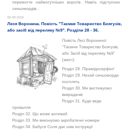
перемогти наймогутніших ворогів. Навіть підступних
синьомордів...
06-09-2016
Леся Воронина. Повість "Таємне Товариство Боягузів,
або засіб від переляку №9". Розділи 28 - 36.
Повість Лесі Ворониної
"Таємне Товариство Боягузів,
або Засіб від переляку №9"
(зміст):
Розділ 28. Пірамідосерфінґ
Розділ 29. Нехай синьоморди
посплять
Розділ 30. Ми вистежуємо
викрадачів
Розділ 31. Куди веде
провалля
Розділ 32. Що може антижаб
Розділ 33. Ми виконуємо акробатичні номери
Розділ 34. Бабуся Соля дає нам інструкції