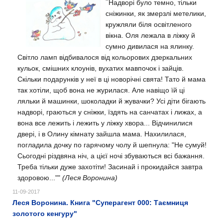
"
Надворі було темно, тільки
сніжинки, як змерзлі метелики,
кружляли біля
освітленого
вікна. Оля лежала в ліжку й
сумно дивилася на ялинку.
Світло ламп відбивалося від кольорових дзеркальних
кульок, смішних клоунів, вухатих мавпочок і зайців.
Скільки подарунків у неї в ці новорічні свята! Тато й мама
так хотіли, щоб вона не журилася. Але навіщо їй ці
ляльки й машинки, шоколадки й жувачки? Усі діти бігають
надворі, граються у сніжки, їздять на санчатах і лижах, а
вона все лежить і лежить у ліжку хвора...
Відчинилися
двері, і в Олину кімнату зайшла мама. Нахилилася,
погладила дочку по гарячому чолу й шепнула: "
Не сумуй!
Сьогодні різдвяна ніч, а цієї ночі збуваються всі бажання.
Треба тільки дуже захотіти! Засинай і прокидайся завтра
здоровою...""
(Леся Воронина)
11-09-2017
Леся Воронина. Книга "Суперагент 000: Таємниця
золотого кенгуру"