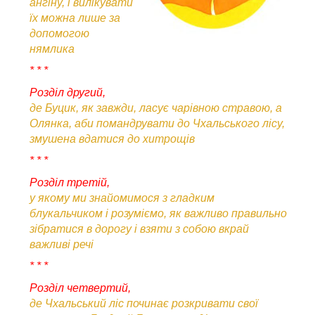
ангіну, і вилікувати
їх можна лише за
допомогою
нямлика
* * *
Розділ другий,
де Буцик, як завжди, ласує чарівною стравою, а
Олянка, аби помандрувати до Чхальського лісу,
змушена вдатися до хитрощів
* * *
Розділ третій,
у якому ми знайомимося з гладким
блукальчиком і розуміємо, як важливо правильно
зібратися в дорогу і взяти з собою вкрай
важливі речі
* * *
Розділ четвертий,
де Чхальський ліс починає розкривати свої