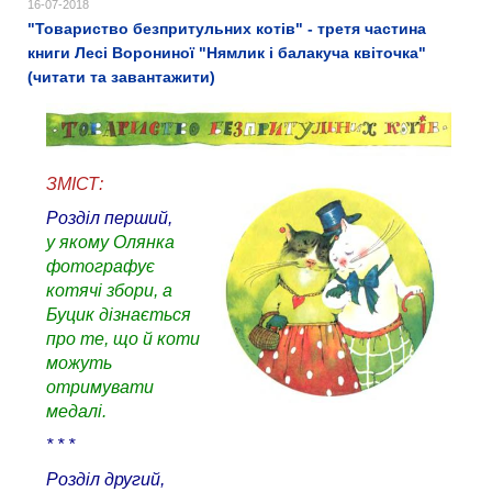
16-07-2018
"Товариство безпритульних котів" - третя частина
книги Лесі Ворониної "Нямлик і балакуча квіточка"
(читати та завантажити)
ЗМІСТ:
Розділ перший,
у якому Олянка
фотографує
котячі збори, а
Буцик дізнається
про те, що й коти
можуть
отримувати
медалі.
* * *
Розділ другий,