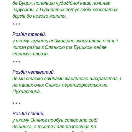
де Буцик, попоївши чудодійної каші, починає
чарувати, а Пухнастих готує своїх хвостатих
друзів до нового життя.
* * *
Розділ третій,
у якому звучить неймовірно зворушлива пісня, і
читач разом з Олянкою та Буциком ледве
стримує сльози.
* * *
Розділ четвертий,
де ми стаємо свідками жахливого шахрайства, і
на наших очах Сніжок перетворюється на
Пухнастика.
* * *
Розділ п'ятий,
у якому Олянка пробує створити собі
двійника, а тьотя Галя розповідає по