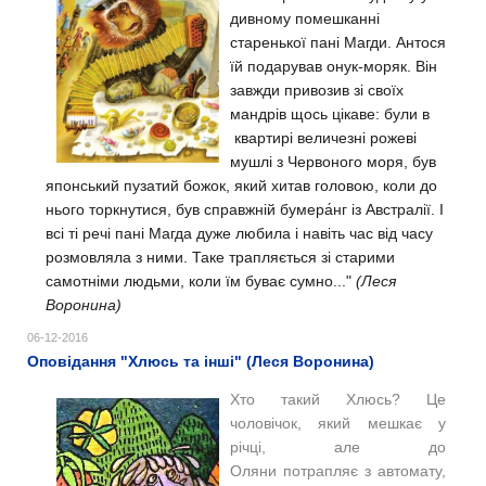
дивному помешканні
старенької пані Магди. Антося
їй подарував онук-моряк. Він
завжди привозив зі своїх
мандрів щось цікаве: були в
квартирі величезні рожеві
мушлі з Червоного моря, був
японський пузатий божок, який хитав головою, коли до
нього торкнутися, був справжній бумера́нг
із Австралії. І
всі ті речі пані Магда дуже любила і навіть час від часу
розмовляла з ними.
Таке трапляється зі старими
самотніми людьми, коли їм буває сумно..."
(Леся
Воронина)
06-12-2016
Оповідання "Хлюсь та інші" (Леся Воронина)
Хто такий Хлюсь? Це
чоловічок, який мешкає у
річці, але до
Оляни потрапляє з автомату,