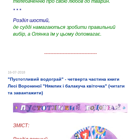
телебаченню про свою любов до тварин.
* * *
Розділ шостий,
де судді намагаються зробити правильний
вибір, а Олянка їм у цьому допомагає.
----------------------------------
16-07-2018
"Пустотливий водограй" - четверта частина книги
Лесі Ворониної "Нямлик і балакуча квіточка" (читати
та завантажити)
ЗМІСТ: