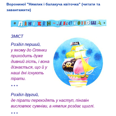
Ворониної "Нямлик і балакуча квіточка" (читати та
завантажити)
ЗМІСТ
Розділ перший,
у якому до Олянки
приходить дуже
дивний гість, і вона
дізнається, що й у
наші дні існують
пірати.
* * *
Розділ другий,
де пірати переходять у наступ, пінгвін
висловлює сумніви, а нямлик роздає щиглі.
* * *