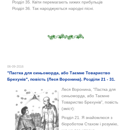
Розділ 35. Квіти перемагають хижих прибульців
Розділ 36. Так народжуються народні пісні.
06-09-2016
"Пастка для синьоморда, або Таємне Товариство
Брехунів", повість (Леся Воронина). Розділи 21 - 31.
Леся Воронина, "Пастка для
синьоморда, або Таємне
Товариство Брехунів", повість
(зміст):
Розділ 21. Я знайомлюся з
біороботом Стахом і розумію,