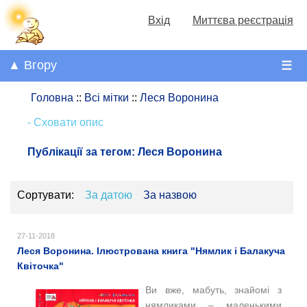
Вхід
Миттєва реєстрація
▲ Вгору
☰
Головна
::
Всі мітки
::
Леся Воронина
- Сховати опис
Публікації за тегом:
Леся Воронина
Сортувати:
За датою
За назвою
27-11-2018
Леся Воронина. Ілюстрована книга "Нямлик і Балакуча
Квіточка"
Ви вже, мабуть, знайомі з
нямликами – маленькими