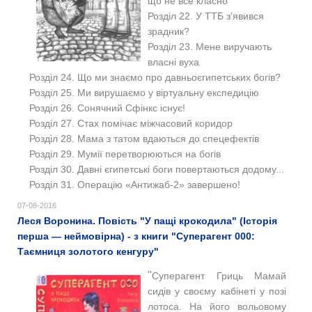
що не все класно
Розділ 22. У ТТБ з’явився
зрадник?
Розділ 23. Мене виручають
власні вуха
Розділ 24. Що ми знаємо про давньоєгипетських богів?
Розділ 25. Ми вирушаємо у віртуальну експедицію
Розділ 26. Сонячний Сфінкс існує!
Розділ 27. Стах помічає міжчасовий коридор
Розділ 28. Мама з татом вдаються до спецефектів
Розділ 29. Мумії перетворюються на богів
Розділ 30. Давні єгипетські боги повертаються додому...
Розділ 31. Операцію «Антижаб-2» завершено!
07-08-2016
Леся Воронина. Повість "У пащі крокодила" (Історія
перша — неймовірна) - з книги "Суперагент 000:
Таємниця золотого кенгуру"
"
Суперагент Гриць Мамай
сидів у своєму кабінеті у позі
лотоса. На його вольовому