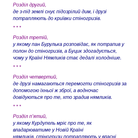
Розділ другий,
де з-під землі снує підозрілий дим, і друзі
потрапляють до криївки стіногризів.
* * *
Розділ третій,
у якому пан Бурулька розповідає, як потрапив у
полон до стіногризів, а Буцик здогадується,
чому у Країні Нямликів стає дедалі холодніше.
* * *
Розділ четвертий,
де друзі намагаються перемогти стіногризів за
допомогою їхньої ж зброї, а водночас
довідуються про те, хто зрадив нямликів.
* * *
Розділ п’ятий,
у якому Курдупель мріє про те, як
владарюватиме у Новій Країні
нямликів, стіногризи потрапляють у власні