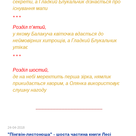
секрети, а Гладкий Блукальчик дізнається про
існування мапи
* * *
Розділ п’ятий,
у якому Балакуча квіточка вдається до
неймовірних хитрощів, а Гладкий Блукальчик
утікає
* * *
Розділ шостий,
де на небі мерехтить перша зірка, нямлик
прикидається хворим, а Олянка використовує
слушну нагоду
--------------------------------------------
24-04-2018
"Пінгвін-листоноша" - шоста частина книги Лесі