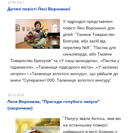
14-06-2017
Дитячі повісті Лесі Ворониної
У підрозділі представлені
повісті Лесі Ворониної для
дітей: "Таємне Товариство
Боягузів, або засіб від
переляку №9", "Пастка для
синьоморда, або Таємне
Товариство Брехунів" та «У пащі крокодила», «Пастка у
підземеллі», «Таємниця підводного міста», «У залізних
нетрях» і «Таємниця золотого кенгуру», що увійшли до
книги "Суперагент 000: Таємниця золотого кенгуру".
18-12-2016
Леся Воронина, "Пригоди голубого папуги"
(скорочено)
"
Папугу звали Антось, жив він
на останньому поверсі
найвищого в місті будинку у