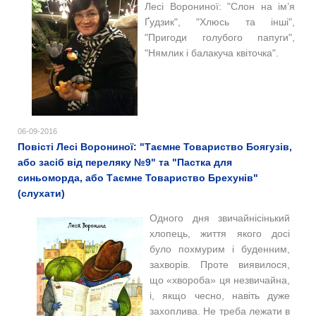
Лесі Ворониної: "Слон на ім’я
Ґудзик", "Хлюсь та інші",
"Пригоди голубого папуги",
"Нямлик і балакуча квіточка".
06-09-2016
Повісті Лесі Ворониної: "Таємне Товариство Боягузів,
або засіб від переляку №9" та "Пастка для
синьоморда, або Таємне Товариство Брехунів"
(слухати)
Одного дня звичайнісінький
хлопець, життя якого досі
було похмурим і буденним,
захворів. Проте виявилося,
що «хвороба» ця незвичайна,
і, якщо чесно, навіть дуже
захоплива. Не треба лежати в