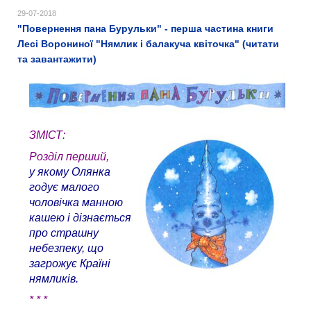
29-07-2018
"Повернення пана Бурульки" - перша частина книги
Лесі Ворониної "Нямлик і балакуча квіточка" (читати
та завантажити)
ЗМІСТ:
Розділ перший,
у якому Олянка
годує малого
чоловічка манною
кашею і дізнається
про страшну
небезпеку, що
загрожує Країні
нямликів.
* * *