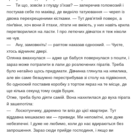
— Ти що, зовсім з глузду з’їхав? — заперечив голомозий і
постукав себе по маківці, де видніло татуювання — череп із
двома перехрещеними кістками. — Тут дев’ятий поверх, а
пінґвіни, хоч вони й птахи, літати не вміють, у них навіть крила
перетворилися на ласти. І про летючих дівчаток я теж ніколи
не чув.
— Ану, замовкніть! — раптом наказав одноокий. — Чуєте,
хтось відчиняє двері.
Олянка вжахнулася — адже це бабуся повернулася з пошти, і
зараз може потрапити в лапи до розлючених піратів. Треба
було негайно щось придумати. Дівчинка глянула на нямлика,
але він саме безшумно перестрибував зі столу на підвіконня,
бо одноокий поставив коробку з тортом якраз на те місце, де
ще кілька секунд тому сидів Буцик.
Отже, треба було діяти самій. Вона нахилилася до вуха пірата
й зашепотіла:
— Лоскотунчику, даремно ти вліз до цієї квартири. Тут
віддавна мешкаємо ми — привиди. Ми непомітні, але дуже
небезпечні. І дуже не любимо, коли до нас вдираються без
запрошення. Зараз сюди прийде господиня, і якщо ви