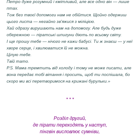
Петро дуже розумний і кмітливий, але все одно він — лише
птах.
Тож без твоєї допомоги нам не обійтися. Щойно одержиш
цього листа — негайно зв'яжися з міліцією.
Хай одразу вирушають нам на допомогу. Але будь дуже
обережною — піратські шпигуни діють по всьому світу.
І ще прошу тебе — нічого не кажи бабусі. Ти ж знаєш — у неї
хворе серце, і хвилюватися їй не можна.
Цілую тебе.
Твій тато.
P.S. Мама тремтить від холоду і тому не може писати, але
вона передає тобі вітання і просить, щоб ти поспішала, бо
скоро ми всі перетворимося на крижані бурульки.»
* * *
Розділ другий,
де пірати переходять у наступ,
пінгвін висловлює сумніви,