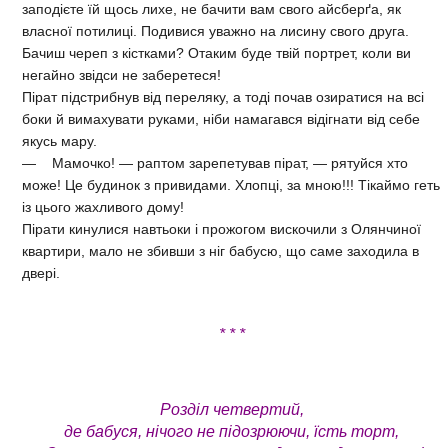
заподієте їй щось лихе, не бачити вам свого айсберґа, як
власної потилиці. Подивися уважно на лисину свого друга.
Бачиш череп з кістками? Отаким буде твій портрет, коли ви
негайно звідси не заберетеся!
Пірат підстрибнув від переляку, а тоді почав озиратися на всі
боки й вимахувати руками, ніби намагався відігнати від себе
якусь мару.
— Мамочко! — раптом зарепетував пірат, — рятуйся хто
може! Це будинок з привидами. Хлопці, за мною!!! Тікаймо геть
із цього жахливого дому!
Пірати кинулися навтьоки і прожогом вискочили з Олянчиної
квартири, мало не збивши з ніг бабусю, що саме заходила в
двері.
* * *
Розділ четвертий,
де бабуся, нічого не підозрюючи, їсть торт,