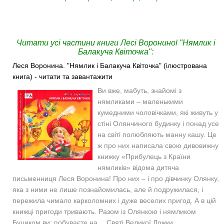
Читати усі частини книги Лесі Ворониної "Нямлик і
Балакуча Квіточка":
Леся Воронина. "Нямлик і Балакуча Квіточка" (ілюстрована
книга) - читати та завантажити
Ви вже, мабуть, знайомі з
нямликами – маленькими
кумедними чоловічками, які живуть у
стіні Олянчиного будинку і понад усе
на світі полюбляють манну кашу. Це
ж про них написала свою дивовижну
книжку «Прибулець з Країни
нямликів» відома дитяча
письменниця Леся Воронина! Про них – і про дівчинку Олянку,
яка з ними не лише познайомилась, але й подружилася, і
пережила чимало карколомних і дуже веселих пригод. А в цій
книжці пригоди тривають. Разом із Олянкою і нямликом
Буциком ви: побуваєте на… Святі Великої Ложки