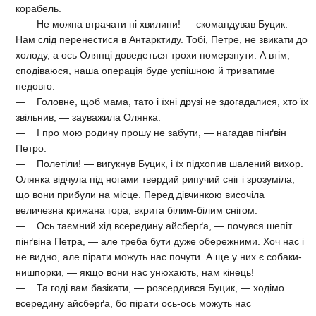
корабель.
— Не можна втрачати ні хвилини! — скомандував Буцик. —
Нам слід перенестися в Антарктиду. Тобі, Петре, не звикати до
холоду, а ось Олянці доведеться трохи померзнути. А втім,
сподіваюся, наша операція буде успішною й триватиме
недовго.
— Головне, щоб мама, тато і їхні друзі не здогадалися, хто їх
звільнив, — зауважила Олянка.
— І про мою родину прошу не забути, — нагадав пінґвін
Петро.
— Полетіли! — вигукнув Буцик, і їх підхопив шалений вихор.
Олянка відчула під ногами твердий рипучий сніг і зрозуміла,
що вони прибули на місце. Перед дівчинкою височіла
величезна крижана гора, вкрита білим-білим снігом.
— Ось таємний хід всередину айсберґа, — почувся шепіт
пінґвіна Петра, — але треба бути дуже обережними. Хоч нас і
не видно, але пірати можуть нас почути. А ще у них є собаки-
нишпорки, — якщо вони нас унюхають, нам кінець!
— Та годі вам базікати, — розсердився Буцик, — ходімо
всередину айсберґа, бо пірати ось-ось можуть нас