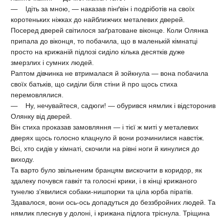
— Ідіть за мною, — наказав пінґвін і подріботів на своїх
коротеньких ніжках до найближчих металевих дверей.
Посеред дверей світилося заґратоване віконце. Коли Олянка
припала до віконця, то побачила, що в маленькій кімнатці
просто на крижаній підлозі сиділо кілька десятків дуже
змерзлих і сумних людей.
Раптом дівчинка не втрималася й зойкнула — вона побачила
своїх батьків, що сиділи біля стіни й про щось стиха
перемовлялися.
— Ну, нечувайтеся, садюги! — обурився нямлик і відсторонив
Олянку від дверей.
Він стиха проказав замовляння — і тієї ж миті у металевих
дверях щось голосно клацнуло й вони розчинилися навстіж.
Всі, хто сидів у кімнаті, скочили на рівні ноги й кинулися до
виходу.
Та варто було звільненим бранцям вискочити в коридор, як
здалеку почувся гавкіт та голосні крики, і в кінці крижаного
тунелю з’явилися собаки-нишпорки та ціла юрба піратів.
Здавалося, вони ось-ось допадуться до беззбройних людей. Та
нямлик плеснув у долоні, і крижана підлога тріснула. Тріщина