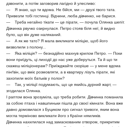
дзвонити, а потім заговорив лагідно й улесливо:
— Я знаю, що ти вдома. Не бійся, ми — друзі твого тата.
Привезли тобі гостинці. Відчини, люба дівчинко, не барися.
— Треба негайно тікати — це пірати, — почула Олянка шепіт.
Дівчинка рвучко озирнулася. Петро стояв біля неї, й видно
було, що він дуже наляканий.
— А як же тато? Я мала викликати міліцію, щоб його
визволили з полону...
— Яка міліція? — безнадійно махнув крилом Петро. — Поки
вони приїдуть, ці лиходії до нас уже доберуться. Та й що ти
скажеш міліціонерам? Приїжджайте скоріше — у мене вдома
пінґвін, що вміє розмовляти, а в квартиру лізуть пірати, які
захопили моїх батьків у полон?
— Так, у міліції подумають, що це якийсь дурний жарт, —
згодилася Олянка.
І раптом вона зрозуміла, що треба робити. Дівчинка поманила
за собою птаха і навшпиньки пішла до своєї кімнати. Вона вже
давно домовилася з Буциком про сигнал тривоги, яким вона
могла терміново викликати його з Країни нямликів.
Дівчинка нахилилася над замаскованим отвором, прикритим