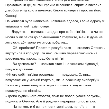
Промовивши це, пінґвін ґречно вклонився, спритно вихопив
дзьобом з-під крила великого білого конверта і простяг його
Олянці.
На конверті була написана Олянчина адреса, і вона одразу ж
упізнала чіткий татів почерк.
— Даруйте, — ввічливо нагадав про себе пінґвін, — а чи не
могли б ми зайти до помешкання? Розумієте, мені б дуже не
хотілося, аби мене тут хтось побачив...
— Ой, пробачте! Просто я розгубилася, — сказала Олянка й
відступила в коридор. За нею, смішно перевалюючись на
коротеньких ніжках, подріботів пінґвін.
— Ви дозволите? — запитав птах і, не чекаючи відповіді,
кинувся до ванни.
«Нічого собі пінґвіни розвелися! — подумала Олянка, —
почуваються у міській квартирі, як на власному айсберґу!»
За мить у ванні зашуміла вода і почулося задоволене
повискування пінґвіна.
«Треба кудись його сховати, поки не повернулася бабуся», —
подумала Олянка. Але її роздуми перервав голос птаха:
— Чи не могли б ви принести мені щось попоїсти — я