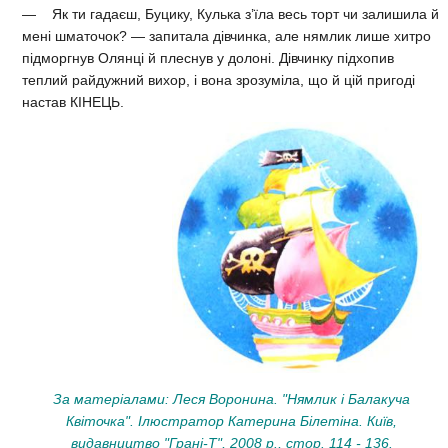
— Як ти гадаєш, Буцику, Кулька з’їла весь торт чи залишила й
мені шматочок? — запитала дівчинка, але нямлик лише хитро
підморгнув Олянці й плеснув у долоні. Дівчинку підхопив
теплий райдужний вихор, і вона зрозуміла, що й цій пригоді
настав КІНЕЦЬ.
За матеріалами: Леся Воронина. "Нямлик і Балакуча
Квіточка". Ілюстратор Катерина Білетіна. Київ,
видавництво "Грані-Т", 2008 р., стор. 114 - 136.