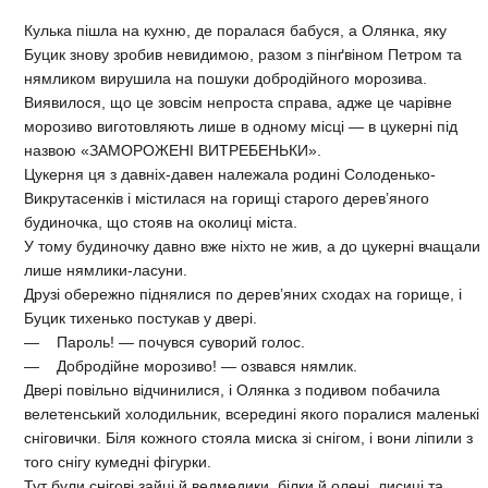
Кулька пішла на кухню, де поралася бабуся, а Олянка, яку
Буцик знову зробив невидимою, разом з пінґвіном Петром та
нямликом вирушила на пошуки добродійного морозива.
Виявилося, що це зовсім непроста справа, адже це чарівне
морозиво виготовляють лише в одному місці — в цукерні під
назвою «ЗАМОРОЖЕНІ ВИТРЕБЕНЬКИ».
Цукерня ця з давніх-давен належала родині Солоденько-
Викрутасенків і містилася на горищі старого дерев’яного
будиночка, що стояв на околиці міста.
У тому будиночку давно вже ніхто не жив, а до цукерні вчащали
лише нямлики-ласуни.
Друзі обережно піднялися по дерев’яних сходах на горище, і
Буцик тихенько постукав у двері.
— Пароль! — почувся суворий голос.
— Добродійне морозиво! — озвався нямлик.
Двері повільно відчинилися, і Олянка з подивом побачила
велетенський холодильник, всередині якого поралися маленькі
сніговички. Біля кожного стояла миска зі снігом, і вони ліпили з
того снігу кумедні фігурки.
Тут були снігові зайці й ведмедики, білки й олені, лисиці та