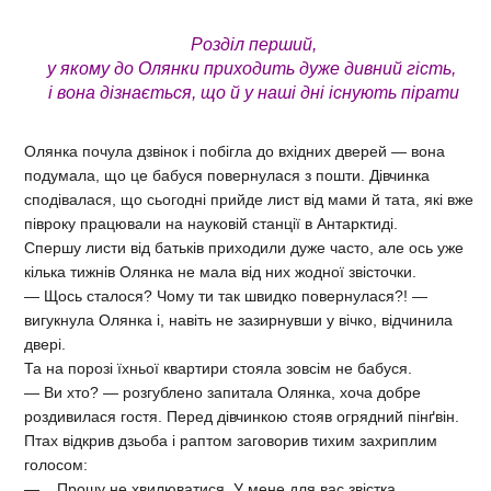
Розділ перший,
у якому до Олянки приходить дуже дивний гість,
і вона дізнається, що й у наші дні існують пірати
Олянка почула дзвінок і побігла до вхідних дверей — вона
подумала, що це бабуся повернулася з пошти. Дівчинка
сподівалася, що сьогодні прийде лист від мами й тата, які вже
півроку працювали на науковій станції в Антарктиді.
Спершу листи від батьків приходили дуже часто, але ось уже
кілька тижнів Олянка не мала від них жодної звісточки.
— Щось сталося? Чому ти так швидко повернулася?! —
вигукнула Олянка і, навіть не зазирнувши у вічко, відчинила
двері.
Та на порозі їхньої квартири стояла зовсім не бабуся.
— Ви хто? — розгублено запитала Олянка, хоча добре
роздивилася гостя. Перед дівчинкою стояв огрядний пінґвін.
Птах відкрив дзьоба і раптом заговорив тихим захриплим
голосом:
— Прошу не хвилюватися. У мене для вас звістка.