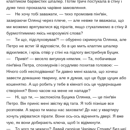
клаптиком барвистих шпалер. Потім тричі постукала в стіну і
дуже тихо проказала чарівне замовляння.
— Не хочу тобі заважати, — тихо промовив пінґвін,
зазираючи Олянці через плече, — але невже ти вважаєш, що
ми можемо врятуватися від піратів, якщо стукатимемо в стіну й
бурмотітимемо якісь незрозумілі слова?
— Ти що, підслуховував?! — обурено скрикнула Олянка, але
Петро не встиг їй відповісти, бо в цю мить клаптик шпалер
відхилився, і крізь отвір у стіні на підлогу вистрибнув Буцик.
— Привіт! — весело вигукнув нямлик. — Та, побачивши
пінґвіна Петра, спохмурнів і осудливо похитав головою: —
Нічого собі несподіванка! Ти давно мені казала, що хочеш
завести домашню тварину, але я думав, що це буде цуцик або
кошенятко. А що робить у тебе в кімнаті ось це чудернацьке
створіння? Воно часом на мене не нападе?
— Ні, що ти, — заспокоїла Буцика Олянка, — це пінґвін
Петро. Він приніс мені звістку від тата. Я тобі пізніше все
розповім. А зараз ти маєш нас заховати! До нас у квартиру
хочуть увірватися пірати. Вони ось-ось відчинять двері. Я вже
чую, як вони добирають ключа, щоб їх відімкнути.
— То чого ти чекаєш? Давай скоріше Чарівну Страву! Без неї