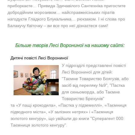
приборкаєте… Привида Здичавілого Сантехніка пригостите
добродійним морозивом… найсправжнісіньких піратів
нагодуєте Гладкого Блукальчика… рюкзаком. І ні слова про
Балакучу Квіточку – ви все про неї дізнаєтеся самі!
Більше творів Лесі Ворониної на нашому сайті:
Дитячі повісті Лесі Ворониної
У підрозділі представлені повісті
Лесі Ворониної для дітей:
"Таємне Товариство Боягузів, або
засіб від переляку №9", "Пастка
для синьоморда, або Таємне
Товариство Брехунів"
та «У пащі крокодила», «Пастка у підземеллі», «Таємниця
підводного міста», «У залізних нетрях» і «Таємниця
золотого кенгуру», що увійшли до книги "Суперагент 000:
Таємниця золотого кенгуру".