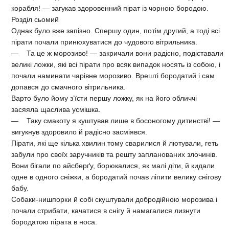
корабля! — загукав здоровенний пірат із чорною бородою.
Розділ сьомий
Однак було вже запізно. Спершу один, потім другий, а тоді всі
пірати почали принюхуватися до чудового вітрильника.
— Та це ж морозиво! — закричали вони радісно, подіставали
великі ложки, які всі пірати про всяк випадок носять із собою, і
почали наминати чарівне морозиво. Врешті бородатий і сам
допався до смачного вітрильника.
Варто було йому з’їсти першу ложку, як на його обличчі
засяяла щаслива усмішка.
— Таку смакоту я куштував лише в босоногому дитинстві! —
вигукнув здоровило й радісно засміявся.
Пірати, які ще кілька хвилин тому сварилися й лютували, геть
забули про своїх заручників та решту запланованих злочинів.
Вони бігали по айсберґу, борюкалися, як малі діти, й кидали
одне в одного сніжки, а бородатий почав ліпити велику снігову
бабу.
Собаки-нишпорки й собі скуштували добродійною морозива і
почали стрибати, качатися в снігу й намагалися лизнути
бородатою пірата в носа.