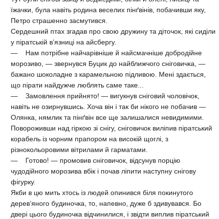
їжачки, була навіть родина веселих пінґвінів, побачивши яку,
Петро страшенно засмутився.
Сердешний птах згадав про свою дружину та діточок, які сиділи
у піратській в’язниці на айсбергу.
— Нам потрібне найчарівніше й найсмачніше добродійне
морозиво, — звернувся Буцик до найближчого сніговичка, —
бажано шоколадне з карамельною підливою. Мені здається,
що пірати найдужче люблять саме таке...
— Замовлення прийнято! — вигукнув сніговий чоловічок,
навіть не озирнувшись. Хоча він і так би нікого не побачив —
Олянка, нямлик та пінґвін все ще залишалися невидимими.
Повороживши над гіркою зі снігу, сніговичок виліпив піратський
корабель із чорним прапором на високій щоглі, з
різнокольоровими вітрилами й гарматами.
— Готово! — промовив сніговичок, відсунув порцію
чудодійного морозива вбік і почав ліпити наступну снігову
фігурку.
Якби в цю мить хтось із людей опинився біля покинутого
дерев’яного будиночка, то, напевно, дуже б здивувався. Бо
двері цього будиночка відчинилися, і звідти виплив піратський