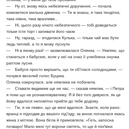
— Ну от, знову якісь небезпечні доручення, — почала
комизитися мильна дівчинка. — Ти ж знаєш, я така тендітна,
така ніжна, така вразлива...
— Ні, цього разу нічого небезпечного — тобі доведеться
тільки їсти торт і запивати його чаєм.
— Ну, гаразд, — згодилася Кулька, — тільки чай має бути
ледь теплий, а то я можу луснути.
— Ні в якому разі! — захвилювалася Олянка. — Уявляю, що
станеться з бабусею, коли у неї на очах її улюблена онучка
раптом лусне.
— Бабуся просто вирішить, що ти об’їлася солодощами, —
почувся веселий голос Буцика.
Олянка озирнулася, але нямлика не побачила.
— Ставати видимим ще не час, — сказав нямлик, — і Петра
я поки що не розчакловуватиму. Я й без того дивуюся, як це
йому вдалося непомітно прийти до тебе додому.
— Гм, я не певен, що це мені вдалося. Знаєте, коли рано-
вранці я підходив до вашого під’їзду, за мною погналася якась
жінка з мітлою. Вона бігла й примовляла: «Геть, капосна
почваро! Мало мені тут ворони смітять, то ще й пінґвіни