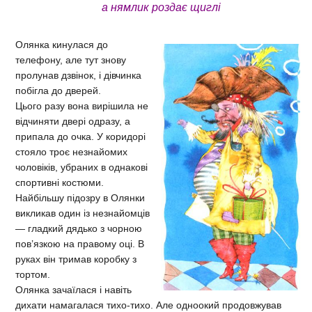
а нямлик роздає щиглі
Олянка кинулася до
телефону, але тут знову
пролунав дзвінок, і дівчинка
побігла до дверей.
Цього разу вона вирішила не
відчиняти двері одразу, а
припала до очка. У коридорі
стояло троє незнайомих
чоловіків, убраних в однакові
спортивні костюми.
Найбільшу підозру в Олянки
викликав один із незнайомців
— гладкий дядько з чорною
пов’язкою на правому оці. В
руках він тримав коробку з
тортом.
Олянка зачаїлася і навіть
дихати намагалася тихо-тихо. Але одноокий продовжував