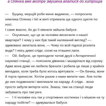
а Олянка вже вкотре змушена вдатися до хитрощів
— Буцику, мерщій роби мене видимою, — попросила
нямлика Олянка і тієї ж миті отримала ще одного щигля по
носі.
І саме вчасно, бо до її кімнати зайшла бабуся.
— Онученько, що це за чоловіки вискочили з нашої
квартири? І чому у них був такий наляканий вигляд? —
здивовано запитала вона. — Чому по всій підлозі розлита
вода? І якісь дивні сліди, схожі на пташині лапи.
— Ой, бабусю, це приходили татові друзі з Антарктичної
наукової станції, — пояснила дівчинка і зашарілася від сорому.
Адже вона дуже не любила брехати і робила це лише у крайніх
випадках, коли треба було когось врятувати. — Он бачиш, вони
й торта принесли. Хотіли разом з нами випити чаю. Але потім
до них подзвонили і викликали на нараду. А сліди... вони
просто забули витерти ноги. Знаєш, там на станції люди
забувають про такі речі.
— І ті чоловіки ось так у спортивних костюмах і з мішком на ту
нараду побігли? — здивувалася бабуся.