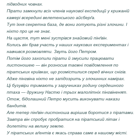
підводних човнах.
Пірати замкнули всіх членів наукової експедицй у крижаній
камері всередині велетенського айсберґа.
Тут їхня секретна база, де вони готують різні злочини. І
ніхто про це не знає.
На щастя, тут мені зустрівся знайомий пінґвін.
Колись він брав участь у наших наукових експериментах і
навчився розмовляти. Звуть його Петром.
Потім його захопили пірати й змусили працювати
листоношею — він розносив таємні повідомлення по
піратських криївках, що розмістилися серед вічних снігів.
Адже пінгвіна ніхто не запідозрить у злочинних намірах.
Ці бузувіри тримають у заручниках родину сердешного
птаха — дружину Настю і трьох малолітніх пінгвіненят.
Отож, бідолашний Петро мусить виконувати накази
бандитів.
Але тепер пінґвін-листоноша вирішив боротися з піратами.
Завтра він спробує пробратися на піратський літак і
долетіти на велику землю.
У піратських аґентів є якась справа саме в нашому місті.