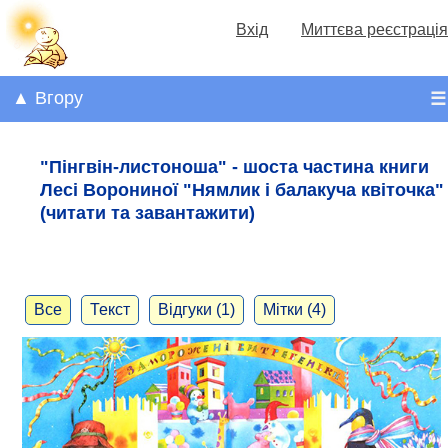
Вхід
Миттєва реєстрація
▲ Вгору
☰
"Пінгвін-листоноша" - шоста частина книги
Лесі Ворониної "Нямлик і балакуча квіточка"
(читати та завантажити)
Все
Текст
Відгуки (1)
Мітки (4)