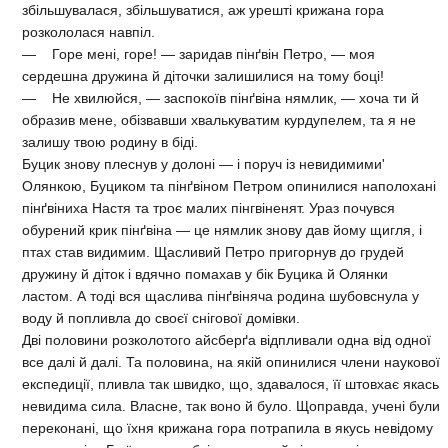
збільшувалася, збільшуватися, аж урешті крижана гора
розкололася навпіл.
— Горе мені, горе! — заридав пінґвін Петро, — моя
сердешна дружина й діточки залишилися на тому боці!
— Не хвилюйся, — заспокоїв пінґвіна нямлик, — хоча ти й
образив мене, обізвавши хвалькуватим курдупелем, та я не
залишу твою родину в біді.
Буцик знову плеснув у долоні — і поруч із невидимими'
Олянкою, Буциком та пінґвіном Петром опинилися наполохані
пінґвіниха Настя та троє малих пінгвіненят. Ураз почувся
обурений крик пінґвіна — це нямлик знову дав йому щигля, і
птах став видимим. Щасливий Петро пригорнув до грудей
дружину й діток і вдячно помахав у бік Буцика й Олянки
ластом. А тоді вся щаслива пінґвіняча родина шубовснула у
воду й попливла до своєї снігової домівки.
Дві половини розколотого айсберґа відпливали одна від одної
все далі й далі. Та половина, на якій опинилися члени наукової
експедиції, пливла так швидко, що, здавалося, її штовхає якась
невидима сила. Власне, так воно й було. Щоправда, учені були
переконані, що їхня крижана гора потрапила в якусь невідому