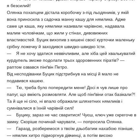
я безсилий!
Олянка похапцем дістала коробочку з-під льодяників, у якій
вона приносила з садочка манну кашу для нямлика. Адже
саме ця каша, яку нямлики називали чарівною, надавала
малим чоловічкам, що жили у стінах, дивовижних
властивостей. Буцик вихопив з кишені своєї курточки маленьку
срібну ложечку й заходився швидко-швидко їсти.
— Я не хочу здатися неввічливим, але хіба цей хвалькуватий
курдупель зможе подолати трьох здоровенних піратів? —
раптом озвався пінґвін Петро.
Від несподіванки Буцик підстрибнув на місці й мало не
подавився кашею.
— Тю, треба було попередити мене! Досі я чув лише про
папуг, що вміють розмовляти. Але щоб пінґвіни отак базікали?!
Та й ще ні сіло, ні впало ображали шляхетних нямликів і
сумнівалися в їхній чарівній силі!
— Буцику, зараз не час сваритися! Чуєш, ключ уже скрегоче в
замку. Скоріше починай чарувати, — попросила Олянка.
— Гаразд, розберемося з твоїм дзьобатим нахабою пізніше,
— нямлик хитро підморгнув дівчинці, а потім високо