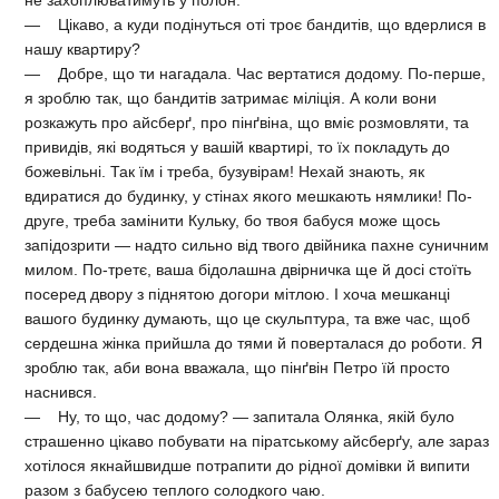
не захоплюватимуть у полон.
— Цікаво, а куди подінуться оті троє бандитів, що вдерлися в
нашу квартиру?
— Добре, що ти нагадала. Час вертатися додому. По-перше,
я зроблю так, що бандитів затримає міліція. А коли вони
розкажуть про айсберґ, про пінґвіна, що вміє розмовляти, та
привидів, які водяться у вашій квартирі, то їх покладуть до
божевільні. Так їм і треба, бузувірам! Нехай знають, як
вдиратися до будинку, у стінах якого мешкають нямлики! По-
друге, треба замінити Кульку, бо твоя бабуся може щось
запідозрити — надто сильно від твого двійника пахне суничним
милом. По-третє, ваша бідолашна двірничка ще й досі стоїть
посеред двору з піднятою догори мітлою. І хоча мешканці
вашого будинку думають, що це скульптура, та вже час, щоб
сердешна жінка прийшла до тями й поверталася до роботи. Я
зроблю так, аби вона вважала, що пінґвін Петро їй просто
наснився.
— Ну, то що, час додому? — запитала Олянка, якій було
страшенно цікаво побувати на піратському айсберґу, але зараз
хотілося якнайшвидше потрапити до рідної домівки й випити
разом з бабусею теплого солодкого чаю.