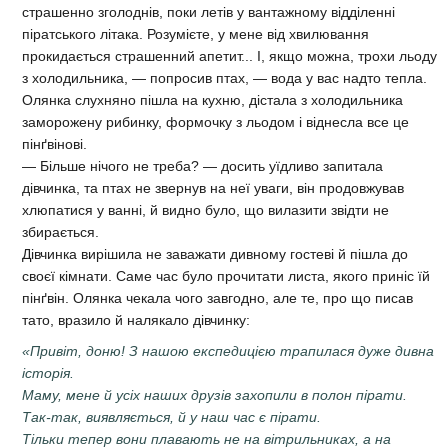
страшенно зголоднів, поки летів у вантажному відділенні
піратського літака. Розумієте, у мене від хвилювання
прокидається страшенний апетит... І, якщо можна, трохи льоду
з холодильника, — попросив птах, — вода у вас надто тепла.
Олянка слухняно пішла на кухню, дістала з холодильника
заморожену рибинку, формочку з льодом і віднесла все це
пінґвінові.
— Більше нічого не треба? — досить уїдливо запитала
дівчинка, та птах не звернув на неї уваги, він продовжував
хлюпатися у ванні, й видно було, що вилазити звідти не
збирається.
Дівчинка вирішила не заважати дивному гостеві й пішла до
своєї кімнати. Саме час було прочитати листа, якого приніс їй
пінґвін. Олянка чекала чого завгодно, але те, про що писав
тато, вразило й налякало дівчинку:
«Привіт, доню! З нашою експедицією трапилася дуже дивна
історія.
Маму, мене й усіх наших друзів захопили в полон пірати.
Так-так, виявляється, й у наш час є пірати.
Тільки тепер вони плавають не на вітрильниках, а на