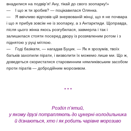
внадилися на подвір’я! Ану, тікай до свого зоопарку!»
— І що ж ти зробив? — поцікавилася Олянка.
— Я ввічливо відповів цій знервованій жінці, що я не почвара
і що я прибув зовсім не із зоопарку, а з Антарктиди. Щоправда,
після цього жінка якось розгубилася, завмерла і так і
залишилася стояти посеред двору із роззявленим ротом і з
піднятою у руці мітлою.
— Годі базікати, — нагадав Буцик. — Як я зрозумів, твоїх
батьків захопили пірати, і визволити їх можемо лише ми. Що ж,
доведеться скористатися старовинним нямликівським засобом
проти піратів — добродійним морозивом.
* * *
Розділ п’ятий,
у якому друзі потрапляють до цукерні-холодильника
й дізнаються, хто і як робить чарівне морозиво