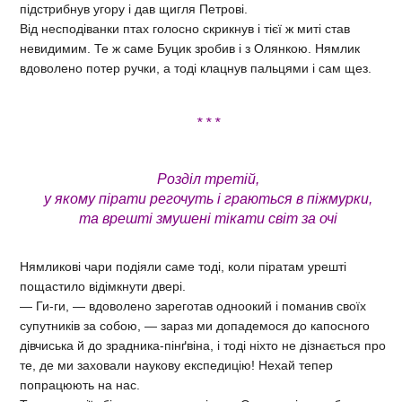
підстрибнув угору і дав щигля Петрові.
Від несподіванки птах голосно скрикнув і тієї ж миті став
невидимим. Те ж саме Буцик зробив і з Олянкою. Нямлик
вдоволено потер ручки, а тоді клацнув пальцями і сам щез.
* * *
Розділ третій,
у якому пірати регочуть і граються в піжмурки,
та врешті змушені тікати світ за очі
Нямликові чари подіяли саме тоді, коли піратам урешті
пощастило відімкнути двері.
— Ги-ги, — вдоволено зареготав одноокий і поманив своїх
супутників за собою, — зараз ми допадемося до капосного
дівчиська й до зрадника-пінґвіна, і тоді ніхто не дізнається про
те, де ми заховали наукову експедицію! Нехай тепер
попрацюють на нас.