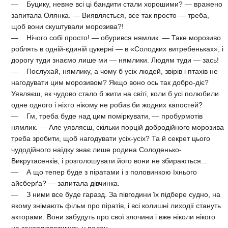
— Буцику, невже всі ці бандити стали хорошими? — вражено
запитала Олянка. — Виявляється, все так просто — треба,
щоб вони скуштували морозива?!
— Нічого собі просто! — обурився нямлик. — Таке морозиво
роблять в одній-єдиній цукерні — в «Солодких витребеньках», і
дорогу туди знаємо лише ми — нямлики. Людям туди — зась!
— Послухай, нямлику, а чому б усіх людей, звірів і птахів не
нагодувати цим морозивом? Якщо воно ось так добро-діє?
Уявляєш, як чудово стало б жити на світі, коли б усі полюбили
одне одного і ніхто нікому не робив би жодних капостей?
— Гм, треба буде над цим поміркувати, — пробурмотів
нямлик. — Але уявляєш, скільки порцій добродійного морозива
треба зробити, щоб нагодувати усіх-усіх? Та й секрет цього
чудодійного наїдку знає лише родина Солоденько-
Викрутасенків, і розголошувати його вони не збираються...
— А що тепер буде з піратами і з половинкою їхнього
айсберґа? — запитала дівчинка.
— З ними все буде гаразд. За півгодини їх підбере судно, на
якому знімають фільм про піратів, і всі колишні лиходії стануть
акторами. Вони забудуть про свої злочини і вже ніколи нікого