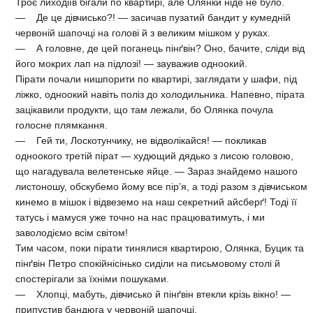
Троє лиходіїв бігали по квартирі, але Олянки ніде не було.
— Де це дівчисько?! — засичав пузатий бандит у кумедній
червоній шапочці на голові й з великим мішком у руках.
— А головне, де цей поганець пінґвін? Оно, бачите, сліди від
його мокрих лап на підлозі! — зауважив одноокий.
Пірати почали нишпорити по квартирі, заглядати у шафи, під
ліжко, одноокий навіть поліз до холодильника. Напевно, пірата
зацікавили продукти, що там лежали, бо Олянка почула
голосне плямкання.
— Гей ти, Лоскотунчику, не відволікайся! — покликав
одноокого третій пірат — худющий дядько з лисою головою,
що нагадувала велетенське яйце. — Зараз знайдемо нашого
листоношу, обскубемо йому все пір’я, а тоді разом з дівчиськом
кинемо в мішок і відвеземо на наш секретний айсберґ! Тоді її
татусь і мамуся уже точно на нас працюватимуть, і ми
заволодіємо всім світом!
Тим часом, поки пірати тинялися квартирою, Олянка, Буцик та
пінґвін Петро спокійнісінько сиділи на письмовому столі й
спостерігали за їхніми пошуками.
— Хлопці, мабуть, дівчисько й пінґвін втекли крізь вікно! —
припустив бандюга у червоній шапочці.