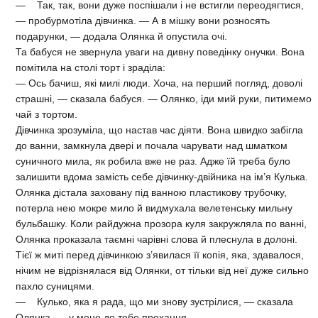
— Так, так, вони дуже поспішали і не встигли переодягтися,
— пробурмотіла дівчинка. — А в мішку вони розносять
подарунки, — додала Олянка й опустила очі.
Та бабуся не звернула уваги на дивну поведінку онучки. Вона
помітила на столі торт і зраділа:
— Ось бачиш, які милі люди. Хоча, на перший погляд, доволі
страшні, — сказала бабуся. — Олянко, іди мий руки, питимемо
чай з тортом.
Дівчинка зрозуміла, що настав час діяти. Вона швидко забігла
до ванни, замкнула двері и почала чарувати над шматком
суничного мила, як робила вже не раз. Адже їй треба було
залишити вдома замість себе дівчинку-двійника на ім’я Кулька.
Олянка дістала заховану під ванною пластикову трубочку,
потерла нею мокре мило й видмухала велетенську мильну
бульбашку. Коли райдужна прозора куля закружляла по ванні,
Олянка проказала таємні чарівні слова й плеснула в долоні.
Тієї ж миті перед дівчинкою з’явилася її копія, яка, здавалося,
нічим не відрізнялася від Олянки, от тільки від неї дуже сильно
пахло суницями.
— Кулько, яка я рада, що ми знову зустрілися, — сказала
Олянка, — у мене до тебе прохання.