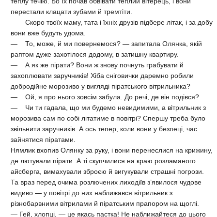
теплу течію. Бо їх почав обвівати теплий вітерець, і вони
перестали клацати зубами й тремтіти.
— Скоро твоїх маму, тата і їхніх друзів підбере літак, і за добу
вони вже будуть удома.
— То, може, й ми повернемося? — запитала Олянка, якій
раптом дуже захотілося додому, в затишну квартиру.
— А як же пірати? Вони ж знову почнуть грабувати й
захоплювати заручників! Хіба сніговички даремно робили
добродійне морозиво у вигляді піратського вітрильника?
— Ой, я про нього зовсім забула. До речі, де він подівся?
— Чи ти гадала, що ми будемо невидимими, а вітрильник з
морозива сам по собі літатиме в повітрі? Спершу треба було
звільнити заручників. А ось тепер, коли вони у безпеці, час
зайнятися піратами.
Нямлик вхопив Олянку за руку, і вони перенеслися на крижину,
де лютували пірати. А ті скупчилися на краю розламаного
айсберга, вимахували зброєю й вигукували страшні погрози.
Та враз перед очима розлючених лиходіїв з’явилося чудове
видиво — у повітрі до них наближався вітрильник з
різнобарвними вітрилами й піратським прапором на щоглі.
— Гей, хлопці, — це якась пастка! Не наближайтеся до цього