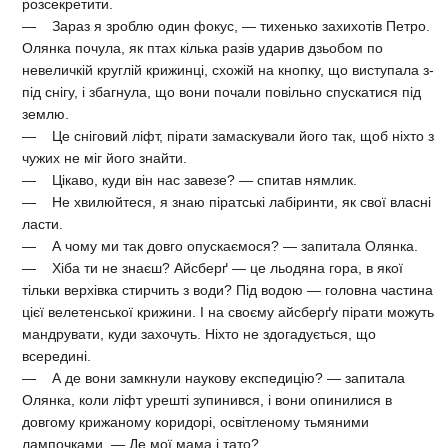
розсекретити.
— Зараз я зроблю один фокус, — тихенько захихотів Петро.
Олянка почула, як птах кілька разів ударив дзьобом по
невеличкій круглій крижинці, схожій на кнопку, що виступала з-
під снігу, і збагнула, що вони почали повільно спускатися під
землю.
— Це сніговий ліфт, пірати замаскували його так, щоб ніхто з
чужих не міг його знайти.
— Цікаво, куди він нас завезе? — спитав нямлик.
— Не хвилюйтеся, я знаю піратські лабіринти, як свої власні
ласти.
— А чому ми так довго опускаємося? — запитала Олянка.
— Хіба ти не знаєш? Айсберґ — це льодяна гора, в якої
тільки верхівка стирчить з води? Під водою — головна частина
цієї велетенської крижини. І на своєму айсберґу пірати можуть
мандрувати, куди захочуть. Ніхто не здогадується, що
всередині.
— А де вони замкнули наукову експедицію? — запитала
Олянка, коли ліфт урешті зупинився, і вони опинилися в
довгому крижаному коридорі, освітленому тьмяними
лампочками. — Де мої мама і тато?