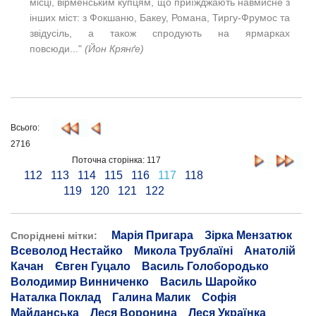
місці, вірменським купцям, що приїжджають навмисне з
інших міст: з Фокшаню, Бакеу, Романа, Тиргу-Фрумос та
звідусіль, а також спродують на ярмарках
повсюди..."
(Йон Крянґе)
Всього:
2716
Поточна сторінка: 117
112
113
114
115
116
117
118
119
120
121
122
Марія Пригара
Зірка Мензатюк
Споріднені мітки:
Всеволод Нестайко
Микола Трублаїні
Анатолій
Качан
Євген Гуцало
Василь Голобородько
Володимир Винниченко
Василь Шаройко
Наталка Поклад
Галина Малик
Софія
Майданська
Леся Воронина
Леся Українка