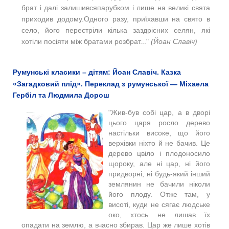
брат і далі залишивсяпарубком і лише на великі свята
приходив додому.Одного разу, приїхавши на свято в
село, його перестріли кілька заздрісних селян, які
хотіли посіяти між братами розбрат..."
(Йоан Славіч)
Румунські класики – дітям: Йоан Славіч. Казка
«Загадковий плід». Переклад з румунської — Міхаела
Гербіл та Людмила Дорош
"Жив-був собі цар, а в дворі
цього царя росло дерево
настільки високе, що його
верхівки ніхто й не бачив. Це
дерево цвіло і плодоносило
щороку, але ні цар, ні його
придворні, ні будь-який інший
землянин не бачили ніколи
його плоду. Отже там, у
висоті, куди не сягає людське
око, хтось не лишав їх
опадати на землю, а вчасно збирав. Цар же лише хотів