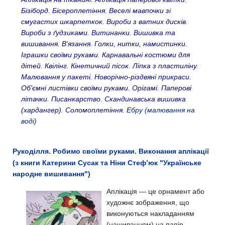
Бізіборд
.
Бісероплетіння
.
Веселі мавпочки зі
смугастих шкарпеткок
.
Вироби з ватних дисків.
Вироби з ґудзиками
.
Витинанки
.
Вишивка та
вишивання
.
В'язання
.
Голки, нитки, намистинки
.
Іграшки своїми руками.
Карнавальні костюми для
дітей.
Квілінг
.
Кінетичний пісок
.
Ліпка з пластиліну
.
Малювання у пакеті
.
Новорічно-різдвяні прикраси
.
Об'ємні листівки своїми руками
.
Орігамі
.
Паперові
літачки.
Писанкарство
.
Скандинавська вишивка
(хардангер)
.
Соломоплетіння.
Е
бру (малювання на
воді)
Рукоділля. Робимо своїми руками. Виконання аплікації
(з книги Катерини Сусак та Ніни Стеф’юк "Українське
народне вишивання")
Аплікація — це орнамент або
художнє зображення, що
виконуються накладанням
(нашиванням) на папір,