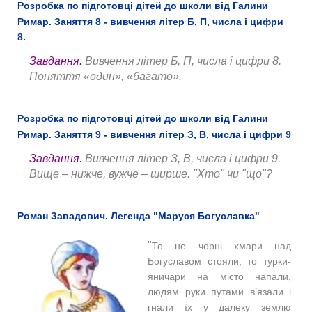
Розробка по підготовці дітей до школи від Галини
Римар. Заняття 8 - вивчення літер Б, П, числа і цифри
8.
Завдання.
Вивчення літер Б, П, числа і цифри 8.
Поняття «один», «багато».
Розробка по підготовці дітей до школи від Галини
Римар. Заняття 9 - вивчення літер З, В, числа і цифри 9
Завдання.
Вивчення літер З, В, числа і цифри 9.
Вище – нижче, вужче – ширше. "Хто" чи "що"?
Роман Завадович. Легенда "Маруся Богуславка"
"
То не чорні хмари над
Богуславом стояли, то турки-
яничари на місто напали,
людям руки путами в’язали і
гнали їх у далеку землю