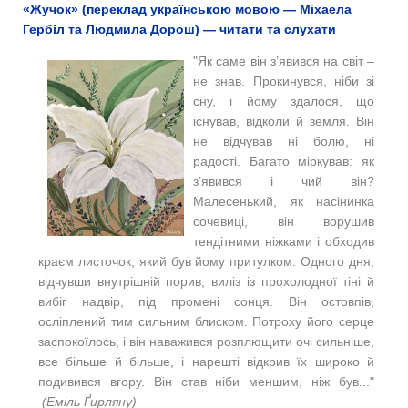
«Жучок» (переклад українською мовою — Міхаела
Гербіл та Людмила Дорош) — читати та слухати
"Як самe він з’явився на світ –
не знав. Прокинувся, ніби зі
сну, і йому здалося, що
існував, відколи й земля. Він
не відчував ні болю, ні
радості. Багато міркував: як
з’явився і чий він?
Малесенький, як насінинка
сочевиці, він ворушив
тендітними ніжками і обходив
краєм листочок, який був йому притулком. Одного дня,
відчувши внутрішній порив, виліз із прохолодної тіні й
вибіг надвір, під промені сонця. Він остовпів,
осліплений тим сильним блиском. Потроху його серце
заспокоїлось, і він наважився розплющити очі сильніше,
все більше й більше, і нарешті відкрив їх широко й
подивився вгору. Він став ніби меншим, ніж був..."
(
Еміль Ґирляну)