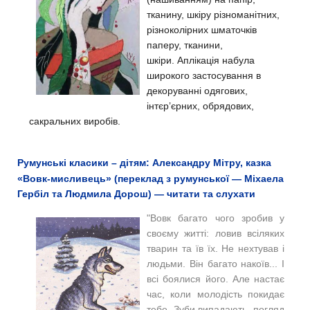
тканину, шкіру різноманітних,
різноколірних шматочків
паперу, тканини,
шкіри. Аплікація набула
широкого застосування в
декоруванні одягових,
інтєр’єрних, обрядових,
сакральних виробів.
Румунські класики – дітям: Александру Мітру, казка
«Вовк-мисливець» (переклад з румунської — Міхаела
Гербіл та Людмила Дорош) — читати та слухати
"Вовк багато чого зробив у
своєму житті: ловив всіляких
тварин та їв їх. Не нехтував і
людьми. Він багато накоїв... І
всі боялися його. Але настає
час, коли молодість покидає
тебе. Зуби випадають, погляд