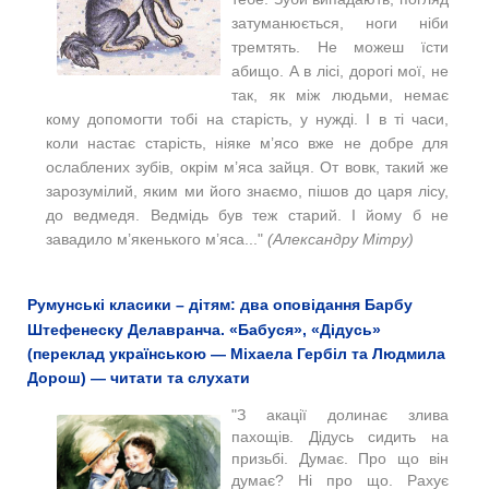
затуманюється, ноги ніби
тремтять. Не можеш їсти
абищо. А в лісі, дорогі мої, не
так, як між людьми, немає
кому допомогти тобі на старість, у нужді. І в ті часи,
коли настає старість, ніяке м’ясо вже не добре для
ослаблених зубів, окрім м’яса зайця. От вовк, такий же
зарозумілий, яким ми його знаємо, пішов до царя лісу,
до ведмедя. Ведмідь був теж старий. І йому б не
завадило м’якенького м’яса..."
(Александру Мітру)
Румунські класики – дітям: два оповідання Барбу
Штефенеску Делавранча. «Бабуся», «Дідусь»
(переклад українською — Міхаела Гербіл та Людмила
Дорош) — читати та слухати
"З акації долинає злива
пахощів. Дідусь сидить на
призьбі. Думає. Про що він
думає? Ні про що. Рахує