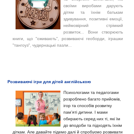
своїми виробами дарують
дітям та їхнім батькам
здивування, позитивні емоції,
неймовірний стрімкий
розвиток... Вони створюють
книги, що "оживають", розвиваючі геоборди, іграшки
"тангоуз", чудернацькі пазли...
Розвиваючі ігри для дітей англійською
Психологами та педагогами
розроблено багато прийомів,
ігор та способів розвитку
пам’яті дитини. І мами
обирають серед них ті, які їм
до вподоби та підходять їхнім
діткам. Але давайте підемо далі й спробуємо розвивати