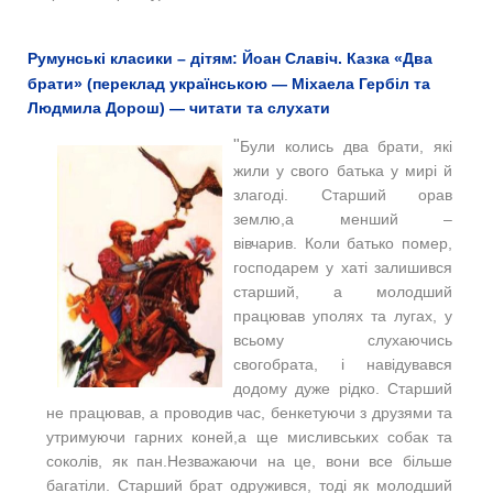
Румунські класики – дітям: Йоан Славіч. Казка «Два
брати» (переклад українською — Міхаела Гербіл та
Людмила Дорош) — читати та слухати
"
Були колись два брати, які
жили у свого батька у мирі й
злагоді. Старший орав
землю,а менший –
вівчарив. Коли батько помер,
господарем у хаті залишився
старший, а молодший
працював уполях та лугах, у
всьому слухаючись
свогобрата, і навідувався
додому дуже рідко. Старший
не працював, а проводив час, бенкетуючи з друзями та
утримуючи гарних коней,а ще мисливських собак та
соколів, як пан.Незважаючи на це, вони все більше
багатіли. Старший брат одружився, тоді як молодший