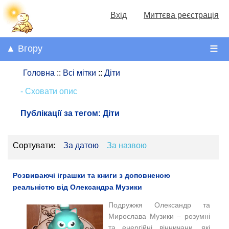
Вхід
Миттєва реєстрація
▲ Вгору
☰
Головна
::
Всі мітки
::
Діти
- Сховати опис
Публікації за тегом:
Діти
Сортувати:
За датою
За назвою
Розвиваючі іграшки та книги з доповненою
реальністю від Олександра Музики
Подружжя Олександр та
Мирослава Музики – розумні
та енергійні вінничани, які