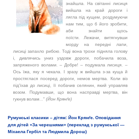
знайшла. На світанні лисиця
вийшла на край дороги і
лягла під кущем, роздумуючи
нам тим, що б його зробити,
аби знайти щось
поїсти. Лежачи, витягнувши
морду на передні лапи,
лисиці запахло рибою. Тоді вона трохи підняла голову
і, дивлячись униз уздовж дороги, побачила воза,
запряженого волами. – Добре! – подумала лисиця. –
Ось їжа, яку я чекала. І зразу ж вийшла з-за куща й
простяглася посеред дороги, немов мертва. Коли віз
під’їхав до лисиці, її побачив селянин, який управляв
возом. Подумавши, що вона насправді мертва, він
гукнув волам..."
(
Йон Крянґе)
Румунські класики – дітям: Йон Крянґе. Оповідання
для дітей «За черешнями» (переклад з румунської —
Міхаела Гербіл та Людмила Дорош)