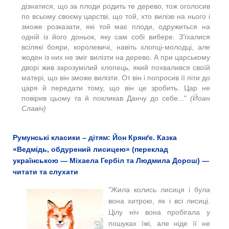
дізнатися, що за плоди родить те дерево, тож оголосив
по всьому своєму царстві, що той, хто вилізе на нього і
зможе розказати, які той має плоди, одружиться на
одній із його доньок, яку сам собі вибере. З’їхалися
всілякі бояри, королевичі, навіть хлопці-молодці, але
жоден із них не зміг вилізти на дерево. А при царському
дворі жив зарозумілий хлопець, який похвалився своїй
матері, що він зможе вилізти. От він і попросив її піти до
царя й передати тому, що він це зробить. Цар не
повірив цьому та й покликав Данчу до себе..."
(Йоан
Славіч)
Румунські класики – дітям: Йон Крянґе. Казка
«Ведмідь, обдурений лисицею» (переклад
українською — Міхаела Гербіл та Людмила Дорош) —
читати та слухати
"Жила колись лисиця і була
вона хитрою, як і всі лисиці.
Цілу ніч вона пробігала у
пошуках їжі, але ніде її не