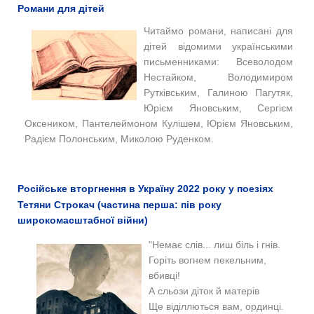
Романи для дітей
Читаймо романи, написані для
дітей відомими українськими
письменниками: Всеволодом
Нестайком, Володимиром
Рутківським, Галиною Пагутяк,
Юрієм Яновським, Сергієм
Оксеником, Пантелеймоном Кулішем, Юрієм Яновським,
Радієм Полонським, Миколою Руденком.
Російське вторгнення в Україну 2022 року у поезіях
Тетяни Строкач (частина перша: пів року
широкомасштабної війни)
"Немає слів... лиш біль і гнів.
Горіть вогнем пекельним,
вбивці!
А сльози діток й матерів
Ще віділлються вам, ординці.