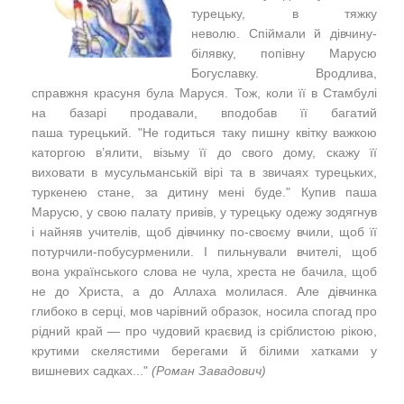
турецьку, в тяжку
неволю.
Спіймали й дівчину-
білявку, попівну Марусю
Богуславку.
Вродлива,
справжня красуня була Маруся. Тож, коли її в Стамбулі
на базарі продавали, вподобав її багатий
паша турецький. "
Не годиться таку пишну квітку важкою
каторгою в’ялити, візьму її до свого дому, скажу її
виховати в мусульманській вірі та в звичаях турецьких,
туркенею стане, за дитину мені буде."
Купив паша
Марусю, у свою палату привів, у турецьку одежу зодягнув
і найняв учителів, щоб дівчинку по-своєму вчили, щоб її
потурчили-побусурменили. І пильнували вчителі, щоб
вона українського слова не чула, хреста не бачила, щоб
не до Христа, а до Аллаха молилася. Але дівчинка
глибоко в серці, мов чарівний образок, носила спогад про
рідний край — про чудовий краєвид із сріблистою рікою,
крутими скелястими берегами й білими хатками у
вишневих садках..."
(Роман Завадович)