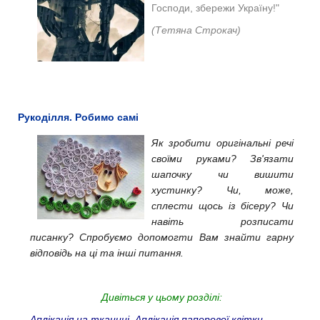
Господи, збережи Україну!"
(Тетяна Строкач)
Рукоділля. Робимо самі
Як зробити оригінальні речі
своїми руками? Зв'язати
шапочку чи вишити
хустинку? Чи, може,
сплести щось із бісеру? Чи
навіть розписати
писанку? Спробуємо допомогти Вам знайти гарну
відповідь на ці та інші питання.
Дивіться у цьому розділі:
Аплікація на тканині
.
Аплікація паперової квітки
.