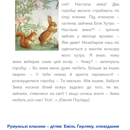
сніг! Настала зима! Два
горобці весело стрибають по
гілці ялинки. Під ялинкою ‒
хатинка зайчика Біле Хутро. ‒
Настала зима?! – тріпоче
зайчик у віконце вухами. –
Яке диво! Незабаром наш ліс
одягнеться у мантію кольору
мого хутра. Я знаю, чому
зима вибирає саме цей колір. ‒ Чому? ‒ запитують
горобці. ‒ Бо зима мене дуже любить. Більше за інших
тварин. ‒ У тебе немає й крихти скромності! ‒
розсердилися горобці. – Ти хвалько. Між іншим, бабуся
Зима носила білий кожух задовго до того, як ви,
зайчики, з’явилися на світі! І якщо хочеш знати ‒ Зима
любить усіх нас! Усіх!
..»
(Емілія Плуґару)
Румунські класики – дітям: Еміль Ґирляну, оповідання