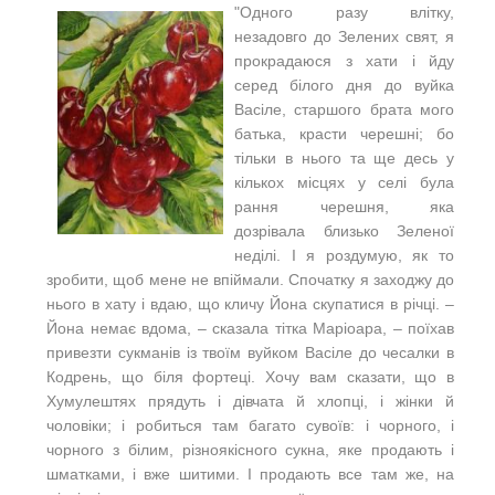
"Одного разу влітку,
незадовго до Зелених свят, я
прокрадаюся з хати і йду
серед білого дня до вуйка
Васіле, старшого брата мого
батька, красти черешні; бо
тільки в нього та ще десь у
кількох місцях у селі була
рання черешня, яка
дозрівала близько Зеленої
неділі. І я роздумую, як то
зробити, щоб мене не впіймали. Спочатку я заходжу до
нього в хату i вдаю, що кличу Йона скупатися в річці. –
Йона немає вдома, – сказала тітка Маріоара, – поїхав
привезти сукманів із твоїм вуйком Васіле до чесалки в
Кодрень, що біля фортеці. Хочу вам сказати, що в
Хумулештях прядуть і дівчата й хлопці, і жінки й
чоловіки; і робиться там багато сувоїв: i чорного, і
чорного з білим, різноякісного сукна, яке продають і
шматками, і вже шитими. І продають все там же, на