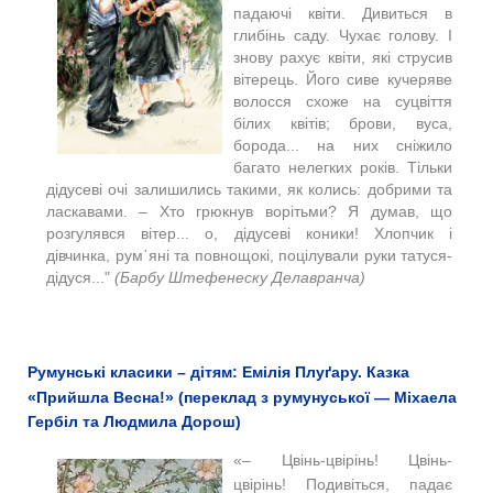
падаючі квіти. Дивиться в
глибінь саду. Чухає голову. І
знову рахує квіти, які струсив
вітерець. Його сивe кучерявe
волосся схоже на суцвіття
білих квітів; брови, вуса,
борода... на них сніжило
багато нелегких років. Тільки
дідусеві очі залишились такими, як колись: добрими та
ласкавами. ‒ Хто грюкнув ворітьми? Я думав, щo
розгулявся вітер... о, дідусеві коники! Хлопчик і
дівчинка, рум᾽яні та повнощокі, поцілували руки татуся-
дідуся..."
(Барбу Штефенеску Делавранча)
Румунські класики – дітям: Емілія Плуґару. Казка
«Прийшла Весна!» (переклад з румунуської — Міхаела
Гербіл та Людмила Дорош)
«‒ Цвінь-цвірінь! Цвінь-
цвірінь! Подивіться, падає