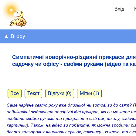
Вхід
▲ Вгору
Симпатичні новорічно-різдвяні прикраси для
садочку чи офісу - своїми руками (відео та к
Все
Текст
Відгуки (0)
Мітки (1)
Саме чарівне свято року вже близько! Чи готові ви до свят? 
найцікавіші різдвяні та новорічні ідеї прикрас
, які ви можете ш
зробити своїми руками
та прикрасити свій дім, школу, садочок
картинки). Також, на відео ви побачите, як можна зробити різ
двері з кольорових ялинкових кульок, сніжинку - із клею, та су