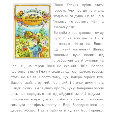
"
Вася Глечик мріяв стати
героєм. Але про це не знала
жодна жива душа. Не те що в
їхньому четвертому «Б», а
взагалі у світі.
Бо якби хтось дізнався, сміху
було б на всю школу.
Ви ж
погляньте тільки на Васю.
Щуплявий, маленький. Шийка
тоненька, вуха великі, від
стовбурчені ще й окуляри на
носі. Ні, на героя Вася не схожий. НІЯК.
Валера
Костенко, з яким Глечик сидів за однією партою, героєм
стати не мріяв. Просто тому, що Валера героєм був.
Височенький, стрункий, чорнявий, і в очах шмигляють
швидкі бісики, які свідчать про те, що у Валериній голові
весь час народжуються відчайдушні сміливі задуми –
оббризкати водою дівчат, розбити у туалеті лампочку,
закинути портфель товстуна Борі Бородянського на
дерево абощо. Навіть забіяка й хуліган Ігор Горенко,