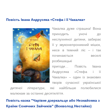
Повість Івана Андрусяка «Стефа і її Чакалка»
Чакалка дуже страшна! Вона
приходить уночі до
неслухняної дитини, забирає
її у звуконепроникний мішок,
несе в темний ліс – і так
починаються веселі
розбишацькі
пригоди…
Повість Івана
Андрусяка «Стефа і її
Чакалка» – один із знакових
творів сучасної української
дитячої літератури, які найбільше полюбилися
малюкам за останнє десятиліття.
Повість-казка "Чарівне дзеркальце або Незнайомка з
Країни Сонячних Зайчиків" (Всеволод Нестайко)