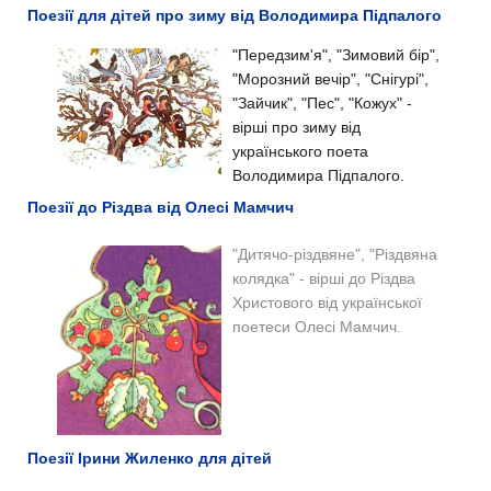
Поезії для дітей про зиму від Володимира Підпалого
"Передзим'я", "Зимовий бір",
"Морозний вечір", "Снігурі",
"Зайчик", "Пес", "Кожух" -
вірші про зиму від
українського поета
Володимира Підпалого.
Поезії до Різдва від Олесі Мамчич
"Дитячо-різдвяне", "Різдвяна
колядка" - вірші до Різдва
Христового від української
поетеси Олесі Мамчич.
Поезії Ірини Жиленко для дітей