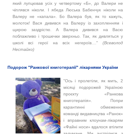
який лупцював усіх у четвертому «Б», до Валери не
чіплявся ніколи. І ябеда Люська Бабенчук ніколи на
Валеру не «капала». Бо Валера був, як то кажуть,
молоток!
Вася дивився на Валеру із захопленням і
щирою заздрістю.
А Валера дивився на Васю
поблажливо і трошечки зверхньо.
Так, як дивляться у
школі всі герої на всіх негероїв...."
(Всеволод
Нестайко)
Подорож "Ранкової книготерапії" лікарнями України
"Ось і пролетіли, як мить, 2
місяці подорожей Україною
проєкту «Ранкова
книготерапія». Попри
карантинні обмеження
команді видавництва «Ранок»
і вправним клоунам-лікарям
«Файні носи» вдалося втілити
задумане. Ми зустрілися з