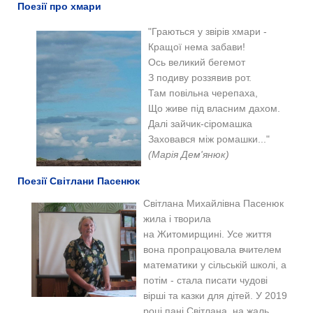
Поезії про хмари
"Граються у звірів хмари -
Кращої нема забави!
Ось великий бегемот
З подиву роззявив рот.
Там повільна черепаха,
Що живе під власним дахом.
Далі зайчик-сіромашка
Заховався між ромашки..."
(Марія Дем'янюк)
Поезії Світлани Пасенюк
Світлана Миха
йлівна Пасенюк
жила і творила
на
Житомирщині
. Усе життя
вона пропрацювала вчителем
математики у сільській школі, а
потім - стала
писати
чудові
вірші та казки для дітей. У 2019
році пані Світлана, на жаль,