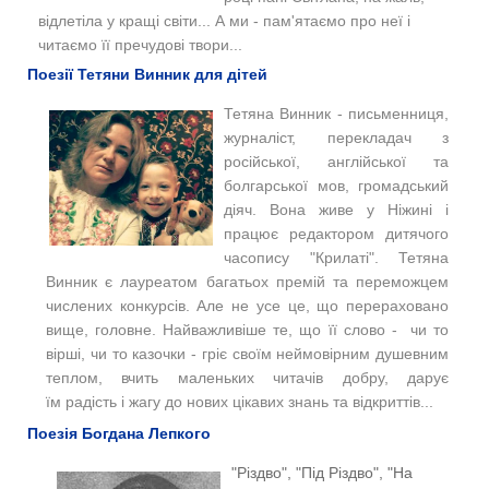
відлетіла у кращі світи... А ми - пам'ятаємо про неї і
читаємо її пречудові твори...
Поезії Тетяни Винник для дітей
Тетяна Винник - письменниця,
журналіст, перекладач з
російської, англійської та
болгарської мов, громадський
діяч. Вона живе у Ніжині і
працює редактором дитячого
часопису "Крилаті".
Тетяна
Винник є лауреатом багатьох премій та переможцем
числених конкурсів. Але не усе це, що перераховано
вище, головне. Найважливіше те, що її слово - чи то
вірші, чи то казочки - гріє своїм неймовірним душевним
теплом, вчить маленьких читачів добру, дарує
їм радість і жагу до нових цікавих знань та відкриттів...
Поезія Богдана Лепкого
"Різдво", "Під Різдво",
"На