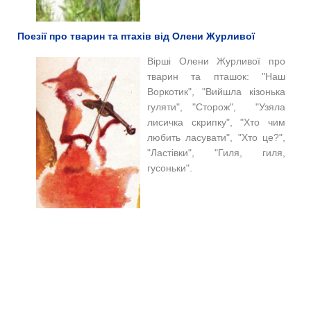
Поезії про тварин та птахів від Олени Журливої
Вірші Олени Журливої про
тварин та пташок: "Наш
Воркотик", "Вийшла кізонька
гуляти", "Сторож", "Узяла
лисичка скрипку", "Хто чим
любить ласувати", "Хто це?",
"Ластівки", "Гиля, гиля,
гусоньки".