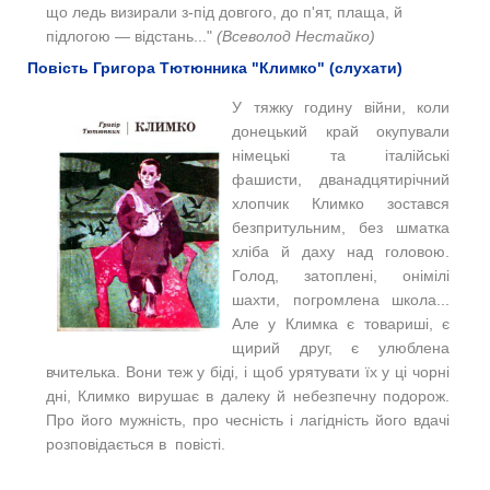
що ледь визирали з-під довгого, до п'ят, плаща, й
підлогою — відстань..."
(Всеволод Нестайко)
Повість Григора Тютюнника "Климко" (слухати)
У тяжку годину війни, коли
донецький край окупували
німецькі та італійські
фашисти, дванадцятирічний
хлопчик Климко зостався
безпритульним, без шматка
хліба й даху над головою.
Голод, затоплені, онімілі
шахти, погромлена школа...
Але у Климка є товариші, є
щирий друг, є улюблена
вчителька. Вони теж у біді, і щоб урятувати їх у ці чорні
дні, Климко вирушає в далеку й небезпечну подорож.
Про його мужність, про чесність і лагідність його вдачі
розповідається в повісті.