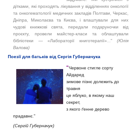
дітками, які проходять лікування у відділеннях онкології
та онкогематології медичних закладів Полтави, Черкас,
Дніпра, Миколаєва та Києва, і влаштували для них
чудові книжкові свята, передали подаруночки від
проєкту, провели майстер-класи та облаштували
бібліотеки — «Лабораторії книготерапії»..."
(Юлія
Валова)
Поезії для батьків від Сергія Губерначука
"
Червоне стигле сорту
Айдаред
зимове пізнє долежить до
травня
це яблуко, в якому наш
секрет,
з якого ґенне дерево
прадавнє."
(Сергій Губерначук)