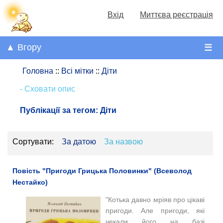
Вхід
Миттєва реєстрація
▲ Вгору
☰
Головна
::
Всі мітки
::
Діти
- Сховати опис
Публікації за тегом:
Діти
Сортувати:
За датою
За назвою
Повість "Пригоди Грицька Половинки" (Всеволод
Нестайко)
"Котька давно мріяв про цікаві
пригоди. Але пригоди, які
чекали його на базі