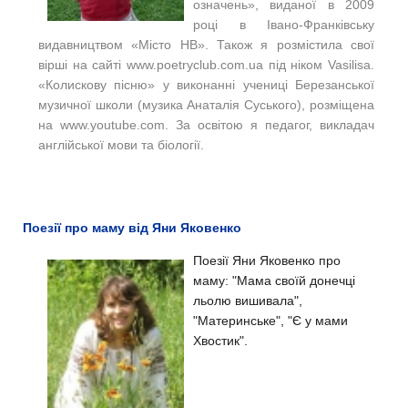
означень», виданої в 2009
році в Івано-Франківську
видавництвом «Місто НВ». Також я розміcтила свої
вірші на сайті www.poetryclub.com.ua під ніком Vasilisa.
«Колискову пісню» у виконанні учениці Березанської
музичної школи (музика Анаталія Суського), розміщена
на www.youtube.com. За освітою я педагог, викладач
англійської мови та біології.
Поезії про маму від Яни Яковенко
Поезії Яни Яковенко про
маму: "Мама своїй донечці
льолю вишивала",
"Материнське", "Є у мами
Хвостик".