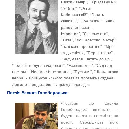
Святий вечір", "В різдвяну ніч
1915-го", "Ользі
Кобилянській", "Горять
свічки...", "Сон казка", "Білий
ранок, морозець
іскристий",
"Літ тому сто",
"Хата", "До Тарасової матері",
"Батькове пророцтво", "Мрії
та дійсність", "Перші твори",
"Задумався. Летять до зір",
"Гей, які то луги зачаровані", "Розвіяні мрії", "Суд над
поетом", "Не вмре й не загине", "Пустиня", "Шевченкова
верба" - вірші українського поета та прозаїка Богдана
Лепкого, представлені у цьому підрозділі.
Поезія Василя Голобородька
«
Гострий зір Василя
Голобородька вихоплює з
бу
денного життя вагомі зерна
поезії. Своєрідність його
бачення світу виявляється в