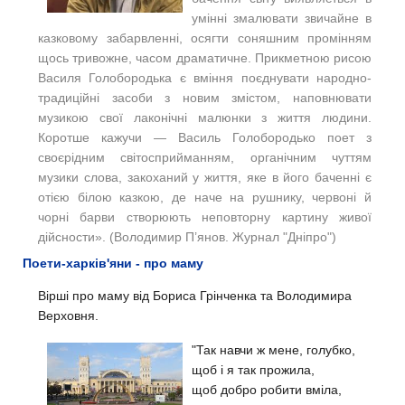
умінні змалювати звичай
не в
казковому забарвленні, осягти соняшним промін
ням
щось тривожне, часом драматичне. Прикметною рисою
Василя Голобородька є вміння поєднувати на
родно-
традиційні засоби з новим змістом, наповнювати
музикою свої лаконічні малюнки з життя людини.
Ко
ротше кажучи — Василь Голобородько поет з
своєрід
ним світосприйманням, органічним чуттям
музики сло
ва, закоханий у життя, яке в його баченні є
отією білою казкою, де наче на рушнику, червоні й
чорні барви створюють неповторну картину живої
дійсности
». (Володимир П’янов. Журнал "Дніпро")
Поети-харків'яни - про маму
Вірші про маму від Бориса Грінченка та Володимира
Верховня.
"Так навчи ж мене, голубко,
щоб і я так прожила,
щоб добро робити вміла,