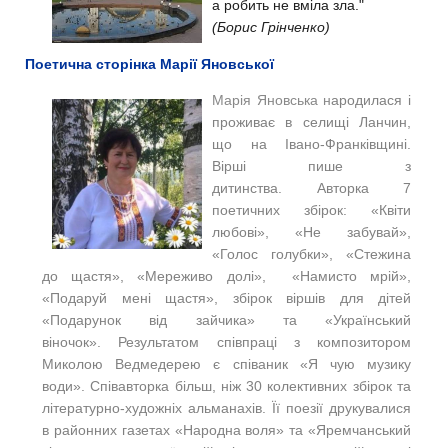
а робить не вміла зла."
(Борис Грінченко)
Поетична сторінка Марії Яновської
Марія Яновська н
ародилася і
проживає в селищі Ланчин,
що на Івано-Франківщині.
Вірші пише з
дитинства. Авторка 7
поетичних збірок: «Квіти
любові», «Не забувай»,
«Голос голубки», «Стежина
до щастя», «Мереживо долі», «Намисто мрій»,
«Подаруй мені щастя», збірок віршів для дітей
«
Подарунок від зайчика» та «Український
віночок». Результатом співпраці з композитором
Миколою Ведмедерею є співаник «Я чую музику
води». Співавторка більш, ніж 30 колективних збірок та
літературно-художніх альманахів. Її поезії друкувалися
в районних газетах «
Народна воля» та «Яремчанський