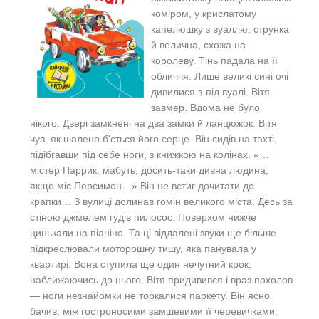
коміром, у крислатому
капелюшку з вуаллю, струнка
й велична, схожа на
королеву. Тінь падала на її
обличчя. Лише великі сині очі
дивилися з-під вуалі.
Вітя
завмер.
Вдома не було
нікого.
Двері замкнені на два замки й ланцюжок. Вітя
чув, як шалено б'ється його серце. Він сидів на тахті,
підібгавши під себе ноги, з книжкою на колінах.
«…
містер Паррик, мабуть, досить-таки дивна людина,
якщо міс Персимон…»
Він не встиг дочитати до
крапки…
З вулиці долинав гомін великого міста.
Десь за
стіною джмелем гудів пилосос. Поверхом нижче
цинькали на піаніно. Та ці віддалені звуки ще більше
підкреслювали моторошну тишу, яка панувала у
квартирі.
Вона ступила ще один нечутний крок,
наближаючись до нього.
Вітя придивився і враз похолов
— ноги незнайомки не торкалися паркету.
Він ясно
бачив: між гостроносими замшевими її черевичками,