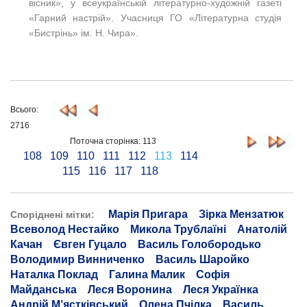
вісник», у всеукраїнській літературно-художній газеті
«Гарний настрій». Учасниця ГО «Літературна студія
«Бистрінь» ім. Н. Чира».
Всього:
2716
Поточна сторінка: 113
108
109
110
111
112
113
114
115
116
117
118
Марія Пригара
Зірка Мензатюк
Споріднені мітки:
Всеволод Нестайко
Микола Трублаїні
Анатолій
Качан
Євген Гуцало
Василь Голобородько
Володимир Винниченко
Василь Шаройко
Наталка Поклад
Галина Малик
Софія
Майданська
Леся Воронина
Леся Українка
Андрій М’ястківський
Олена Пчілка
Василь