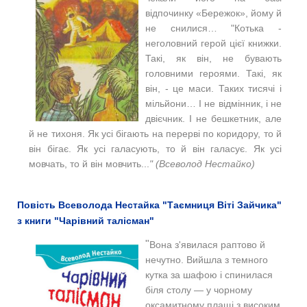
відпочинку «Бережок», йому й
не снилися… "Котька -
неголовний герой цієї книжки.
Такі, як він, не бувають
головними героями. Такі, як
він, - це маси. Таких тисячі і
мільйони… І не відмінник, і не
двієчник. І не бешкетник, але
й не тихоня. Як усі бігають на перерві по коридору, то й
він бігає. Як усі галасують, то й він галасує. Як усі
мовчать, то й він мовчить...
" (Всеволод Нестайко)
Повість Всеволода Нестайка "Таємниця Віті Зайчика"
з книги "Чарівний талісман"
"
Вона з'явилася раптово й
нечутно. Вийшла з темного
кутка за шафою і спинилася
біля столу — у чорному
оксамитному плащі з високим