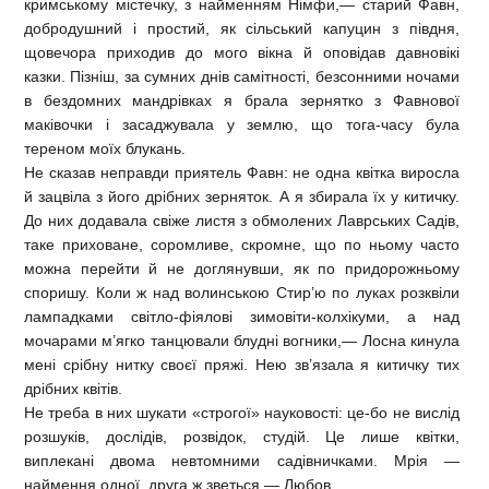
кримському містечку, з найменням Німфи,— старий Фавн,
добродушний і простий, як сільський капуцин з півдня,
щовечора приходив до мого вікна й оповідав давновікі
казки. Пізніш, за сумних днів самітності, безсонними ночами
в бездомних мандрівках я брала зернятко з Фавнової
маківочки і засаджувала у землю, що тога-часу була
тереном моїх блукань.
Не сказав неправди приятель Фавн: не одна квітка виросла
й зацвіла з його дрібних зерняток. А я збирала їх у китичку.
До них додавала свіже листя з обмолених Лаврських Садів,
таке приховане, соромливе, скромне, що по ньому часто
можна перейти й не доглянувши, як по придорожньому
споришу. Коли ж над волинською Стир’ю по луках розквіли
лампадками світло-фіялові зимовіти-колхікуми, а над
мочарами м’ягко танцювали блудні вогники,— Лосна кинула
мені срібну нитку своєї пряжі. Нею зв’язала я китичку тих
дрібних квітів.
Не треба в них шукати «строгої» науковості: це-бо не вислід
розшуків, дослідів, розвідок, студій. Це лише квітки,
виплекані двома невтомними садівничками. Мрія —
наймення одної, друга ж зветься — Любов.