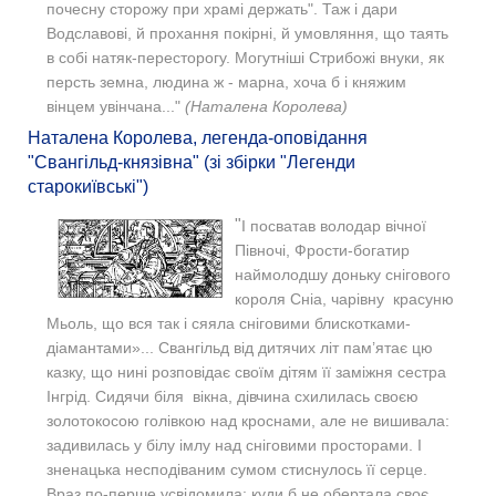
почесну сторожу при храмі держать". Таж і дари
Водславові, й прохання покірні, й умовляння, що таять
в собі натяк-пересторогу. Могутніші Стрибожі внуки, як
персть земна, людина ж - марна, хоча б і княжим
вінцем увінчана..."
(Наталена Королева)
Наталена Королева, легенда-оповідання
"Свангільд-князівна" (зі збірки "Легенди
старокиївські")
"
I посватав володар вічної
Півночі, Фрости-богатир
наймолодшу доньку снігового
короля Сніа, чарівну красуню
Мьоль, що вся так і сяяла сніговими блискотками-
діамантами»... Свангільд від дитячих літ пам’ятає цю
казку, що нині розповідає своїм дітям її заміжня сестра
Інгрід. Сидячи біля вікна, дівчина схилилась своєю
золотокосою голівкою над кроснами, але не вишивала:
задивилась у білу імлу над сніговими просторами. І
зненацька несподіваним сумом стиснулось її серце.
Враз по-перше усвідомила: куди б не обертала своє