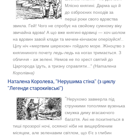
Млісно княгині. Дарма що й
до озброєних походів за
перші роки свого вдовства
звикла. Гей! Чого не спробує на свойому сумному віку
звичайна вдова! А що вже княгині-вдовиці — хоч шолом
на вдовин завой клади та мечем-кінчаком оперізуйся!..
Цілу ніч «мертвим шерехом» гойдало море. Жіноцтво з
княгининого почету ледь-ледь на ногах тримається. З
обличчя - аж зелені. Немов не по хрест святий до
Царгорода їдуть, а тризну справляти..."
(Наталена
Королівна)
Наталена Королева, "Нерушима стіна" (з циклу
"Легенди старокиївські")
"
Нерухомо завмерла під
стрункими тополями вузенька
смужка диму вгасаючого
багаття. Ані не похитнеться в
тиші прозорої ночі, осяяної ніби не вищербленим
місяцем, але зеленавим світлом, що б'є з глибин