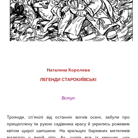
Наталена Королева
ЛЕГЕНДИ СТАРОКИЇВСЬКІ
Вступ
Троянди, сп’янілі від останніх вогнів осені, забули про
прищеплену їм рукою садівника красу й укрились рожевим
квітом щирої шипшини. На крильцях баревних метеликів
відлетіло у вирій літо. Ах, щорік все їх меншає, цих