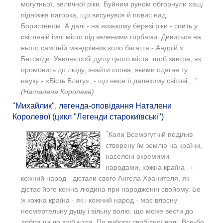
могутньої, величної ріки. Буйним руном обгорнули хащі
підніжжя пагорка, що висунувся й повис над
Бористеном. А далі - на низькому березі ріки - спить у
світляній імлі місто під зеленими горбами. Дивиться на
нього самітній мандрівник коло багаття - Андрій з
Бетсаїди. Уявляє собі душу цього міста, щоб завтра, як
промовить до люду, знайти слова, якими одягне ту
науку - «Вість Благу», - що несе її далекому світові...."
(Наталена Королева)
"Михайлик", легенда-оповідання Наталени
Королевої (цикл "Легенди старокиївські")
"
Коли Всемогутній поділив
створену їм землю на країни,
населені окремими
народами, кожна країна - і
кожний народ - дістали свого Ангела Хранителя, як
дістає його кожна людина при народженні свойому. Бо
ж кожна країна - як і кожний народ - має власну
несмертельну душу і вільну волю, що може вести до
добра чи до згуби-зла. По вибору свобідної волі. Все-бо