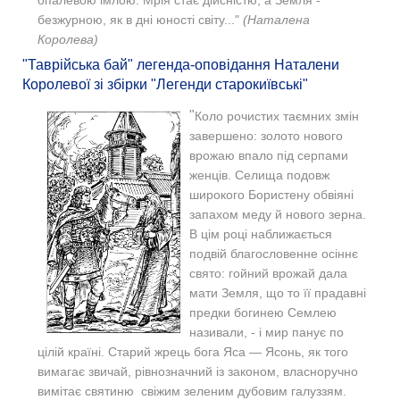
безжурною, як в дні юності світу..."
(Наталена
Королева)
"Таврійська бай" легенда-оповідання Наталени
Королевої зі збірки "Легенди старокиївські"
"
Коло рочистих таємних змін
завершено: золото нового
врожаю впало під серпами
женців. Селища подовж
широкого Бористену обвіяні
запахом меду й нового зерна.
В цім році наближається
подвій благословенне осіннє
свято: гойний врожай дала
мати Земля, що то її прадавні
предки богинею Семлею
називали, - і мир панує по
цілій країні. Старий жрець бога Яса — Ясонь, як того
вимагає звичай, рівнозначний із законом, власноручно
вимітає святиню свіжим зеленим дубовим галуззям.