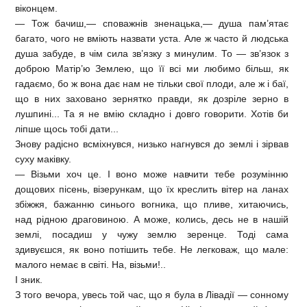
віконцем.
— Тож бачиш,— споважнів зненацька,— душа пам’ятає
багато, чого не вміють назвати уста. Але ж часто й людська
душа забуде, в чім сила зв’язку з минулим. То — зв’язок з
доброю Матір’ю Землею, що її всі ми любимо більш, як
гадаємо, бо ж вона дає нам не тільки свої плоди, але ж і баї,
що в них заховано зернятко правди, як дозріле зерно в
лушпині... Та я не вмію складно і довго говорити. Хотів би
ліпше щось тобі дати...
Знову радісно всміхнувся, низько нагнувся до землі і зірвав
суху маківку.
— Візьми хоч це. І воно може навчити тебе розумінню
дощових пісень, візерункам, що їх креслить вітер на ланах
збіжжя, бажанню синього вогника, що пливе, хитаючись,
над рідною драговиною. А може, колись, десь не в нашій
землі, посадиш у чужу землю зеренце. Тоді сама
здивуєшся, як воно потішить тебе. Не легковаж, що мале:
малого немає в світі. На, візьми!..
І зник.
З того вечора, увесь той час, що я була в Лівадії — сонному