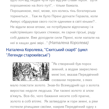
порошинкою на його путі", - тільки бажала.
Порошинкою, якої, може, хоч колись тінь богатирська
торкнеться... Таж як було Пірені догнати Геракла, коли
Амікус обдарував свого гостя єдиними в світі кіньми?..
Не відали вони втоми, не потрібували відпочинку і в
найстрімкіших гірських стежках, як сарни гірські, раду
собі давали. Вже доходили сили Пірені, коли напали на
(Наталена Королева)
неї в хащах дикі звірі..."
Наталена Королева, "Скитський скарб" (цикл
"Легенди старокиївські")
"
Як створений був порох
земний, а водам закреслено
межі їхні, вказав Передвічний
схованки первням, з яких
мало повстати золото. Знав-бо Всемудрийі що з золота
виростає недоля людська. Узи таємні золото зі злом
в'яжуть. Все-бо, чого бажання несите собі прагне,
золото в собі втіляє. Як затверділи ж гори земні, а ріки
потекли річищами своїми, накрив Передвічний одну з