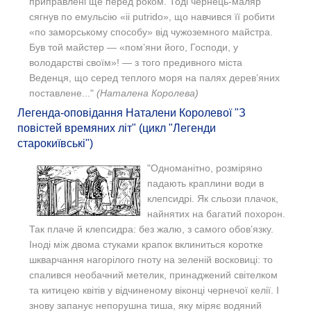
приправлені ще перед роком. Тоді чернець-маляр
сягнув по емульсію «іі putrido», що навчився її робити
«по заморському способу» від чужоземного майстра.
Був той майстер — «пом’яни його, Господи, у
володарстві своїм»! — з того предивного міста
Веденця, що серед теплого моря на палях дерев’яних
поставлене..."
(Наталена Королева)
Легенда-оповідання Наталени Королевої "З
повістей времяних літ" (цикл "Легенди
старокиївські")
"Одноманітно, розміряно
падають краплини води в
клепсидрі. Як сльози плачок,
найнятих на багатий похорон.
Так плаче й клепсидра: без жалю, з самого обов’язку.
Іноді між двома стуками крапок вклиниться коротке
шкварчання нагорілого гноту на зеленій восковиці: то
спалився необачний метелик, принаджений світелком
та китицею квітів у відчиненому віконці чернечої келії. І
знову запанує непорушна тиша, яку міряє водяний