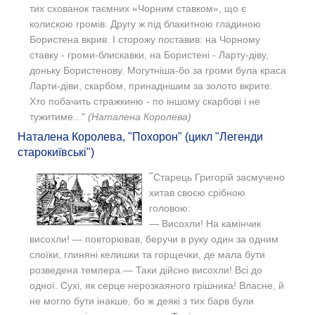
тих схованок таємних «Чорним ставком», що є
колискою громів. Другу ж під блакитною гладиною
Бористена вкрив. І сторожу поставив: на Чорному
ставку - громи-блискавки, на Бористені - Ларту-діву,
доньку Бористенову. Могутніша-бо за громи була краса
Ларти-діви, скарбом, принаднішим за золото вкрите.
Хто побачить стражкиню - по іншому скарбові і не
тужитиме..."
(Наталена Королева)
Наталена Королева, "Похорон" (цикл "Легенди
старокиївські")
"
Старець Григорій засмучено
хитав своєю срібною
головою:
— Висохли! На камінчик
висохли! — повторював, беручи в руку один за одним
слоїки, глиняні келишки та горщечки, де мала бути
розведена темпера.— Таки дійсно висохли! Всі до
одної. Сухі, як серце нерозкаяного грішника! Власне, й
не могло бути інакше, бо ж деякі з тих барв були