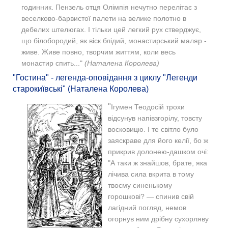
годинник. Пензель отця Олімпія нечутно перелітає з
веселково-барвистої палети на велике полотно в
дебелих штелюгах. І тільки цей легкий рух стверджує,
що білобородий, як віск блідий, монастирський маляр -
живе. Живе повно, творчим життям, коли весь
монастир спить..."
(Наталена Королева)
"Гостина" - легенда-оповідання з циклу "Легенди
старокиївські" (Наталена Королева)
"
Ігумен Теодосій трохи
відсунув напівзгорілу, товсту
восковицю. І те світло було
заяскраве для його келії, бо ж
прикрив долонею-дашком очі:
"А таки ж знайшов, брате, яка
лічива сила вкрита в тому
твоєму синенькому
горошкові? — спинив свій
лагідний погляд, немов
огорнув ним дрібну сухорляву