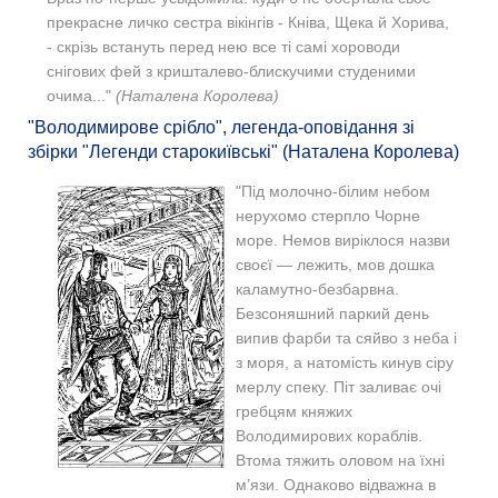
прекрасне личко сестра вікінгів - Кніва, Щека й Хорива,
- скрізь встануть перед нею все ті самі хороводи
снігових фей з кришталево-блискучими студеними
очима..."
(Наталена Королева)
"Володимирове срібло", легенда-оповідання зі
збірки "Легенди старокиївські" (Наталена Королева)
"Під молочно-білим небом
нерухомо стерпло Чорне
море. Немов виріклося назви
своєї — лежить, мов дошка
каламутно-безбарвна.
Безсоняшний паркий день
випив фарби та сяйво з неба і
з моря, а натомість кинув сіру
мерлу спеку. Піт заливає очі
гребцям княжих
Володимирових кораблів.
Втома тяжить оловом на їхні
м’язи. Однаково відважна в