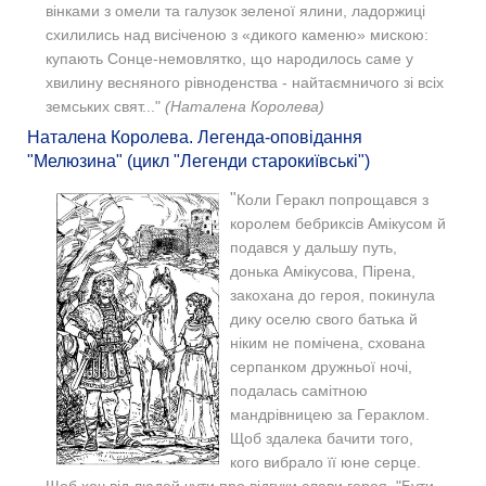
вінками з омели та галузок зеленої ялини, ладоржиці
схилились над висіченою з «дикого каменю» мискою:
купають Сонце-немовлятко, що народилось саме у
хвилину весняного рівноденства - найтаємничого зі всіх
земських свят..."
(Наталена Королева)
Наталена Королева. Легенда-оповідання
"Мелюзина" (цикл "Легенди старокиївські")
"
Коли Геракл попрощався з
королем бебриксів Амікусом й
подався у дальшу путь,
донька Амікусова, Пірена,
закохана до героя, покинула
дику оселю свого батька й
ніким не помічена, схована
серпанком дружньої ночі,
подалась самітною
мандрівницею за Гераклом.
Щоб здалека бачити того,
кого вибрало її юне серце.
Щоб хоч від людей чути про відгуки слави героя. "Бути