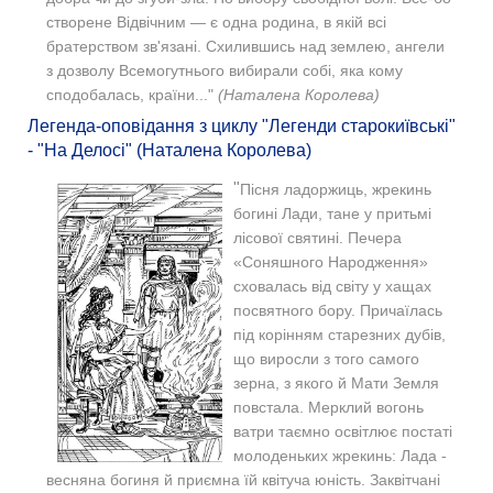
створене Відвічним — є одна родина, в якій всі
братерством зв'язані. Схилившись над землею, ангели
з дозволу Всемогутнього вибирали собі, яка кому
сподобалась, країни..."
(Наталена Королева)
Легенда-оповідання з циклу "Легенди старокиївські"
- "На Делосі" (Наталена Королева)
"
Пісня ладоржиць, жрекинь
богині Лади, тане у притьмі
лісової святині. Печера
«Соняшного Народження»
сховалась від світу у хащах
посвятного бору. Причаїлась
під корінням старезних дубів,
що виросли з того самого
зерна, з якого й Мати Земля
повстала. Мерклий вогонь
ватри таємно освітлює постаті
молоденьких жрекинь: Лада -
весняна богиня й приємна їй квітуча юність. Заквітчані