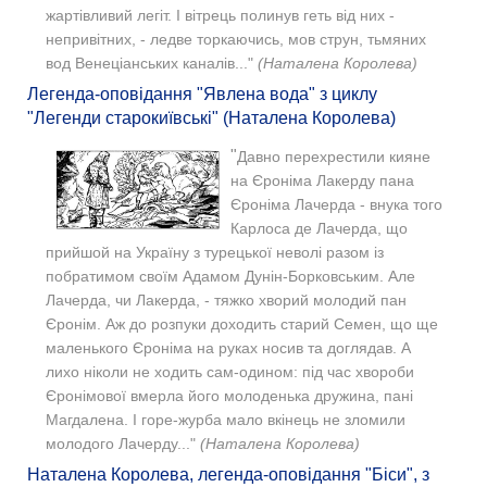
жартівливий легіт. І вітрець полинув геть від них -
непривітних, - ледве торкаючись, мов струн, тьмяних
вод Венеціанських каналів..."
(Наталена Королева)
Легенда-оповідання "Явлена вода" з циклу
"Легенди старокиївські" (Наталена Королева)
"
Давно перехрестили кияне
на Єроніма Лакерду пана
Єроніма Лачерда - внука того
Карлоса де Лачерда, що
прийшой на Україну з турецької неволі разом із
побратимом своїм Адамом Дунін-Борковським. Але
Лачерда, чи Лакерда, - тяжко хворий молодий пан
Єронім. Аж до розпуки доходить старий Семен, що ще
маленького Єроніма на руках носив та доглядав. А
лихо ніколи не ходить сам-одином: під час хвороби
Єронімової вмерла його молоденька дружина, пані
Магдалена. І горе-журба мало вкінець не зломили
молодого Лачерду..."
(Наталена Королева)
Наталена Королева, легенда-оповідання "Біси", з