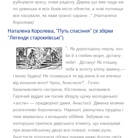
руйнувати красу, очам радісну. Дарма що вже орда аж
по урвиська зі всіх боків місто облягла, а нові полчища
все насували, як лави грізної сарани..."
(Наталена
Королева)
Наталена Королева, "Путь спасіння" (зі збірки
"Легенди старокиївські")
"
- Як дорогоцінну перлу, хоч
би й з глибин моря, дістану
тебе!.. Дістану! Як пташку,
тебе в золоту клітку замкну,—
і моєю будеш! Не сховаєшся ти від мене й не втечеш
від кохання мого! Чуєш, Анастасіє?.. Голос
базилевсового сестрича, Юстиніана, заломився.
Гарячий віддих аж палив зблідлу щічку молоденької
«зости» — придворної дами, Анастасії. Дівчина мовчки
розпачливо боронилась. Нарешті, рвонулась прудкіш і
таки вирвалась з юнацьких обіймів. Забувши на
непорушні приписи двірського етикету, що наказував
при візантійському дворі все помалі, плавкі рухи,
Анастасія підхопила обома руками важкі фалди своїх