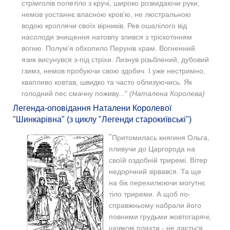
стрімголів полетіло з кручі, широко розкидаючи руки,
немов уостаннє власною кров'ю, не люстральною
водою кроплячи своїх вірників. Рев ошалілого від
насолоди знищення натовпу злився з тріскотінням
вогню. Полум'я обхопило Перунів храм. Вогненний
язик висунувся з-під стріхи. Лизнув різьблений, дубовий
гзимз, немов пробуючи свою здобич. І уже нестримно,
квапливо ковтав, швидко та часто облизуючись. Як
голодний пес смачну поживу..."
(Наталена Королева)
Легенда-оповідання Наталени Королевої
"Шинкарівна" (з циклу "Легенди старокиївські")
"
Притомилась княгиня Ольга,
пливучи до Царгорода на
своїй оздобній триремі. Вітер
недорічний зірвався. Та ще
на бік перехилюючи могутнє
тіло триреми. А щоб по-
справжньому набрали його
повними грудьми жовтогарячі,
шовкові плахти - не дається.