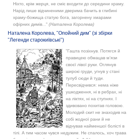
Ніхто, крім жерця, не сміє входити до середини храму.
Нарід лише відчиненими дверима бачить в глибині
храму-божища статую бога, загорнену хмарами
офірних димів..."
(Наталена Королева)
Наталена Королева, "Опойний дим" (зі збірки
"Легенди старокиївські")
"Гашта позіхнув. Потягся й
правицею обмацав м’язи
своєї лівої руки. Оглянув
широкі груди, угнув у стані
тулуб сюди й туди.
Пересвідчився: нема ніже
ушкодження, ні в ребрах, ні
на ліктях, ні на ступнях. І
здивовано похитав головою.
Молодий скит не знаходив на
собі жодної рани й не
відчував найменшої болісті в
тілі. А тим часом чувся недужим. Не спалось, хоч трава