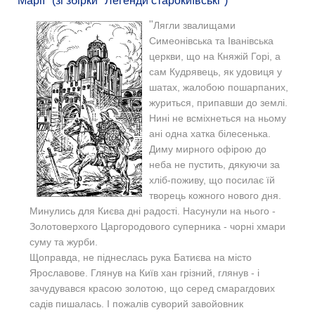
Марії" (зі збірки "Легенди старокиївські")
"
Лягли звалищами
Симеонівська та Іванівська
церкви, що на Княжій Горі, а
сам Кудрявець, як удовиця у
шатах, жалобою пошарпаних,
журиться, припавши до землі.
Нині не всміхнеться на ньому
ані одна хатка білесенька.
Диму мирного офірою до
неба не пустить, дякуючи за
хліб-поживу, що посилає їй
творець кожного нового дня.
Минулись для Києва дні радості. Насунули на нього -
Золотоверхого Царгородового суперника - чорні хмари
суму та журби.
Щоправда, не піднеслась рука Батиєва на місто
Ярославове. Глянув на Київ хан грізний, глянув - і
зачудувався красою золотою, що серед смарагдових
садів пишалась. І пожалів суворий завойовник