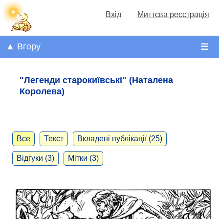
Вхід
Миттєва реєстрація
▲ Вгору
☰
"Легенди старокиївські" (Наталена
Королева)
Все
Текст
Вкладені публікації (25)
Відгуки (3)
Мітки (3)