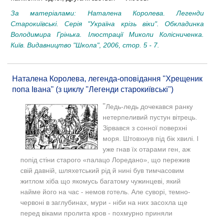
За матеріалами: Наталена Королева. Легенди
Старокиївські. Серія "Україна крізь віки". Обкладинка
Володимира Грінька. Ілюстрації Миколи Колісниченка.
Київ. Видавництво "Школа", 2006, стор. 5 - 7.
Наталена Королева, легенда-оповідання "Хрещеник
попа Івана" (з циклу "Легенди старокиївські")
"
Ледь-ледь дочекався ранку
нетерпеливий пустун вітрець.
Зірвався з сонної поверхні
моря. Штовхнув під бік хвилі. І
уже гнав їх отарами ген, аж
попід стіни старого «палацо Лоредано», що пережив
свій давній, шляхетський рід й нині був тимчасовим
житлом хіба що якомусь багатому чужинцеві, який
найме його на час - немов готель. Але суворі, темно-
червоні в заглубинах, мури - ніби на них засохла ще
перед віками пролита кров - похмурно приняли