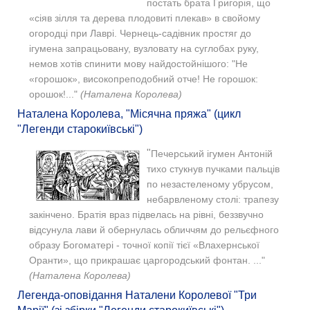
постать брата Григорія, що
«сіяв зілля та дерева плодовиті плекав» в свойому
огородці при Лаврі. Чернець-садівник простяг до
ігумена запрацьовану, вузловату на суглобах руку,
немов хотів спинити мову найдостойнішого: "Не
«горошок», високопреподобний отче! Не горошок:
орошок!..."
(Наталена Королева)
Наталена Королева, "Місячна пряжа" (цикл
"Легенди старокиївські")
"
Печерський ігумен Антоній
тихо стукнув пучками пальців
по незастеленому убрусом,
небарвленому столі: трапезу
закінчено. Братія враз підвелась на рівні, беззвучно
відсунула лави й обернулась обличчям до рельєфного
образу Богоматері - точної копії тієї «Влахернської
Оранти», що прикрашає царгородський фонтан. ..."
(Наталена Королева)
Легенда-оповідання Наталени Королевої "Три