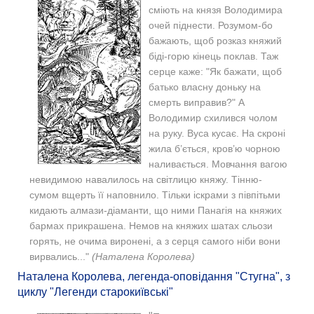
сміють на князя Володимира
очей піднести. Розумом-бо
бажають, щоб розказ княжий
біді-горю кінець поклав. Таж
серце каже: "Як бажати, щоб
батько власну доньку на
смерть виправив?" А
Володимир схилився чолом
на руку. Вуса кусає. На скроні
жила б’ється, кров’ю чорною
наливається. Мовчання вагою
невидимою навалилось на світлицю княжу. Тінню-
сумом вщерть її наповнило. Тільки іскрами з півпітьми
кидають алмази-діаманти, що ними Панагія на княжих
бармах прикрашена. Немов на княжих шатах сльози
горять, не очима виронені, а з серця самого ніби вони
вирвались..."
(Наталена Королева)
Наталена Королева, легенда-оповідання "Стугна", з
циклу "Легенди старокиївські"