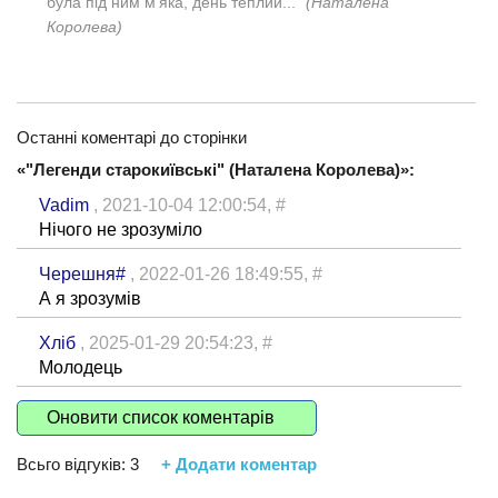
була під ним м’яка, день теплий..."
(Наталена
Королева)
Останні коментарі до сторінки
«"Легенди старокиївські" (Наталена Королева)»:
Vadim
, 2021-10-04 12:00:54,
#
Нічого не зрозуміло
Черешня#
, 2022-01-26 18:49:55,
#
А я зрозумів
Хліб
, 2025-01-29 20:54:23,
#
Молодець
Оновити список коментарів
Всьго відгуків:
3
+ Додати коментар