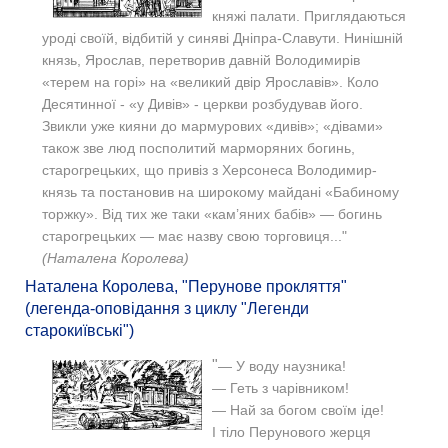
княжі палати. Приглядаються
уроді своїй, відбитій у синяві Дніпра-Славути. Нинішній
князь, Ярослав, перетворив давній Володимирів
«терем на горі» на «великий двір Ярославів». Коло
Десятинної - «у Дивів» - церкви розбудував його.
Звикли уже кияни до мармурових «дивів»; «дівами»
також зве люд посполитий марморяних богинь,
старогрецьких, що привіз з Херсонеса Володимир-
князь та постановив на широкому майдані «Бабиному
торжку». Від тих же таки «кам’яних бабів» — богинь
старогрецьких — має назву свою торговиця..."
(Наталена Королева)
Наталена Королева, "Перунове прокляття"
(легенда-оповідання з циклу "Легенди
старокиївські")
"
— У воду наузника!
— Геть з чарівником!
— Най за богом своїм іде!
І тіло Перунового жерця