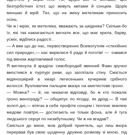
безтурботних істот, що живуть квітами й сонцем. Щорік
меншає й мрій. Тих, що на зміну метеликам приносить
осінь.
Чи ж і мрію, як метелика, вважають за шкідника? Скільки-бо
їх, які так намагаються вигнати все, що має крила, барву,
усміх, відблиск радості...
— А вже що до нас, первостворених Всемогутнім «стихійних
сил природи»,— нас виріклися б радо й поготів! — озвався
під вікном жартовливий голос.
Я виглянула й зраділа: сивобородий звинний Фавн зручно
вмостився в пурпурі реви, що заплітала стіну. Сміється
мідяношкірий в хмарі легесеньких кучериків срібного
волосся. Вузловатим пальцем вказує на аметистове гроно:
— Можна? — й, не чекаючи відповіді, бо ж хто пожаліє
гроно винограду? — общипує по ягодці, як дрізд.— В такі
золоті дні,— втягає в себе профіте сонцем і теплою землею
медове повітря,— достигають не тільки фона, але й туга
людського серця по незабутньому. Чи ж не вгадав?..
Сміється до мене, мов добрий приятель, що лиш вчора
перервав був свою щоденну дружню розмову зі мною, під