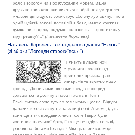
боях з ворогом чи з розбурханим морем, міцна
дружина тривожно вдивляється в обрії: такі умертвлені
млавою дні віщують землетрус або злу хуртовину. І не в
одній чубатій голові, посивілій в боях, мевою кружляє
думка: чи ж гаразд надумав наш князь — хреститись у
віру грецьку?..."
(Наталена Королева)
Наталена Королева, легенда-оповідання "Еклога"
(зі збірки "Легенди старокиївські")
"
Пливуть в лазурі ночі
струмочки пахощів від
прив’ялих гірських трав,
кипарисів та вкритих тінню
троянд. Достиглими овочами з садів гесперид
зриваються в долину з неба і гасять в Понті
Евксінському свою тугу по земському щастю. Відгуки
далеких голосів линуть з таємниці ночі. А може, ідуть
вони ще з тих прадавніх часів, коли Таврія була
частиною щасливої Аркадії та ще не відірвалась від
улюбленої богами Еллади? Місяць сповиває море
опалевою імлою. Мрія стає дійсністю, а Земля -