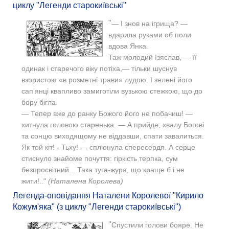
циклу "Легенди старокиївські"
"
— I знов на ігрища? —
вдарила руками об поли
вдова Янка.
Таж молодий Ізяслав, — її
одинак і старечого віку потіха,— тільки шуснув
взористою «в розметні трави» лудою. І зелені його
сап’янці квапливо замиготіли вузькою стежкою, що до
бору бігла.
— Тепер вже до ранку Божого його не побачиш! —
хитнула головою старенька. — А прийде, хвалу Богові
та сонцю виходящому не віддавши, спати завалиться.
Як той кіт! - Тьху! — сплюнула спересердя. А серце
стиснуло знайоме почуття: гіркість терпка, сум
безпросвітний... Така туга-жура, що краще б і не
жити!.."
(Наталена Королева)
Легенда-оповідання Наталени Королевої "Кирило
Кожум'яка" (з циклу "Легенди старокиївські")
"
Спустили голови бояре. Не