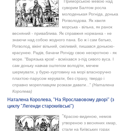
"
Приморською мевою над
суворим Балтом росла
молоденькая Рогніда, донька
Рогволодова. Як хвиля
морська - вільна, як ранок
весняний - приваблива. Як справжня норманка - не
знаючи над собою жодного пана. Бо ж і сам батько,
Рогволод, вікінг вільний, сміливий, пишався донькою-
красунею. Радів, бачачи Рогніду свою нескротною - як
море. "Варязька кров! - всміхався з-під сивого вуса. І
сам доньку навчав оштепом володіти, мечем
шермувати, у бурю-хуртовину на морі власноручно
плахтою-парусом керувати, без страху, твердо і
справно мореплавцям розкази давати..."
(Наталена
Королева)
Наталена Королева, "На Ярославовому дворі" (з
циклу "Легенди старокиївські")
"
Красою-видиною, немов
утвореною з весняних хмар,
стали на Київських горах