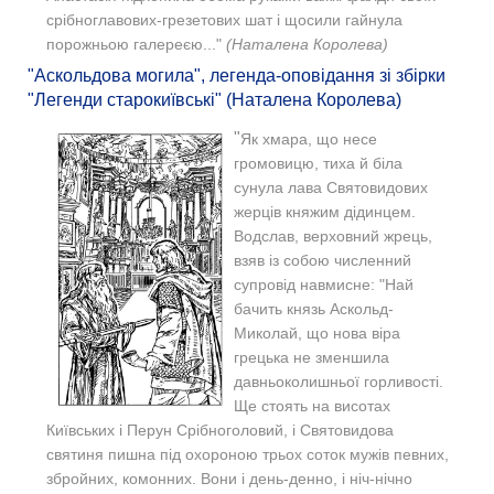
срібноглавових-грезетових шат і щосили гайнула
порожньою галереєю..."
(Наталена Королева)
"Аскольдова могила", легенда-оповідання зі збірки
"Легенди старокиївські" (Наталена Королева)
"
Як хмара, що несе
громовицю, тиха й біла
сунула лава Святовидових
жерців княжим дідинцем.
Водслав, верховний жрець,
взяв із собою численний
супровід навмисне: "Най
бачить князь Аскольд-
Миколай, що нова віра
грецька не зменшила
давньоколишньої горливості.
Ще стоять на висотах
Київських і Перун Срібноголовий, і Святовидова
святиня пишна під охороною трьох соток мужів певних,
збройних, комонних. Вони і день-денно, і ніч-нічно