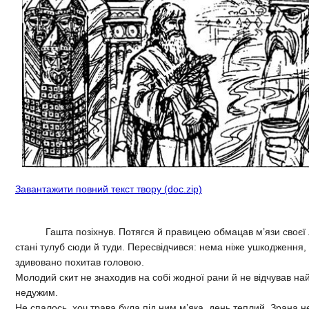
Завантажити повний текст твору (doc.zip)
Гашта позіхнув. Потягся й правицею обмацав м’язи своєї ліво
стані тулуб сюди й туди. Пересвідчився: нема ніже ушкодження, ні 
здивовано похитав головою.
Молодий скит не знаходив на собі жодної рани й не відчував найм
недужим.
Не спалось, хоч трава була під ним м’яка, день теплий. Зрана не 