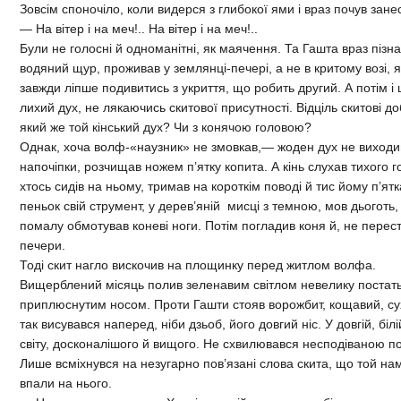
Зовсім споночіло, коли видерся з глибокої ями і враз почув зане
— На вітер і на меч!.. На вітер і на меч!..
Були не голосні й одноманітні, як маячення. Та Гашта враз піз
водяний щур, проживав у землянці-печері, а не в критому возі, я
завжди ліпше подивитись з укриття, що робить другий. А потім і 
лихий дух, не лякаючись скитової присутності. Відціль скитові д
який же той кінський дух? Чи з конячою головою?
Однак, хоча волф-«наузник» не змовкав,— жоден дух не виходив
напочіпки, розчищав ножем п’ятку копита. А кінь слухав тихого г
хтось сидів на ньому, тримав на короткім поводі й тис йому п’ят
пеньок свій струмент, у дерев’яній мисці з темною, мов дьоготь,
помалу обмотував коневі ноги. Потім погладив коня й, не перест
печери.
Тоді скит нагло вискочив на площинку перед житлом волфа.
Вищерблений місяць полив зеленавим світлом невелику постать
приплюснутим носом. Проти Гашти стояв ворожбит, кощавий, су
так висувався наперед, ніби дзьоб, його довгий ніс. У довгій, бі
світу, досконалішого й вищого. Не схвилювався несподіваною п
Лише всміхнувся на незугарно пов’язані слова скита, що той нам
впали на нього.