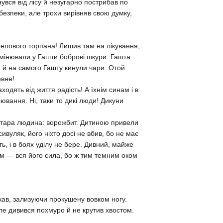
вся від лісу й незугарно пострибав по
ебезпеки, але трохи вирівняв свою думку,
тепового торпана! Лишив там на лікування,
 вимінювали у Гашти боброві шкури. Гашта
и й на самого Гашту кинули чари. Отой
евне!
аходять від життя радість! А їхнім синам і в
ювання. Ні, таки то дикі люди! Дикуни
 стара людина: ворожбит. Дитиною привели
ивуляк, його ніхто досі не вбив, бо не має
ь, і в боях уділу не бере. Дивний, майже
нім — вся його сила, бо ж тим темним оком
вкав, зализуючи прокушену вовком ногу.
але дивився похмуро й не крутив хвостом.