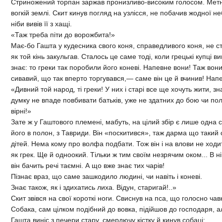
Стриножений торпан заржав пронизливо-високим голосом. Метну
вогкій землі. Скит кинув погляд на узлісся, не побачив жодної н
ніби вивів її з хащі.
«Таж треба піти до ворожбита!»
Має-бо Гашта у кудесника свого коня, справедливого коня, не с
як той кінь закульгав. Сталось це саме тоді, коли грецькі купці
знає: то греки так поробили його коневі. Напевне вони! Таж вон
сивавий, що так вперто торгувався,— саме він це й вчинив! Нап
«Дивний той народ, ті греки! У них і старі все ще хочуть жити, зн
думку не впаде повбивати батьків, уже не здатних до бою чи пол
вірні!»
Зате ж у Гаштового племені, мабуть, на цілий збір є лише одна
його в полон, з Тавриди. Він «поскитився», таж дарма що такий с
дітей. Нема кому про волфа подбати. Тож він і на влови не ходит
як грек. Ще й одноокий. Тільки ж тим своїм незрячим оком... В 
він бачить речі таємні. А що вже знає тих чарів!
Пізнає враз, що саме зашкодило людині, чи навіть і коневі.
Знає також, як і здихатись лиха. Відун, старигай!..»
Скит звівся на свої короткі ноги. Свиснув на пса, що голосно ча
Собака, сам цілком подібний до вовка, підійшов до господаря, 
Гашта виніс з печери стару, смердючу кістку й кинув собаці: