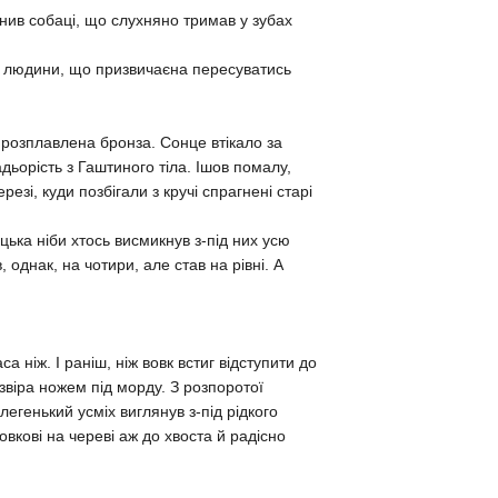
нив собаці, що слухняно тримав у зубах
ою людини, що призвичаєна пересуватись
 розплавлена бронза. Сонце втікало за
адьорість з Гаштиного тіла. Ішов помалу,
езі, куди позбігали з кручі спрагнені старі
нацька ніби хтось висмикнув з-під них усю
 однак, на чотири, але став на рівні. А
 ніж. І раніш, ніж вовк встиг відступити до
віра ножем під морду. З розпоротої
егенький усміх виглянув з-під рідкого
вкові на череві аж до хвоста й радісно