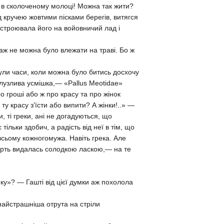
о в сколоченому молоці! Можна так жити?
д кручею жовтими пісками берегів, витягся
настроювала його на войовничий лад і
 аж не можна було влежати на траві. Бо ж
ли часи, коли можна було битись досхочу
лузлива усмішка,— «Pallus Meotidae»
о гроші або ж про красу та про жінок
у красу з’їсти або випити? А жінки!..» —
, ті греки, ані не догадуються, що
ільки здобич, а радість від неї в тім, що
всьому кожногомужа. Навіть грека. Але
мерть видалась солодкою ласкою,— на те
нку»? — Гашті від цієї думки аж похолола
 найстрашніша отрута на стріли