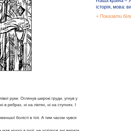
Наша країна – У
історія, мова: в
+ Показати біл
ї руки. Оглянув широкі груди, угнув у
в ребрах, ні на ліктях, ні на ступнях. І
еншої болісті в тілі. А тим часом чувся
мав нічого в роті: не хотілося ані випити