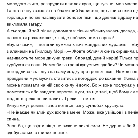
молодого скита, розпрудити в жилах кров, що гускне, мов масл
Гашта глянув звічев’я на блакитний Бористен, що ліниво плив пі
горілиць й почав наспівувати бойової пісні, що давніш відразу 
викликала загару.
А сьогодні й той лік не допомагав: тільки збільшувалась досада,
на кого ти розпалишся, як ніде поблизу нема ворога!
«Були часи»,— потягли думкою ключі мандрівних журавлів.—«Бу
з аланами на Гнилому Морі».— Жовте обличчя скита скривила г
називають те море дикуни греки. Справді, дикий нарід! Тільки пр
турбуються вони. Немовби за гроші купується здобич? Чи можна т
погордливо сплюнув на саму згадку про грецькі пісні. Немов вони
правдивий муж мусить ставитись з погордою до кохання. Жінка є т
можна показати на ній свою силу й волю. Бо ж вона послухає у 
помститись або завдати ворогові муки, та ще такі, щоб йому с
жодного грека не вистачить. Греки — сміття...
Кинув жмут ремнів і знов потягся, аж у суглобах хруснуло.
«Не інакше як злий дух вхопив мене. Може, вже увійшов і в печі
спина.
Знав-бо, що звідти ніщо не вижене лихої сили. Не дурно ж бо й
здобувається з гнилих печінок...