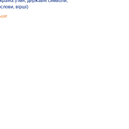
країна (гімн, державні символи,
ислови, вірші)
ьше