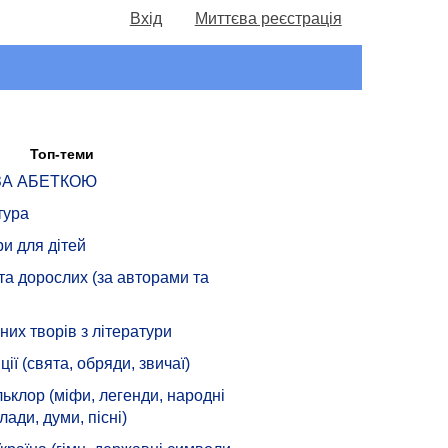
Вхід
Миттєва реєстрація
Топ-теми
 ЗА АБЕТКОЮ
тура
ри для дітей
 та дорослих (за авторами та
их творів з літератури
ції (свята, обряди, звичаї)
ьклор (міфи, легенди, народні
лади, думи, пісні)