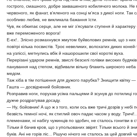
гострого, смашного, добре заквашеного кобилячого молока. Не 
червоного, як фанат, в’яленого на сонці м’яса з дикої ноги. Так 
особливо любив, не викликала бажання їсти.
Чув, як обкипає серце, але не міг з’ясувати ступеня й характеру
вже переможеного ворога!
Е-ех!.. Злісно розмахнувся жмутом буйволових ремнів, що з них в
повітрі кілька посвистів. Троє невеликих, волохатих диких коне
на узліссі, метнулись вбік й нашорошили свої короткі вуха.
Перерізані ударом ремнів, звислі безсилі голівки високих будякі
панування над степом, відбивали вільну блакить широкого неба 
медом.
Таж хіба в тім потішення для дужого парубка? Знищити квітку —
Гашта — досвідчений бойовник.
Розправив ноги, порухав усіма пальцями й зсунув до потилиці 
дужче роздратував досаду.
— Ну, бойовник! А що ж з того, коли ось вже тричі дозрів у небі 
безвість темної ночі, як стиглий овоч падає часом у воду. Тричі!..
племенами, ні набігу чужинців по здобич, не сталось гонитви в с
Тільки й бачив кров, що з упольованих звірят. Тільки всього й з
буків. Ані не горів ліс... Рішучо нічого не сталось за цей довги