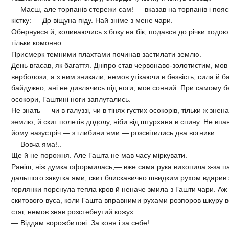
— Маєш, але торпанів стережи сам! — вказав на торпанів і пояс
кістку: — До віщуна піду. Най зніме з мене чари.
Обернувся й, коливаючись з боку на бік, подався до річки ход
тільки комонно.
Присмерк темними плахтами починав застилати землю.
День вгасав, як багаття. Дніпро став червонаво-золотистим, мов
верболози, а з ним зникали, немов утікаючи в безвість, сила й б
байдужно, ані не дивлячись під ноги, мов сонний. При самому бер
осокори, Гаштині ноги заплутались.
Не знать — чи в галуззі, чи в тінях густих осокорів, тільки ж зне
землю, й скит полетів додолу, ніби від штурхана в спину. Не впав,
йому назустріч — з глибини ями — розсвітились два вогники.
— Вовча яма!..
Ще й не порожня. Але Гашта не мав часу міркувати.
Раніш, ніж думка оформилась,— вже сама рука вихопила з-за паса
дальшого закутка ями, скит блискавично швидким рухом вдарив з
горлянки порснула тепла кров й неначе змила з Гашти чари. Аж л
скитового вуса, коли Гашта вправними рухами розпоров шкуру во
стяг, немов зняв розстебнутий кожух.
— Віддам ворожбитові. За коня і за себе!