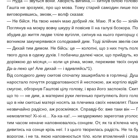
— Нуда — звуться вони. Хворість вигійна,— хитнув білою голово
Гашта не зрозуміє, про що мова. Тому старий самодин лише похи
виговорившись, змовк,— волф сказав:
— Не бійся. На твою неміч маю добрий лік. Маю. Я ж бо — зілій
Поглянув на мокру вовчу шкуру й повісив її на галузі бсокора. П
збудив до життя ледве тліле вугілля, сипнув на нього пригорщу 
вогником закучерявився солодкавий дим. Тоді зілійник звелів ски
— Дихай тим димом. Не бійсь: це — колопні, що з них тчуть по
твого духа в одежу духів. І побачиш далекі часи, що прийдуть, к
доріжкою до місяця,— коли ця річка, може, переживе твоїх онуків
Да-а-леко це! Але дихай — і вдивляйсь*1).
Від солодкого диму скитові спочатку зашкрябало в горлянці. Ду
наростало почуття роздратованості й неспокою, аж кортіло віді
смугою, обгорнув Гаштові цілу голову, і враз його заспокоїв. Ски
що то — не дим, а материні руки легенько притуляють його голо
що в нім скитські матері носять за плечима своїх немовлят. Пах
незвичайно радісно, аж розсміявся. Справді-бо: вже таки він —
немовлятко! Хі-хі-хі... Ха-ха-ха!..— нездержимо зареготав уголос.
тим часом неначе наповнювалось сонцем. От, як та в’ялена чечуга
дивитись на сонце крізь неї. І з цього творилась радість. Не та 
ворогом, і не та, якою наповнюється тіло, коли втомлений і спра