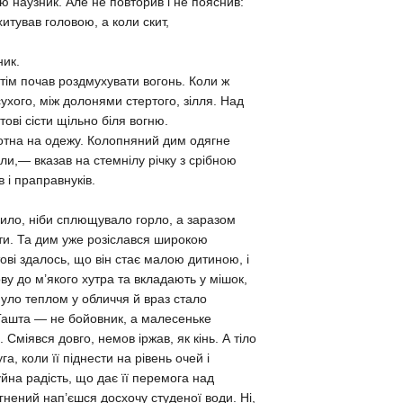
ю наузник. Але не повторив і не пояснив:
тував головою, а коли скит,
ник.
отім почав роздмухувати вогонь. Коли ж
сухого, між долонями стертого, зілля. Над
тові сісти щільно біля вогню.
лотна на одежу. Колопняний дим одягне
оли,— вказав на стемнілу річку з срібною
 і праправнуків.
шило, ніби сплющувало горло, а заразом
йти. Та дим уже розіслався широкою
тові здалось, що він стає малою дитиною, і
ву до м’якого хутра та вкладають у мішок,
нуло теплом у обличчя й враз стало
 Гашта — не бойовник, а малесеньке
 Сміявся довго, немов іржав, як кінь. А тіло
, коли її піднести на рівень очей і
буйна радість, що дає її перемога над
гнений нап’єшся досхочу студеної води. Ні,