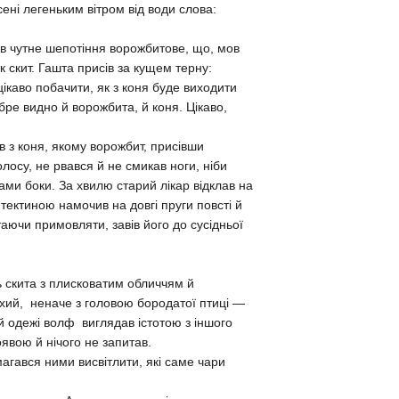
сені легеньким вітром від води слова:
нав чутне шепотіння ворожбитове, що, мов
к скит. Гашта присів за кущем терну:
цікаво побачити, як з коня буде виходити
обре видно й ворожбита, й коня. Цікаво,
 з коня, якому ворожбит, присівши
олосу, не рвався й не смикав ноги, ніби
ками боки. За хвилю старий лікар відклав на
 тектиною намочив на довгі пруги повсті й
аючи примовляти, завів його до сусідньої
 скита з плисковатим обличчям й
хий, неначе з головою бородатої птиці —
лій одежі волф виглядав істотою з іншого
оявою й нічого не запитав.
агався ними висвітлити, які саме чари