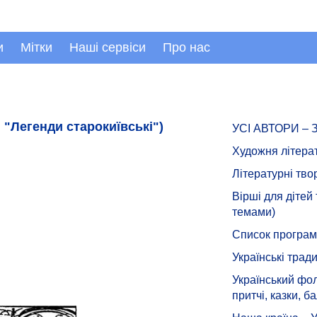
и
Мітки
Наші сервіси
Про нас
 "Легенди старокиївські")
УСІ АВТОРИ –
Художня літера
Літературні тво
Вірші для дітей
темами)
Список програмн
Українські тради
Український фол
притчі, казки, ба