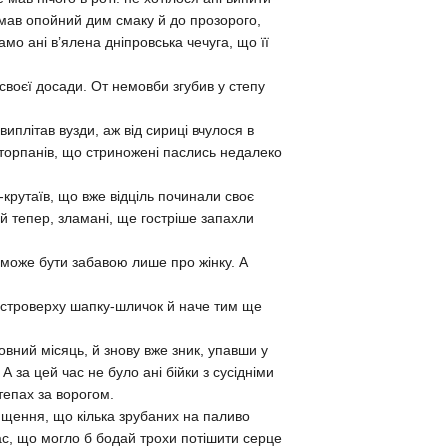
мав опойний дим смаку й до прозорого,
само ані в’ялена дніпровська чечуга, що її
 своєї досади. От немовби згубив у степу
иплітав вузди, аж від сириці вчулося в
й-торпанів, що стриножені паслись недалеко
в-крутаїв, що вже відціль починали своє
й тепер, зламані, ще гостріше запахли
 може бути забавою лише про жінку. А
гостроверху шапку-шличок й наче тим ще
повний місяць, й знову вже зник, упавши у
 А за цей час не було ані бійки з сусідніми
тепах за ворогом.
нищення, що кілька зрубаних на паливо
й час, що могло б бодай трохи потішити серце