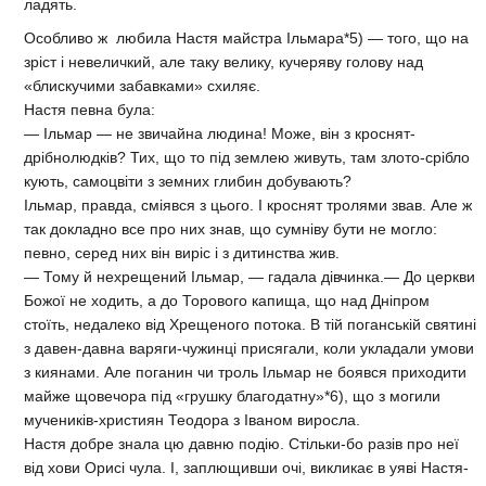
ладять.
Особливо ж любила Настя майстра Ільмара*5) — того, що на
зріст і невеличкий, але таку велику, кучеряву голову над
«блискучими забавками» схиляє.
Настя певна була:
— Ільмар — не звичайна людина! Може, він з кроснят-
дрібнолюдків? Тих, що то під землею живуть, там злото-срібло
кують, самоцвіти з земних глибин добувають?
Ільмар, правда, сміявся з цього. І кроснят тролями звав. Але ж
так докладно все про них знав, що сумніву бути не могло:
певно, серед них він виріс і з дитинства жив.
— Тому й нехрещений Ільмар, — гадала дівчинка.— До церкви
Божої не ходить, а до Торового капища, що над Дніпром
стоїть, недалеко від Хрещеного потока. В тій поганській святині
з давен-давна варяги-чужинці присягали, коли укладали умови
з киянами. Але поганин чи троль Ільмар не боявся приходити
майже щовечора під «грушку благодатну»*6), що з могили
мучеників-християн Теодора з Іваном виросла.
Настя добре знала цю давню подію. Стільки-бо разів про неї
від хови Орисі чула. І, заплющивши очі, викликає в уяві Настя-