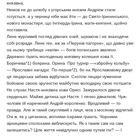
князівна.
Немов не до шлюбу з угорським князем Андрієм стати
готується, а у черниці ніби має йти — до Свято-Ірининського,
нового монастиря, що Інгігерда-Ірина, мати-княгиня, щойно
поставила.
Лине журливий погляд дівочих очей, шукаючи і не знаходячи
собі розради. Лине ген, аж за «Перунів пагорок», що давно уже
на ньому требище «капів» — богів поганських звалено.
Даремно тішить молоденьку князівну колишня хова її,
Боричева*1) боярина, Орина. Про турнір —«збройну кольбу»
— Ярославні нагадує. По-перше*2), бо на Ярославовому дворі
ця лицарська забава відбулася. Схотіли лицарі-чуженини
бойовою своєю зручністю майбутню володарку свою потішити.
Не слухає Настя-князівна хови Орисі. Зажурилося дівоче
серденько. Майже дитина ще Настя. І лячно дівчаткові. Чуж-
чоловік їй наречений Андрій-короленко. Вродливий — то
правда. Але ж такий смуглявий з лиця, мов з мосянжу відлитий.
Очі ж, як у циганина, вогнями-іскрами грають. Чорними
зірницями-сполохами виблискують. Як з таким сам на сам
залишитись? Ціле життя невідлучно одним путем іти? — І