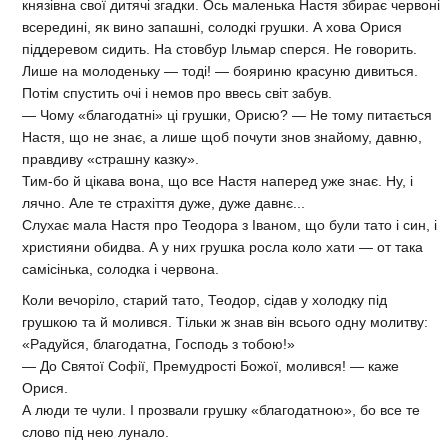
князівна свої дитячі згадки. Ось маленька Настя збирає червоні
всередині, як вино запашні, солодкі грушки. А хова Орися
піддеревом сидить. На стовбур Ільмар сперся. Не говорить.
Лише на молоденьку — тоді! — бояриню красуню дивиться.
Потім спустить очі і немов про ввесь світ забув.
— Чому «благодатні» ці грушки, Орисю? — Не тому питається
Настя, що не знає, а лише щоб почути знов знайому, давню,
правдиву «страшну казку».
Тим-бо й цікава вона, що все Настя наперед уже знає. Ну, і
лячно. Але те страхіття дуже, дуже давнє...
Слухає мала Настя про Теодора з Іваном, що були тато і син, і
християни обидва. А у них грушка росла коло хати — от така
самісінька, солодка і червона.
Коли вечоріло, старий тато, Теодор, сідав у холодку під
грушкою та й молився. Тільки ж знав він всього одну молитву:
«Радуйся, благодатна, Господь з тобою!»
— До Святої Софії, Премудрості Божої, молився! — каже
Орися.
А люди те чули. І прозвали грушку «благодатною», бо все те
слово під нею лунало.