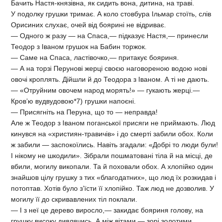
Бачить Настя-князівна, як сидить вона, дитина, на траві.
У подолку грушки тримає. А коло стовбура Ільмар стоїть, слів
Орисиних слухає, очей від боярині не відриває.
— Одного ж разу — на Спаса,— підказує Настя,— принесли
Теодор з Іваном грушок на Бабин торжок.
— Саме на Спаса, ластівочко,— притакує бояриня.
— А на торзі Перунові жерці своєю наговореною водою нові
овочі кроплять. Дійшли й до Теодора з Іваном. А ті не дають.
— «Отруйним овочем народ морять!» — гукають жерці.—
Кров’ю вудвудовою*7) грушки напоєні.
— Присягніть на Перуна, що то — неправда!
Але ж Теодор з Іваном поганської присяги не приймають. Люд
кинувся на «християн-травичів» і до смерті забили обох. Коли
ж забили — заспокоїлись. Навіть згадали: «Добрі то люди були!
І нікому не шкодили». Зібрали пошматовані тіла й на місці, де
вбили, могилу викопали. Та й поховали обох. А хлопійко один
знайшов цілу грушку з тих «благодатних», що люд їх розкидав і
потоптав. Хотів було з’їсти її хлопійко. Таж люд не дозволив. У
могилу її до скривавлених тіл поклали.
— І з неї це дерево виросло,— закидає бояриня голову, на
грушку високу дивлячись. А між вітами — зорі золотими