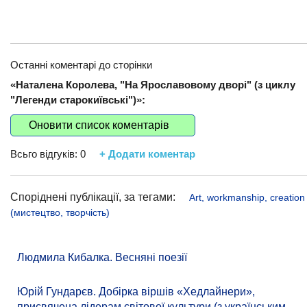
Останні коментарі до сторінки
«Наталена Королева, "На Ярославовому дворі" (з циклу
"Легенди старокиївські")»:
Оновити список коментарів
Всьго відгуків:
0
+ Додати коментар
Споріднені публікації, за тегами:
Art, workmanship, creation
(мистецтво, творчість)
Людмила Кибалка. Весняні поезії
Юрій Гундарєв. Добірка віршів «Хедлайнери»,
присвячена лідерам світової культури (з українським