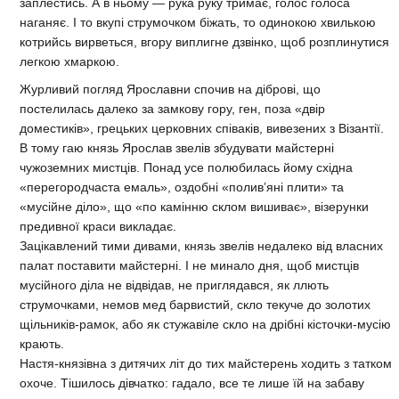
заплестись. А в ньому — рука руку тримає, голос голоса
наганяє. І то вкупі струмочком біжать, то одинокою хвилькою
котрийсь вирветься, вгору виплигне дзвінко, щоб розплинутися
легкою хмаркою.
Журливий погляд Ярославни спочив на діброві, що
постелилась далеко за замкову гору, ген, поза «двір
доместиків», грецьких церковних співаків, вивезених з Візантії.
В тому гаю князь Ярослав звелів збудувати майстерні
чужоземних мистців. Понад усе полюбилась йому східна
«перегородчаста емаль», оздобні «полив’яні плити» та
«мусійне діло», що «по камінню склом вишиває», візерунки
предивної краси викладає.
Зацікавлений тими дивами, князь звелів недалеко від власних
палат поставити майстерні. І не минало дня, щоб мистців
мусійного діла не відвідав, не приглядався, як ллють
струмочками, немов мед барвистий, скло текуче до золотих
щільників-рамок, або як стужавіле скло на дрібні кісточки-мусію
крають.
Настя-князівна з дитячих літ до тих майстерень ходить з татком
охоче. Тішилось дівчатко: гадало, все те лише їй на забаву