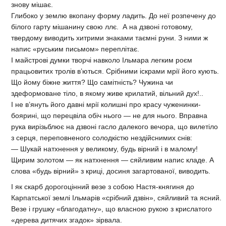
знову мішає.
Глибоко у землю вкопану форму ладить. До неї розпечену до
білого гарту мішанину свою ллє. А на дзвоні готовому,
твердому виводить хитрими знаками таємні руни. З ними ж
напис «руським письмом» переплітає.
І майстрові думки творчі навколо Ільмара легким роєм
працьовитих тролів в’ються. Срібними іскрами мрії його кують.
Що йому біжне життя? Що самітність? Чужина чи
здеформоване тіло, в якому живе крилатий, вільний дух!..
І не в’януть його давні мрії колишні про красу чуженинки-
боярині, що перецвіла обіч нього — не для нього. Вправна
рука вирізьблює на дзвоні гасло далекого вечора, що вилетіло
з серця, переповненого солодкістю нездійснимих снів:
— Шукай натхнення у великому, будь вірний і в малому!
Щирим золотом — як натхнення — сяйливим напис кладе. А
слова «будь вірний» з криці, досиня загартованої, виводить.
І як скарб дорогоцінний везе з собою Настя-княгиня до
Карпатської землі Ільмарів «срібний дзвін», сяйливий та ясний.
Везе і грушку «благодатну», що власною рукою з крислатого
«дерева дитячих згадок» зірвала.