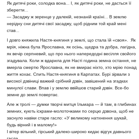
Як дитячі роки, солодка вона... І, як дитячі роки, не дасться її
зберегти...
— Засаджу ж зеренце у далекій, незнаній країні... В землю
нерідну сни дитячі свої засаджу, щоб рідним той край мені
став...
І довго княжила Настя-княгиня у землі, що стала їй «своя». Як
мрія, ніжна була Ярославна, як осінь, щедра та добра, лагідна,
як вечір серпневий, що про нього напередодні весілля свойого
згадувала. Коли ж вдарила для Насті година земна остання, не
вмерла смертю Ярославна, як не вмирає ніхто, хто мрію понад
життя кохає. Спить Настя-княгиня в Карпатах. Бурі зірвали з
високої дзвіниці важкий срібний дзвін, завішений на згадках
минулої слави. Впав і у землю ввійшов старий дзвін. Все-бо
земне до землі повертає.
Але ж тролі — думки творчі митця Ільмара — й там, в глибинах
земних, кують іскрами-молоточками по серцю дзвона, щоб не
заснуло навіки старе гасло: «У великому натхнення шукай,
будь вірний і в малому!»
І вітер вільний, гірський далеко-широко кидає відгук давнього
гасла.