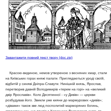
Завантажити повний текст твору (doc.zip)
Красою-видиною, немов утвореною з весняних хмар, стали
на Київських горах княжі палати. Приглядаються уроді своїй,
відбитій у синяві Дніпра-Славути. Нинішній князь, Ярослав,
перетворив давній Володимирів «терем на горі» на «великий
двір Ярославів». Коло Десятинної - «у Дивів» — церкви
розбудував його. Звикли уже кияни до мармурових «дивів»;
«дівами» також зве люд посполитий марморяних богинь,
старогрецьких, що привіз з Херсонеса Володимир-князь та