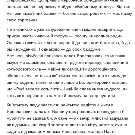
постановив на широкому майдані «Бабиному торжку». Від тих
же таки «кам’яних бабів» — богинь старогрецьких — має назву
свою торговиця.
Не викликають уже зачудовання киян і мідяні квадриги, що
прикрашають київський форум — площу «народної ради».
Однаково звикає людське серце й до пишноти-багатства, й до
біди нужденної. І однаково — до обох байдужіє.
Але нові, різьблені прикраси палат Ярославових, та мозаїка —
«мусія» з марморів, фіалового, рідкого порфіру, слоновини й
кольорового скла — майже як самоцвіти дорогоцінного,
вбирають очі не тільки київських «невігласів», що з шинку до
шинку ходять, тямлячи одно лише з Володимирових навчань,
що «Русі веселіє єсть пити». Інші-бо слова князя мудрого, як
крізь сито дірчасте, з пам’яті й розуму на вітер пустили.
Київському люду здається: райською радістю є жити в
Ярославових палатах. Вовіки у цих розкошах не знудився б,
жури-туги не зазнав би. А отже — як вечір імлистий задумана,
як підзимок, що скарб золотого листя по вітру розвіяв, сумна
сидить під віконцем донька Ярославова, молода Настя-