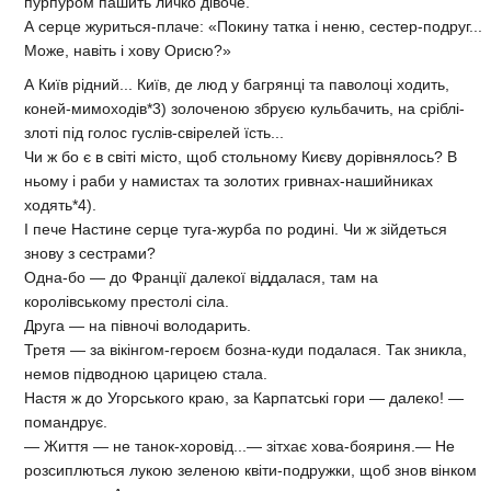
пурпуром пашить личко дівоче.
А серце журиться-плаче: «Покину татка і неню, сестер-подруг...
Може, навіть і хову Орисю?»
А Київ рідний... Київ, де люд у багрянці та паволоці ходить,
коней-мимоходів*3) золоченою збруєю кульбачить, на сріблі-
злоті під голос гуслів-свірелей їсть...
Чи ж бо є в світі місто, щоб стольному Києву дорівнялось? В
ньому і раби у намистах та золотих гривнах-нашийниках
ходять*4).
І пече Настине серце туга-журба по родині. Чи ж зійдеться
знову з сестрами?
Одна-бо — до Франції далекої віддалася, там на
королівському престолі сіла.
Друга — на півночі володарить.
Третя — за вікінгом-героєм бозна-куди подалася. Так зникла,
немов підводною царицею стала.
Настя ж до Угорського краю, за Карпатські гори — далеко! —
помандрує.
— Життя — не танок-хоровід...— зітхає хова-бояриня.— Не
розсиплються лукою зеленою квіти-подружки, щоб знов вінком