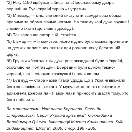
*2) Року 1150 відбувся в Києві на «Ярославовому дворі»
перший на Русі-Україні турнір «з уграми».
*3) Мимохід — кінь, вивчений виступати завжди враз обома
правими та обома лівими ногами. На такому коні дуже зручно і
спокійно їхати (що знаю з досвіду).
*4) Так запевняє автор з XII століття.
*5) Ільмар — ім’я майстра, якого підпис було можна прочитати
на деяких полив’яних плитах при розкопинах у Десятинній
церкві.
*6) Грушки «благодатні» дуже розповсюджені були в Україні,
особливо на Полтавщині. Всередині були цілком темно-
червоні, ніжні, солодко-кваскуваті і пахли вином.
*7) Вуд вуд — стара назва птаха удода, що в Україні вважали
його за зловісного, лихого. У мусульман же він є «вісником
архангела Джебраїла» (Гавриїла) й приносить щастя тому, хто
його побачить.
За матеріалами: Наталена Королева. Легенди
Старокиївські. Серія "Україна крізь віки". Обкладинка
Володимира Грінька. Ілюстрації Миколи Колісниченка. Київ.
Видавництво "Школа", 2006, стор. 198 - 205.