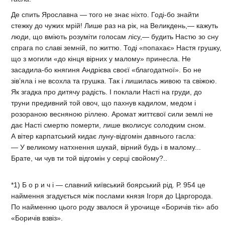
Де спить Ярославна — того не знає ніхто. Годі-бо знайти
стежку до чужих мрій! Лише раз на рік, на Великдень,— кажуть
люди, що вміють розуміти голосам лісу,— будить Настю зо сну
спрага по славі земній, по життю. Тоді «попахає» Настя грушку,
що з могили «до кінця вірних у малому» принесла. Не
засадила-бо княгиня Андрієва своєї «благодатної». Бо не
зів’яла і не всохла та грушка. Так і лишилась живою та свіжою.
Як згадка про дитячу радість. І поклали Насті на груди, до
труни предивний той овоч, що пахнув кадилом, медом і
розораною весняною ріллею. Аромат життєвої сили землі не
дає Насті смертю померти, лише вколисує солодким сном.
А вітер карпатський кидає луну-відгомін давнього гасла:
— У великому натхнення шукай, вірний будь і в малому...
Брате, чи чув ти той відгомін у серці свойому?..
*1) Б о р и ч і — славний київський боярський рід. Р. 954 це
наймення згадується між послами князя Ігоря до Царгорода.
По найменню цього роду звалося й урочище «Боричів тік» або
«Боричів взвіз».