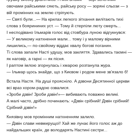
овочами райськими сяють, райську росу — зоряні сльози — з
вій промінних на землю стріпують.
— Святі були...— На крилах легкого зітхання вилітають тихі
слова з боярининих уст. — Тому й стерпіли люту смерть...
І несподівано Ільмарів голос від стовбура луною відгукнувся:
— У великому натхнення мали... тому і у малому вірними
лишились,— по-свойому віддає хвалу богові поганин.
Ті слова запали Насті удушу, мов закляття. Здавались таємні —
як наговір, а гарні — як пісня.
І раптом імлою згорнулась і хмарою розтанула жура.
— Ільмар щось знайде, що з Києвом і родом мене зв’язало б!
Встала Настя. На душі проясніло. А дзвони Десятинної церкви
всі враз хором-радою озвалися.
«Зроби дзвін! Зроби дзвін!»— вибивають поважно великі.
А малі часто, дрібно починають: «Дзвін срібний! Дзвін срібний!
Срібний дзвін!»
Князівну мов промінним натхненням залило.
— Дзвін слави невмирущої! Хай же лунає його голос аж до
найдальших країн, де володарять Настині сестри...