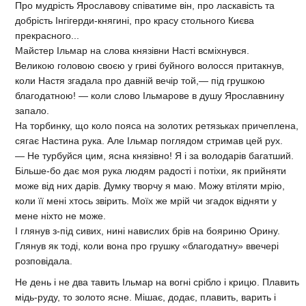
Про мудрість Ярославову співатиме він, про ласкавість та
добрість Інгігерди-княгині, про красу стольного Києва
прекрасного...
Майстер Ільмар на слова князівни Насті всміхнувся.
Великою головою своєю у гриві буйного волосся притакнув,
коли Настя згадала про давній вечір той,— під грушкою
благодатною! — коли слово Ільмарове в душу Ярославнину
запало.
На торбинку, що коло пояса на золотих ретязьках причеплена,
сягає Настина рука. Але Ільмар поглядом стримав цей рух.
— Не турбуйся цим, ясна князівно! Я і за володарів багатший.
Більше-бо дає моя рука людям радості і потіхи, як прийняти
може від них дарів. Думку творчу я маю. Можу втіляти мрію,
коли її мені хтось звірить. Моїх же мрій чи згадок відняти у
мене ніхто не може.
І глянув з-під сивих, нині навислих брів на бояриню Орину.
Глянув як тоді, коли вона про грушку «благодатну» ввечері
розповідала.
Не день і не два тавить Ільмар на вогні срібло і крицю. Плавить
мідь-руду, то золото ясне. Мішає, додає, плавить, варить і