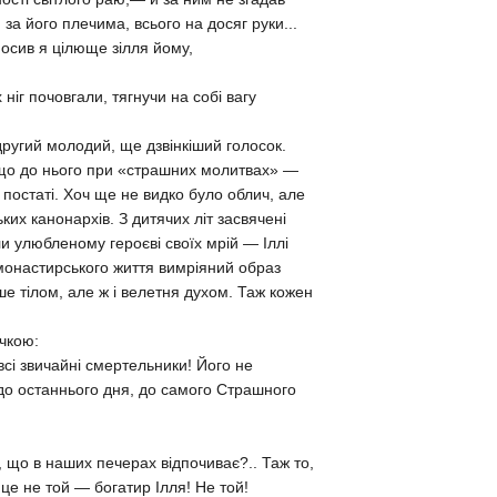
, за його плечима, всього на досяг руки...
носив я цілюще зілля йому,
 ніг почовгали, тягнучи на собі вагу
ругий молодий, ще дзвінкіший голосок.
 що до нього при «страшних молитвах» —
постаті. Хоч ще не видко було облич, але
ких канонархів. З дитячих літ засвячені
и улюбленому героєві своїх мрій — Іллі
 монастирського життя вимріяний образ
ше тілом, але ж і велетня духом. Таж кожен
учкою:
всі звичайні смертельники! Його не
ж до останнього дня, до самого Страшного
, що в наших печерах відпочиває?.. Таж то,
 це не той — богатир Ілля! Не той!