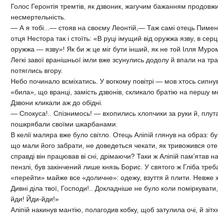
Голос Геронтія тремтів, як дзвоник, жагучим бажанням продовжит
несмертельність.
— А я тобі...— стояв на своєму Леонтій,— Таж самі отець Пимен к
отця Нестора так і стоїть: «В руці імущий від оружжа язву, в се
оружжа — язву»! Як би ж це міг бути інший, як не той Ілля Мур
Легкі завої вранішньої імли вже зсунулись додолу й впали на т
потяглись вгору.
Небо починало всміхатись. У вогкому повітрі — мов хтось сипнув
«била», що вранці, замість дзвонів, скликало братію на першу м
Дзвони кликали аж до обідні.
— Спокуса!.. Спізнимось! — вхопились хлопчики за руки й, плу
пошкрябали своїми шкарбанами.
В келії маляра вже було світло. Отець Аліпій глянув на образ: б
що мали його забрати, не доведеться чекати, як тривожився отец
справді він працював ві сні, дрімаючи? Таки ж Аліпій пам’ятав 
пензлі, був закінчений лише князь Борис. У святого ж Гліба тре
«перейти» майже все «доличне»: одежу, взуття й плити. Невже ж
Дивні діла твої, Господи!.. Докладніше не було коли поміркуват
йди! Йди-йди!»
Аліпій накинув мантію, полагодив кобку, щоб затулила очі, й зі