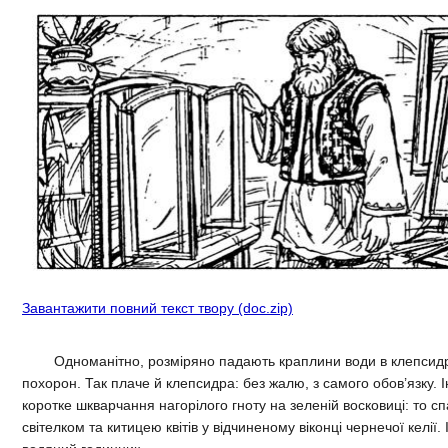
Завантажити повний текст твору (doc.zip)
Одноманітно, розміряно падають краплини води в клепсидрі.
похорон. Так плаче й клепсидра: без жалю, з самого обов’язку. 
коротке шкварчання нагорілого гноту на зеленій восковиці: то
світелком та китицею квітів у відчиненому віконці чернечої келії