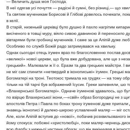
— Величить душа моя Господа.
В неї одягав усі почуття — радісні й сумні, без різниці,— що хв
Та святим мученикам Борисові й Глібові довелось почекати, пок
в келії.
В старій, низенькій церківці було душно й пахло нагрітим кипари
висіченого в товщі муру, віяло сивою давниною й переносило ду
вівтарями були гробниці мучеників. І саме за це Аліпій дуже лю
Особливо по службі Божій радо затримувався на хвильку.
Однак сьогодні отець ігумен враз по благословенню послав дос
«великої» нової церкви, що була вже добудована, але ще з нез
грецький». Малювали ж її о. Еразм та два грецьких майстри. І в
не міг сам спинити «нетвердий в іконописьмі» ігумен. Грецькі 
Богоматері на троні. Теотокос тримала на грудях — на тому образ
тільки на тій тарчі був зображений Ісусик. Греки запевняли, шо 
«Влахернської Богоматері». Одначе ігуменові здавалось, що бул
по взірцю Влахернської ікони,—«свій» образ Богородиці не з щит
апостолів Петра і Павла по боках трону ігуменові дуже припали 
знавець іконописі й далеко-широко уславлений маляр — міг оста
Але, коли Аліпій вступив до «нової», побачив розхвильованого
йому спокуса: побожні «христолюбці», поки маляр-чернець диску
всю фарбу з нижньої частини образу, що він викінчував в іконост