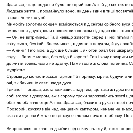
Здається, як це недавно було, що прийшов Аліпій до святих пече
Людське життя... промайнуло воно, як день єдин в тиші посвятні
в красі Божих служб.
Мимохіть золотим сонцем всміхаються під снігом срібного вуса б
вмовляння друзів, коли повним сил юнаком відходив він з отчого
— Ой, не витримаєш! Та й навіщо животіти серед вічної пітьми пе
світу сього, без їжі!.. Знесилишся, підляжеш недугам, й дух охабн
— А нині? Тіло моє, а дух ще більше... як отой равл без шкарал
саду.— Загине марно, без сліда й користі! Тож і хочу прикрити 
до життя зовнішнього не здатну. Пам’ятаєте ж слова поганина С
мудрість».
Стремів до монастирської гармонії й порядку, мріяв, будучи в чи
очі, як бачили їх святі, люди духа.
І дивно! — згадав, застановившись над тим, що таки ж і досі не 
собі вголос з докором, аж з сорому трохи зарожевілись жовті щ
обвіяло обличчя отця Аліпія. Здається, блакитна рука літньої но
Прозорий, кружляв він над ченцевим каптуром, неначе не знаход
сказати ще раз й мало не діткнувся чолом початого образу. Пові
Випростався, поклав на дзиґлик під свічку палету й, тяжко пер