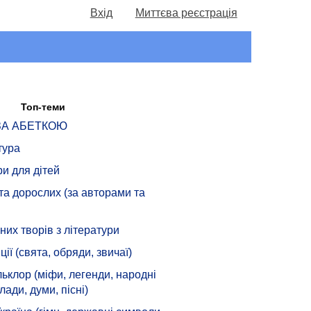
Вхід
Миттєва реєстрація
Топ-теми
 ЗА АБЕТКОЮ
тура
ри для дітей
 та дорослих (за авторами та
их творів з літератури
ції (свята, обряди, звичаї)
ьклор (міфи, легенди, народні
лади, думи, пісні)