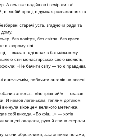
р. А ось вже надійшов і вечір життя!
й, в любій праці, в думках-розважаннях та
езбарвні старечі уста, згадуючи ради та
 дому.
чер, без повітря, без світла, без краси
е в хворому тілі.
ущі,— вказав тоді юнак в батьківському
мушлею стін монастирських свою кволість,
офокла: «Не бачити світу — то є правдива
ні ангельськім, побачити ангелів на власні
побачив ангела... «Бо грішний!» — сказав
оки. Й немов легеньким, теплим дотиком
чі вкинула віконцем великого метелика.
ив собі виходу. «Бо фіш...» — хотів
ки ченцеві опадали, рука й спина стерпли.
еступаючи обрезклими, застояними ногами,