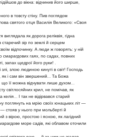
ідійшов до вікна: відчинив його ширше,
ного в товсту стіну. Пив поглядом
слова святого отця Василія Великого: «Своя
я виглядала як дорога реліквія, гідна
в старечий зір по землі й серцем
своїм відпочинку. А люди ж говорять: у ній
по смарагдових гаях, по садах, повних
і, запах щедрої його руки! .
і злі, злою людиною кинуті в світ! Господь
як і сам він звершений... Та Божа
 що її можна відчувати лише духом...
сту світлосяйних крил, не помічав, як
елія... І так не відірвався старий
ну поглянуть на мрію своїх юнацьких літ —
 — стояв у нього при мольберті й
 з вірою, простою і ясною, як лагідний
смарагдове море садів, які облавом оточили
сті світлого раю,— й за ним не згадав