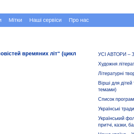
и
Мітки
Наші сервіси
Про нас
овістей времяних літ" (цикл
УСІ АВТОРИ –
Художня літера
Літературні тво
Вірші для дітей
темами)
Список програмн
Українські тради
Український фол
притчі, казки, ба