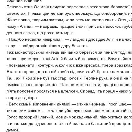
водяний годинник.
Пензель отця Олімпія нечутно перелітає з веселково-барвистої
штелюгах. І тільки цей легкий рух стверджує, що білобородий, я
Живе повно, творчим життям, коли весь монастир спить. Отець 
йому «Аліпій» — найрадіш працює вночі при світлі високої, грубе
денного світла, що розгонить мрію.
«Нощ-бо несвітла невірним»! — лагідно відповідає Аліпій на ча
зору — найдорогоціннішого дару Божого».
Таж монастирський митець звичайно береться за пензля тоді, як 
тиша і присмерк. І тоді Аліпій бачить його «живого». Бачить йог
«познаменати» контури. А коли ж є вже кресьба, треба враз кла
Яка ж то праця, що по ній треба відпочивати? Де ж те намаганн
Та... ах! Якби ж не був так стар чоловік! Терпне рука, а очі й не
омліває кволе старече тіло. Таж не можна спати, праці не пере
п’ять полотен просяться на штелюги. Справді, та праця «накочує
згори до Дніпра.
«Ветх єсмь й виповнений днями! — зітхне чернець і поспішає.— 
тихеньким співом: — «Блюди убо, душе моя, сном не отягчайся,
Голос прозорий і легкий, мов димок кадильний, підноситься догор
вгинається до відчиненого вікна й вилітає в блакитний простір те
думки...