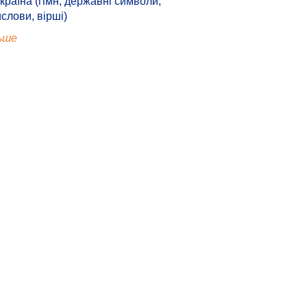
країна (гімн, державні символи,
ислови, вірші)
ьше