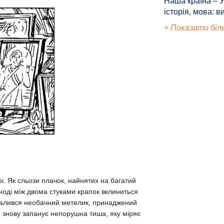
Наша країна – У
історія, мова: в
+ Показати біл
 Як сльози плачок, найнятих на багатий
Іноді між двома стуками крапок вклиниться
 спалився необачний метелик, принаджений
. І знову запанує непорушна тиша, яку міряє