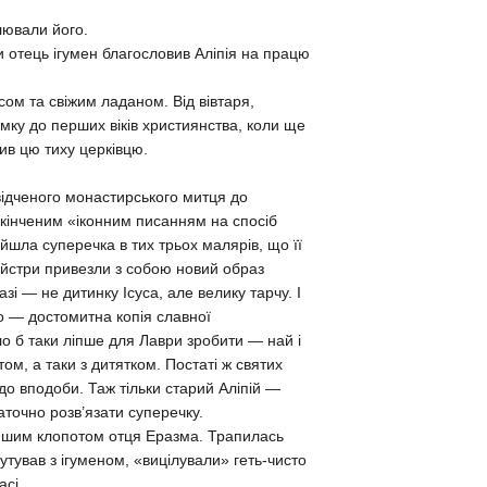
илювали його.
и отець ігумен благословив Аліпія на працю
сом та свіжим ладаном. Від вівтаря,
мку до перших віків християнства, коли ще
бив цю тиху церківцю.
відченого монастирського митця до
акінченим «іконним писанням на спосіб
ийшла суперечка в тих трьох малярів, що її
майстри привезли з собою новий образ
і — не дитинку Ісуса, але велику тарчу. І
то — достомитна копія славної
о б таки ліпше для Лаври зробити — най і
ом, а таки з дитятком. Постаті ж святих
до вподоби. Таж тільки старий Аліпій —
точно розв’язати суперечку.
 іншим клопотом отця Еразма. Трапилась
тував з ігуменом, «вицілували» геть-чисто
асі.