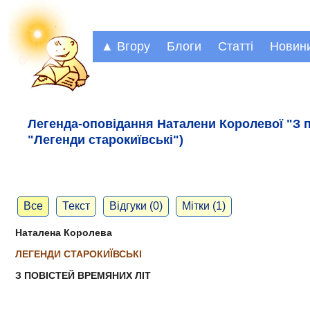
▲ Вгору
Блоги
Статті
Новин
Легенда-оповідання Наталени Королевої "З п
"Легенди старокиївські")
Все
Текст
Відгуки (0)
Мітки (1)
Наталена Королева
ЛЕГЕНДИ СТАРОКИЇВСЬКІ
З ПОВІСТЕЙ ВРЕМЯНИХ ЛІТ