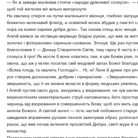
— бо ж завжди малював стоячи «заради дрімливої спокуси», — п
щоб той метелик міг вільно випорхнути.
На хвилину сперся на лутки маленького віконця, глибоко запуще
блакитно-зеленавий флюїд, а освіжілий мозок збудив у пам’яті 
пора на кожне окреме добре діло». Так сказав отець всіх ченців.
Аліпій взявся за ліствицю-вервицю блідою рукою, що вже за житт
золотих і філігранових скриньок-схованок. Зітхнув. Ще раз пусти
благословив її — Доньку Створителя Світів, таку гарну й чисту в 
спокуса й гріх! Як могли б вони ховатись там, в цім Божім раю, 
овоча, що аж у келію посилає свій медовий запах Божої благодат
«Всяка плодь та хвалить Господа!»... Ні, ні! Лихе й думки про річ
усе створив досконалим, добрим і прекрасним... «Звершенним», 
звершеність, що її не можна вкласти в форму людських уявлень,
І Аліпій пустив свого духа, зануривсь у взорювання, не чув шеле
мерехкотінням нематеріальних струй наповнилась його простора к
чернець від взорювання в совершенність Божу, щоб хоч мить од
ангела Божого. А святий ангел — гість частий побожного старця
швидкими вправними рухами пензля закінчував образ, розпочатий
ранок, що вже почав зеленити просвітлий Дніпро, святі мури й 
монастир.
Праведному митцеві світило інше проміння: передчуття блаженно