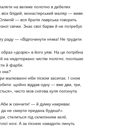
 палети на велике полотно в дебелих
к віск блідий, монастирський маляр — живе.
Олімпій — вся братія лаврська говорить
зної свічки. Знає свої барви й не потребує
сту раду — «Відпочинути нічма! Не трудити
образ «дозріє» в його уяві. На це потрібна
о й на недоторкано чистім полотні, поспішає
сти й фарби.
я ока?
 при малюванні ніби піском засипає. І сном
робити: щойно віддав одну — вже два, три,
ться», чисто мов снігова куля попхнута
Аби ж скінчити! — й думку накриває
 да не смерти предана будеші!».
и, стелиться під склепінням келії,
плої ночі. А за піснею навздогін линуть