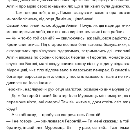
Аліпій про мрію своїх юнацьких літ, що в тій хвилі була дійсністю
— ...Таж говорю тобі, отець Пимен сказували: саме вчора, як за
многоболісному, від отця Даміяна, цілебника!
Свіжий хлоп’ячий голос збудив Аліпія. Почув, як дві пари дитячих
монастирських чобіт, вшитих «на виріст» великих і незграбних.
— Чи ж то-бо той самий? — хвилюючись, аж зайшовся радістю д
Кроки спинились. Під старим ясеном біля «стовпа біснуватих»,
екзорцизмах прив’язували одержимих, затримались дві невеликі 
Аліпій впізнав по срібних голосах Леонтія й Геронтія, монастирсь
служінню Богові, малі «задушники» кожну вільну годину віддавал
Муромцеві, чиє тіло відпочивало в лаврських печерах. В самоті
богатиря виростав для хлопців у постать казкового гіганта не ли
дивився на Іллю інакше.
Геронтій, наслідуючи рух отця магістра, розмірено вимахував р
— Де ж бо герой і такий богатир Ілля Муромець міг померти, як 
переможе ніхто, ані смерть! Таж він житиме, доки стоїть світ, а
Суду!
— А я тобі кажу,— пробував сперечатись Леонтій...
— І не говори...— хвилювався Геронтій.— Ти мені скажеш: а той
братику, інший Ілля Муромець! Він — у раю, святий... Таж тільки