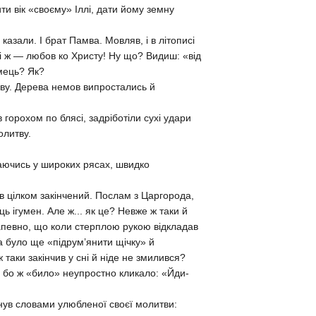
и вік «своєму» Іллі, дати йому земну
азали. І брат Памва. Мовляв, і в літописі
рці ж — любов ко Христу! Ну що? Видиш: «від
омець? Як?
раву. Дерева немов випростались й
 горохом по блясі, задріботіли сухі удари
олитву.
таючись у широких рясах, швидко
ув цілком закінчений. Послам з Царгорода,
ь ігумен. Але ж... як це? Невже ж таки й
напевно, що коли стерплою рукою відкладав
ба було ще «підрум’янити щічку» й
 таки закінчив у сні й ніде не змилився?
и, бо ж «било» неупростно кликало: «Йди-
тхнув словами улюбленої своєї молитви: