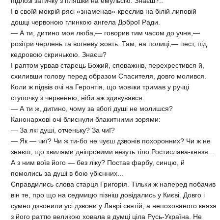
підлозі затичку з пляшки на емульсію. Знаєш?..
І в своїй мокрій рясі «знаменав»-креслив на білій липовій
дошці червоною глинкою ангела Доброї Ради.
— А ти, дитино моя люба,— говорив тим часом до учня,—
розітри черлень та вогневу жовть. Там, на полиці,— пест, під
кедровою скринькою. Знаєш?
І раптом урвав старець Божий, споважнів, перехрестився й,
схиливши голову перед образом Спасителя, довго молився.
Коли ж підвів очі на Геронтія, що мовчки тримав у ручці
ступочку з червенню, ніби аж здивувався:
— А ти ж, дитино, чому за вбогі душі не молишся?
Канонархові очі блиснули блакитними зорями:
— За які душі, отченьку? За чиї?
— Як — чиї? Чи ж ти-бо не чуєш дзвонів похоронних? Чи ж не
знаєш, що хвилями дніпровими везуть тіло Ростислава-князя...
А з ним воїв його — без ліку? Постав фарбу, синцю, й
помолись за душі в бою убієнних...
Справдились слова старця Григорія. Тільки ж наперед побачив
він те, про що на седмицю пізніш довідались у Києві. Довго і
сумно дзвонили усі дзвони у Лаврі святій, а непохованого князя
з його раттю великою ховала в думці ціла Русь-Україна. Не