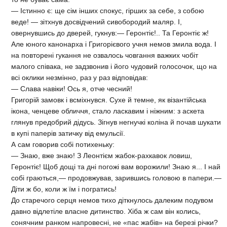
— Істинно є: ще сім інших спокус, гірших за себе, з собою
веде! — зітхнув досвідчений сивобородий маляр. І,
овернувшись до дверей, гукнув:— Геронтіє!.. Та Геронтіє ж!
Але юного канонарха і Григорієвого учня немов змила вода. І
на повторені гукання не озвалось човгання важких чобіт
малого співака, не задзвонив і його чудовий голосочок, що на
всі оклики незмінно, раз у раз відповідав:
— Слава навіки! Ось я, отче чесний!
Григорій замовк і всміхнувся. Сухе й темне, як візантійська
ікона, ченцеве обличчя, стало ласкавим і ніжним: з аскета
глянув предобрий дідусь. Зігнув негнучкі коліна й почав шукати
в купі паперів затичку від емульсії.
А сам говорив собі потихеньку:
— Знаю, вже знаю! З Леонтієм жабок-рахкавок ловиш,
Геронтіє! Щоб дощі та дні погожі вам ворожили! Знаю я... І най
собі граються,— продовжував, зарившись головою в папери.—
Діти ж бо, коли ж їм і погратись!
До старечого серця немов тихо діткнулось далеким подувом
давно відлетіле власне дитинство. Хіба ж сам він колись,
сонячним ранком напровесні, не «пас жабів» на березі річки?