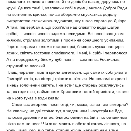
немалого: великого повного й не доніс би назад, деручись по
кручі. Де вже там! І, уявляючи собі в думці ангела Доброї Ради
на вогненних крилах, почав обережно спускатись додолу
викрутистою стежечкою-гадючкою, яку гнала спрага до Дніпра.
А там, під вербами, що розп’яли над блакиттю води шатри
срібні,— човнів, човнів видимо-невидимо! Всі повні вояцтвом
княжим, стрілами золотими з проміння соняшного усипаним.
Горять іскрами шоломи гостроверхі, блищить луска панцирів
ясних, світять гостряки списівклюги, і мечі, й срібні перепоясся.
А на передньому білому дубі-човні — сам князь Ростислав,
стрункий та високий.
Плащ червлен, мов ті крила ангельські, що саме їх собі уявити
Григорій хотів, на вітерці тріпотить-в’ється. На шоломі ж хрест і
вінець золочений світять. І не встиг ще старець розглянутись
та, як годиться, найменням Христовим гостей привітати, як вже
на нього гукає з води князь:
— Сном вас зморило, чесні отці, чи, може, всі ви там вимерли?
Не хвильку, не дві стоїмо тут, а жоден нам і назустріч не йде,
голосом дзвонів не вітає, благословіння на бій з половчанином
ніхто нам не несе! Чи ж не мають в обителі когось ліпшого, на
ходу швидшого, що тебе, старий круче, нарешті нам з тим