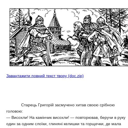
Завантажити повний текст твору (doc.zip)
Старець Григорій засмучено хитав своєю срібною
головою:
— Висохли! На камінчик висохли! — повторював, беручи в руку
один за одним слоїки, глиняні келишки та горщечки, де мала