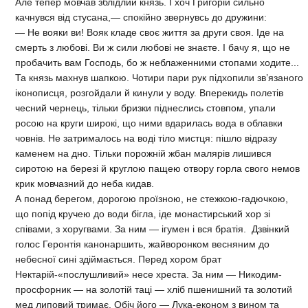
Але тепер мовчав зблідлий князь. І хоч Григорій сильно
качнувся від стусана,— спокійно звернувсь до дружини:
— Не вояки ви! Вояк кладе своє життя за други своя. Іде на
смерть з любові. Ви ж сили любові не знаєте. І бачу я, що не
пробачить вам Господь, бо ж неблаженними стопами ходите...
Та князь махнув шапкою. Чотири пари рук підхопили зв’язаного
іконописця, розгойдали й кинули у воду. Вперекидь полетів
чесний чернець, тільки бризки піднеслись стовпом, упали
росою на круги широкі, що ними вдарилась вода в облавки
човнів. Не затрималось на воді тіло мистця: пішло відразу
каменем на дно. Тільки порожній жбан малярів лишився
сиротою на березі й круглою пащею отвору горла свого немов
крик мовчазний до неба кидав.
А понад берегом, дорогою проїзною, не стежкою-гадючкою,
що попід кручею до води бігла, іде монастирський хор зі
співами, з хоругвами. За ним — ігумен і вся братія. Дзвінкий
голос Геронтія канонаршить, жайворонком весняним до
небесної сині здіймається. Перед хором брат
Нектарій-«послушливий» несе хреста. За ним — Никодим-
просфорник — на золотій таці — хліб пшенишний та золотий
мед липовий тримає. Обіч його — Лука-економ з вином та