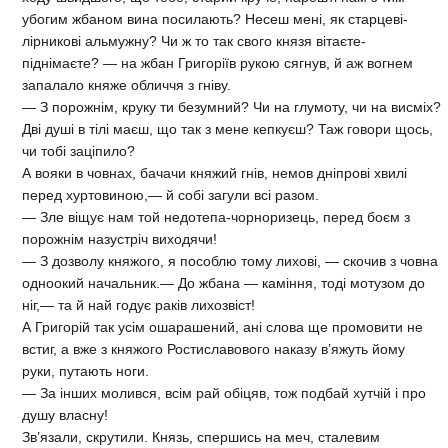
убогим жбаном вина посилають? Несеш мені, як старцеві-
лірникові альмужну? Чи ж то так свого князя вітаєте-
піднімаєте? — на жбан Григоріїв рукою сягнув, й аж вогнем
запалало княже обличчя з гніву.
— З порожнім, круку ти безумний? Чи на глумоту, чи на висміх?
Дві душі в тілі маєш, що так з мене кепкуєш? Таж говори щось,
чи тобі заціпило?
А вояки в човнах, бачачи княжий гнів, немов дніпрові хвилі
перед хуртовиною,— й собі загули всі разом.
— Зле віщує нам той недотепа-чорноризець, перед боєм з
порожнім назустріч виходячи!
— З дозволу княжого, я пособлю тому лихові, — скочив з човна
одноокий начальник.— До жбана — каміння, тоді мотузом до
ніг,— та й най годує раків лихозвіст!
А Григорій так усім ошарашений, ані слова ще промовити не
встиг, а вже з княжого Ростиславового наказу в’яжуть йому
руки, путають ноги.
— За інших молився, всім рай обіцяв, тож подбай хутчій і про
душу власну!
Зв’язали, скрутили. Князь, спершись на меч, сталевим