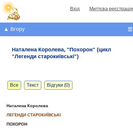
Вхід
Миттєва реєстрація
▲ Вгору
☰
Наталена Королева, "Похорон" (цикл
"Легенди старокиївські")
Все
Текст
Відгуки (0)
Наталена Королева
ЛЕГЕНДИ СТАРОКИЇВСЬКІ
ПОХОРОН