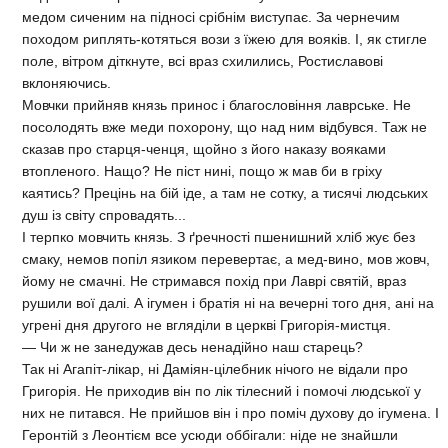
медом сиченим на підносі срібнім виступає. За чернечим
походом риплять-котяться вози з їжею для вояків. І, як стигле
поле, вітром діткнуте, всі враз схилились, Ростиславові
вклоняючись.
Мовчки прийняв князь принос і благословіння лаврське. Не
посолодять вже меди похорону, що над ним відбувся. Таж не
сказав про старця-ченця, щойно з його наказу вояками
втопленого. Нащо? Не піст нині, пощо ж мав би в гріху
каятись? Прецінь на бій іде, а там не сотку, а тисячі людських
душ із світу спровадять...
І терпко мовчить князь. З ґречності пшенишний хліб жує без
смаку, немов попіл язиком перевертає, а мед-вино, мов жовч,
йому не смачні. Не стримався похід при Лаврі святій, враз
рушили вої далі. А ігумен і братія ні на вечерні того дня, ані на
угрені дня другого не вгляділи в церкві Григорія-мистця.
— Чи ж не занедужав десь ненадійно наш старець?
Так ні Агапіт-лікар, ні Даміян-цілебник нічого не відали про
Григорія. Не приходив він по лік тілесний і помочі людської у
них не питався. Не прийшов він і про поміч духову до ігумена. І
Геронтій з Леонтієм все усюди оббігали: ніде не знайшли