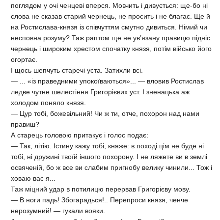
поглядом у очі ченцеві вперся. Мовчить і дивується: ще-бо ні
слова не сказав старий чернець, не просить і не благає. Ще й
на Ростислава-князя із співчуттям смутно дивиться. Німий чи
несповна розуму? Таж раптом ще не ув’язану правицю підніс
чернець і широким хрестом спочатку князя, потім військо його
огортає.
І щось шепчуть старечі уста. Затихли всі.
— ... «із праведними упокоїваються»... — вловив Ростислав
ледве чутне шелестіння Григорієвих уст. І зненацька аж
холодом поняло князя.
— Цур тобі, божевільний! Чи ж ти, отче, похорон над нами
правиш?
А старець головою притакує і голос подає:
— Так, літію. Істину кажу тобі, княже: в поході цім не буде ні
тобі, ні дружині твоїй іншого похорону. І не ляжете ви в землі
освяченій, бо ж все ви слабим пригнобу велику чинили... Тож і
ховаю вас я...
Таж міцний удар в потилицю перервав Григорієву мову.
— В ноги падь! Збогарадься!.. Перепроси князя, ченче
нерозумний! — гукали вояки.