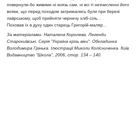
повернули-бо живими ні князь сам, ні всі ті незчисленні його
вояки, що перед походом затримались були при березі
лаврському, щоб прийняти чернечу хліб-сіль...
Поховав їх в духу один старець Григорій-маляр...
За матеріалами: Наталена Королева. Легенди
Старокиївські. Серія "Україна крізь віки". Обкладинка
Володимира Грінька. Ілюстрації Миколи Колісниченка. Київ.
Видавництво "Школа", 2006, стор. 134 – 140.