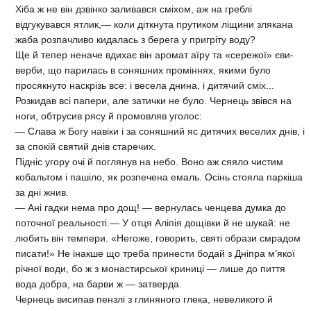
Хіба ж не він дзвінко заливався сміхом, аж на греблі
відгукувався ятлик,— коли діткнута прутиком ліщини злякана
жаба розпачливо кидалась з берега у пригріту воду?
Ще й тепер неначе вдихає він аромат аїру та «сережої» єви-
верби, що парилась в соняшних проміннях, якими було
просякнуто наскрізь все: і весела днина, і дитячий сміх...
Розкидав всі папери, але затички не було. Чернець звівся на
ноги, обтрусив рясу й промовляв уголос:
— Слава ж Богу навіки і за соняшний яс дитячих веселих днів, і
за спокій святий днів старечих.
Підніс угору очі й поглянув на небо. Воно аж сяяло чистим
кобальтом і пашіло, як розпечена емаль. Осінь стояла паркіша
за дні жнив.
— Ані гадки нема про дощ! — вернулась ченцева думка до
поточної реальності.— У отця Аліпія дощівки й не шукай: не
любить він темпери. «Негоже, говорить, святі образи смрадом
писати!» Не інакше що треба принести бодай з Дніпра м’якої
річної води, бо ж з монастирської криниці — лише до пиття
вода добра, на барви ж — затверда.
Чернець висипав пензлі з глиняного глека, невеликого й