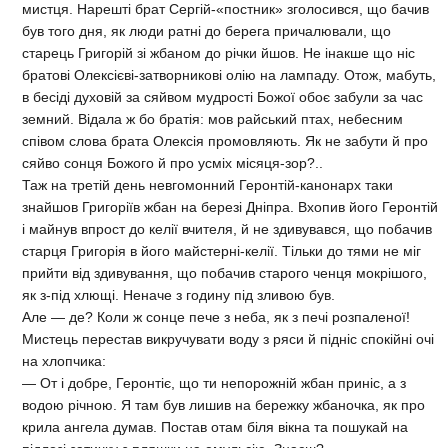
мистця. Нарешті брат Сергій-«постник» зголосився, що бачив
був того дня, як люди ратні до берега причалювали, що
старець Григорій зі жбаном до річки йшов. Не інакше що ніс
братові Олексієві-затворникові олію на лампаду. Отож, мабуть,
в бесіді духовій за сяйвом мудрості Божої обоє забули за час
земний. Відала ж бо братія: мов райський птах, небесним
співом слова брата Олексія промовляють. Як не забути й про
сяйво сонця Божого й про усміх місяця-зор?..
Таж на третій день невгомонний Геронтій-канонарх таки
знайшов Григоріїв жбан на березі Дніпра. Вхопив його Геронтій
і майнув впрост до келії вчителя, й не здивувався, що побачив
старця Григорія в його майстерні-келії. Тільки до тями не міг
прийти від здивування, що побачив старого ченця мокрішого,
як з-під хлющі. Неначе з годину під зливою був.
Але — де? Коли ж сонце пече з неба, як з печі розпаленої!
Мистець перестав викручувати воду з ряси й підніс спокійні очі
на хлопчика:
— От і добре, Геронтіє, що ти непорожній жбан приніс, а з
водою річною. Я там був лишив на бережку жбаночка, як про
крила ангела думав. Постав отам біля вікна та пошукай на