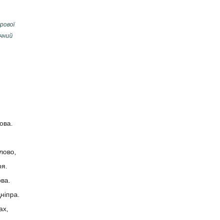
рової
ічний
ова.
лово,
ря.
ва.
ніпра.
ах,