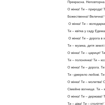
Прекрасна. Неповторна
О жінка! Ти – природа! 
Божественна! Велична! 
О жінка! Ти – володарк
Ти – квітка у саду Едема
О жінка! Ти – дорога в 
Ти – музика, дитя землі 
О жінка! Ти – цариця! Ти
Ти – полонянка! Ти – коз
О жінка! Ти – дорога. Ти
Ти –джерело любові. Ти 
О жінка! Ти – молитва! О
Сімейне вогнище. Ти – 
О жінка! Ти – держава! 
Ти – діва! Ти – століття!