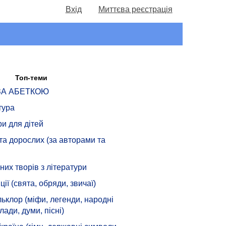
Вхід
Миттєва реєстрація
Топ-теми
 ЗА АБЕТКОЮ
тура
ри для дітей
 та дорослих (за авторами та
их творів з літератури
ції (свята, обряди, звичаї)
ьклор (міфи, легенди, народні
лади, думи, пісні)