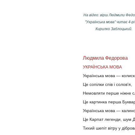
На відео: вірш Людмили Федо
"Українська мова" читає 4-р
Кирилко Заблоцький.
Людмила Федорова
УКРАЇНСЬКА МОВА
Українська мова — колиск
Це сопілки спів і солов'я,
Немовляти перше ніжне с
Це картинка перша Буква
Українська мова — калино
Це Карпат легенди, шум Д
Тихий шепіт вітру у дібров