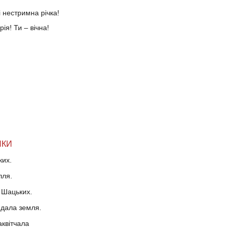
і нестримна річка!
ія! Ти – вічна!
НКИ
ких.
лля.
 Шацьких.
дала земля.
аквітчала