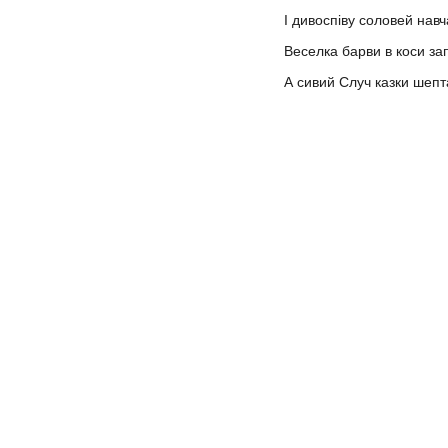
І дивоспіву соловей навч
Веселка барви в коси за
А сивий Случ казки шепт