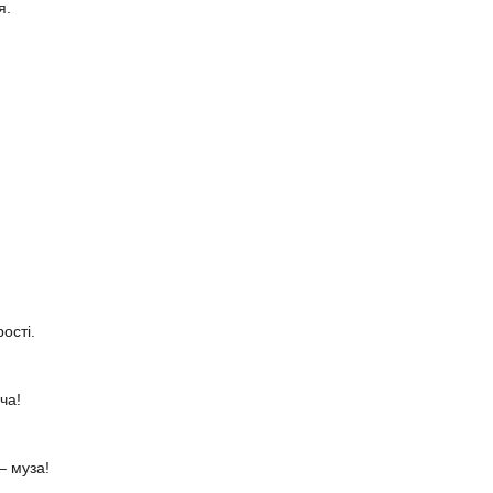
я.
ості.
ча!
 – муза!