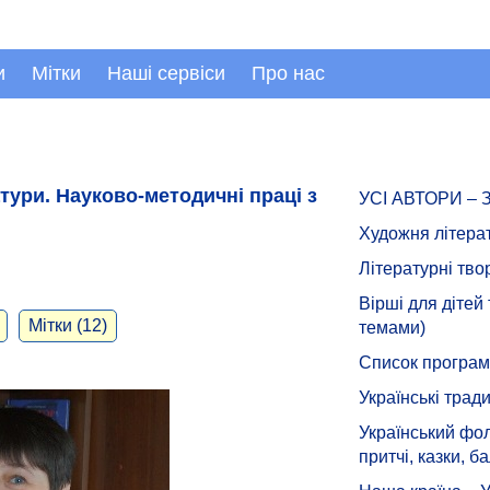
и
Мітки
Наші сервіси
Про нас
ури. Науково-методичні праці з
УСІ АВТОРИ –
Художня літера
Літературні тво
Вірші для дітей
Мітки (12)
темами)
Список програмн
Українські тради
Український фол
притчі, казки, ба