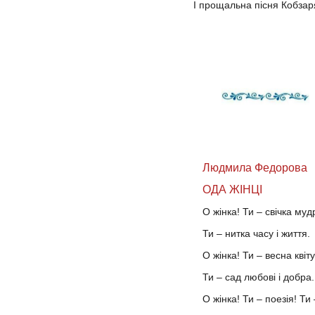
І прощальна пісня Кобзар
Людмила Федорова
ОДА ЖІНЦІ
О жінка! Ти – свічка мудр
Ти – нитка часу і життя.
О жінка! Ти – весна квіту
Ти – сад любові і добра.
О жінка! Ти – поезія! Ти