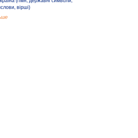
країна (гімн, державні символи,
ислови, вірші)
ьше