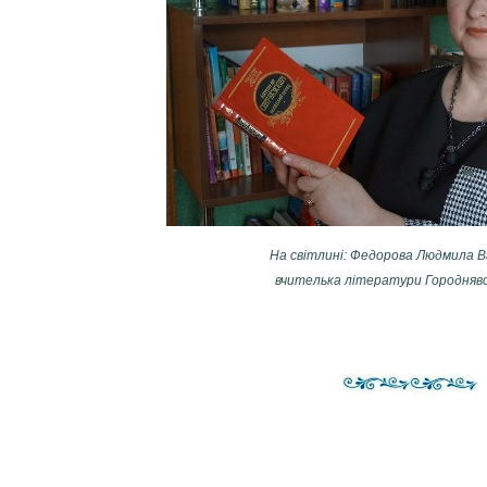
На світлині: Федорова Людмила В
вчителька літератури Городняв