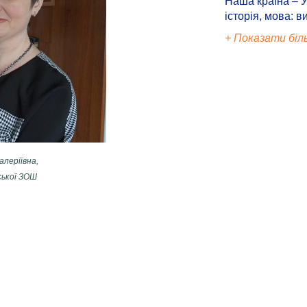
Наша країна – У
історія, мова: в
+ Показати біл
алеріївна,
ської ЗОШ