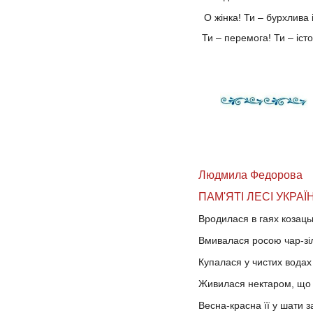
О жінка! Ти – бурхлива 
Ти – перемога! Ти – істор
Людмила Федорова
ПАМ'ЯТІ ЛЕСІ УКРАЇ
Вродилася в гаях козаць
Вмивалася росою чар-зі
Купалася у чистих водах
Живилася нектаром, що 
Весна-красна її у шати з