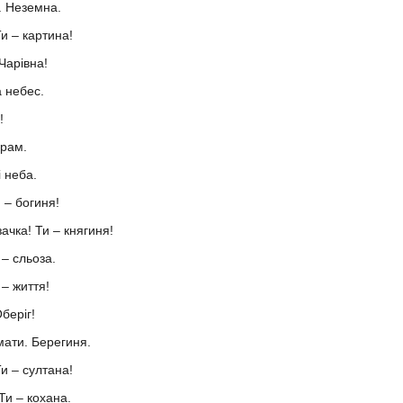
. Неземна.
Ти – картина!
Чарівна!
а небес.
!
храм.
і неба.
 – богиня!
ачка! Ти – княгиня!
 – сльоза.
– життя!
беріг!
мати. Берегиня.
Ти – султана!
 Ти – кохана.