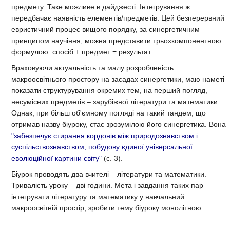
предмету. Таке можливе в дайджесті. Інтегрування ж
передбачає наявність елементів/предметів. Цей безперервний
евристичний процес вищого порядку, за синергетичним
принципом научіння, можна представити трьохкомпонентною
формулою: спосіб + предмет = результат.
Враховуючи актуальність та малу розробленість
макроосвітнього простору на засадах синергетики, маю наметі
показати структурування окремих тем, на перший погляд,
несумісних предметів – зарубіжної літератури та математики.
Однак, при більш об'ємному погляді на такий тандем, що
отримав назву біуроку, стає зрозумілою його синергетика. Вона
"забезпечує стирання кордонів між природознавством і
суспільствознавством, побудову єдиної універсальної
еволюційної картини світу"
(с. 3).
Біурок проводять два вчителі – літератури та математики.
Тривалість уроку – дві години. Мета і завдання таких пар –
інтегрувати літературу та математику у навчальний
макроосвітній простір, зробити тему біуроку монолітною.