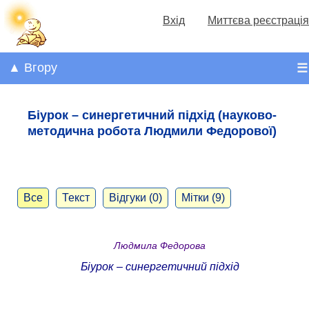
Вхід
Миттєва реєстрація
▲ Вгору
☰
Біурок – синергетичний підхід (науково-
методична робота Людмили Федорової)
Все
Текст
Відгуки (0)
Мітки (9)
Людмила Федорова
Біурок
–
синергетичний підхід