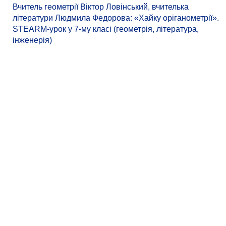
Вчитель геометрії Віктор Ловінський, вчителька
літератури Людмила Федорова: «Хайку оріганометрії».
STEARM-урок у 7-му класі (геометрія, література,
інженерія)