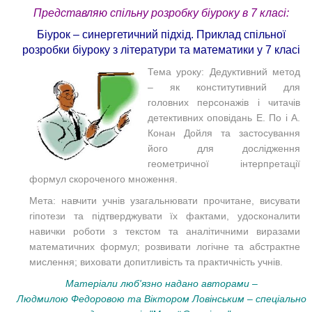
Представляю спільну розробку біуроку в 7 класі:
Біурок – синергетичний підхід. Приклад спільної
розробки біуроку з літератури та математики у 7 класі
Тема уроку: Дедуктивний метод
– як конститутивний для
головних персонажів і читачів
детективних оповідань Е. По і А.
Конан Дойля та застосування
його для дослідження
геометричної інтерпретації
формул скороченого множення.
Мета: навчити учнів узагальнювати прочитане, висувати
гіпотези та підтверджувати їх фактами, удосконалити
навички роботи з текстом та аналітичними виразами
математичних формул; розвивати логічне та абстрактне
мислення; виховати допитливість та практичність учнів.
Матеріали люб'язно надано авторами –
Людмилою Федоровою та Віктором Ловінським – спеціально