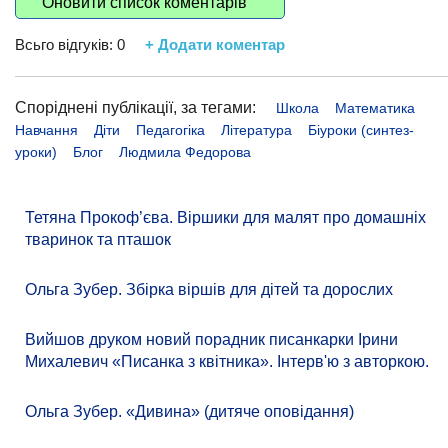
Оновити список коментарів
Всьго відгуків:
0
+ Додати коментар
Споріднені публікації, за тегами:
Школа
Математика
Навчання
Діти
Педагогіка
Література
Біуроки (синтез-
уроки)
Блог
Людмила Федорова
Тетяна Прокоф’єва. Віршики для малят про домашніх
тваринок та пташок
Ольга Зубер. Збірка віршів для дітей та дорослих
Вийшов друком новий порадник писанкарки Ірини
Михалевич «Писанка з квітника». Інтерв'ю з авторкою.
Ольга Зубер. «Дивина» (дитяче оповідання)