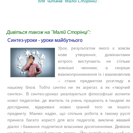
для читачів "Малої Сторінки".
Дивіться також на "Малій Сторінці":
Синтез-уроки - уроки майбутнього
Урок, результатом якого є зовсім
нове утворення, домінантами
котрого виступають не стільки
зовнішні чинники, а скоріше
взаємопроникнення їх і взаємовплив
– стане предметом розгляду в
нашому блозі. Тобто синтез не як агрегат, а як «творчий
синтез». В синтез-уроках реалізуються філософські аспекти
нової педагогіки, де вчитель та учень працюють в тандемі як
дослідники, відкривачі нових граней того чи іншого
предмету. Маємо надію, що спільна робота в такому руслі
принесе багато користі для всіх педагогів, викличе жвавий
діалог і бажання поділитися власними досягненнями. Девізом
нашого блогу нехай стануть слова: «Йти потрібно так, щоб не