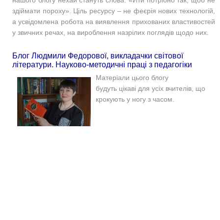
здіймати пороху». Ціль ресурсу – не феєрія нових технологій,
а усвідомлена робота на виявлення прихованих властивостей
у звичних речах, на вироблення назрілих поглядів щодо них.
Блог Людмили Федорової, викладачки світової
літератури. Науково-методичні праці з педагогіки
Матеріали цього блогу
будуть цікаві для усіх вчителів, що
крокують у ногу з часом.