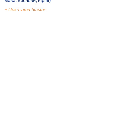
мова: вислови, вірші)
+ Показати більше