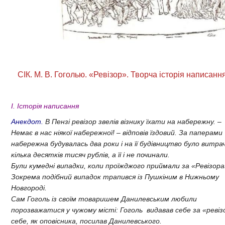
СІК. М. В. Гоголью. «Ревізор». Творча історія написанн
І. Історія написання
Анекдот.
В Пензі ревізор звелів візнику їхати на набережну. –
Немає в нас ніякої набережної! – відповів їздовий. За паперами
набережна будувалась два роки і на її будівництво було витра
кілька десятків тисяч рублів, а її і не починали.
Були кумедні випадки, коли проїжджого приймали за «Ревізора
Зокрема подібний випадок трапився із Пушкіним в Нижньому
Новгороді.
Сам Гоголь із своїм товаришем Данилевським любили
порозважатися у чужому місті: Гоголь видавав себе за «ревіз
себе, як оповісника, посилав Данилевського.