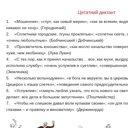
Дода
Цитатний диктант
1. «Мошенник»; «глуп, как сивый мерин»; «как за всяким, водя
никаких не хочу». (Городничий)
2. «Сплетники городские, лгуны проклятые»; «сплетни сеете, 
«очень любопытные». (Бобчинський і Добчинський)
3. «Просветитель юношества»; «как могло начальство поверит
хуже, чем якобинец». (Лука Лукич)
4. «С тех пор, как я принял начальство… все, как мухи, вызд
исполняю службу»; «очень услужлив и суетлив»; «совершенная 
(Земляніка)
5. «Несколько вольнодумен»; «в бога не веруете; вы в церковь 
Цицерон с языка слетел»; «поведения самого предосудительного
6. «Услужлив»; «смерть люблю узнать, что есть нового на све
делает: все дела в большом запустении». (Поштмейстер)
7. «Чтобы не слишком давал воли кулакам своим»; «он для по
глазами – и правому и виноватому». (Держиморда)