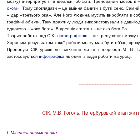
мозку) інтерпретує її в ідеальні об’єкти. Тренований мозок 
оком»
. Тому споглядати – це вміння бачити в бутті сенс. Сам
– дар «третього ока». Але його людина мусить виробляти в соб
графічні об’єкти. Таку практику люди використовували з давніх-
однаково – «око бога». В древніх єгиптян – це око бога Ра.
Творча робота над СІК з
інфографікою
– це тренування мозку в 
Хорошим результатом такої роботи мозку має бути об’єкт, зроз
Пропоную СІК уроків до вивчення життя і творчості М. В. Г
застосовується
інфографіка
як один із видів роботи на уроці.
----------------------------------
СІК. М.В. Гоголь. Петербурзький етап житт
І. Містика письменника