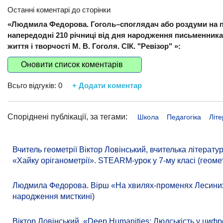
Останні коментарі до сторінки
«Людмила Федорова. Гоголь–споглядач або роздуми на по
напередодні 210 річниці від дня народження письменника.
життя і творчості М. В. Гоголя. СІК. "Ревізор" »:
Оновити список коментарів
Всьго відгуків:
0
+ Додати коментар
Споріднені публікації, за тегами:
Школа
Педагогіка
Літ
Вчитель геометрії Віктор Ловінський, вчителька літера
«Хайку оріганометрії». STEARM-урок у 7-му класі (геомет
Людмила Федорова. Вірш «На хвилях-променях Лесиних к
народження мисткині)
Віктор Ловінський. «Deep Humanities: Людськість у цифр