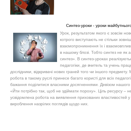
Синтез-уроки - уроки майбутньог
Урок, результатом якого є зовсім но
котрого виступають не стільки зовніш
взаємопроникнення їх і взаємовплив
в нашому блозі. Тобто синтез не як а
синтез». В синтез-уроках реалізують
педагогіки, де вчитель та учень пра
дослідники, відкривачі нових граней того чи іншого предмету.
робота в такому руслі принесе багато користі для всіх педагогі
бажання поділитися власними досягненнями. Девізом нашого б
«Йти потрібно так, щоб не здіймати пороху». Ціль ресурсу – н
усвідомлена робота на виявлення прихованих властивостей у 
вироблення назрілих поглядів щодо них.