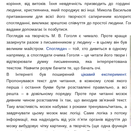
коріння, від витоків. Їхня невдячність призводить до гордин
людини, християнина, який породжує всі інші. Микола Васильо
притаманним для всієї його творчості сатиричним колорит
спогляданні, викликає зрештою співчуття до простої людини. Г
вадами допомагає їх позбутися.
Поглядів на творчість М. В. Гоголя є чимало. Проте краще
зазирнути разом з письменником у людину – в цьому він був
великим майстром.
Споглядач
– той, хто дивиться в одному
напрямку, а споглядати очима Гоголя – це читати його твори і
відтворювати думку письменника, яка інтерпретована
текстом. Навчити розум бачити те, що бачать очі.
В Інтернеті був поширений
цікавий експеримент
.
Пропонувався текст для читання, в кожному слові якого
перша і остання букви були розставлені правильно, а всі
решта – в довільному порядку. Проте при читанні мозок
дивним чином розставляв їх так, що виходив зв’язний текст.
Таку властивість мозок набуває з роками тренувань/читань, а
завдячувати цьому мозок має логіці. Саме логіка з потоку
інформації, яка надходить від усіх п’яти органів відчуття до
мозку вибудовує чітку картинку, а творчість (ще одна функція