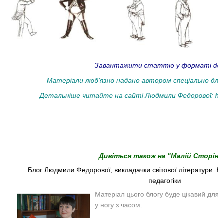
Завантажити статтю у форматі do
Матеріали люб'язно надано автором спеціально дл
Детальніше читайте на сайті Людмили Федорової:
h
Дивіться також на "Малій Сторін
Блог Людмили Федорової, викладачки світової літератури. 
педагогіки
Матеріал цього блогу буде цікавий для
у ногу з часом.