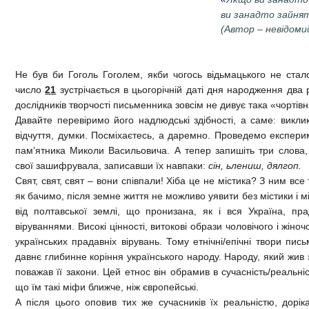
ви занадто зайнят
(Автор – невідомий
Не був би Гоголь Гоголем, якби чогось відьмацького не ста
число
21
зустрічається в цьогорічній даті дня народження два р
дослідників творчості письменника зовсім не дивує така «чортівн
Давайте перевіримо його надлюдські здібності, а саме: викли
відчуття, думки. Посміхаєтесь, а даремно. Проведемо експер
пам’ятника Миколи Васильовича. А тепер запишіть три слова
свої зашифрувала, записавши їх навпаки:
сін, ьлениш, дялгоп.
Свят, свят, свят – вони співпали! Хіба це не містика? З ним все 
як бачимо, після земне життя не можливо уявити без містики і мі
від полтавської землі, що пронизана, як і вся Україна, пр
віруваннями. Високі цінності, витокові образи чоловічого і жіночо
українських прадавніх вірувань. Тому етнічні/епічні твори пи
давнє глибинне коріння українського народу. Народу, який жив 
поважав її закони. Цей етнос він обрамив в сучасність/реальніс
що їм такі міфи ближче, ніж європейські.
А після цього оповив тих же сучасників їх реальністю, дорік