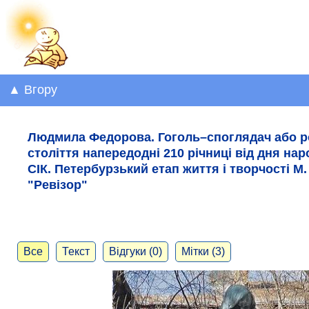
▲ Вгору
Людмила Федорова. Гоголь–споглядач або ро
століття напередодні 210 річниці від дня н
СІК. Петербурзький етап життя і творчості М. 
"Ревізор"
Все
Текст
Відгуки (0)
Мітки (3)