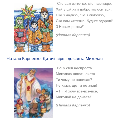
"Сію вам житечко, сію пшеницю,
Хай у цій хаті добро колоситься.
Сію з надією, сію з любов’ю,
Сію вам житечко, будьте здорові!
З Новим роком!"
(
Наталя Карпенко)
Наталя Карпенко. Дитячі вірші до свята Миколая
"Всі у світі неспроста
Миколаю шлють листа.
Ти чому не написав?
Не кажи, що ти не знав!
– Ні! Я хочу все-все-все,
Миколай не донесе!"
(Наталя Карпенко)