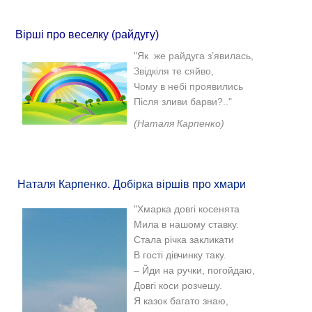
Вірші про веселку (райдугу)
"
Як же райдуга з’явилась,
Звідкіля те сяйво,
Чому в небі проявились
Після зливи барви?.."
(Наталя Карпенко)
Наталя Карпенко. Добірка віршів про хмари
"
Хмарка довгі косенята
Мила в нашому ставку.
Стала річка закликати
В гості дівчинку таку.
– Йди на ручки, погойдаю,
Довгі коси розчешу.
Я казок багато знаю,