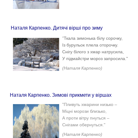
Наталя Карпенко. Дитячі вірші про зиму
"
Ткала зимонька білу сорочку,
Із бурульок плела оторочку.
Снігу білого з хмар натрусила,
У підмайстри мороз запросила."
(Наталя Карпенко)
Наталя Карпенко. Зимові прикмети у віршах
"
Пливуть хмарини низько –
Міцні морози близько,
А проти вітру пнуться –
Снігами обернуться."
(Наталя Карпенко)