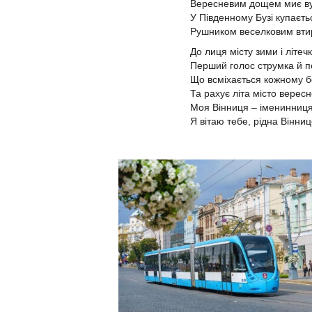
Вересневим дощем миє ву
У Південному Бузі купаєть
Рушником веселковим вти
До лиця місту зими і літечк
Перший голос струмка й п
Що всміхається кожному 
Та рахує літа місто верес
Моя Вінниця – іменинниця
Я вітаю тебе, рідна Вінниц