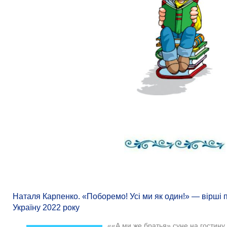
Наталя Карпенко. «Поборемо! Усі ми як один!» — вірші 
Україну 2022 року
««А ми же братья» суне на гостину,