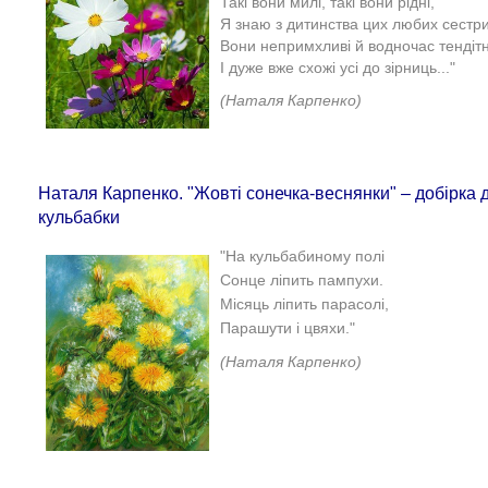
Такі вони милі, такі вони рідні,
Я знаю з дитинства цих любих сестри
Вони непримхливі й водночас тендітн
І дуже вже схожі усі до зірниць..."
(Наталя Карпенко)
Наталя Карпенко. "Жовті сонечка-веснянки" – добірка 
кульбабки
"На кульбабиному полі
Сонце ліпить пампухи.
Місяць ліпить парасолі,
Парашути і цвяхи."
(Наталя Карпенко)