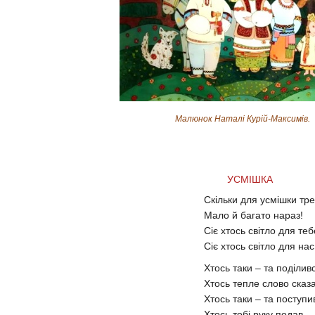
Малюнок Наталі Курій-Максимів.
УСМІШКА
Скільки для усмішки тр
Мало й багато нараз!
Сіє хтось світло для теб
Сіє хтось світло для нас
Хтось таки – та поділив
Хтось тепле слово сказа
Хтось таки – та поступи
Хтось тобі руку подав…