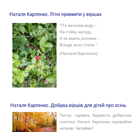
Наталя Карпенко. Літні прикмети у віршах
"П’є веселка воду –
На стійку негоду,
А як вмить розтане –
Всюди ясно стане."
(Наталя Карпенко)
Наталя Карпенко. Добірка віршів для дітей про осінь
Тепла, чарівна, барвиста добірочка 
поетеси Наталі Карпенко приваблю
читачів. Читаймо!