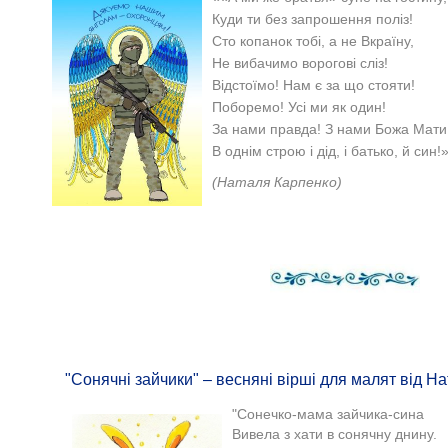
Куди ти без запрошення поліз!
Сто копанок тобі, а не Вкраїну,
Не вибачимо ворогові сліз!
Відстоїмо! Нам є за що стояти!
Поборемо! Усі ми як один!
За нами правда! З нами Божа Мати
В однім строю і дід, і батько, й син!
(Наталя Карпенко)
"Сонячні зайчики" – весняні вірші для малят від Н
"Сонечко-мама зайчика-сина
Вивела з хати в сонячну днину.