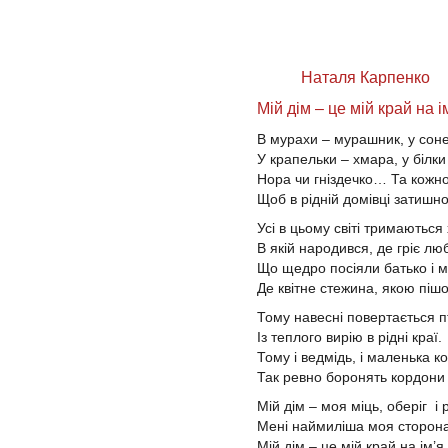
Наталя Карпенко
Мій дім – це мій край на і
В мурахи – мурашник, у соне
У крапельки – хмара, у білки
Нора чи гніздечко… Та кожн
Щоб в рідній домівці затишно
Усі в цьому світі тримаються
В якій народився, де гріє лю
Що щедро посіяли батько і м
Де квітне стежина, якою піш
Тому навесні повертається 
Із теплого вирію в рідні краї.
Тому і ведмідь, і маленька 
Так ревно боронять кордони 
Мій дім – моя міць, оберіг і
Мені наймиліша моя сторона
Мій дім – це мій край на ім’я