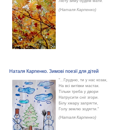
Люту зиму будем мати."
(Наталя Карпенко)
Наталя Карпенко. Зимові поезії для дітей
"...Грудню, ти у нас козак,
На всі витівки мастак.
Тільки треба у двори
Натрусити сніг згори.
Білу хмару запрягти,
Голу землю зодягти."
(Наталя Карпенко)