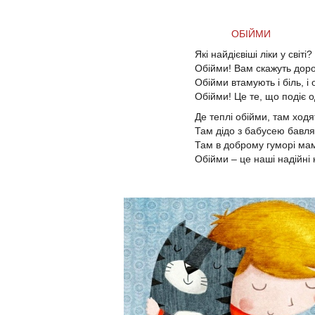
ОБІЙМИ
Які найдієвіші ліки у світі?
Обійми! Вам скажуть дорос
Обійми втамують і біль, і 
Обійми! Це те, що подіє 
Де теплі обійми, там ходя
Там дідо з бабусею бавлят
Там в доброму гуморі мам
Обійми – це наші надійні