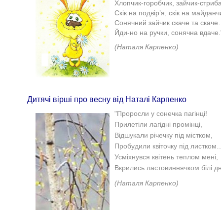
Хлопчик-горобчик, зайчик-стриб
Скік на подвір’я, скік на майданч
Сонячний зайчик скаче та скач
Йди-но на ручки, сонячна вдаче.
(Наталя Карпенко)
Дитячі вірші про весну від Наталі Карпенко
"
Проросли у сонечка п
агінці!
Прилетіли лагідні
промінці,
Відшукали річечку
під містком,
Пробудили квіточку п
ід листком
Усміхнувся квітень
теплом мені,
Вкрились ластовиннячком білі дн
(Наталя Карпенко)