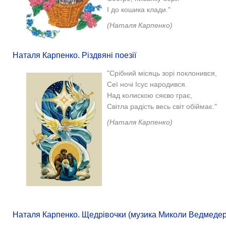
І до кошика клади."
(Наталя Карпенко)
Наталя Карпенко. Різдвяні поезії
"
Срібний місяць зорі поклонився,
Сеї ночі Ісус народився.
Над колискою сяєво грає,
Світла радість весь світ обіймає."
(Наталя Карпенко)
Наталя Карпенко. Щедрівочки (музика Миколи Ведмедері)