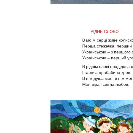
РІДНЕ СЛОВО
В моїм серці живе колиск
Перша стежечка, перший 
Українською – з першого 
Українською – перший уро
В ріднім слові прадідова 
І гаряча прабабина кро
В нім душа моя, в нім мої
Моя віра і світла любов.