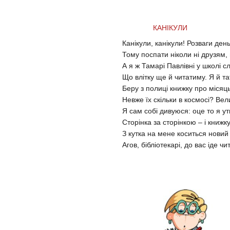
КАНІКУЛИ
Канікули, канікули! Розваги ден
Тому поспати ніколи ні друзям, 
А я ж Тамарі Павлівні у школі с
Що влітку ще й читатиму. Я й та
Беру з полиці книжку про місяць 
Невже їх скільки в космосі? Вел
Я сам собі дивуюся: оце то я ут
Сторінка за сторінкою – і книжк
З кутка на мене коситься нови
Агов, бібліотекарі, до вас іде чи