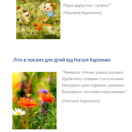
Пора відпусток і гулянь!"
(Наталя Карпенко)
Літо в поезіях для дітей від Наталі Карпенко
"
Умивало літечко ранки росами,
Щебетало співами стоголосими.
Напувало ріки підземні зливами,
Вигравало теплими переливами."
(Наталя Карпенко)