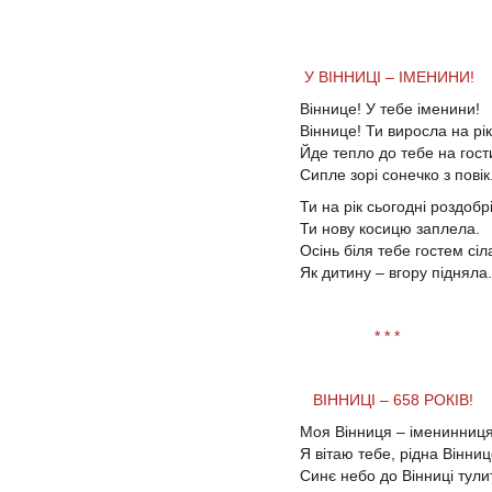
У ВІННИЦІ – ІМЕНИНИ!
Віннице! У тебе іменини!
Віннице! Ти виросла на рік
Йде тепло до тебе на гос
Сипле зорі сонечко з повік
Ти на рік сьогодні роздобр
Ти нову косицю заплела.
Осінь біля тебе гостем сіл
Як дитину – вгору підняла.
* * *
ВІННИЦІ – 658 РОКІВ!
Моя Вінниця – іменинниця
Я вітаю тебе, рідна Вінниц
Синє небо до Вінниці тули