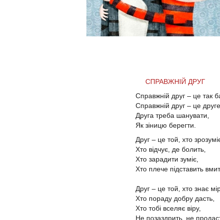
СПРАВЖНІЙ ДРУГ
Справжній друг – це так б
Справжній друг – це друге
Друга треба шанувати,
Як зіницю берегти.
Друг – це той, хто зрозумі
Хто відчує, де болить,
Хто зарадити зуміє,
Хто плече підставить вмит
Друг – це той, хто знає мі
Хто пораду добру дасть,
Хто тобі вселяє віру,
Не позаздрить, не продас