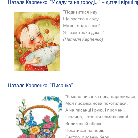
Наталя Карпенко. "У саду та на городі..." – дитячі вірші 
"
Подивитися йду
Що зросло у саду.
Може, ягідка там?
Я і вам трохи дам..
."
(Наталя Карпенко)
Наталя Карпенко. "Писанка"
"В мене писанка нова народилася,
Моя писанка нова покотилася.
А на писанці і ружі, і промені,
І калина, і пташки намальовані.
Великодній оберіг
Покотився на поріг.
Сестро, писанку бери