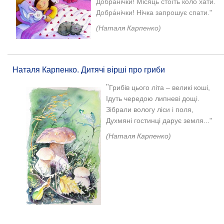
Добра́нічки! Місяць стоїть коло хати.
Добра́нічки! Нічка запрошує спати."
(Наталя Карпенко)
Наталя Карпенко. Дитячі вірші про гриби
"
Грибів цього літа – великі коші,
Ідуть чередою липневі дощі.
Зібрали вологу ліси і поля,
Духмяні гостинці дарує земля..."
(Наталя Карпенко)