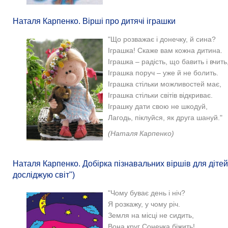
Наталя Карпенко. Вірші про дитячі іграшки
"Що розважає і донечку, й сина?
Іграшка! Скаже вам кожна дитина.
Іграшка – радість, що бавить і вчить
Іграшка поруч – уже й не болить.
Іграшка стільки можливостей має,
Іграшка стільки світів відкриває.
Іграшку дати свою не шкодуй,
Лагодь, піклуйся, як друга шануй."
(Наталя Карпенко)
Наталя Карпенко. Добірка пізнавальних віршів для дітей 
досліджую світ")
"Чому буває день і ніч?
Я розкажу, у чому річ.
Земля на місці не сидить,
Вона круг Сонечка біжить!