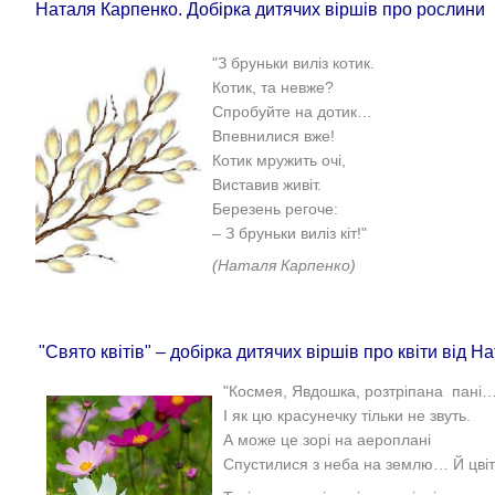
Наталя Карпенко. Добірка дитячих віршів про рослини
"
З бруньки виліз котик.
Котик, та невже?
Спробуйте на дотик…
Впевнилися вже!
Котик мружить очі,
Виставив живіт.
Березень регоче:
– З бруньки виліз кіт!"
(Наталя Карпенко)
"Свято квітів" – добірка дитячих віршів про квіти від Н
"Космея, Явдошка, розтріпана пані
І як цю красунечку тільки не звуть.
А може це зорі на аероплані
Спустилися з неба на землю… Й цвіт