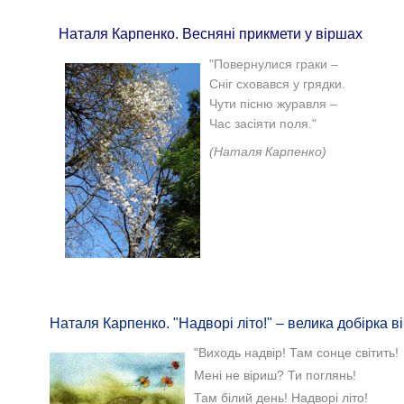
Наталя Карпенко. Весняні прикмети у віршах
"
Повернулися граки –
Сніг сховався у грядки.
Чути пісню журавля –
Час засіяти поля."
(Наталя Карпенко)
Наталя Карпенко. "Надворі літо!" – велика добірка в
"Виходь надвір! Там сонце світить!
Мені не віриш? Ти поглянь!
Там білий день! Надворі літо!