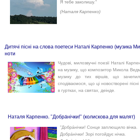
Я тебе заколишу."
(Наталя Карпенко)
Дитячі пісні на слова поетеси Наталі Карпенко (музика Ми
ноти
Чудові, милозвучні поезії Наталі Карпе
на музику, що композитор​ Микола Ведм
музику до тих віршів, що зачепи
сподіваємося, що ці новостворені пісні
в гуртках, на святах, деінде.
Наталя Карпенко. "Добра́нічки!" (колискова для малят)
"Добра́нічки! Сонце заплющило вічка.
Добра́нічки! Зорі погойдує нічка.