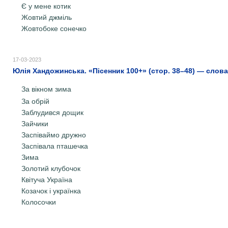
Є у мене котик
Жовтий джміль
Жовтобоке сонечко
17-03-2023
Юлія Хандожинська. «Пісенник 100+» (стор. 38–48) — слова,
За вікном зима
За обрій
Заблудився дощик
Зайчики
Заспіваймо дружно
Заспівала пташечка
Зима
Золотий клубочок
Квітуча Україна
Козачок і українка
Колосочки