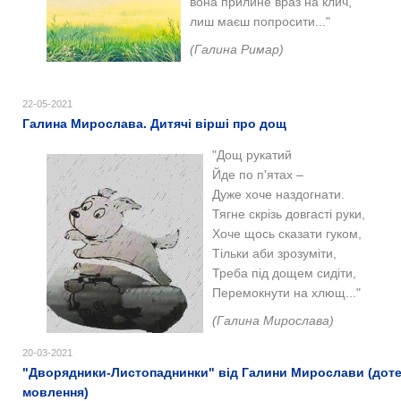
вона прилине враз на клич,
лиш маєш попросити..."
(Галина Римар)
22-05-2021
Галина Мирослава. Дитячі вірші про дощ
"
Дощ рукатий
Йде по п'ятах –
Дуже хоче наздогнати.
Тягне скрізь довгасті руки,
Хоче щось сказати гуком,
Тільки аби зрозуміти,
Треба під дощем сидіти,
Перемокнути на хлющ..."
(Галина Мирослава)
20-03-2021
"Дворядники-Листопаднинки" від Галини Мирослави (доте
мовлення)