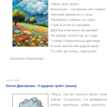
«Крап-крап-крап!»
Крапельки – сестрички свої поквап.
Напувай дерева всі у лісах.
Пробіжися з лійкою по горах.
І луги й поля усі напувай,
Щоб багатий мали ми урожай.
Не забудь полити ще всі сади.
І ставку й криниченьці дай води.
А коли напоїш мій рідний край,
То собі, де хочеш, тоді гуляй."
(Наталія Погребняк)
18-09-2024
Євген Дмитренко. «І вдарив грім!» (казка)
"Якось, під час сильної грози, схов
зайчик. Сховалися, очі зажмурили
коліна трусяться, зубки цокотять