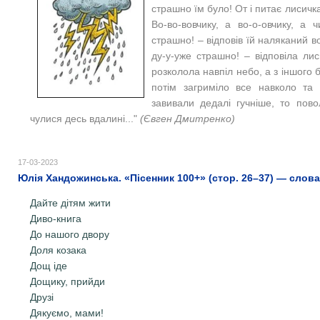
страшно їм було! От і питає лисичк
Во-во-вовчику, а во-о-овчику, а
страшно! – відповів їй наляканий во
ду-у-уже страшно! – відповіла ли
розколола навпіл небо, а з іншого
потім загриміло все навколо та з
завивали дедалі гучніше, то пово
чулися десь вдалині..."
(Євген Дмитренко)
17-03-2023
Юлія Хандожинська. «Пісенник 100+» (стор. 26–37) — слова,
Дайте дітям жити
Диво-книга
До нашого двору
Доля козака
Дощ іде
Дощику, прийди
Друзі
Дякуємо, мами!