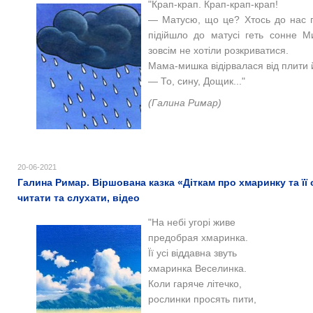
"Крап-крап. Крап-крап-крап!
— Матусю, що це? Хтось до нас пр
підійшло до матусі геть сонне М
зовсім не хотіли розкриватися.
Мама-мишка відірвалася від плити
— То, сину, Дощик..."
(Галина Римар)
20-06-2021
Галина Римар. Віршована казка «Діткам про хмаринку та її
читати та слухати, відео
"На небі угорі живе
предобрая хмаринка.
Її усі віддавна звуть
хмаринка Веселинка.
Коли гаряче літечко,
рослинки просять пити,