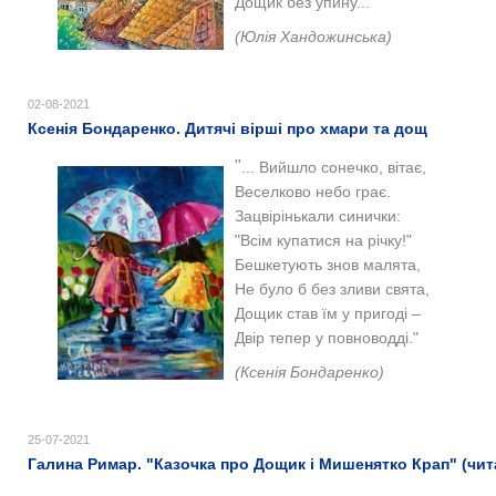
Дощик без упину..."
(
Юлія Хандожинська)
02-08-2021
Ксенія Бондаренко. Дитячі вірші про хмари та дощ
"
... Вийшло сонечко, вітає,
Веселково небо грає.
Зацвірінькали синички:
"Всім купатися на річку!"
Бешкетують знов малята,
Не було б без зливи свята,
Дощик став їм у пригоді –
Двір тепер у повноводді."
(Ксенія Бондаренко)
25-07-2021
Галина Римар. "Казочка про Дощик і Мишенятко Крап" (чита