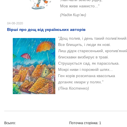
Мов живе намисто..."
(
Надія Кир’ян)
04-08-2020
Вірші про дощ від українських авторів
"Дощ полив, і день такий полив'яний
Все блищить, і люди як нові.
Лиш дідок старесенький, кропив'яни
блискавки визбирує в траві.
Струшується сад, як парасолька.
Мокрі ниви і порожній шлях...
Ген корів розсипана квасолька
доганяє хмари у полях."
(Ліна Костенко)​
Всього:
Поточна сторінка: 1