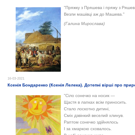
"
Пряжку з Пряшева і пряжу з Ряшев
Везли машівці аж до Машева."
(Галина Мирослава)
16-03-2021
Ксенія Бондаренко (Ксенія Лелека). Дотепні вірші про прир
"Сіло сонечко на носик —
Щастя в лапках всім приносить.
Стало лоскотно дитині,
Сміх дзвінкий веселий хлинув.
Раптом сонечко здійнялось
І за хмаркою сховалось.