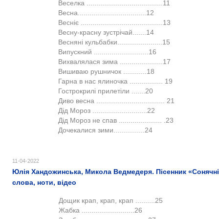
Веселка .......................................11
Весна...................................12
Весніє ..........................................13
Весну-красну зустрічай.......14
Весняні кульбабки.......................15
Випускний ............................16
Вихвалялася зима ......................17
Вишиваю рушничок ............18
Гарна в нас ялиночка ................. 19
Гострокрилі прилетіли .......20
Диво весна ................................... 21
Дід Мороз ............................22
Дід Мороз не спав ...................... .23
Дочекалися зими................24
11-04-2022
Юлія Хандожинська, Микола Ведмедеря. Пісенник «Сонячні 
слова, ноти, відео
Дощик крап, крап, крап ..........25
Жабка ...........................26