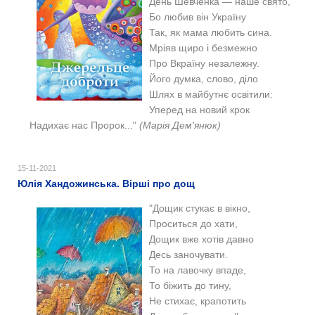
День Шевченка — наше свято,
Бо любив він Україну
Так, як мама любить сина.
Мріяв щиро і безмежно
Про Вкраїну незалежну.
Його думка, слово, діло
Шлях в майбутнє освітили:
Уперед на новий крок
Надихає нас Пророк..."
(Марія Дем'янюк)
15-11-2021
Юлія Хандожинська. Вірші про дощ
"Дощик стукає в вікно,
Проситься до хати,
Дощик вже хотів давно
Десь заночувати.
То на лавочку впаде,
То біжить до тину,
Не стихає, крапотить