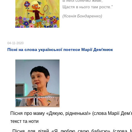
В небі сонечко живе,
Щастя в нього там росте.
"
(Ксенія Бондаренко)
04-11-2020
Пісні на слова української поетеси Марії Дем'янюк
Пісня про маму «Дякую, рідненька!» (слова Марії Дем
текст та ноти
Пісня для дітей «Я люблю свою бабусю» (слова М