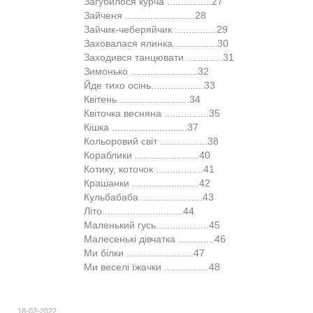
Загубилося курча ................27
Зайченя .........................28
Зайчик-чеберяйчик ...............29
Заховалася ялинка................30
Заходився танцювати .............31
Зимонько ........................32
Йде тихо осінь...................33
Квітень .........................34
Квіточка весняна ................35
Кішка ...........................37
Кольоровий світ .................38
Кораблики .......................40
Котику, коточок .................41
Крашанки ........................42
Кульбабаба ......................43
Літо.............................44
Маленький гусь...................45
Малесенькі дівчатка .............46
Ми білки ........................47
Ми веселі їжачки ................48
18-02-2022