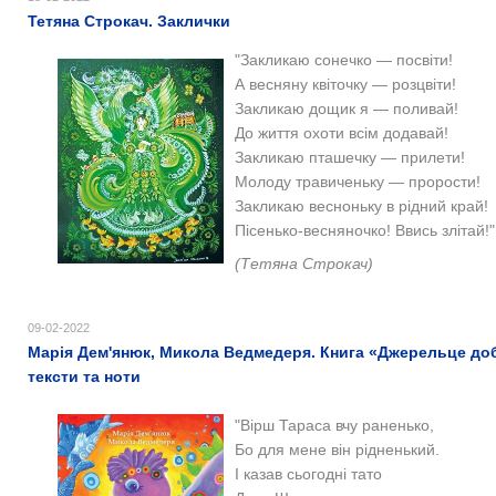
Тетяна Строкач. Заклички
"Закликаю сонечко — посвіти!
А весняну квіточку
—
розцвіти!
Закликаю дощик я
—
поливай!
До життя охоти всім додавай!
Закликаю пташечку
—
прилети!
Молоду травиченьку
—
прорости!
Закликаю весноньку в рідний край!
Пісенько-весняночко! Ввись злітай!"
(Тетяна Строкач)
09-02-2022
Марія Дем'янюк, Микола Ведмедеря. Книга «Джерельце добро
тексти та ноти
"Вірш Тараса вчу раненько,
Бо для мене він рідненький.
І казав сьогодні тато