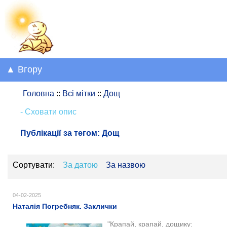
▲ Вгору
Головна
::
Всі мітки
::
Дощ
- Сховати опис
Публікації за тегом:
Дощ
Сортувати:
За датою
За назвою
04-02-2025
Наталія Погребняк. Заклички
"Крапай, крапай, дощику: