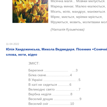
Місячна магія... Мовчки милується.
Марець минає. Малює-малюється,
Місить, міліє, мандрує, маніжиться.
Міряє, миється, мріями мріється,
Мружиться, мовить, молитвами мол
(
Наталія Кузьмічова)
11-04-2022
Юлія Хандожинська, Микола Ведмедеря. Пісенник «Сонячні 
слова, ноти, відео
ЗМІСТ:
Берегиня ......................... ....3
Білка скаче.........................4
В Україні .................................. ..5
В хаті не сидиться ............6
Великоднє свято .................... ...7
Вербна неділя ...................8
Веселий дощик ...........................9
Веселий сніг ......................10