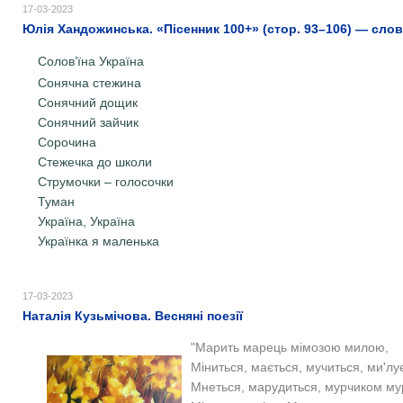
17-03-2023
Юлія Хандожинська. «Пісенник 100+» (стор. 93–106) — слова
Солов’їна Україна
Сонячна стежина
Сонячний дощик
Сонячний зайчик
Сорочина
Стежечка до школи
Струмочки – голосочки
Туман
Україна, Україна
Українка я маленька
17-03-2023
Наталія Кузьмічова. Весняні поезії
"Марить марець мімозою милою,
Міниться, мається, мучиться, ми'лу
Мнеться, марудиться, мурчиком му