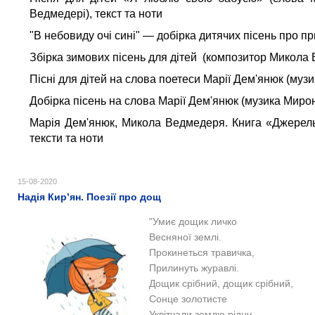
Ведмедері), текст та ноти
"В небовиду очі сині" — добірка дитячих пісень про п
Збірка зимових пісень для дітей
(композитор Микола
Пісні для дітей на слова поетеси Марії Дем'янюк (му
Добірка пісень на слова Марії Дем'янюк (музика Миро
Марія Дем'янюк, Микола Ведмедеря. Книга «Джерельц
тексти та ноти
15-08-2020
Надія Кир’ян. Поезії про дощ
"Умиє дощик личко
Весняної землі.
Прокинеться травичка,
Прилинуть журавлі.
Дощик срібний, дощик срібний,
Сонце золотисте
Уквітчали землю рідну,