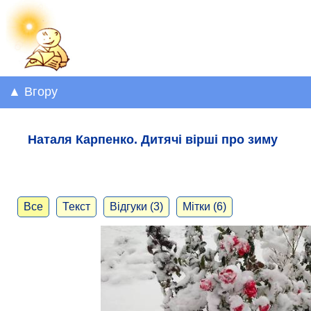
▲ Вгору
Наталя Карпенко. Дитячі вірші про зиму
Все
Текст
Відгуки (3)
Мітки (6)