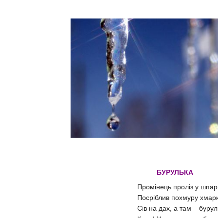
БУРУЛЬКА
Промінець проліз у шпар
Посріблив похмуру хмарк
Сів на дах, а там – буру