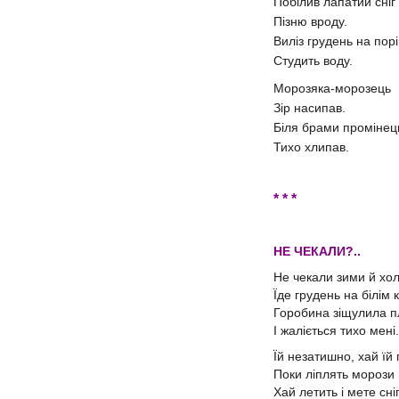
Побілив лапатий сніг
Пізню вроду.
Виліз грудень на порі
Студить воду.
Морозяка-морозець
Зір насипав.
Біля брами промінец
Тихо хлипав.
* * *
НЕ ЧЕКАЛИ?..
Не чекали зими й хо
Їде грудень на білім к
Горобина зіщулила п
І жаліється тихо мені.
Їй незатишно, хай їй
Поки ліплять морози 
Хай летить і мете сн