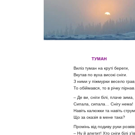
ТУМАН
Виліз туман на круті береги,
Вкутав по вуха високі сніги.
З ними у піжмурки весело грав
То обіймався, то в річку пірна
– Де ви, сніги білі, плаче зима,
Сипала, сипала… Снігу нема!
Навіть калюжки та навіть стру
Що за оказія в мене така?
Промінь від подиву руки розвів
– Ну й апетит! Хто сніги білі з’ї