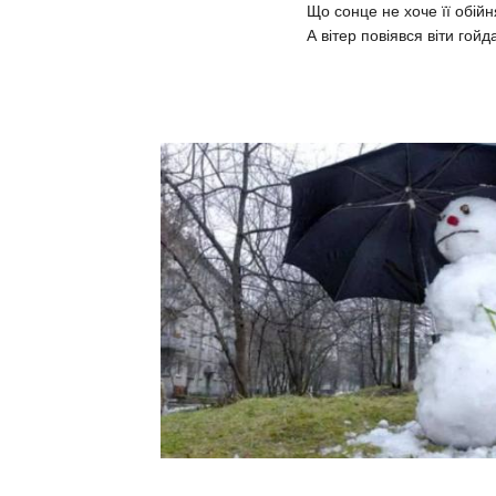
Що сонце не хоче її обійн
А вітер повіявся віти гойд