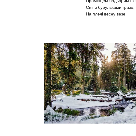
Промінцем бадьорим в’є
Сніг з бурульками гризе,
На плечі весну везе.