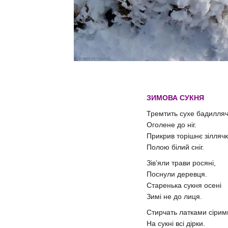
ЗИМОВА СУКНЯ
Тремтить сухе бадилляч
Оголене до ніг.
Прикрив торішнє зілляч
Полою білий сніг.
Зів’яли трави росяні,
Поснули деревця.
Старенька сукня осені
Зимі не до лиця.
Стирчать латками сірим
На сукні всі дірки.