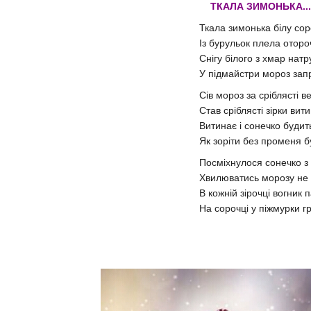
ТКАЛА ЗИМОНЬКА...
Ткала зимонька білу сор
Із бурульок плела оторо
Снігу білого з хмар нат
У підмайстри мороз зап
Сів мороз за сріблясті в
Став сріблясті зірки вит
Витинає і сонечко будит
Як зоріти без променя 
Посміхнулося сонечко з
Хвилюватись морозу не 
В кожній зірочці вогник 
На сорочці у піжмурки гр