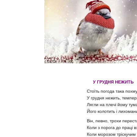
У ГРУДНЯ НЕЖИТЬ
Стоїть погода така пох
У грудня нежить, темпер
Лягли на плечі йому тум
Його колотить і лихоман
Він, певно, трохи перест
Коли з порога до праці в
Коли морозом тріскучи