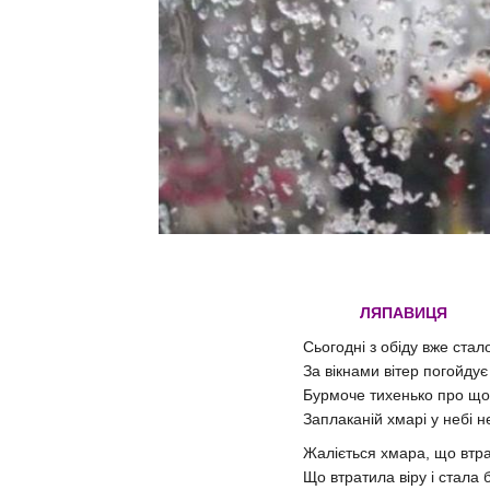
ЛЯПАВИЦЯ
Сьогодні з обіду вже стал
За вікнами вітер погойдує 
Бурмоче тихенько про що
Заплаканій хмарі у небі 
Жаліється хмара, що втра
Що втратила віру і стала 