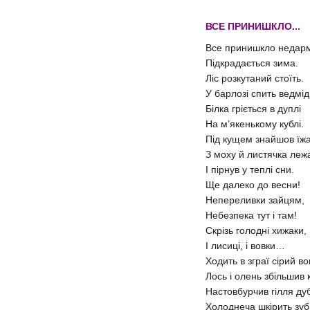
ВСЕ ПРИНИШКЛО...
Все принишкло недар
Підкрадається зима.
Ліс розкутаний стоїть.
У барлозі спить ведмід
Білка гріється в дуплі
На м’якенькому кублі.
Під кущем знайшов їж
З моху й листячка леж
І пірнув у теплі сни.
Ще далеко до весни!
Непереливки зайцям,
Небезпека тут і там!
Скрізь голодні хижаки,
І лисиці, і вовки…
Ходить в зграї сірий во
Лось і олень збільшив 
Настовбурчив гілля ду
Холоднеча шкірить зуб