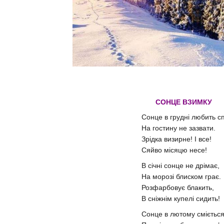
СОНЦЕ ВЗИМКУ
Сонце в грудні любить с
На гостину не зазвати.
Зрідка визирне! І все!
Сяйво місяцю несе!
В січні сонце не дрімає,
На морозі блиском грає.
Розфарбовує блакить,
В сніжнім купелі сидить!
Сонце в лютому сміється