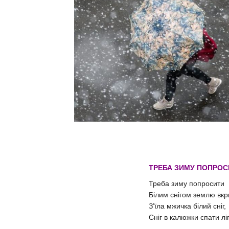
ТРЕБА ЗИМУ ПОПРОСИ
Треба зиму попросити
Білим снігом землю вкр
З’їла мжичка білий сніг,
Сніг в калюжки спати ліг