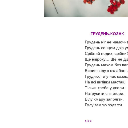
ГРУДЕНЬ-КОЗАК
Грудень ніг не намочив
Грудень сонцем двір у
Срібний подих, срібний
Ще нівроку… Ще не ді
Грудень махом без ва
Випив воду з калабань
Грудню, ти у нас козак,
На всі витівки мастак.
Тільки треба у двори
Натрусити сніг згори.
Білу хмару запрягти,
Голу землю зодягти.
* * *