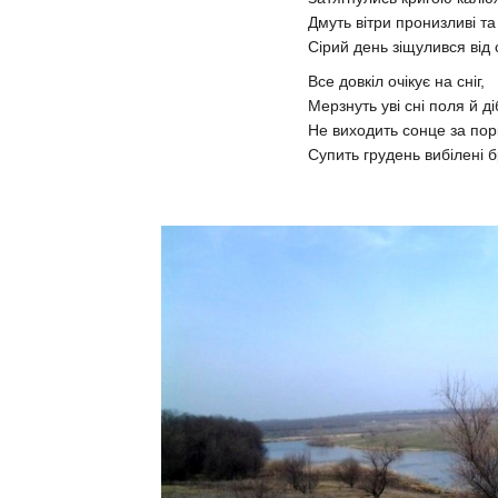
Дмуть вітри пронизливі та 
Сірий день зіщулився від 
Все довкіл очікує на сніг,
Мерзнуть уві сні поля й д
Не виходить сонце за порі
Супить грудень вибілені б