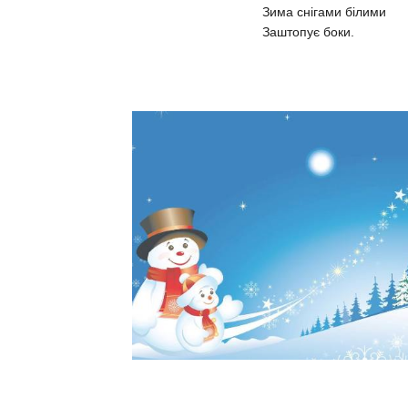
Зима снігами білими
Заштопує боки.