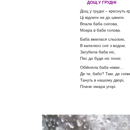
ДОЩ У ГРУДНІ
Дощ у грудні – креснуть к
Ці відлиги не до шмиги.
Впала баба снігова,
Мокра в баби голова.
Баба вмилася сльозою,
В капелюсі сніг з водою.
Загубила баба ніс,
Пес до буди ніс поніс.
Обійняла баба ніжки…
Де ти, бабо? Там, де сніж
Тануть в нашому дворі,
Плаче хмара угорі.