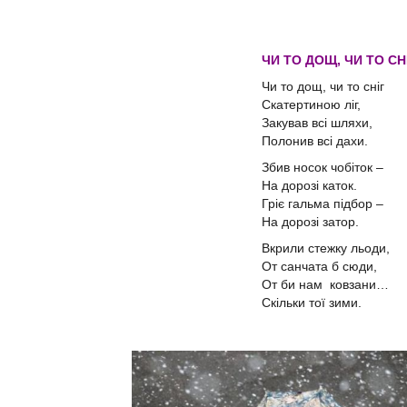
ЧИ ТО ДОЩ, ЧИ ТО СН
Чи то дощ, чи то сніг
Скатертиною ліг,
Закував всі шляхи,
Полонив всі дахи.
Збив носок чобіток –
На дорозі каток.
Гріє гальма підбор –
На дорозі затор.
Вкрили стежку льоди,
От санчата б сюди,
От би нам ковзани…
Скільки тої зими.