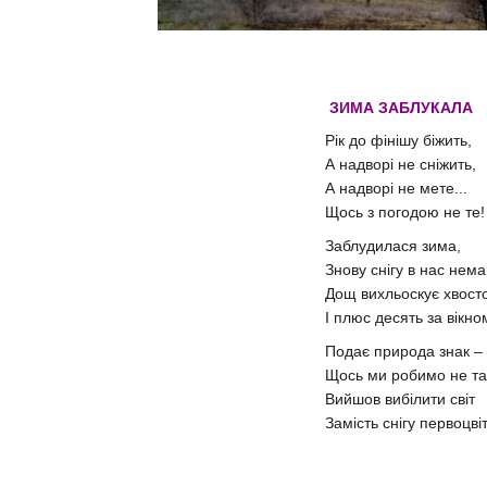
ЗИМА ЗАБЛУКАЛА
Рік до фінішу біжить,
А надворі не сніжить,
А надворі не мете...
Щось з погодою не те!
Заблудилася зима,
Знову снігу в нас нема
Дощ вихльоскує хвост
І плюс десять за вікно
Подає природа знак –
Щось ми робимо не та
Вийшов вибілити світ
Замість снігу первоцвіт