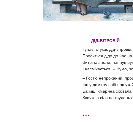
ДІД-ВІТРОВІЙ
Гупає, стукає дід-вітровій,
Проситься дідо до нас на 
Витріпав поли, напнув ру
І насміхається: – Нумо, з
– Гостю непроханий, прош
Іншу домівку собі пошук
Бачиш, хмарина сховала
Квочкою сіла на грудень 
* * *