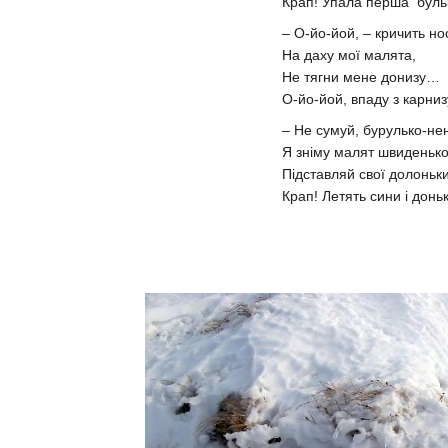
Крап! Упала перша буль
– О-йо-йой, – кричить но
На даху мої малята,
Не тягни мене донизу…
О-йо-йой, впаду з карниз
– Не сумуй, бурулько-не
Я зніму малят швиденько
Підставляй свої долонь
Крап! Летять сини і донь