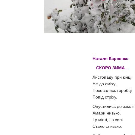
Наталя Карпенко
СКОРО ЗИМА...
Листопаду при кінці
Не до сміху.
Поховались горобці
Попід стріху.
Опустились до землі
Хмари низько.
І у місті, і в селі
Стало слизько.