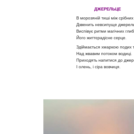
ДЖЕРЕЛЬЦЕ
В морозяній тиші між срібних
Дзвенить невсипуще джерел
Виспівує ритми магічних гли
Його життєрадісне серце.
Здіймається хмаркою подих 
Над жвавим потоком водиці.
Приходять напитися до дже
І олень, і сіра вовчиця.