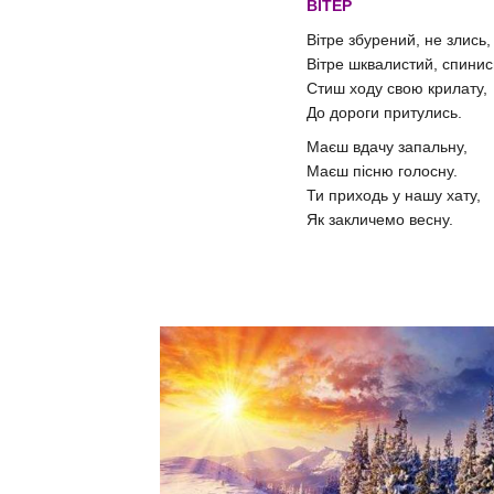
ВІТЕР
Вітре збурений, не злись,
Вітре шквалистий, спинис
Стиш ходу свою крилату,
До дороги притулись.
Маєш вдачу запальну,
Маєш пісню голосну.
Ти приходь у нашу хату,
Як закличемо весну.