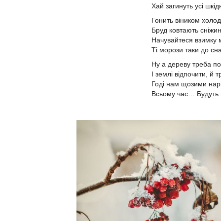
Хай загинуть усі шкід
Гонить віником холод
Бруд ковтають сніжинк
Начувайтеся взимку 
Ті морози таки до сна
Ну а дереву треба по
І землі відпочити, й 
Годі нам щозими нар
Всьому час… Будуть 