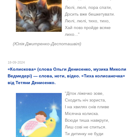
Люлі, люлі, пора спати,
Досить вже бешкетувати.
Люлі, люлі, тихо, тихо,
Хай повз пройде всяке
лихо..."
(Юлія Дмитренко-Деспоташвілі)
18-09-2024
«Колискова» (слова Ольги Денисенко, музика Миколи
Ведмедері) — слова, ноти, відео. «Тиха колисаночка»
від Тетяни Денисенко.
"Діток ліжечко зове,
Сходить ніч зориста,
І на хвилях снів пливе
Місячна колиска.
Всюди тиша навкруги,
Лиш сові не спиться.
Ти дитинку не буди