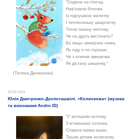
"Сидячи на гілочці,
Нав'язала білочка
Із підпушкою жилетку
І теплесеньку шкарпетку.
Тягне пишну ниточку:
Чи на другу вистачить?
Бо якщо замерзне ніжка,
Як піду я по горішки,
Чи з ялинки звишечка
Як дістану шишечку."
(Тетяна Денисенко)
18-09-2024
Юлія Дмитренко-Деспоташвілі. «Колискова» (музика
та виконання Andro ID)
"У затишнім куточку,
З м'якенької соломи,
Співала мама-кішка,
Трьом діткам колискову: