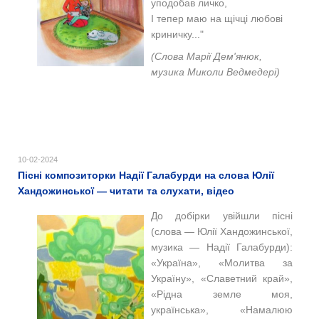
уподобав личко,
І тепер маю на щічці любові
криничку..."
(Слова Марії Дем'янюк,
музика Миколи Ведмедері)
10-02-2024
Пісні композиторки Надії Галабурди на слова Юлії
Хандожинської — читати та слухати, відео
До добірки увійшли пісні
(слова — Юлії Хандожинської,
музика — Надії Галабурди):
«Україна», «Молитва за
Україну», «Славетний край»,
«Рідна земле моя,
українська», «Намалюю