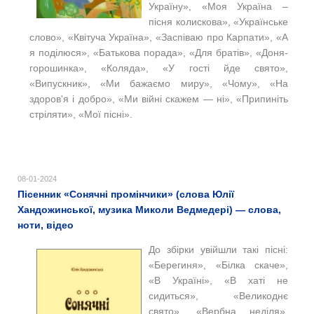
Україну», «Моя Україна –
пісня колискова», «Українське
слово», «Квітуча Україна», «Заспіваю про Карпати», «А
я поділюся», «Батькова порада», «Для братів», «Доня-
горошинка», «Коляда», «У гості йде свято»,
«Випускник», «Ми бажаємо миру», «Чому», «На
здоров'я і добро», «Ми війні скажем — ні», «Припиніть
стріляти», «Мої пісні».
08-01-2024
Пісенник «Сонячні промінчики» (слова Юлії
Хандожинської, музика Миколи Ведмедері) — слова,
ноти, відео
До збірки увійшли такі пісні:
«Берегиня», «Білка скаче»,
«В Україні», «В хаті не
сидиться», «Великоднє
свято», «Вербна неділя»,