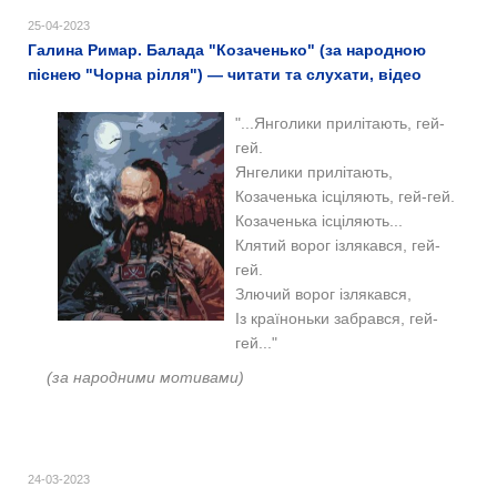
25-04-2023
Галина Римар. Балада "Козаченько" (за народною
піснею "Чорна рілля") — читати та слухати, відео
"...Янголики прилітають, гей-
гей.
Янгелики прилітають,
Козаченька ісціляють, гей-гей.
Козаченька ісціляють...
Клятий ворог ізлякався, гей-
гей.
Злючий ворог ізлякався,
Із країноньки забрався, гей-
гей..."
(за народними мотивами)
24-03-2023