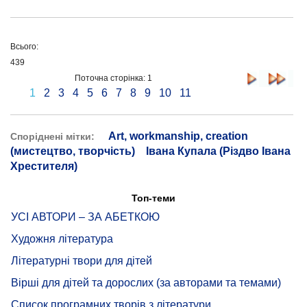
Всього:
439
Поточна сторінка: 1
1
2
3
4
5
6
7
8
9
10
11
Art, workmanship, creation
Споріднені мітки:
(мистецтво, творчість)
Івана Купала (Різдво Івана
Хрестителя)
Топ-теми
УСІ АВТОРИ – ЗА АБЕТКОЮ
Художня література
Літературні твори для дітей
Вірші для дітей та дорослих (за авторами та темами)
Список програмних творів з літератури