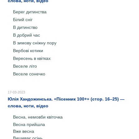
слова, ноти, відео
Берег дитинства
Білий сніг
В дитинство
В добрий час
В зимову сніжну пору
Вербові котики
Вересень в квітках
Веселе літо
Веселе сонечко
17-03-2023
Юлія Хандожинська. «Пісенник 100+» (стор. 16–25) —
слова, ноти, відео
Весна, немовби квіточка
Весна прийшла
Вже весна
Вишиває осінь