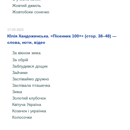
Жовтий джміль
Жовтобоке сонечко
17-03-2023
Юлія Хандожинська. «Пісенник 100+» (стор. 38–48) —
слова, ноти, відео
За вікном зима
За обрій
Заблудився дощик
Зайчики
Заспіваймо дружно
Заспівала пташечка
Зима
Золотий клубочок
Квітуча Україна
Козачок і українка
Колосочки