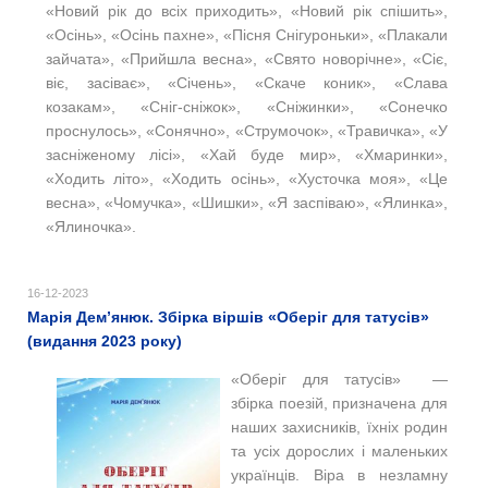
«Новий рік до всіх приходить», «Новий рік спішить»,
«Осінь», «Осінь пахне», «Пісня Снігуроньки», «Плакали
зайчата», «Прийшла весна», «Свято новорічне», «Сіє,
віє, засіває», «Січень», «Скаче коник», «Слава
козакам», «Сніг-сніжок», «Сніжинки», «Сонечко
проснулось», «Сонячно», «Струмочок», «Травичка», «У
засніженому лісі», «Хай буде мир», «Хмаринки»,
«Ходить літо», «Ходить осінь», «Хусточка моя», «Це
весна», «Чомучка», «Шишки», «Я заспіваю», «Ялинка»,
«Ялиночка».
16-12-2023
Марія Дем’янюк. Збірка віршів «Оберіг для татусів»
(видання 2023 року)
«Оберіг для татусів» —
збірка поезій, призначена для
наших захисників, їхніх родин
та усіх дорослих і маленьких
українців. Віра в незламну