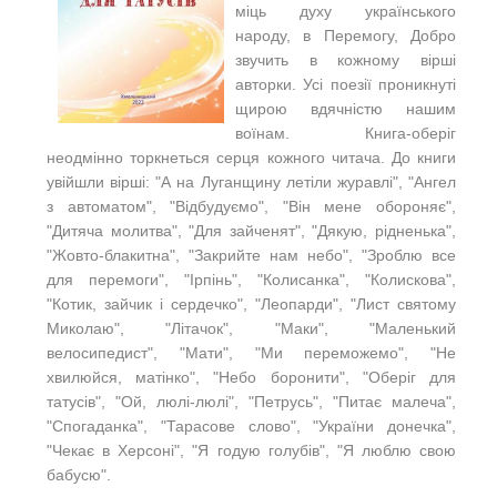
міць духу українського
народу, в Перемогу, Добро
звучить в кожному вірші
авторки. Усі поезії проникнуті
щирою вдячністю нашим
воїнам. Книга-оберіг
неодмінно торкнеться серця кожного читача. До книги
увійшли вірші: "А на Луганщину летіли журавлі", "Ангел
з автоматом", "Відбудуємо", "Він мене обороняє",
"Дитяча молитва", "Для зайченят", "Дякую, рідненька",
"Жовто-блакитна", "Закрийте нам небо", "Зроблю все
для перемоги", "Ірпінь", "Колисанка", "Колискова",
"Котик, зайчик і сердечко", "Леопарди", "Лист святому
Миколаю", "Літачок", "Маки", "Маленький
велосипедист", "Мати", "Ми переможемо", "Не
хвилюйся, матінко", "Небо боронити", "Оберіг для
татусів", "Ой, люлі-люлі", "Петрусь", "Питає малеча",
"Спогаданка", "Тарасове слово", "України донечка",
"Чекає в Херсоні", "Я годую голубів", "Я люблю свою
бабусю".