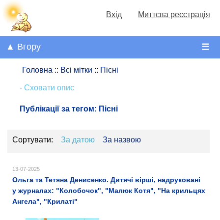
Вхід
Миттєва реєстрація
▲ Вгору
☰
Головна
::
Всі мітки
::
Пісні
- Сховати опис
Публікації за тегом:
Пісні
Сортувати:
За датою
За назвою
13-07-2025
Ольга та Тетяна Денисенко. Дитячі вірші, надруковані
у журналах: "Колобочок", "Малюк Котя", "На крильцях
Ангела", "Крилаті"