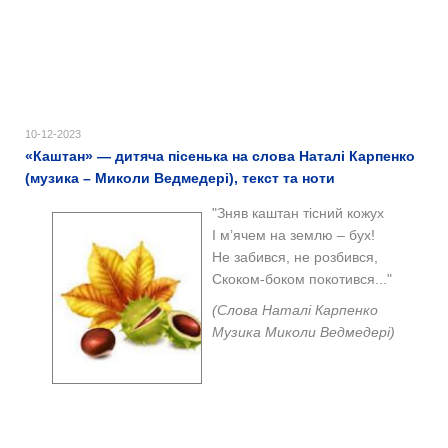
10-12-2023
«Каштан» — дитяча пісенька на слова Наталі Карпенко
(музика – Миколи Ведмедері), текст та ноти
"
Зняв каштан тісний кожух
І м’ячем на землю – бух!
Не забився, не розбився,
Скоком-боком покотився..."
(
Слова Наталі Карпенко
Музика Миколи Ведмедері)