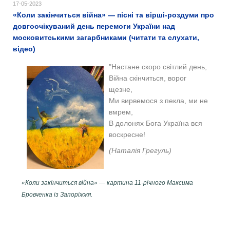
17-05-2023
«Коли закінчиться війна» — пісні та вірші-роздуми про
довгоочікуваний день перемоги України над
московитськими загарбниками (читати та слухати,
відео)
"Настане скоро світлий день,
Війна скінчиться, ворог
щезне,
Ми вирвемося з пекла, ми не
вмрем,
В долонях Бога Україна вся
воскресне!
(Наталія Грегуль)
«Коли закінчиться війна» — картина 11-річного Максима
Бровченка із Запоріжжя.