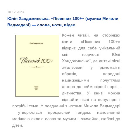
10-12-2023
Юлія Хандожинська. «Пiсенник 100+» (музика Миколи
Ведмедері) — слова, ноти, відео
Кожен читач, на сторінках
книги «Пісенник 100+»
відкриє для себе унікальний
світ творчості Юлії
Хандожинської, де дитячі пісні
змальовані у різномаїтті
образів, передані
найніжнішими почуттями
автора до неймовірної пори –
дитинства. У книзі можна
віднайти пісні на популярні і
потрібні теми. У поєднанні з нотами Миколи Ведмедері
утворюється прекрасний тандем, наповнений
магічною силою слова та музики і, звичайно, любові до
дітей.