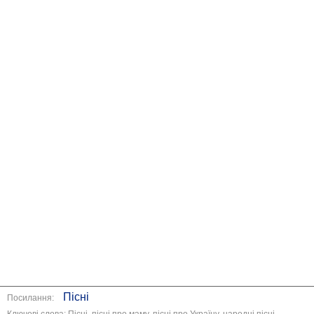
Пісні
Посилання:
Ключові слова: Пісні, пісні про маму, пісні про Україну, народні пісні,