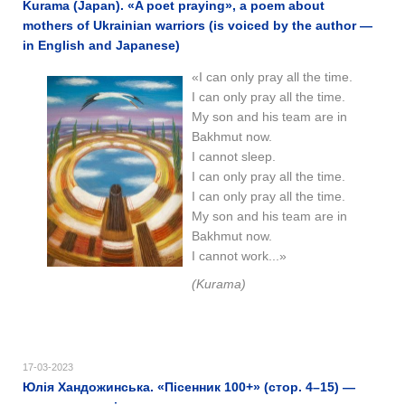
Kurama (Japan). «A poet praying», a poem about
mothers of Ukrainian warriors (is voiced by the author —
in English and Japanese)
«I can only pray all the time.
I can only pray all the time.
My son and his team are in
Bakhmut now.
I cannot sleep.
I can only pray all the time.
I can only pray all the time.
My son and his team are in
Bakhmut now.
I cannot work...»
(Kurama)
17-03-2023
Юлія Хандожинська. «Пісенник 100+» (стор. 4–15) —