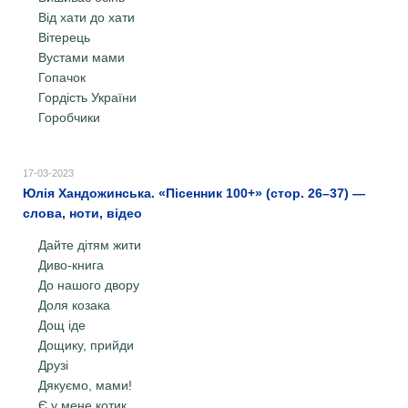
Від хати до хати
Вітерець
Вустами мами
Гопачок
Гордість України
Горобчики
17-03-2023
Юлія Хандожинська. «Пісенник 100+» (стор. 26–37) —
слова, ноти, відео
Дайте дітям жити
Диво-книга
До нашого двору
Доля козака
Дощ іде
Дощику, прийди
Друзі
Дякуємо, мами!
Є у мене котик