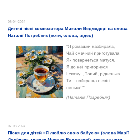
08-04-2024
Дитячі пісні композитора Миколи Ведмедері на слова
Наталії Погребняк (ноти, слова, відео)
"Я ромашки назбирала,
Чай смачний приготувала.
Як повернеться матуся,
Я до неї пригорнуся
І скажу: „Попий, рідненька.
Ти – найкраща в світі
ненька!”"
(Наталія Погребняк)
07-03-2024
Пісня для дітей «Я люблю свою бабусю» (слова Марії
Дем'янюк, музика Миколи Ведмедері), текст та ноти