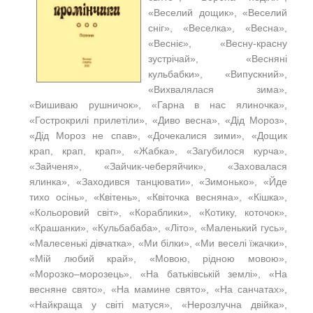
«Веселий дощик», «Веселий
сніг», «Веселка», «Весна»,
«Весніє», «Весну-красну
зустрічай», «Весняні
кульбабки», «Випускний»,
«Вихвалялася зима»,
«Вишиваю рушничок», «Гарна в нас ялиночка»,
«Гострокрилі прилетіли», «Диво весна», «Дід Мороз»,
«Дід Мороз не спав», «Дочекалися зими», «Дощик
крап, крап, крап», «Жабка», «Загубилося курча»,
«Зайченя», «Зайчик-чеберяйчик», «Заховалася
ялинка», «Заходився танцювати», «Зимонько», «Йде
тихо осінь», «Квітень», «Квіточка весняна», «Кішка»,
«Кольоровий світ», «Кораблики», «Котику, коточок»,
«Крашанки», «Кульбабаба», «Літо», «Маленький гусь»,
«Малесенькі дівчатка», «Ми білки», «Ми веселі їжачки»,
«Мій любий край», «Мовою, рідною мовою»,
«Морозко–морозець», «На батьківській землі», «На
весняне свято», «На мамине свято», «На санчатах»,
«Найкраща у світі матуся», «Нерозлучна двійка»,