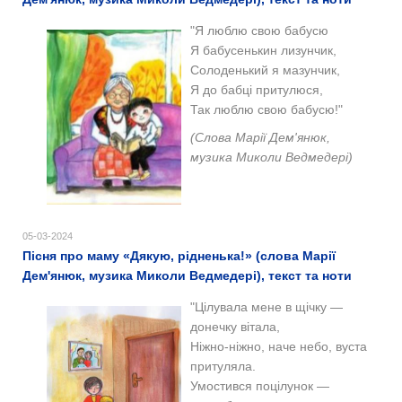
"
Я люблю свою бабусю
Я бабусенькин лизунчик,
Солоденький я мазунчик,
Я до бабці притулюся,
Так люблю свою бабусю!"
(Слова Марії Дем'янюк,
музика Миколи Ведмедері)
05-03-2024
Пісня про маму «Дякую, рідненька!» (слова Марії
Дем'янюк, музика Миколи Ведмедері), текст та ноти
"Цілувала мене в щічку —
донечку вітала,
Ніжно-ніжно, наче небо, вуста
притуляла.
Умостився поцілунок —