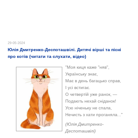
29-05-2024
Юлія Дмитренко-Деспоташвілі. Дитячі вірші та пісні
про котів (читати та слухати, відео)
"Моя киця каже "няв",
Українську знає,
Має в день багацько справ,
І усі встигає.
О четвертій уже ранок, —
Подають нехай сніданок!
Усю ніченьку не спала,
Нечисть з хати проганяла..."
(Юлія Дмитренко-
Деспоташвілі)