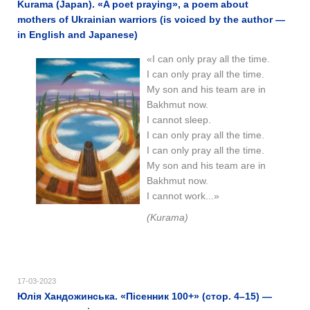
Kurama (Japan). «A poet praying», a poem about
mothers of Ukrainian warriors (is voiced by the author —
in English and Japanese)
«I can only pray all the time.
I can only pray all the time.
My son and his team are in
Bakhmut now.
I cannot sleep.
I can only pray all the time.
I can only pray all the time.
My son and his team are in
Bakhmut now.
I cannot work...»
(Kurama)
17-03-2023
Юлія Хандожинська. «Пісенник 100+» (стор. 4–15) —