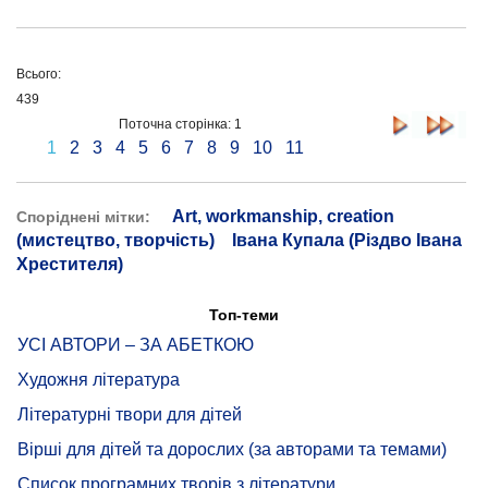
Всього:
439
Поточна сторінка: 1
1
2
3
4
5
6
7
8
9
10
11
Art, workmanship, creation
Споріднені мітки:
(мистецтво, творчість)
Івана Купала (Різдво Івана
Хрестителя)
Топ-теми
УСІ АВТОРИ – ЗА АБЕТКОЮ
Художня література
Літературні твори для дітей
Вірші для дітей та дорослих (за авторами та темами)
Список програмних творів з літератури