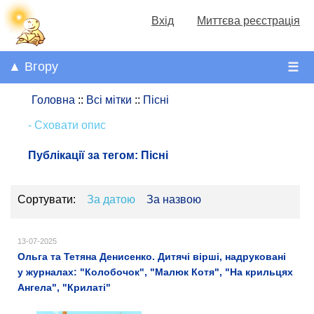
Вхід
Миттєва реєстрація
▲ Вгору
☰
Головна
::
Всі мітки
::
Пісні
- Сховати опис
Публікації за тегом:
Пісні
Сортувати:
За датою
За назвою
13-07-2025
Ольга та Тетяна Денисенко. Дитячі вірші, надруковані
у журналах: "Колобочок", "Малюк Котя", "На крильцях
Ангела", "Крилаті"