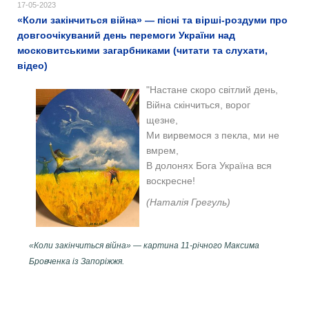
17-05-2023
«Коли закінчиться війна» — пісні та вірші-роздуми про
довгоочікуваний день перемоги України над
московитськими загарбниками (читати та слухати,
відео)
"Настане скоро світлий день,
Війна скінчиться, ворог
щезне,
Ми вирвемося з пекла, ми не
вмрем,
В долонях Бога Україна вся
воскресне!
(Наталія Грегуль)
«Коли закінчиться війна» — картина 11-річного Максима
Бровченка із Запоріжжя.