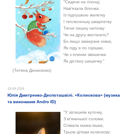
"Сидячи на гілочці,
Нав'язала білочка
Із підпушкою жилетку
І теплесеньку шкарпетку.
Тягне пишну ниточку:
Чи на другу вистачить?
Бо якщо замерзне ніжка,
Як піду я по горішки,
Чи з ялинки звишечка
Як дістану шишечку."
(Тетяна Денисенко)
18-09-2024
Юлія Дмитренко-Деспоташвілі. «Колискова» (музика
та виконання Andro ID)
"У затишнім куточку,
З м'якенької соломи,
Співала мама-кішка,
Трьом діткам колискову: