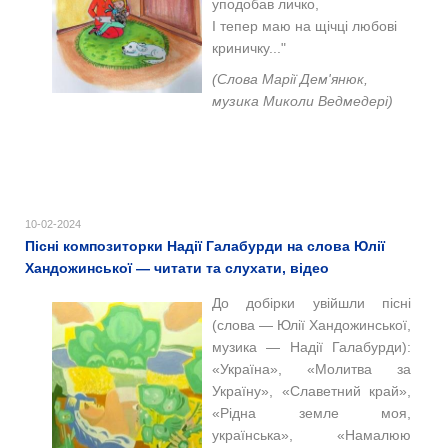
уподобав личко,
І тепер маю на щічці любові
криничку..."
(Слова Марії Дем'янюк,
музика Миколи Ведмедері)
10-02-2024
Пісні композиторки Надії Галабурди на слова Юлії
Хандожинської — читати та слухати, відео
До добірки увійшли пісні
(слова — Юлії Хандожинської,
музика — Надії Галабурди):
«Україна», «Молитва за
Україну», «Славетний край»,
«Рідна земле моя,
українська», «Намалюю