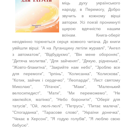
міць духу українського
народу, в Перемогу, Добро
звучить в кожному вірші
авторки. Усі поезії проникнуті
щирою вдячністю нашим
воїнам. Книга-оберіг
неодмінно торкнеться серця кожного читача. До книги
увійшли вірші: "А на Луганщину летіли журавлі", "Ангел
з автоматом", "Відбудуємо", "Він мене обороняє",
"Дитяча молитва", "Для зайченят", "Дякую, рідненька",
"Жовто-блакитна", "Закрийте нам небо", "Зроблю все
для перемоги", "Ірпінь", "Колисанка", "Колискова",
"Котик, зайчик і сердечко", "Леопарди", "Лист святому
Миколаю", "Літачок", "Маки", "Маленький
велосипедист", "Мати", "Ми переможемо", "Не
хвилюйся, матінко", "Небо боронити", "Оберіг для
татусів", "Ой, люлі-люлі", "Петрусь", "Питає малеча",
"Спогаданка", "Тарасове слово", "України донечка",
"Чекає в Херсоні", "Я годую голубів", "Я люблю свою
бабусю".