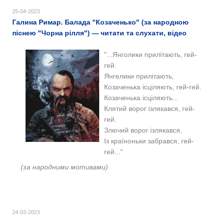
25-04-2023
Галина Римар. Балада "Козаченько" (за народною
піснею "Чорна рілля") — читати та слухати, відео
"...Янголики прилітають, гей-
гей.
Янгелики прилітають,
Козаченька ісціляють, гей-гей.
Козаченька ісціляють...
Клятий ворог ізлякався, гей-
гей.
Злючий ворог ізлякався,
Із країноньки забрався, гей-
гей..."
(за народними мотивами)
24-03-2023