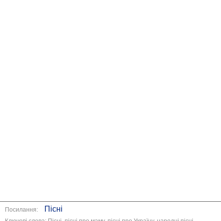
Пісні
Посилання:
Ключові слова: Пісні, пісні про маму, пісні про Україну, народні пісні,