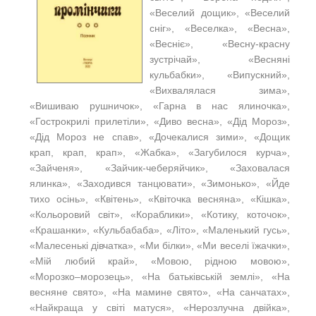
«Веселий дощик», «Веселий
сніг», «Веселка», «Весна»,
«Весніє», «Весну-красну
зустрічай», «Весняні
кульбабки», «Випускний»,
«Вихвалялася зима»,
«Вишиваю рушничок», «Гарна в нас ялиночка»,
«Гострокрилі прилетіли», «Диво весна», «Дід Мороз»,
«Дід Мороз не спав», «Дочекалися зими», «Дощик
крап, крап, крап», «Жабка», «Загубилося курча»,
«Зайченя», «Зайчик-чеберяйчик», «Заховалася
ялинка», «Заходився танцювати», «Зимонько», «Йде
тихо осінь», «Квітень», «Квіточка весняна», «Кішка»,
«Кольоровий світ», «Кораблики», «Котику, коточок»,
«Крашанки», «Кульбабаба», «Літо», «Маленький гусь»,
«Малесенькі дівчатка», «Ми білки», «Ми веселі їжачки»,
«Мій любий край», «Мовою, рідною мовою»,
«Морозко–морозець», «На батьківській землі», «На
весняне свято», «На мамине свято», «На санчатах»,
«Найкраща у світі матуся», «Нерозлучна двійка»,