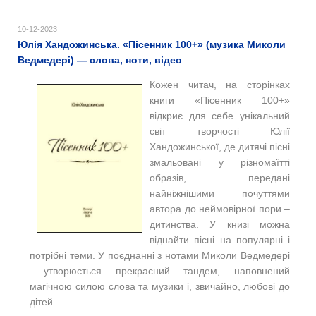
10-12-2023
Юлія Хандожинська. «Пiсенник 100+» (музика Миколи
Ведмедері) — слова, ноти, відео
Кожен читач, на сторінках
книги «Пісенник 100+»
відкриє для себе унікальний
світ творчості Юлії
Хандожинської, де дитячі пісні
змальовані у різномаїтті
образів, передані
найніжнішими почуттями
автора до неймовірної пори –
дитинства. У книзі можна
віднайти пісні на популярні і
потрібні теми. У поєднанні з нотами Миколи Ведмедері
утворюється прекрасний тандем, наповнений
магічною силою слова та музики і, звичайно, любові до
дітей.