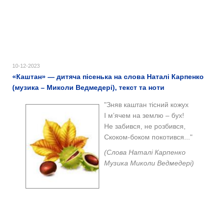
10-12-2023
«Каштан» — дитяча пісенька на слова Наталі Карпенко
(музика – Миколи Ведмедері), текст та ноти
"
Зняв каштан тісний кожух
І м’ячем на землю – бух!
Не забився, не розбився,
Скоком-боком покотився..."
(
Слова Наталі Карпенко
Музика Миколи Ведмедері)