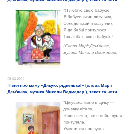
"
Я люблю свою бабусю
Я бабусенькин лизунчик,
Солоденький я мазунчик,
Я до бабці притулюся,
Так люблю свою бабусю!"
(Слова Марії Дем'янюк,
музика Миколи Ведмедері)
05-03-2024
Пісня про маму «Дякую, рідненька!» (слова Марії
Дем'янюк, музика Миколи Ведмедері), текст та ноти
"Цілувала мене в щічку —
донечку вітала,
Ніжно-ніжно, наче небо, вуста
притуляла.
Умостився поцілунок —