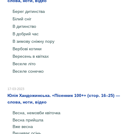
слова, ноти, відео
Берег дитинства
Білий сніг
В дитинство
В добрий час
В зимову сніжну пору
Вербові котики
Вересень в квітках
Веселе літо
Веселе сонечко
17-03-2023
Юлія Хандожинська. «Пісенник 100+» (стор. 16–25) —
слова, ноти, відео
Весна, немовби квіточка
Весна прийшла
Вже весна
Вишиває осінь