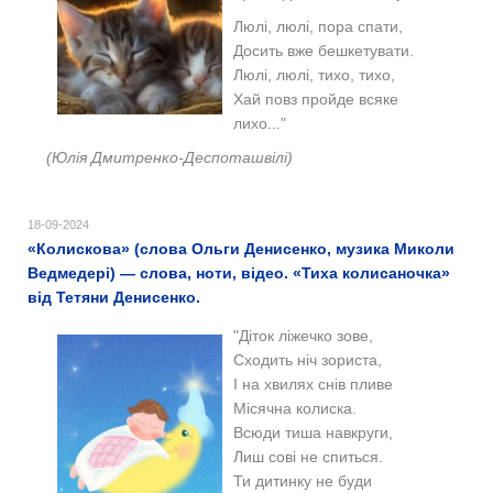
Люлі, люлі, пора спати,
Досить вже бешкетувати.
Люлі, люлі, тихо, тихо,
Хай повз пройде всяке
лихо..."
(Юлія Дмитренко-Деспоташвілі)
18-09-2024
«Колискова» (слова Ольги Денисенко, музика Миколи
Ведмедері) — слова, ноти, відео. «Тиха колисаночка»
від Тетяни Денисенко.
"Діток ліжечко зове,
Сходить ніч зориста,
І на хвилях снів пливе
Місячна колиска.
Всюди тиша навкруги,
Лиш сові не спиться.
Ти дитинку не буди