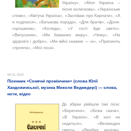
Україну», «Моя Україна –
пісня колискова», «Українське
слово», «Квітуча Україна», «Заспіваю про Карпати», «А
я поділюся», «Батькова порада», «Для братів», «Доня-
горошинка», «Коляда», «У гості йде свято»,
«Випускник», «Ми бажаємо миру», «Чому», «На
здоров'я і добро», «Ми війні скажем — ні», «Припиніть
стріляти», «Мої пісні».
08-01-2024
Пісенник «Сонячні промінчики» (слова Юлії
Хандожинської, музика Миколи Ведмедері) — слова,
ноти, відео
До збірки увійшли такі пісні:
«Берегиня», «Білка скаче»,
«В Україні», «В хаті не
сидиться», «Великоднє
свято», «Вербна неділя»,