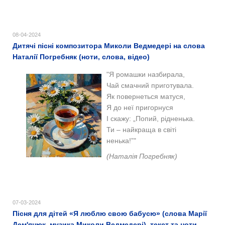
08-04-2024
Дитячі пісні композитора Миколи Ведмедері на слова
Наталії Погребняк (ноти, слова, відео)
"Я ромашки назбирала,
Чай смачний приготувала.
Як повернеться матуся,
Я до неї пригорнуся
І скажу: „Попий, рідненька.
Ти – найкраща в світі
ненька!”"
(Наталія Погребняк)
07-03-2024
Пісня для дітей «Я люблю свою бабусю» (слова Марії
Дем'янюк, музика Миколи Ведмедері), текст та ноти