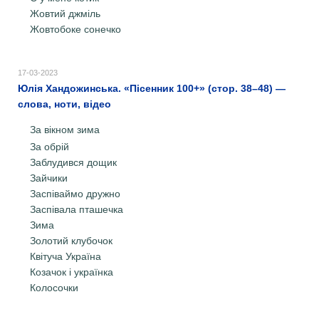
Жовтий джміль
Жовтобоке сонечко
17-03-2023
Юлія Хандожинська. «Пісенник 100+» (стор. 38–48) —
слова, ноти, відео
За вікном зима
За обрій
Заблудився дощик
Зайчики
Заспіваймо дружно
Заспівала пташечка
Зима
Золотий клубочок
Квітуча Україна
Козачок і українка
Колосочки