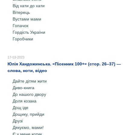
Від хати до хати
Вітерець
Вустами мами
Гопачок
Гордість України
Горобчики
17-03-2023
Юлія Хандожинська. «Пісенник 100+» (стор. 26–37) —
слова, ноти, відео
Дайте дітям жити
Диво-книга
До нашого двору
Доля козака
Дощ іде
Дощику, прийди
Друзі
Дякуємо, мами!
Є у мене котик