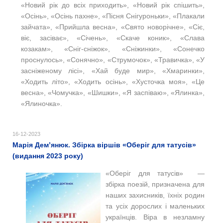
«Новий рік до всіх приходить», «Новий рік спішить»,
«Осінь», «Осінь пахне», «Пісня Снігуроньки», «Плакали
зайчата», «Прийшла весна», «Свято новорічне», «Сіє,
віє, засіває», «Січень», «Скаче коник», «Слава
козакам», «Сніг-сніжок», «Сніжинки», «Сонечко
проснулось», «Сонячно», «Струмочок», «Травичка», «У
засніженому лісі», «Хай буде мир», «Хмаринки»,
«Ходить літо», «Ходить осінь», «Хусточка моя», «Це
весна», «Чомучка», «Шишки», «Я заспіваю», «Ялинка»,
«Ялиночка».
16-12-2023
Марія Дем’янюк. Збірка віршів «Оберіг для татусів»
(видання 2023 року)
«Оберіг для татусів» —
збірка поезій, призначена для
наших захисників, їхніх родин
та усіх дорослих і маленьких
українців. Віра в незламну