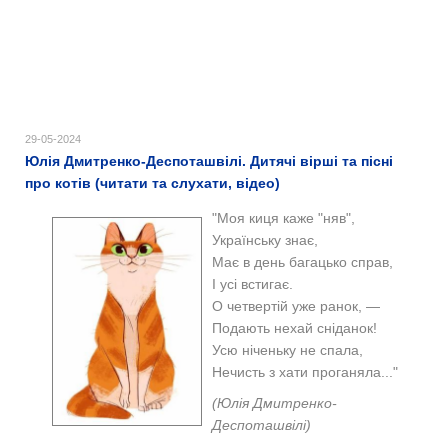
29-05-2024
Юлія Дмитренко-Деспоташвілі. Дитячі вірші та пісні
про котів (читати та слухати, відео)
"Моя киця каже "няв",
Українську знає,
Має в день багацько справ,
І усі встигає.
О четвертій уже ранок, —
Подають нехай сніданок!
Усю ніченьку не спала,
Нечисть з хати проганяла..."
(Юлія Дмитренко-
Деспоташвілі)