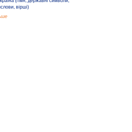
країна (гімн, державні символи,
ислови, вірші)
ьше