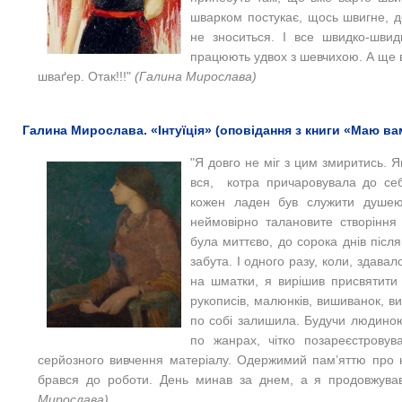
шварком постукає, щось швигне, д
не зноситься. І все швидко-шви
працюють удвох з шевчихою. А ще в
шваґер. Отак!!!"
(Галина Мирослава)
Галина Мирослава. «Інтуїція» (оповідання з книги «Маю ва
"Я довго не міг з цим змиритись. Я
вся, котра причаровувала до себ
кожен ладен був служити душею 
неймовірно талановите створіння
була миттєво, до сорока днів післ
забута. І одного разу, коли, здава
на шматки, я вирішив присвятит
рукописів, малюнків, вишиванок, ви
по собі залишила. Будучи людиною
по жанрах, чітко позареєстровув
серйозного вивчення матеріалу. Одержимий пам’яттю про не
брався до роботи. День минав за днем, а я продовжував
Мирослава)