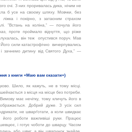
го очі. З них проривалась дика, нічим не
сла б усе на своєму шляху. Мовчки, без
з ліжка і покірно, з затаєним страхом
лі. ”Встань на коліна,” — почула його
аз, проте проймало відчуття, що різке
лухалась, він теж опустився поруч. Мав
. Його сили катастрофічно вичерпувались
 і зачнемо дитину від Святого Духа,” —
ня з книги «Маю вам сказати»)
ково. Шило, як кажуть, не в тому місці.
ейкається з місця на місце без потреби.
Вимову має нечітку, тому кличуть його в
 ображається. Добрий дуже. З усіх сил
ндрикати, не шварґотати, а коли швидкає
 його роботи важливіші руки. Працює
шевцює, і готує чоботи до шварцу. Часом
рдиць або швиг, а він шварунок знайде,