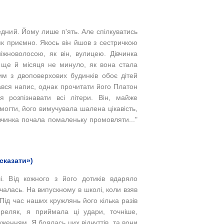
дний. Йому лише п'ять. Але спілкуватись
к приємно. Якось він йшов з сестричкою
жноволосою, як він, вулицею. Дівчинка
 ще й місяця не минуло, як вона стала
им з двоповерхових будинків обоє дітей
ався напис, однак прочитати його Платон
я розпізнавати всі літери. Він, майже
огти, його вимучувала шалена цікавість,
вчинка почала помаленьку промовляти..."
сказати»)
і. Від кожного з його дотиків вдаряло
чалась. На випускному в школі, коли взяв
ід час наших кружлянь його кілька разів
реляк, я приймала ці удари, точніше,
уженням. Я боялась цих відчуттів, та вони