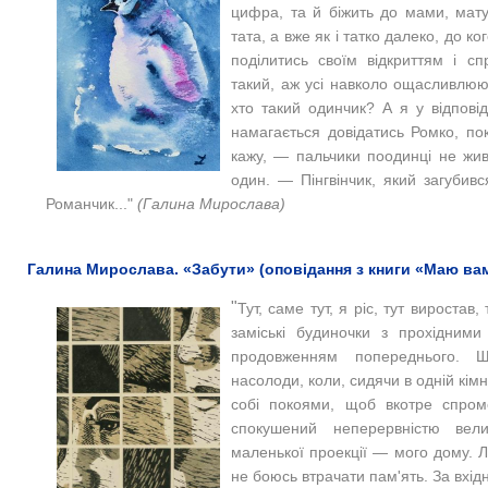
цифра, та й біжить до мами, мату
тата, а вже як і татко далеко, до ко
поділитись своїм відкриттям і с
такий, аж усі навколо ощасливлюю
хто такий одинчик?
А я у відпові
намагається довідатись Ромко, по
кажу, — пальчики поодинці не жив
один.
— Пінгвінчик, який загубив
Романчик..."
(Галина Мирослава)
Галина Мирослава. «Забути» (оповідання з книги «Маю вам
"
Тут, саме тут, я ріс, тут виростав,
заміські будиночки з прохідним
продовженням попереднього. 
насолоди, коли, сидячи в одній кімн
собі покоями, щоб вкотре спромо
спокушений неперервністю вели
маленької проекції — мого дому. 
не боюсь втрачати пам'ять.
За вхід