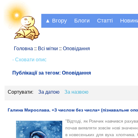
▲ Вгору
Блоги
Статті
Новин
Головна
::
Всі мітки
::
Оповідання
- Сховати опис
Публікації за тегом:
Оповідання
Сортувати:
За датою
За назвою
Галина Мирослава. «З числом без числа» (пізнавальне опо
"Відтоді, як Ромчик навчився рахув
почав виявляти зовсім нові значенн
в новесеньких для вуха хлопчика. 