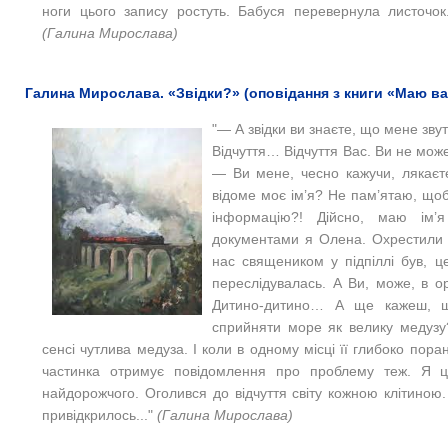
ноги цього запису ростуть. Бабуся перевернула листочок.
(Галина Мирослава)
Галина Мирослава. «Звідки?» (оповідання з книги «Маю ва
"— А звідки ви знаєте, що мене зв
Відчуття… Відчуття Вас. Ви не може
— Ви мене, чесно кажучи, лякаєт
відоме моє ім’я? Не пам’ятаю, щоб 
інформацію?! Дійсно, маю ім
документами я Олена. Охрестили О
нас священиком у підпіллі був, ц
переслідувалась. А Ви, може, в 
Дитино-дитино… А ще кажеш, 
сприйняти море як велику медуз
сенсі чутлива медуза. І коли в одному місці її глибоко пора
частинка отримує повідомлення про проблему теж. Я це
найдорожчого. Оголився до відчуття світу кожною клітиною.
привідкрилось..."
(Галина Мирослава)