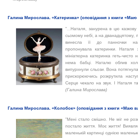
Галина Мирослава. «Катеринка» (оповідання з книги «Маю 
"...Наталя, занурена в цю казков
сьомому небі, а на дванадцятому, 
винесла її до панночки на
пропонувала катеринки. Наталя 
мініатюрна катеринка геть-чисто н
нема бабці. Наталю облив холо
випурхнули сльози. Вона потягнула
прискорюючись розкрутила насту
Серце чекало на звук. І Наталя так
(Галина Мирослава)
Галина Мирослава. «Колобок» (оповідання з книги «Маю в
"Мені стало смішно. Не міг не ро
постало життя. Моє життя! Виявл
маленькій картинці однією маленьк