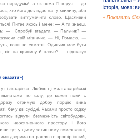
Наша країна – У
ся передусім!, а як нема її поруч — до
історія, мова: в
гось, хто його доглядає на ту хвилину, аби
+ Показати біл
пробувати витлумачити слово. Щасливий
ться! Питає якось і мене:
— А ти знаєш,
дь:
— Спробуй вгадати.
— Пальчик? —
казуючи свій мізинчик.
— Ні, Ромасю, —
уть, вони не самотні. Одинчик має бути
ся, сів на крижину й плаче? — підскакує
 сказати»)
 тут і зістарівся. Люблю ці милі австрійські
и кімнатами по колу, де кожен покій є
Щоразу отримую добру порцію вина
аті, бачу дві сусідні. Часами просто ходжу
гтись відчути безмежність світобудови,
кого неосягненного простору і його
Лише тут, у цьому затишному помешканні,
ними дверима потрапляю в простір інший,