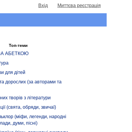
Вхід
Миттєва реєстрація
Топ-теми
 ЗА АБЕТКОЮ
тура
ри для дітей
 та дорослих (за авторами та
их творів з літератури
ції (свята, обряди, звичаї)
ьклор (міфи, легенди, народні
лади, думи, пісні)