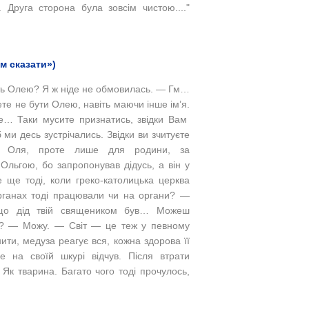
 Друга сторона була зовсім чистою...."
м сказати»)
уть Олею? Я ж ніде не обмовилась. — Гм…
те не бути Олею, навіть маючи інше ім’я.
е… Таки мусите признатись, звідки Вам
ми десь зустрічались. Звідки ви зчитуєте
’я Оля, проте лише для родини, за
льгою, бо запропонував дідусь, а він у
е ще тоді, коли греко-католицька церква
органах тоді працювали чи на органи? —
що дід твій священиком був… Можеш
у? — Можу. — Світ — це теж у певному
нити, медуза реагує вся, кожна здорова її
 на своїй шкурі відчув. Після втрати
 Як тварина. Багато чого тоді прочулось,