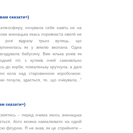
вам сказати»)
у атмосферу, почувала себе навіть не на
поки зненацька якась поривчаста хвиля не
 розі відразу трьох вулиць, що
зупинилась як у землю вкопана. Одна
агадувала бабусину. Вже кілька років як
дний піт, з кутиків очей самовільно
сь до корби, помаленьку крутнула, а далі
пні кола над старовинною коробочкою.
и почула, здається, те, що очікувала..."
ам сказати»)
зсміятись – перед очима якось зненацька
яється, його можна намалювати на одній
ою фігурою. Я не знав, як це сприйняти –