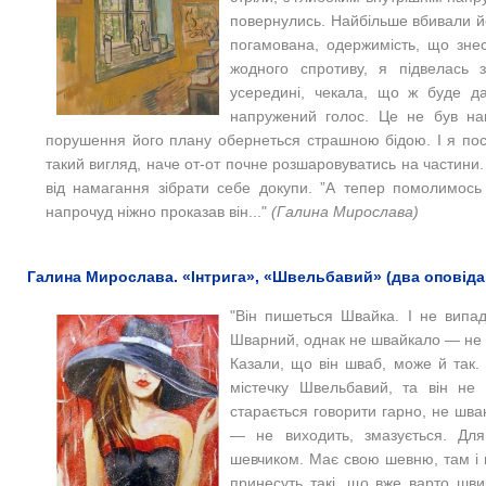
повернулись. Найбільше вбивали йо
погамована, одержимість, що зне
жодного спротиву, я підвелась 
усередині, чекала, що ж буде да
напружений голос. Це не був нак
порушення його плану обернеться страшною бідою. І я пос
такий вигляд, наче от-от почне розшаровуватись на частини
від намагання зібрати себе докупи. ”А тепер помолимось
напрочуд ніжно проказав він..."
(Галина Мирослава)
Галина Мирослава. «Інтрига», «Швельбавий» (два оповідан
"Він пишеться Швайка. І не випад
Шварний, однак не швайкало — не ш
Казали, що він шваб, може й так. 
містечку Швельбавий, та він не
старається говорити гарно, не шва
— не виходить, змазується. Для
шевчиком. Має свою шевню, там і 
принесуть такі, що вже варто шви