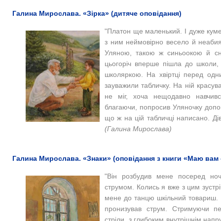
Галина Мирослава. «Зірка» (дитяче оповідання)
"Платон ще маленький. І дуже куме
з ним неймовірно весело й неабия
Уляною, такою ж синьоокою й сні
цьогоріч вперше пішла до школи,
школяркою. На хвіртці перед одн
зауважили табличку. На ній красув
не міг, хоча нещодавно навчивс
благаючи, попросив Уляночку допом
що ж на цій табличці написано. Ді
(Галина Мирослава)
Галина Мирослава. «Знаки» (оповідання з книги «Маю вам 
"Він розбудив мене посеред ноч
струмом. Колись я вже з цим зустрі
мене до танцю шкільний товариш. П
пронизував струм. Стримуючи пе
стріли, з глибоким внутрішнім напр