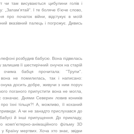
ут чи там висуваються цибулини голів і
: „Запам'ятай“. І те боляче б'юче слово,
я про початок війни, відстукує в моїй
езний вказівний палець і погрожує. Дивись
елефоні розбудив бабусю. Вона підвелась
у залишив її шестирічний онучок на старій
 очима бабця прочитала: ''Трупи''.
, вона не помилилась, так і написано:
о онука досить добре, живучи з ним поруч
чого поганого припустити вона не могла,
с означає. Днями Северин ловив коників
ро їхні тільця?! А, можливо, її коханий
привиди. А чи не занадто прислухався до
 бабусі й інші припущення. До прикладу,
го комп'ютерно-анімаційного фільму 3D
 у Країну мертвих. Хоча хто знає, звідки