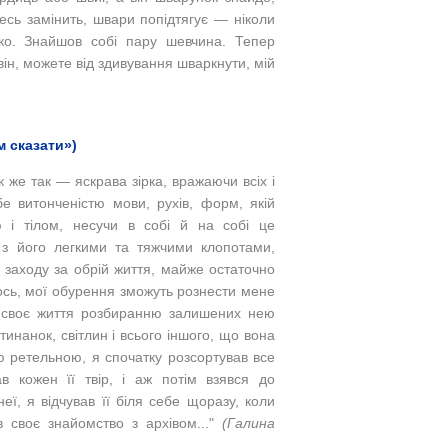
есь замінить, швари попідтягує — ніколи
дко. Знайшов собі пару шевчина. Тепер
ін, можете від здивування шваркнути, мій
м сказати»)
к же так — яскрава зірка, вражаючи всіх і
е витонченістю мови, рухів, форм, якій
і тілом, несучи в собі й на собі це
 з його легкими та тяжчими клопотами,
я заходу за обрій життя, майже остаточно
лось, мої обурення зможуть рознести мене
и своє життя розбиранню залишених нею
тинанок, світлин і всього іншого, що вона
 ретельною, я спочатку розсортував все
ав кожен її твір, і аж потім взявся до
ї, я відчував її біля себе щоразу, коли
 своє знайомство з архівом..."
(Галина