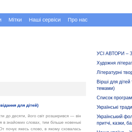
и
Мітки
Наші сервіси
Про нас
УСІ АВТОРИ –
Художня літера
Літературні тво
Вірші для дітей
темами)
Список програмн
відання для дітей)
Українські тради
ати до десяти, його світ розширився — він
Український фол
я в знайомих словах, тим більше новенькі
притчі, казки, ба
От почує якесь слово, в якому сховалась