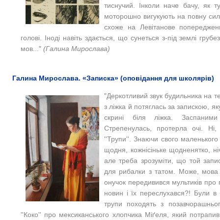
тиснучий. Інколи наче бачу, як т
моторошно вигукують на повну силу
схоже на Левітанове попередженн
голові. Іноді навіть здається, що сунеться з-під землі груб
мов..."
(Галина Мирослава)
Галина Мирослава. «Записка» (оповідання для школярів)
"Деркотливий звук будильника на т
з ліжка й потяглась за запискою, як
скрині біля ліжка. Заспаними
Стрепенулась, протерла очі. Ні
''Трупи''. Знаючи свого маленьког
щодня, кожнісіньке щодненятко, ні
але треба зрозуміти, що той запи
для рибалки з татом. Може, мова п
онучок передивився мультиків про 
новин і їх переслухався?! Були в
трупи походять з позавчорашньо
''Коко'' про мексиканського хлопчика Міґеля, який потрапив