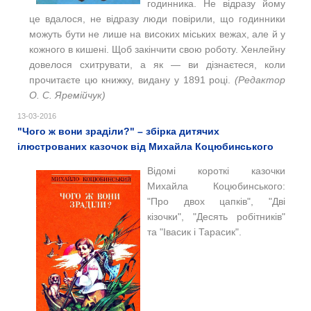
годинника. Не відразу йому
це вдалося, не відразу люди повірили, що годинники
можуть бути не лише на високих міських вежах, але й у
кожного в кишені. Щоб закінчити свою роботу. Хенлейну
довелося схитрувати, а як — ви дізнаєтеся, коли
прочитаєте цю книжку, видану у 1891 році.
(Редактор
О. С. Яремійчук)
13-03-2016
"Чого ж вони зраділи?" – збірка дитячих
ілюстрованих казочок від Михайла Коцюбинського
Відомі короткі казочки
Михайла Коцюбинського:
"Про двох цапків", "Дві
кізочки", "Десять робітників"
та
"Івасик і Тарасик".