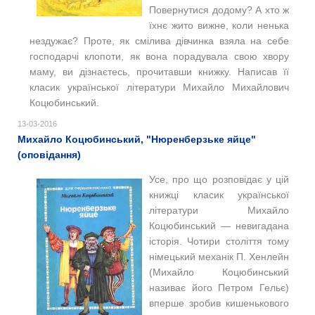
Повернутися додому? А хто ж
їхнє жито вижне, коли ненька
нездужає? Проте, як смілива дівчинка взяла на себе
господарчі клопоти, як вона порадувала свою хвору
маму, ви дізнаєтесь, прочитавши книжку. Написав її
класик української літератури Михайло Михайлович
Коцюбинський.
13-03-2016
Михайло Коцюбинський, "Нюренберзьке яйце"
(оповідання)
Усе, про що розповідає у цій
книжці класик української
літератури Михайло
Коцюбинський — невигадана
історія. Чотири століття тому
німецький механік П. Хенлейн
(Михайло Коцюбинський
називає його Петром Гельє)
вперше зробив кишенькового