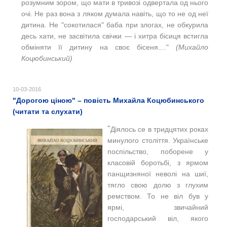
розумним зором, що мати в тривозі одвертала од нього
очі. Не раз вона з ляком думала навіть, що то не од неї
дитина. Не "сокотилася" баба при злогах, не обкурила
десь хати, не засвітила свічки — і хитра бісиця встигла
обміняти її дитину на своє бісеня...."
(Михайло
Коцюбинський)
10-03-2016
"Дорогою ціною" – повість Михайла Коцюбинського
(читати та слухати)
"
Діялось се в тридцятих роках
минулого століття. Українське
поспільство, поборене у
класовій боротьбі, з ярмом
панщизняної неволі на шиї,
тягло свою долю з глухим
ремством. То не віл був у
ярмі, звичайний
господарський віл, якого