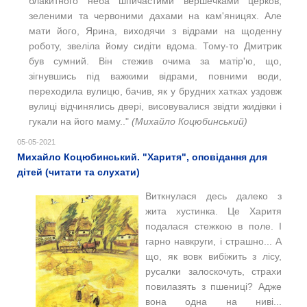
блакитного неба шпичастими вершечками церков,
зеленими та червоними дахами на кам'яницях. Але
мати його, Ярина, виходячи з відрами на щоденну
роботу, звеліла йому сидіти вдома. Тому-то Дмитрик
був сумний. Він стежив очима за матір'ю, що,
зігнувшись під важкими відрами, повними води,
переходила вулицю, бачив, як у брудних хатках уздовж
вулиці відчинялись двері, висовувалися звідти жидівки і
гукали на його маму.."
(
Михайло Коцюбинський)
05-05-2021
Михайло Коцюбинський. "Харитя", оповідання для
дітей (читати та слухати)
Виткнулася десь далеко з
жита хустинка. Це Харитя
подалася стежкою в поле. І
гарно навкруги, і страшно... А
що, як вовк вибіжить з лісу,
русалки залоскочуть, страхи
повилазять з пшениці? Адже
вона одна на ниві...