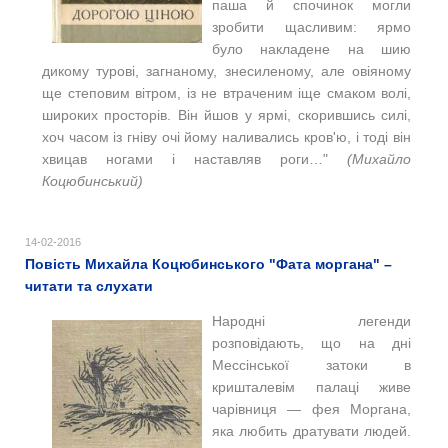
паша й спочинок могли
зробити щасливим: ярмо
було накладене на шию
дикому турові, загнаному, знесиленому, але овіяному
ще степовим вітром, із не втраченим іще смаком волі,
широких просторів. Він йшов у ярмі, скорившись силі,
хоч часом із гніву очі йому наливались кров'ю, і тоді він
хвицав ногами і наставляв роги…"
(Михайло
Коцюбинський)
14-02-2016
Повість Михайла Коцюбинського "Фата моргана" –
читати та слухати
Народні легенди
розповідають, що на дні
Мессінської затоки в
кришталевім палаці живе
чарівниця — фея Моргана,
яка любить дратувати людей.