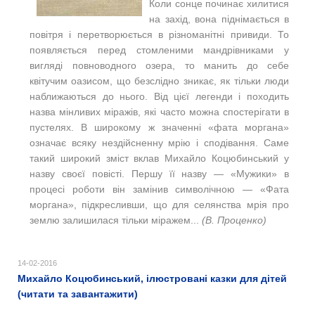
Коли сонце починає хилитися
на захід, вона піднімається в
повітря і перетворюється в різноманітні привиди. То
появляється перед стомленими мандрівниками у
вигляді повноводного озера, то манить до себе
квітучим оазисом, що безслідно зникає, як тільки люди
наближаються до нього. Від цієї легенди і походить
назва мінливих міражів, які часто можна спостерігати в
пустелях. В широкому ж значенні «фата моргана»
означає всяку нездійсненну мрію і сподівання. Саме
такий широкий зміст вклав Михайло Коцюбинський у
назву своєї повісті. Першу її назву — «Мужики» в
процесі роботи він замінив символічною — «Фата
моргана», підкресливши, що для селянства мрія про
землю залишилася тільки міражем...
(В. Проценко)
14-02-2016
Михайло Коцюбинський, ілюстровані казки для дітей
(читати та завантажити)