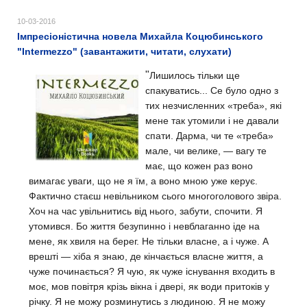
10-03-2016
Імпресіоністична новела Михайла Коцюбинського
"Intermezzo" (завантажити, читати, слухати)
"
Лишилось тільки ще
спакуватись... Се було одно з
тих незчисленних «треба», які
мене так утомили і не давали
спати. Дарма, чи те «треба»
мале, чи велике, — вагу те
має, що кожен раз воно
вимагає уваги, що не я їм, а воно мною уже керує.
Фактично стаєш невільником сього многоголового звіра.
Хоч на час увільнитись від нього, забути, спочити. Я
утомився. Бо життя безупинно і невблаганно іде на
мене, як хвиля на берег. Не тільки власне, а і чуже. А
врешті — хіба я знаю, де кінчається власне життя, а
чуже починається? Я чую, як чуже існування входить в
моє, мов повітря крізь вікна і двері, як води притоків у
річку. Я не можу розминутись з людиною. Я не можу