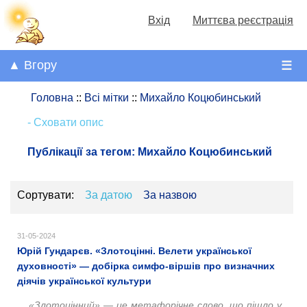
Вхід
Миттєва реєстрація
▲ Вгору
☰
Головна
::
Всі мітки
::
Михайло Коцюбинський
- Сховати опис
Публікації за тегом:
Михайло Коцюбинський
Сортувати:
За датою
За назвою
31-05-2024
Юрій Гундарєв. «Злотоцінні. Велети української
духовності» — добірка симфо-віршів про визначних
діячів української культури
«Злотоцінний» — це метафорічне слово, що пішло у