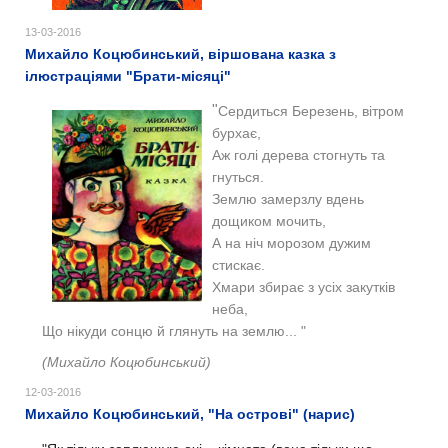
13-03-2016
Михайло Коцюбинський, віршована казка з
ілюстраціями "Брати-місяці"
"
Сердиться Березень, вітром
бурхає,
Аж голі дерева стогнуть та
гнуться.
Землю замерзлу вдень
дощиком мочить,
А на ніч морозом дужим
стискає.
Хмари збирає з усіх закутків
неба,
Що нікуди сонцю й глянуть на землю... "
(Михайло Коцюбинський)
12-03-2016
Михайло Коцюбинський, "На острові" (нарис)