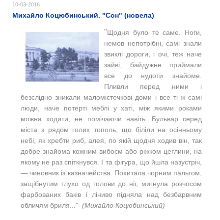
10-03-2016
Михайло Коцюбинський. "Сон" (новела)
"
Щодня було те саме. Ноги,
немов непотрібні, самі знали
звиклі дороги, і очі, теж наче
зайві, байдужне приймали
все до нудоти знайоме.
Пливли перед ними і
безслідно зникали маломістечкові доми і все ті ж самі
люди, наче потерті меблі у хаті, між якими роками
можна ходити, не помічаючи навіть. Бульвар серед
міста з рядом голих тополь, що біліли на осінньому
небі, як хребти риб, алея, по якій щодня ходив він, так
добре знайома кожним вибоєм або ріжком цеглини, на
якому не раз спіткнувся. І та фігура, що йшла назустріч,
— чиновник із казначейства. Похитала чорним пальтом,
защібнутим глухо од голови до ніг, мигнула розчосом
фарбованих баків і ліниво підняла над безбарвним
обличям бриля..."
(Михайло Коцюбинський)