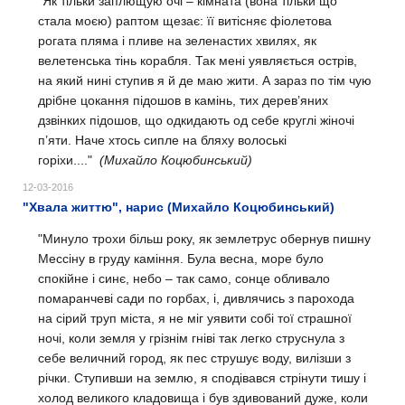
"Як тільки заплющую очі – кімната (вона тільки що
стала моєю) раптом щезає: її витісняє фіолетова
рогата пляма і пливе на зеленастих хвилях, як
велетенська тінь корабля. Так мені уявляється острів,
на який нині ступив я й де маю жити. А зараз по тім чую
дрібне цокання підошов в камінь, тих дерев’яних
дзвінких підошов, що одкидають од себе круглі жіночі
п’яти. Наче хтось сипле на бляху волоські
горіхи...."
(Михайло Коцюбинський)
12-03-2016
"Хвала життю", нарис (Михайло Коцюбинський)
"Минуло трохи більш року, як землетрус обернув пишну
Мессіну в груду каміння. Була весна, море було
спокійне і синє, небо – так само, сонце обливало
помаранчеві сади по горбах, і, дивлячись з парохода
на сірий труп міста, я не міг уявити собі тої страшної
ночі, коли земля у грізнім гніві так легко струснула з
себе величний город, як пес струшує воду, вилізши з
річки. Ступивши на землю, я сподівався стрінути тишу і
холод великого кладовища і був здивований дуже, коли