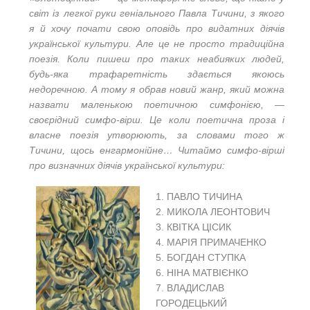
світ із легкої руки геніального Павла Тичини, з якого
я й хочу почати свою оповідь про видатних діячів
української культури. Але це не просто традиційна
поезія. Коли пишеш про таких неабияких людей,
будь-яка трафаретність здається якоюсь
недоречною. А тому я обрав новий жанр, який можна
назвати маленькою поетичною симфонією, —
своєрідний симфо-вірш. Це коли поетична проза і
власне поезія утворюють, за словами того ж
Тичини, щось енгармонійне… Читаймо симфо-вірші
про визначних діячів української культури:
1. ПАВЛО ТИЧИНА
2. МИКОЛА ЛЕОНТОВИЧ
3. КВІТКА ЦІСИК
4. МАРІЯ ПРИМАЧЕНКО
5. БОГДАН СТУПКА
6. НІНА МАТВІЄНКО
7. ВЛАДИСЛАВ
ГОРОДЕЦЬКИЙ