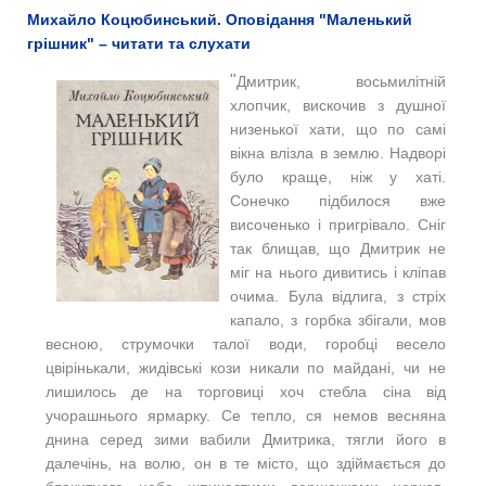
Михайло Коцюбинський. Оповідання "Маленький
грішник" – читати та слухати
"
Дмитрик, восьмилітній
хлопчик, вискочив з душної
низенької хати, що по самі
вікна влізла в землю. Надворі
було краще, ніж у хаті.
Сонечко підбилося вже
височенько і пригрівало. Сніг
так блищав, що Дмитрик не
міг на нього дивитись і кліпав
очима. Була відлига, з стріх
капало, з горбка збігали, мов
весною, струмочки талої води, горобці весело
цвірінькали, жидівські кози никали по майдані, чи не
лишилось де на торговиці хоч стебла сіна від
учорашнього ярмарку. Се тепло, ся немов весняна
днина серед зими вабили Дмитрика, тягли його в
далечінь, на волю, он в те місто, що здіймається до