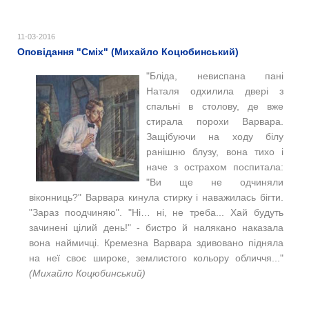
11-03-2016
Оповідання "Сміх" (Михайло Коцюбинський)
"
Бліда, невиспана пані
Наталя одхилила двері з
спальні в столову, де вже
стирала порохи Варвара.
Защібуючи на ходу білу
ранішню блузу, вона тихо і
наче з острахом поспитала:
"
Ви ще не одчиняли
віконниць?"
Варвара кинула стирку і наважилась бігти.
"
Зараз поодчиняю". "
Ні… ні, не треба... Хай будуть
зачинені цілий день!" - бистро й налякано наказала
вона наймичці.
Кремезна Варвара здивовано підняла
на неї своє широке, землистого кольору обличчя..."
(Михайло Коцюбинський)