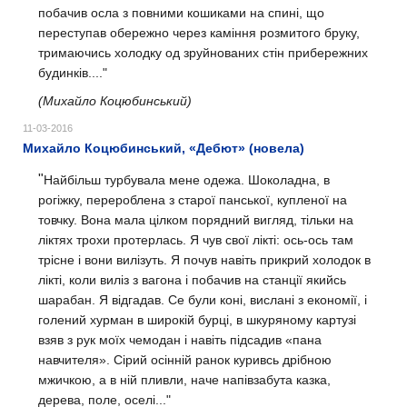
побачив осла з повними кошиками на спині, що
переступав обережно через каміння розмитого бруку,
тримаючись холодку од зруйнованих стін прибережних
будинків...."
(Михайло Коцюбинський)
11-03-2016
Михайло Коцюбинський, «Дебют» (новела)
"
Найбільш турбувала мене одежа. Шоколадна, в
рогіжку, перероблена з старої панської, купленої на
товчку. Вона мала цілком порядний вигляд, тільки на
ліктях трохи протерлась. Я чув свої лікті: ось-ось там
трісне і вони вилізуть. Я почув навіть прикрий холодок в
лікті, коли виліз з вагона і побачив на станції якийсь
шарабан. Я відгадав. Се були коні, вислані з економії, і
голений хурман в широкій бурці, в шкуряному картузі
взяв з рук моїх чемодан і навіть підсадив «пана
навчителя».
Сірий осінній ранок куривсь дрібною
мжичкою, а в ній пливли, наче напівзабута казка,
дерева, поле, оселі..."