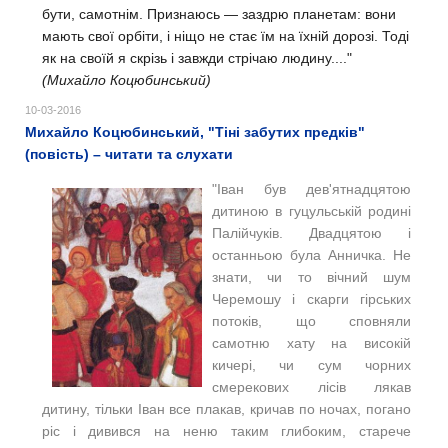
бути, самотнім. Признаюсь — заздрю планетам: вони
мають свої орбіти, і ніщо не стає їм на їхній дорозі. Тоді
як на своїй я скрізь і завжди стрічаю людину...."
(Михайло Коцюбинський)
10-03-2016
Михайло Коцюбинський, "Тіні забутих предків"
(повість) – читати та слухати
"
Іван був дев'ятнадцятою
дитиною в гуцульській родині
Палійчуків. Двадцятою і
останньою була Анничка.
Не
знати, чи то вічний шум
Черемошу і скарги гірських
потоків, що сповняли
самотню хату на високій
кичері, чи сум чорних
смерекових лісів лякав
дитину, тільки Іван все плакав, кричав по ночах, погано
ріс і дивився на неню таким глибоким, старече