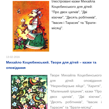
Ілюстровані казки Михайла
Коцюбинського для дітей:
"Про двох цапків", "Дві
кізочки", "Десять робітників",
"Івасик і Тарасик" та "Брати-
місяці".
13-02-2016
Михайло Коцюбинський. Твори для дітей – казки та
оповідання
Твори Михайла Коцюбинського
для дітей: оповідання
"Нюренберзьке яйце", "Харитя",
"Маленький грішник"; казки "Про
двох цапків", "Дві кізочки",
"Десять робітників", "Івасик і
Тарасик" та "Брати-місяці".​