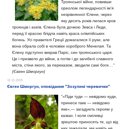
Троянської війни, повивши
ореолом легендарності ім'я
незрівнянної Єлени, через
яку десять років лилася кров
троянців і ахеїв. Єлена була дочкою Зевса і Леди,
перед її красою блідла навіть краса олімпійських
богинь. Усі правителі Греції домагалися її руки, але
вона обрала собі в чоловіки хороброго Менелая. Та
Єлену підступно викрав Паріс, син троянського царя.
Це і призвело до війни, а потім і до загибелі славного
міста, стіни якого, за переказом, зводили самі боги...."
(Євген Шморгун)
11-11-2015
Євген Шморгун, оповідання "Зозулині черевички"
"«Піди туди — невідомо куди,
принеси таке — невідомо
яке»,— загадують героям у
казках. І коли сміливці
зрештою приносять те, що від
них зажадали, ми навіть не