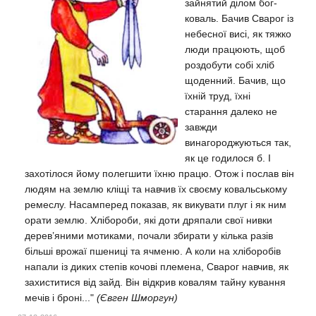
зайнятий ділом бог-
коваль. Бачив Сварог із
небесної висі, як тяжко
люди працюють, щоб
роздобути собі хліб
щоденний. Бачив, що
їхній труд, їхні
старання далеко не
завжди
винагороджуються так,
як це годилося б. І
захотілося йому полегшити їхню працю. Отож і послав він
людям на землю кліщі та навчив їх своєму ковальському
ремеслу.
Насамперед показав, як викувати плуг і як ним
орати землю. Хлібороби, які доти дряпали свої нивки
дерев’яними мотиками, почали збирати у кілька разів
більші врожаї пшениці та ячменю.
А коли на хліборобів
напали із диких степів кочові племена, Сварог навчив, як
захиститися від зайд. Він відкрив ковалям тайну кування
мечів і броні..."
(Євген Шморгун)