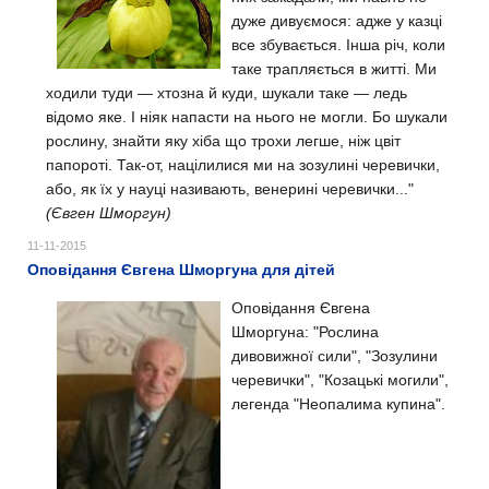
дуже дивуємося: адже у казці
все збувається. Інша річ, коли
таке трапляється в житті. Ми
ходили туди — хтозна й куди, шукали таке — ледь
відомо яке. І ніяк напасти на нього не могли. Бо шукали
рослину, знайти яку хіба що трохи легше, ніж цвіт
папороті. Так-от, націлилися ми на зозулині черевички,
або, як їх у науці називають, венерині черевички..."
(Євген Шморгун)
11-11-2015
Оповідання Євгена Шморгуна для дітей
Оповідання Євгена
Шморгуна: "Рослина
дивовижної сили", "Зозулини
черевички", "Козацькі могили",
легенда "Неопалима купина".