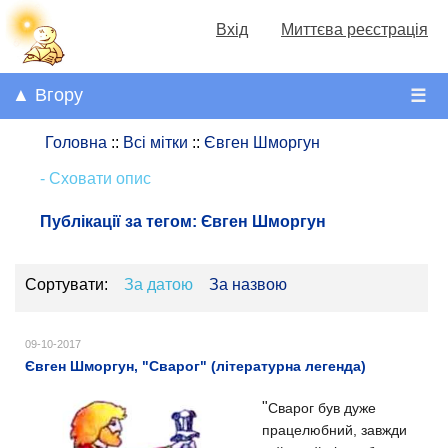
Вхід
Миттєва реєстрація
▲ Вгору
☰
Головна
::
Всі мітки
::
Євген Шморгун
- Сховати опис
Публікації за тегом:
Євген Шморгун
Сортувати:
За датою
За назвою
09-10-2017
Євген Шморгун, "Сварог" (літературна легенда)
"
Сварог був дуже
працелюбний, завжди