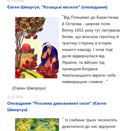
07-12-2016
Євген Шморгун, "Козацькі могили" (оповідання)
"
Від Пляшевої до Берестечка
й Острова - широке поле.
Влітку 1651 року тут лютувала
битва, що вписала героїчну й
трагічну
сторінку в історію
нашого народу. І хоча тоді
доля відвернулася від
України, та військо під
проводом Богдана
Хмельницького вкрило себе
невмирущою славою..."
(Євген Шморгун)
11-11-2015
Оповідання "Рослина дивовижної сили" (Євген
Шморгун)
"
Із глибини трьох тисячоліть
докотилося до нас відлуння