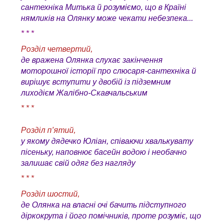
сантехніка Митька й розуміємо, що в Країні
нямликів на Олянку може чекати небезпека...
* * *
Розділ четвертий,
де вражена Олянка слухає закінчення
моторошної історії про слюсаря-сантехніка й
вирішує вступити у двобій із підземним
лиходієм Жалібно-Скавчальським
* * *
Розділ п’ятий,
у якому дядечко Юліан, співаючи хвалькувату
пісеньку, наповнює басейн водою і необачно
залишає свій одяг без нагляду
* * *
Розділ шостий,
де Олянка на власні очі бачить підступного
діркокрута і його помічників, проте розуміє, що