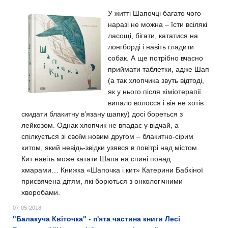
У житті Шапочці багато чого
наразі не можна – їсти всілякі
ласощі, бігати, кататися на
лонгборді і навіть гладити
собак. А ще потрібно вчасно
приймати таблетки, адже Шап
(а так хлопчика звуть відтоді,
як у нього після хіміотерапії
випало волосся і він не хотів
скидати блакитну в’язану шапку) досі бореться з
лейкозом. Однак хлопчик не впадає у відчай, а
спілкується зі своїм новим другом – блакитно-сірим
китом, який невідь-звідки узявся в повітрі над містом.
Кит навіть може катати Шапа на спині понад
хмарами… Книжка «Шапочка і кит» Катерини Бабкіної
присвячена дітям, які борються з онкологічними
хворобами.
07-05-2018
"Балакуча Квіточка" - п'ята частина книги Лесі