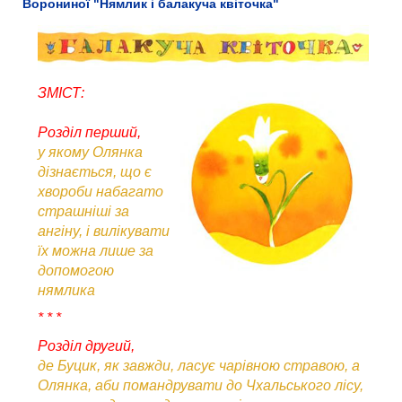
Ворониної "Нямлик і балакуча квіточка"
ЗМІСТ:
Розділ перший,
у якому Олянка
дізнається, що є
хвороби набагато
страшніші за
ангіну, і вилікувати
їх можна лише за
допомогою
нямлика
* * *
Розділ другий,
де Буцик, як завжди, ласує чарівною стравою, а
Олянка, аби помандрувати до Чхальського лісу,