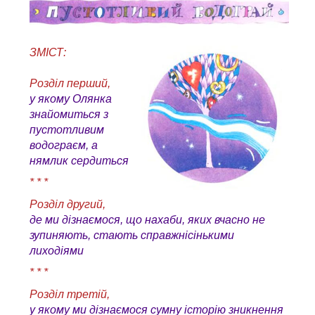
ЗМІСТ:
Розділ перший,
у якому Олянка
знайомиться з
пустотливим
водограєм, а
нямлик сердиться
* * *
Розділ другий,
де ми дізнаємося, що нахаби, яких вчасно не
зупиняють, стають справжнісінькими
лиходіями
* * *
Розділ третій,
у якому ми дізнаємося сумну історію зникнення