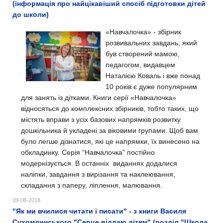
(інформація про найцікавіший спосіб підготовки дітей
до школи)
«Навчалочка» - збірник
розвивальних завдань, який
був створений мамою,
педагогом, видавцем
Наталією Коваль і вже понад
10 років є дуже популярним
для занять із дітками. Книги серії «Навчалочка»
відносяться до комплексних збірників, тобто таких, що
містять вправи з усіх базових напрямків розвитку
дошкільника й укладені за віковими групами. Щоб вам
було легше дізнатися, які це напрямки, їх винесено на
обкладинку. Серія “Навчалочка” постійно
модернізується. В останніх виданнях додалися
наліпки, завдання з вирізання та наклеювання,
складання з паперу, ліплення, малювання.
09-08-2018
"Як ми вчилися читати і писати" - з книги Василя
Сухомлинського "Серце віддаю дітям" (розділ "Школа