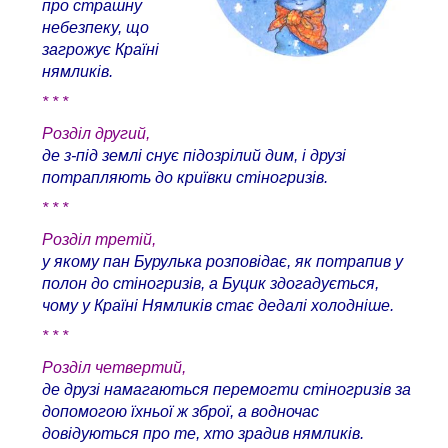
про страшну
небезпеку, що
загрожує Країні
нямликів.
* * *
Розділ другий,
де з-під землі снує підозрілий дим, і друзі
потрапляють до криївки стіногризів.
* * *
Розділ третій,
у якому пан Бурулька розповідає, як потрапив у
полон до стіногризів, а Буцик здогадується,
чому у Країні Нямликів стає дедалі холодніше.
* * *
Розділ четвертий,
де друзі намагаються перемогти стіногризів за
допомогою їхньої ж зброї, а водночас
довідуються про те, хто зрадив нямликів.