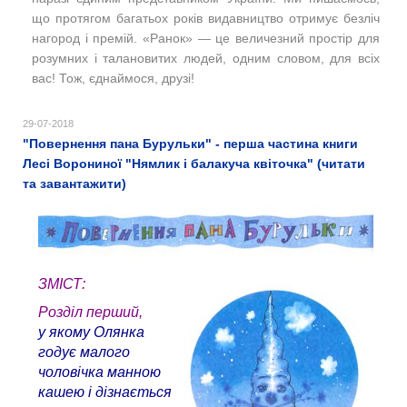
що протягом багатьох років видавництво отримує безліч
нагород і премій. «Ранок» — це величезний простір для
розумних і талановитих людей, одним словом, для всіх
вас! Тож, єднаймося, друзі!
29-07-2018
"Повернення пана Бурульки" - перша частина книги
Лесі Ворониної "Нямлик і балакуча квіточка" (читати
та завантажити)
ЗМІСТ:
Розділ перший,
у якому Олянка
годує малого
чоловічка манною
кашею і дізнається