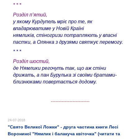
* * *
Розділ п’ятий,
у якому Курдупель мріє про те, як
владарюватиме у Новій Країні
нямликів, стіногризи потрапляють у власні
пастки, а Олянка з друзями святкує перемогу.
* * *
Розділ шостий,
де Нямлики регочуть так, що аж стіни
дрижать, а пан Бурулька зі своїми братами-
близнюками повертається додому.
-------------------------
24-07-2018
"Свято Великої Ложки" - друга частина книги Лесі
Ворониної "Нямлик і балакуча квіточка" (читати та