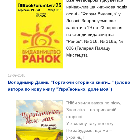
найважливіша книжкова подія
осені - "Форум Видавців" у
Львові. Запрошуємо вас
завітати з 19 по 23 вересня
на стенди видавництва
"Ранок": № 318, № 318а, №
006 (Галерея Палацу
Мистецтв).
17-09-2018
Володимир Даник. "Гортаючи сторінки книги..." (слово
автора по нову книгу "Українонько, доле моя")
"Ніби хвиля важка по піску,
Знов літа – на тривожній
сторінці...
У хвилину таку нелегку
Не забудьмо, що ми –
українці!"