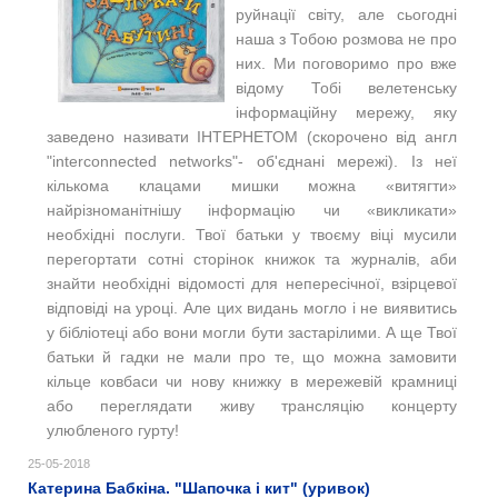
руйнації світу, але сьогодні
наша з Тобою розмова не про
них. Ми поговоримо про вже
відому Тобі велетенську
інформаційну мережу, яку
заведено називати ІНТЕРНЕТОМ (скорочено від англ
"interconnected networks"- об'єднані мережі). Із неї
кількома клацами мишки можна «витягти»
найрізноманітнішу інформацію чи «викликати»
необхідні послуги. Твої батьки у твоєму віці мусили
перегортати сотні сторінок книжок та журналів, аби
знайти необхідні відомості для непересічної, взірцевої
відповіді на уроці. Але цих видань могло і не виявитись
у бібліотеці або вони могли бути застарілими. А ще Твої
батьки й гадки не мали про те, що можна замовити
кільце ковбаси чи нову книжку в мережевій крамниці
або переглядати живу трансляцію концерту
улюбленого гурту!
25-05-2018
Катерина Бабкіна. "Шапочка і кит" (уривок)