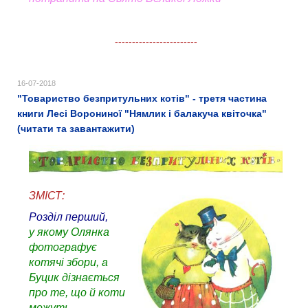
------------------------
16-07-2018
"Товариство безпритульних котів" - третя частина
книги Лесі Ворониної "Нямлик і балакуча квіточка"
(читати та завантажити)
ЗМІСТ:
Розділ перший,
у якому Олянка
фотографує
котячі збори, а
Буцик дізнається
про те, що й коти
можуть