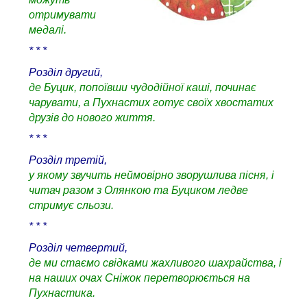
отримувати
медалі.
* * *
Розділ другий,
де Буцик, попоївши чудодійної каші, починає
чарувати, а Пухнастих готує своїх хвостатих
друзів до нового життя.
* * *
Розділ третій,
у якому звучить неймовірно зворушлива пісня, і
читач разом з Олянкою та Буциком ледве
стримує сльози.
* * *
Розділ четвертий,
де ми стаємо свідками жахливого шахрайства, і
на наших очах Сніжок перетворюється на
Пухнастика.