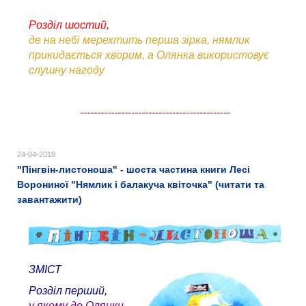
Розділ шостий,
де на небі мерехтить перша зірка, нямлик
прикидається хворим, а Олянка використовує
слушну нагоду
--------------------------------------------
24-04-2018
"Пінгвін-листоноша" - шоста частина книги Лесі
Ворониної "Нямлик і балакуча квіточка" (читати та
завантажити)
ЗМІСТ
Розділ перший,
у якому до Олянки