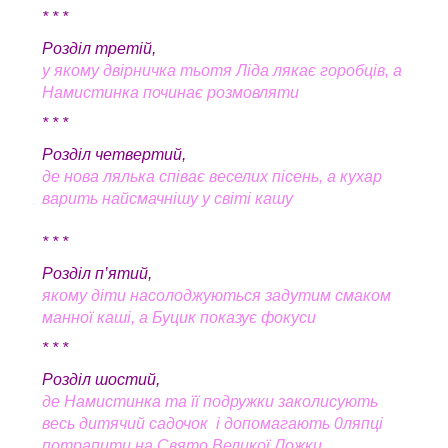
* * *
Розділ третій,
у якому двірничка тьотя Ліда лякає горобців, а
Намистинка починає розмовляти
* * *
Розділ четвертий,
де нова лялька співає веселих пісень, а кухар
варить найсмачнішу у світі кашу
* * *
Розділ п’ятий,
якому діти насолоджуються задутим смаком
манної каші, а Буцик показує фокуси
* * *
Розділ шостий,
де Намистинка та її подружки заколисують
весь дитячий садочок і допомагають 0ляпці
потрапити на Свято Великої Ложки