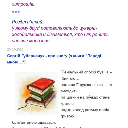
хитрощів.
* * *
Розділ п’ятий,
у якому друзі потрапляють до цукерні-
холодильника й дізнаються, хто і як робить
чарівне морозиво.
23-04-2018
Сергій Губерначук - про книгу (з книги "Переді
мною…")
"
Геніальний спосіб був і є –
Книгою…
напиши її рукою
лівою –
не
виходить!
піт цигкий на пу́чках
стане
кригою –
надто холод розуму
попід
гривою
бриґантиною здавався,