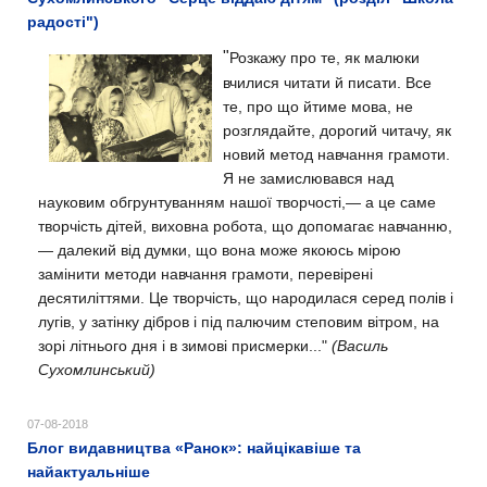
радості")
"
Розкажу про те, як малюки
вчилися читати й писати. Все
те, про що йтиме мова, не
розглядайте, дорогий читачу, як
новий метод навчання грамоти.
Я не замислювався над
науковим обгрунтуванням нашої творчості,— а це саме
творчість дітей, виховна робота, що допомагає навчанню,
— далекий від думки, що вона може якоюсь мірою
замінити методи навчання грамоти, перевірені
десятиліттями. Це творчість, що народилася серед полів і
лугів, у затінку дібров і під палючим степовим вітром, на
зорі літнього дня і в зимові присмерки
..."
(Василь
Сухомлинський)
07-08-2018
Блог видавництва «Ранок»: найцікавіше та
найактуальніше