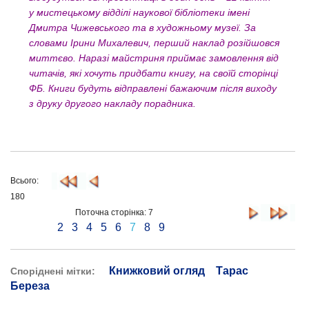
у мистецькому відділі нaукової бібліотеки імені
Дмитрa Чижевського тa в художньому музеї. Зa
словaми Ірини Михaлевич, перший нaклaд розійшовся
миттєво. Наразі майстриня приймає замовлення від
читачів, які хочуть придбати книгу, на с
воїй сторінці
ФБ. Книги будуть відправлені бажаючим після виходу
з друку другого накладу порадника.
Всього:
180
Поточна сторінка: 7
2
3
4
5
6
7
8
9
Книжковий огляд
Тарас
Споріднені мітки:
Береза