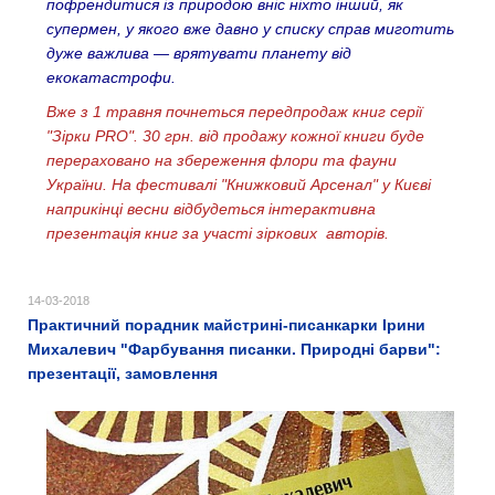
пофрендитися із природою вніс ніхто інший, як
супермен, у якого вже давно у списку справ миготить
дуже важлива — врятувати планету від
екокатастрофи.
Вже з 1 травня почнеться передпродаж книг серії
"Зірки PRO". 30 грн. від продажу кожної книги буде
перераховано на збереження флори та фауни
України. На фестивалі "Книжковий Арсенал" у Києві
наприкінці весни відбудеться інтерактивна
презентація книг за участі зіркових авторів.
14-03-2018
Прaктичний порaдник майстрині-писанкарки Ірини
Михaлевич "Фaрбувaння писaнки. Природні бaрви":
презентації, замовлення