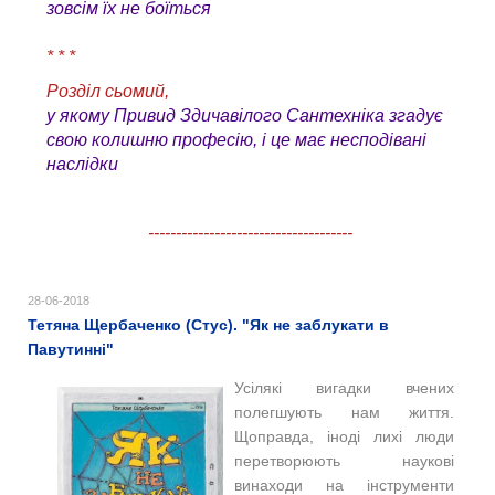
зовсім їх не боїться
* * *
Розділ сьомий,
у якому Привид Здичавілого Сантехніка згадує
свою колишню професію, і це має несподівані
наслідки
-------------------------------------
28-06-2018
Тетяна Щербаченко (Стус). "Як не заблукати в
Павутинні"
Усілякі вигадки вчених
полегшують нам життя.
Щоправда, іноді лихі люди
перетворюють наукові
винаходи на інструменти