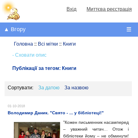
Вхід
Миттєва реєстрація
▲ Вгору
☰
Головна
::
Всі мітки
::
Книги
- Сховати опис
Публікації за тегом:
Книги
Сортувати:
За датою
За назвою
01-10-2018
Володимир Даник. "Свято - ... у бібліотеці!"
"
Кожен письменник насамперед
– уважний читач… Отож і
бібліотеки йому – не обминути!