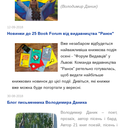
(Володимир Даник)
12-09-2018
Новинки до 25 Book Forum від видавництва "Ранок"
Вже незабаром відбудеться
найважливіша книжкова подія
осені - "Форум Видавців" у
Львові. Команда видавництва
"Ранок" ретельно готувалась,
щоб видати найбільше
книжкових новинок до цієї події.
Дивіться, які книжки
вже можна буде погортати у вересні.
30-08-2018
Блог письменника Володимира Даника
Володимир Даник – поет,
прозаїк, автор пісень і бард.
Автор 21 книг поезій, пісень і