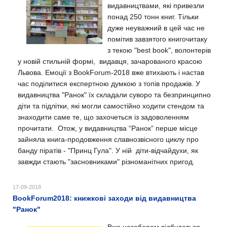
видавництвами, які привезли
понад 250 тонн книг. Тільки
дуже неуважний в цей час не
помітив завзятого книгочитаку
з текою "best book", волонтерів
у новій стильній формі, видавця, зачарованого красою
Львова. Емоції з BookForum-2018 вже втихають і настав
час поділитися експертною думкою з топів продажів. У
видавництва "Ранок" їх складали суворо та безпринципно
діти та підлітки, які могли самостійно ходити стендом та
знаходити саме те, що захочеться із задоволенням
прочитати. Отож, у видавництва “Ранок” перше місце
зайняла книга-продовження славнозвісного циклу про
банду піратів - "Принц Гула". У ній діти-відчайдухи, як
завжди стають "засновниками" різноманітних пригод.
17-09-2018
BookForum2018: книжкові заходи від видавництва
"Ранок"
Вже незабаром відбудеться