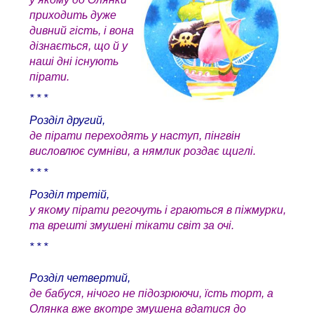
приходить дуже
дивний гість, і вона
дізнається, що й у
наші дні існують
пірати.
* * *
Розділ другий,
де пірати переходять у наступ, пінгвін
висловлює сумніви, а нямлик роздає щиглі.
* * *
Розділ третій,
у якому пірати регочуть і граються в піжмурки,
та врешті змушені тікати світ за очі.
* * *
Розділ четвертий,
де бабуся, нічого не підозрюючи, їсть торт, а
Олянка вже вкотре змушена вдатися до