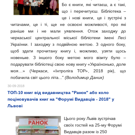
Бо є книги, які читаєш, а є такі,
що і перечитуєш. Бібліотека –
це і нові книги, це і зустрічі з
читачами, це і ті, ще не освоєні можливості, про які
раніше ми і не мали уявлення.
Отож заходжу до
черкаської центральної міської бібліотеки імені Лесі
Українки. І заходжу з подвійною метою.
З одного боку,
щоб здати прочитану книгу і, можливо, узяти щось
новеньке.
З іншого боку метою мого візиту було –
подарувати бібліотеці свою нову книгу «Українонько, доле
моя…» (Черкаси, «Інтроліга ТОР», 2018 рік), що
побачила світ цього літа..."
(Володимир Даник)
30-09-2018
ТОП-10 книг від видавництва "Ранок" або коло
поціновувачів книг на "Форумі Видавців - 2018" у
Львові
Цього року Львів зустрічав
своїх гостей на 25-му Форумі
Видавців разом із 250