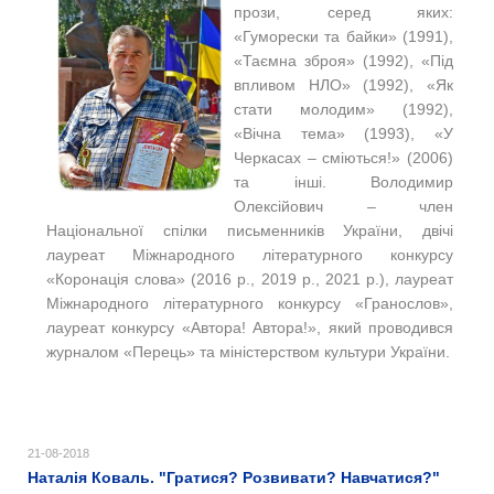
прози, серед яких:
«Гуморески та байки» (1991),
«Таємна зброя» (1992), «Під
впливом НЛО» (1992), «Як
стати молодим» (1992),
«Вічна тема» (1993), «У
Черкасах – сміються!» (2006)
та інші. Володимир
Олексійович – член
Національної спілки письменників України, двічі
лауреат Міжнародного літературного конкурсу
«Коронація слова» (2016 р., 2019 р., 2021 р.), лауреат
Міжнародного літературного конкурсу «Гранослов»,
лауреат конкурсу «Автора! Автора!», який проводився
журналом «Перець» та міністерством культури України.
21-08-2018
Наталія Коваль. "Гратися? Розвивати? Навчатися?"