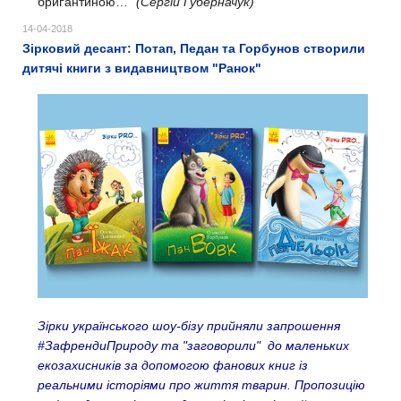
бриґантиною…"
(Сергій Губерначук)
14-04-2018
Зірковий десант: Потап, Педан та Горбунов створили
дитячі книги з видавництвом "Ранок"
Зірки українського шоу-бізу прийняли запрошення
#ЗафрендиПрироду та "заговорили" до маленьких
екозахисників за допомогою фанових книг із
реальними історіями про життя тварин. Пропозицію