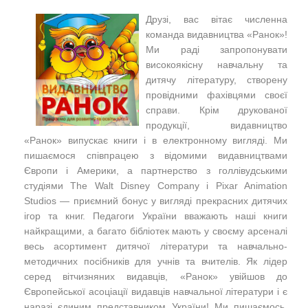
Друзі, вас вітає численна
команда видавництва «Ранок»!
Ми раді запропонувати
високоякісну навчальну та
дитячу літературу, створену
провідними фахівцями своєї
справи. Крім друкованої
продукції, видавництво
«Ранок» випускає книги і в електронному вигляді. Ми
пишаємося співпрацею з відомими видавництвами
Європи і Америки, а партнерство з голлівудськими
студіями The Walt Disney Company і Pixar Animation
Studios — приємний бонус у вигляді прекрасних дитячих
ігор та книг. Педагоги України вважають наші книги
найкращими, а багато бібліотек мають у своєму арсеналі
весь асортимент дитячої літератури та навчально-
методичних посібників для учнів та вчителів. Як лідер
серед вітчизняних видавців, «Ранок» увійшов до
Європейської асоціації видавців навчальної літератури і є
наразі єдиним представником України! Ми пишаємось,