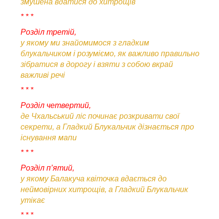
змушена вдатися до хитрощів
* * *
Розділ третій,
у якому ми знайомимося з гладким
блукальчиком і розуміємо, як важливо правильно
зібратися в дорогу і взяти з собою вкрай
важливі речі
* * *
Розділ четвертий,
де Чхальський ліс починає розкривати свої
секрети, а Гладкий Блукальчик дізнається про
існування мапи
* * *
Розділ п’ятий,
у якому Балакуча квіточка вдається до
неймовірних хитрощів, а Гладкий Блукальчик
утікає
* * *