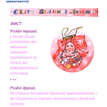
завантажити)
ЗМІСТ
:
Розділ перший,
у якому Буцик
розповідає про
змагання
нямликів і
хвилюється за
дітей, які
відмовляються
їсти кашу
* * *
Розділ другий,
де Олянка допомагає Буцикові замаскуватися, і
він збирається таємно проникнути у дитячий
садочок