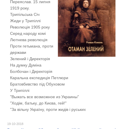
Переяслав. 15 липня
1919 року.
Трипільська Січ
Жиди у Трипіллі
Революція 1905 року
Серед народу комі
Лютнева революція
Проти гетьмана, проти
держави
Зелений і Директорія
На думку Думіна
Болбочан і Директорія
Каральна експедиція Петлюри
Братовбивство під Обуховом
У Трипіллі
"Выжать все возможное из Украины"
"Ходім, батьку, до Києва, гей!"
"За вільну Україну, проти жидів і руських
19-10-2018