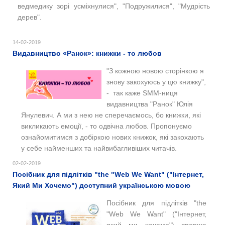
ведмедику зорі усміхнулися", "Подружилися", "Мудрість
дерев".
14-02-2019
Видавництво «Ранок»: книжки - то любов
"З кожною новою сторінкою я
знову закохуюсь у цю книжку",
- так каже SMM-ниця
видавництва "Ранок" Юлія
Янулевич. А ми з нею не сперечаємось, бо книжки, які
викликають емоції, - то одвічна любов.
Пропонуємо
ознайомитимся з добіркою нових книжок, які закохають
у себе найменших та найвибагливіших читачів.
02-02-2019
Посібник для підлітків "the "Web We Want" ("Інтернет,
Який Ми Хочемо") доступний українською мовою
Посібник для підлітків "the
"Web We Want" ("Інтернет,
який ми хочемо") вперше