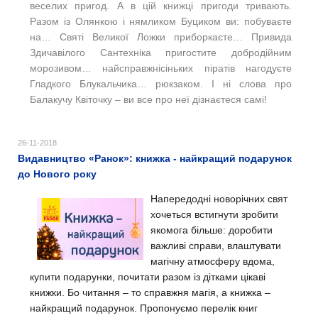
веселих пригод. А в цій книжці пригоди тривають.
Разом із Олянкою і нямликом Буциком ви: побуваєте
на… Святі Великої Ложки приборкаєте… Привида
Здичавілого Сантехніка пригостите добродійним
морозивом… найсправжнісіньких піратів нагодуєте
Гладкого Блукальчика… рюкзаком. І ні слова про
Балакучу Квіточку – ви все про неї дізнаєтеся самі!
26-11-2018
Видавництво «Ранок»: книжка - найкращий подарунок
до Нового року
Напередодні новорічних свят
хочеться встигнути зробити
якомога більше: доробити
важливі справи, влаштувати
магічну атмосферу вдома,
купити подарунки, почитати разом із дітками цікаві
книжки. Бо читання – то справжня магія, а книжка –
найкращий подарунок. Пропонуємо
перелік книг