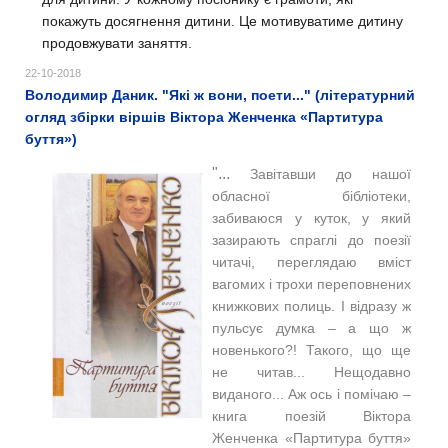
покажуть досягнення дитини. Це мотивуватиме дитину
продовжувати заняття.
22-10-2018
Володимир Даник. "Які ж вони, поети..." (літературний
огляд збірки віршів Віктора Женченка «Партитура
буття»)
"...
Завітавши до нашої
обласної бібліотеки,
забиваюся у куток, у який
зазирають спраглі до поезії
читачі, переглядаю вміст
вагомих і трохи переповнених
книжкових полиць. І відразу ж
пульсує думка – а що ж
новенького?! Такого, що ще
не читав... Нещодавно
виданого...
Аж ось і помічаю –
книга поезій Віктора
Женченка «Партитура буття»