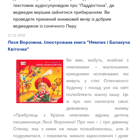
текстовим аудіосупровідом про “Паддінгтона”, де
ведмедик вирішив зайнятися прибиранням. Ви
проведете приємний книжковий вечір із добрим
ведмедиком із сонячного Перу.
27-11-2018
Леся Воронина. Ілюстрована книга "Нямлик і Балакуча
Квіточка"
Ви вже, мабуть, знайомі з
нямликами – маленькими
кумедними чоловічками, які
живуть у стіні Олянчиного
будинку і понад усе на світі
полюбляють манну кашу. Це
ж про них написала свою
дивовижну книжку
«Прибулець з Країни нямликів» відома дитяча
письменниця Леся Воронина! Про них – і про дівчинку
Олянку, яка з ними не лише познайомилась, але й
подружилася, і пережила чимало карколомних і дуже