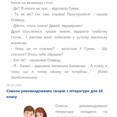
бочок на великому столі.
- Де? Я нічого не чую, - відповіла Гумка.
- Та як же? Он там, справа! Прислухайся! - сказав
Олівець.
- Дійсно, хтось плаче! Давай, перевіримо!
Друзі спустилися трішки нижче, відкрили тумбочку
стола... І раптом вони побачили у куточку маленьку
книжечку.
- Чому це ти плачеш? - запитала її Гумка. - Що
сталося? Хтось тебе образив?
- Хто ти? - промовив Олівець.
- Я - Казка! - відповіла маленька Книжечка. - А плачу я
тому, що я тепер нікому не потрібна..."
(Юлія
Хандожинська)
08-03-2019
Список рекомендованих творів з літератури для 10
класу
Список рекомендованої
літератури складено на