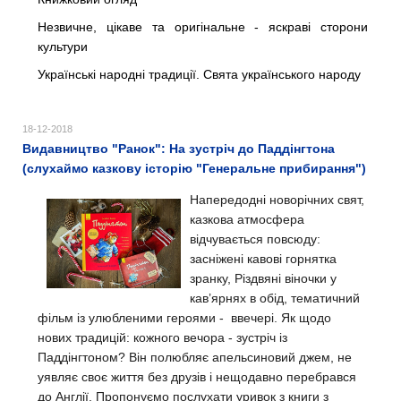
Незвичне, цікаве та оригінальне - яскраві сторони
культури
Українські народні традиції. Свята українського народу
18-12-2018
Видавництво "Ранок": На зустріч до Паддінгтона
(слухаймо казкову історію "Генеральне прибирання")
Напередодні новорічних свят,
казкова атмосфера
відчувається повсюду:
засніжені кавові горнятка
зранку, Різдвяні віночки у
кав’ярнях в обід, тематичний
фільм із улюбленими героями - ввечері. Як щодо
нових традицій: кожного вечора - зустріч із
Паддінгтоном? Він полюбляє апельсиновий джем, не
уявляє своє життя без друзів і нещодавно перебрався
до Англії. Пропонуємо послухати уривок з книги з