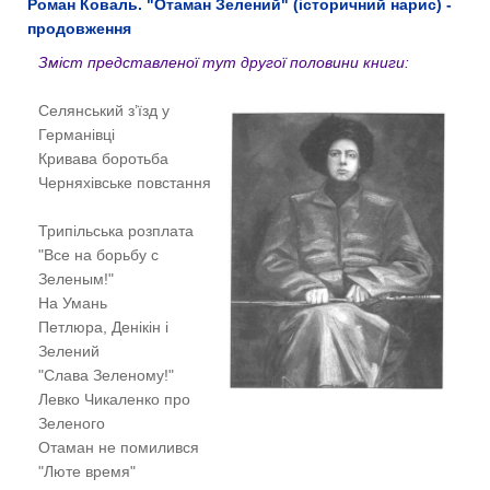
Роман Коваль. "Отаман Зелений" (історичний нарис) -
продовження
Зміст представленої тут другої половини книги:
Селянський з’їзд у
Германівці
Кривава боротьба
Черняхівське повстання
Трипільська розплата
"Все на борьбу с
Зеленым!"
На Умань
Петлюра, Денікін і
Зелений
"Слава Зеленому!"
Левко Чикаленко про
Зеленого
Отаман не помилився
"Люте время"