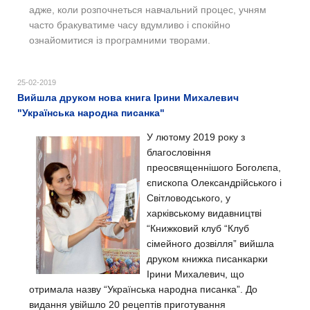
адже, коли розпочнеться навчальний процес, учням
часто бракуватиме часу вдумливо і спокійно
ознайомитися із програмними творами.
25-02-2019
Вийшла друком нова книга Ірини Михалевич
"Українська народна писанка"
У лютому 2019 року з
благословіння
преосвященнішого Боголєпа,
єпископа Олександрійського і
Світловодського, у
харківському видавництві
“Книжковий клуб “Клуб
сімейного дозвілля” вийшла
друком книжка писанкарки
Ірини Михалевич, що
отримала назву “Українська народна писанка”. До
видання увійшло 20 рецептів приготування