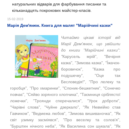
натуральних відварів для фарбування писанки та
кільканадцять покрокових майстер-класів.
15-02-2019
Марія Дем'янюк. Книга для малят "Марійчині казки"
Читаймо цікаві історії від
Марії Дем'янюк, що увійшли
до книги "Марійчині казки":
"
Карусель мрій", "Вечірня
казка", "Зимова казка", "Їжачок-
боровичок", "Казка про
подушечку", "Оце так
Бесловедія!", "Про лелеку та
горобця", "Про хмаринки", "Слоник-бешкетник", "Сонечко
повчає", "Сяйво зоряного хлопчика", "Таємниця сріблястої
ложечки", "Троянди сперечалися", "Урок доброти",
"Чарівні слова", "Чуйне дзеркало", "Як Невмійко став
Гавчиком", "Ведмежа любов", "Зимова вишиваночка", "Як
світ узимку засміявся", "Про веселку та солов’я",
"Бурштин нічного неба", "Як Василина сон шукала", "Як