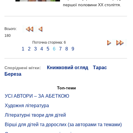
першої половини XX століття.
Всього:
180
Поточна сторінка: 6
1
2
3
4
5
6
7
8
9
Книжковий огляд
Тарас
Споріднені мітки:
Береза
Топ-теми
УСІ АВТОРИ – ЗА АБЕТКОЮ
Художня література
Літературні твори для дітей
Вірші для дітей та дорослих (за авторами та темами)