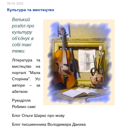
05-01-2019
Культура та мистецтво
Великий
розділ про
культуру
об'єднує в
собі такі
теми:
Література та
мистецтво на
порталі "Мала
Сторінка". Усі
автори – за
абеткою
Рукоділля.
Робимо самі
Блог Ольги Шарко про мову
Блог письменника Володимира Даника