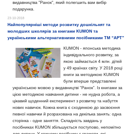
видавництва "Ранок",
який полегшить
вам вибір
подарунка.
23-10-2018
Найпопулярніші методи розвитку дошкільнят та
молодших школярів за книгами KUMON та
українськими альтернативними посібниками ТМ “АРТ”
KUMON - японська методика
індивідуального розвитку, за
якою займається 4 млн. дітей
у 49 країнах світу. У 2018 році
книги за методикою KUMON
були вперше представлені
українською мовою у видавництві “Ранок”. Із книгами за
цією методикою навчання дитини - не нудна робота, а
цікавий щоденний експеримент з розвитку та набуття
нових навичок. Кожна книга є сходинкою до засвоєння
певної навички й розрахована на декілька занять: одна
сторінка - одне заняття. Складність завдань у
посібниках KUMON збільшується поступово, непомітно
для дитини. У кожному посібнику є грамоти, які