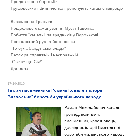
Продовження боротьби
Грушевський і Винниченко пропонують катам співпрацю
Визволення Трипілля
Нещасливе отаманування Мусія Таценка
Побиття "кацапні" та зрадників у Воронькові
Повстанський рух та його оцінки
"То була бандитська влада"
Петлюра справжній і несправжній
"Оживе ще Січ!"
Джерела
17-10-2018
Твори письменника Романа Коваля з історії
Визвольної боротьби українського народу
Роман Миколайович Коваль -
громадський діяч,
письменник, краєзнавець,
дослідник історії Визвольної
боротьби українського народу