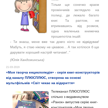
Тільки ще сонечко краєм
промінчиків заглядало на
полиці, де лежало багато
книг. Та раптом, не
втримавшись від розмов,
одна маленька книжечка
прошепотіла іншій:
- Ти знаєш, мене вже так довго ніхто не відвідував!
Мабуть, я стаю нікому не цікавою... А так хотілося б ще
дарувати хороший настрій читачам!.."
(Юлія Хандожинська)
21-03-2019
«Моя творча енциклопедія» - серія книг-конструкторів
від каналу ПЛЮСПЛЮС, створена на основі
мультфільмів «Світ чекає на відкриття»
Телеканал ПЛЮСПЛЮС
спільно з видавництвом
«Ранок» випустив серію книг-
конструкторів «Моя творча