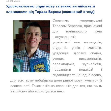
13-01-2019
Удосконалюємо рідну мову та вчимо англійську зі
словниками від Тараса Берези (книжковий огляд)
Словники, упорядковані
Тарасом Березою, призначені
для найширшого кола
шанувальників
української мов: викладачів,
студентів, учнів і вчителів,
урядовців, ділових людей,
учених, письменників,
перекладачів, журналістів,
працівників редакцій і
видавництв тощо, одне слово,
для всіх, кому небайдужа доля рідної мови, культури й
словесності. Також є кілька словників для тих, хто вчить
англійську або користується нею.