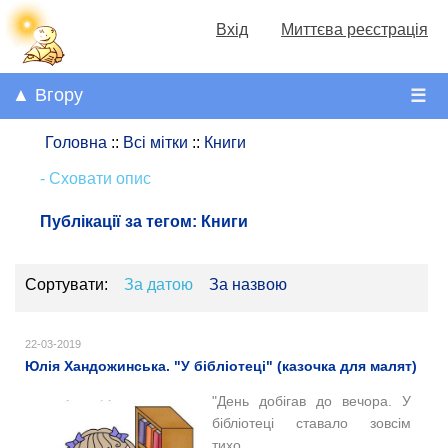
Вхід
Миттєва реєстрація
▲ Вгору
☰
Головна
::
Всі мітки
::
Книги
- Сховати опис
Публікації за тегом:
Книги
Сортувати:
За датою
За назвою
22-03-2019
Юлія Хандожинська. "У бібліотеці" (казочка для малят)
"
День добігав до вечора. У
бібліотеці ставало зовсім
тихо.