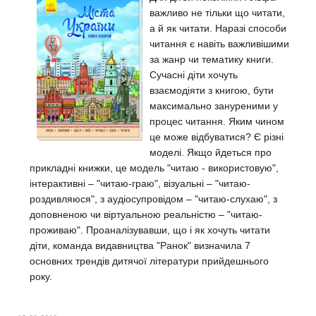
важливо не тільки що читати,
а й як читати. Наразі способи
читання є навіть важливішими
за жанр чи тематику книги.
Сучасні діти хочуть
взаємодіяти з книгою, бути
максимально зануреними у
процес читання. Яким чином
це може відбуватися? Є різні
моделі. Якщо йдеться про
прикладні книжки, це модель "читаю - використовую",
інтерактивні – "читаю-граю", візуальні – "читаю-
роздивляюся", з аудіосупровідом – "читаю-слухаю", з
доповненою чи віртуальною реальністю – "читаю-
проживаю". Проаналізувавши, що і як хочуть читати
діти, команда видавництва "Ранок" визначила 7
основних трендів дитячої літератури прийдешнього
року.