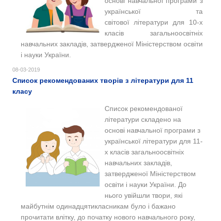
основі навчальної програми з
української та
світової літератури для 10-х
класів загальноосвітніх
навчальних закладів, затвердженої Міністерством освіти
і науки України.
08-03-2019
Список рекомендованих творів з літератури для 11
класу
Список рекомендованої
літератури складено на
основі навчальної програми з
української літератури для 11-
х класів загальноосвітніх
навчальних закладів,
затвердженої Міністерством
освіти і науки України. До
нього увійшли твори, які
майбутнім одинадцятикласникам було і бажано
прочитати влітку, до початку нового навчального року,