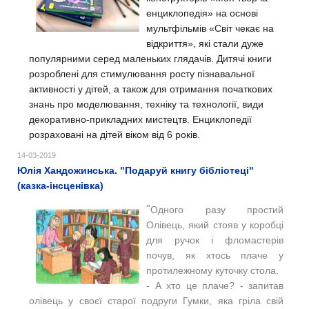
енциклопедія» на основі
мультфільмів «Світ чекає на
відкриття», які стали дуже
популярними серед маленьких глядачів. Дитячі книги
розроблені для стимулювання росту пізнавальної
активності у дітей, а також для отримання початкових
знань про моделювання, техніку та технології, види
декоративно-прикладних мистецтв. Енциклопедії
розраховані на дітей віком від 6 років.
14-03-2019
Юлія Хандожинська. "Подаруй книгу бібліотеці"
(казка-інсценівка)
"
Одного разу простий
Олівець, який стояв у коробці
для ручок і фломастерів
почув, як хтось плаче у
протилежному куточку стола.
- А хто це плаче? - запитав
олівець у своєї старої подруги Гумки, яка гріла свій