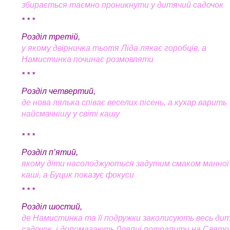
збирається таємно проникнути у дитячий садочок
* * *
Розділ третій,
у якому двірничка тьотя Ліда лякає горобців, а
Намистинка починає розмовляти
* * *
Розділ четвертий,
де нова лялька співає веселих пісень, а кухар варить
найсмачнішу у світі кашу
* * *
Розділ п’ятий,
якому діти насолоджуються задутим смаком манної
каші, а Буцик показує фокуси
* * *
Розділ шостий,
де Намистинка та її подружки заколисують весь ди
садочок і допомагають 0ляпці потрапити на Свято