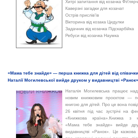
Хитрі запитання від козачка Фіґляр
Каверзні загадки для козачат
Острів прислів’їв
Вікторина від козака Цидулки
Задачник від козачка Підскарбійка
Ребуси від козачка Наумка
«Мама тебе знайде» — перша книжка для дітей від співачк
Наталії Могилевської вийде друком у видавництві «Ранок
Наталія Могилевська працює над
новим книжковим проєктом — 
книгою для дітей. Про це вона пов
26 квітня під час зустрічі на фе
«Книжкова країна».Книжка з 
«Мама тебе знайде» вийде др
видавництві «Ранок». Це казкова 