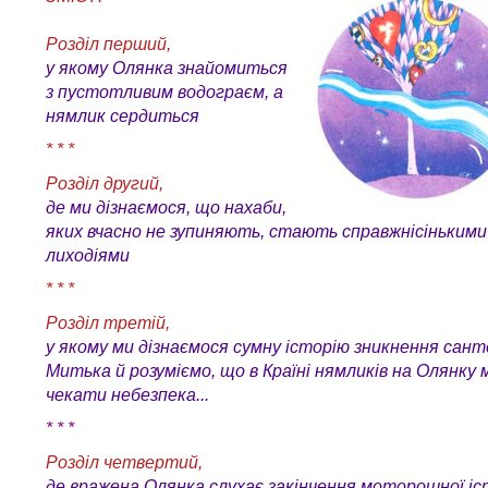
Розділ перший,
у якому Олянка знайомиться
з пустотливим водограєм, а
нямлик сердиться
* * *
Розділ другий,
де ми дізнаємося, що нахаби,
яких вчасно не зупиняють, стають справжнісінькими
лиходіями
* * *
Розділ третій,
у якому ми дізнаємося сумну історію зникнення сант
Митька й розуміємо, що в Країні нямликів на Олянку
чекати небезпека...
* * *
Розділ четвертий,
де вражена Олянка слухає закінчення моторошної іс