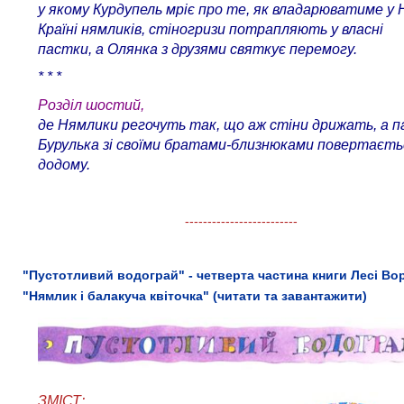
у якому Курдупель мріє про те, як владарюватиме у 
Країні нямликів, стіногризи потрапляють у власні
пастки, а Олянка з друзями святкує перемогу.
* * *
Розділ шостий,
де Нямлики регочуть так, що аж стіни дрижать, а п
Бурулька зі своїми братами-близнюками повертаєть
додому.
-------------------------
"Пустотливий водограй" - четверта частина книги Лесі Во
"Нямлик і балакуча квіточка" (читати та завантажити)
ЗМІСТ: