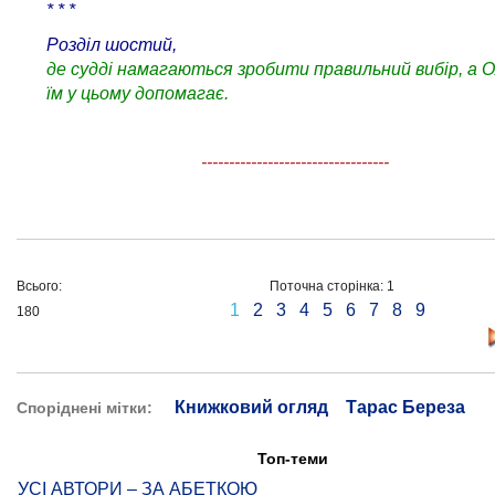
* * *
Розділ шостий,
де судді намагаються зробити правильний вибір, а 
їм у цьому допомагає.
----------------------------------
Всього:
Поточна сторінка: 1
1
2
3
4
5
6
7
8
9
180
Книжковий огляд
Тарас Береза
Споріднені мітки:
Топ-теми
УСІ АВТОРИ – ЗА АБЕТКОЮ