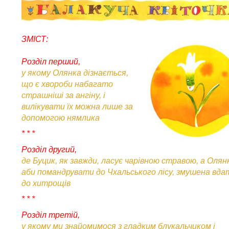
ЗМІСТ:
Розділ перший,
у якому Олянка дізнається,
що є хвороби набагато
страшніші за ангіну, і
вилікувати їх можна лише за
допомогою нямлика
* * *
Розділ другий,
де Буцик, як завжди, ласує чарівною стравою, а Олян
аби помандрувати до Чхальського лісу, змушена вда
до хитрощів
* * *
Розділ третій,
у якому ми знайомимося з гладким блукальчиком і