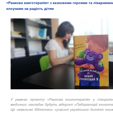
«Ранкова книготерапія» з казковими героями та лікарняни
клоунами на радість дітям
У рамках проекту «Ранкова книготерапія» у спеціаліз
медичних закладах будуть відкриті «Лабораторії книготер
Це невеличкі бібліотеки сучасної української дитячої кни