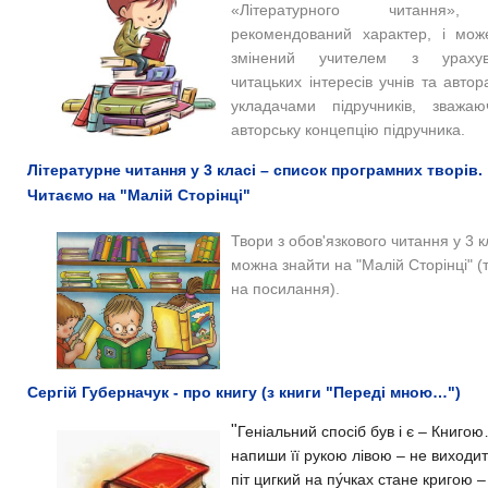
«Літературного читання»
рекомендований характер, і мож
змінений учителем з урахув
читацьких інтересів учнів та авто
укладачами підручників, зважа
авторську концепцію підручника.
Літературне читання у 3 класі – список програмних творів.
Читаємо на "Малій Сторінці"
Твори з обов'язкового читання у 3 к
можна знайти на "Малій Сторінці" (т
на посилання).
Сергій Губерначук - про книгу (з книги "Переді мною…")
"
Геніальний спосіб був і є –
Книго
напиши її рукою
лівою –
не виходит
піт цигкий на пу́чках
стане кригою –