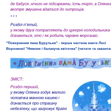
де бабуся, нічого не підозрюючи, їсть торт, а Олянк
вкотре змушена вдатися до хитрощів.
* * *
Розділ п’ятий,
у якому друзі потрапляють до цукерні-холодильника
дізнаються, хто і як робить чарівне морозиво.
"Повернення пана Бурульки" - перша частина книги Лесі
Ворониної "Нямлик і балакуча квіточка" (читати та завант
ЗМІСТ:
Розділ перший,
у якому Олянка годує малого
чоловічка манною кашею і
дізнається про страшну
небезпеку, що загрожує Країні