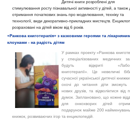
Дитячі книги розроблені для
стимулювання росту пізнавальної активності у дітей, а також
отримання початкових знань про моделювання, техніку та
технології, види декоративно-прикладних мистецтв. Енциклоп
розраховані на дітей віком від 6 років.
«Ранкова книготерапія» з казковими героями та лікарняни
клоунами - на радість дітям
У рамках проекту «Ранкова книгот
у спеціалізованих медичних за
будуть відкриті «Лабора
книготерапії». Це невеличкі бібл
сучасної української дитячої книжки,
охочі до читання діти зможуть 
нових друзів, та відволіктися від 
думок. Заплановано, що кожне від
для онкохворих дітей отри
подарунок майже 200 найменувань
книжок, розвиваючих ігор та енциклопедій.