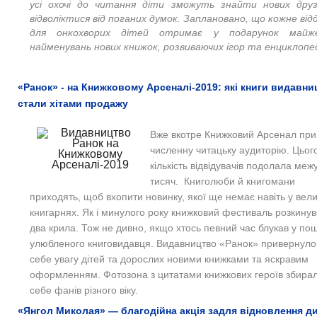
усі охочі до читання діти зможуть знайти нових друз
відволіктися від поганих думок. Заплановано, що кожне від
для онкохворих дітей отримає у подарунок майж
найменувань нових книжок, розвиваючих ігор та енциклопе
«Ранок» - на Книжковому Арсеналі-2019: які книги видавни
стали хітами продажу
Вже вкотре Книжковий Арсенал при
численну читацьку аудиторію. Цього
кількість відвідувачів подолала межу
тисяч.  Книголюби й книгомани 
приходять, щоб вхопити новинку, якої ще немає навіть у вели
книгарнях. 
Як і минулого року книжковий фестиваль розкинувс
два крила. Тож не дивно, якщо хтось певний час блукав у пош
улюбленого книговидавця. 
Видавництво «Ранок» привернуло 
себе увагу дітей та дорослих новими книжками та яскравим 
оформленням. Фотозона з цитатами книжкових героїв збирала
себе фанів різного віку.
«Янгол Миколая» — благодійна акція задля відновлення ди