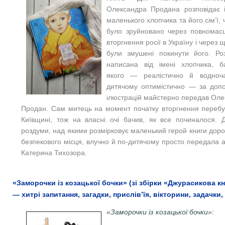
Олександра Продана розповідає і
маленького хлопчика та його сім’ї, 
було зруйновано через повномас
вторгнення росії в Україну і через 
були змушені покинути його. Роз
написана від імені хлопчика, б
якого — реалістично й водноч
дитячому оптимістично — за доп
ілюстрацій майстерно передав Оле
Продан. Сам митець на момент початку вторгнення перебу
Київщині, тож на власні очі бачив, як все починалося. Д
роздуми, над якими розмірковує маленький герой книги дор
безпекового місця, влучно й по-дитячому просто передала 
Катерина Тихозора.
«Заморочки із козацької бочки» (зі збірки «Джурасикова к
— хитрі запитання, загадки, прислів’їя, вікторини, задачки
«Заморочки із козацької бочки»: