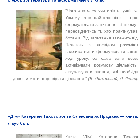
"Чого «навчає» учителів та учнів ч
Усьому, але найголовніше – пра
формулювати запитання. В цьому 
пересвідчитись ті, хто практикував
ботами. Від запитання залежить від
Педагоги з досвідом розумію
важливо вміти формулювати запит
ході уроку, бо саме вони дозв
активізувати розумову діяльність
актуалізувати знання, які необхід
досягти мети, перевірити ці знання."
(В. Ловінський, Л. Федо
«Дім» Катерини Тихозорої та Олександра Продана — книга
лікує біль
Книга “Дім” Катерини Тихоз