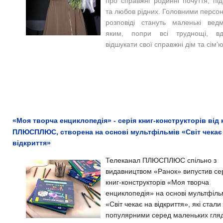
про справжні родинні почуття, пі
та любов рідних. Головними персо
розповіді стануть маленькі ведм
яким, попри всі труднощі, вд
відшукати свої справжні дім та сім’ю
«Моя творча енциклопедія» - серія книг-конструкторів від 
ПЛЮСПЛЮС, створена на основі мультфільмів «Світ чекає
відкриття»
Телеканал ПЛЮСПЛЮС спільно з
видавництвом «Ранок» випустив се
книг-конструкторів «Моя творча
енциклопедія» на основі мультфіль
«Світ чекає на відкриття», які стали
популярними серед маленьких гляд