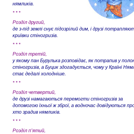
нямликів.
* * *
Розділ другий,
де з-під землі снує підозрілий дим, і друзі потрапляю
криївки стіногризів.
* * *
Розділ третій,
у якому пан Бурулька розповідає, як потрапив у поло
стіногризів, а Буцик здогадується, чому у Країні Ням
стає дедалі холодніше.
* * *
Розділ четвертий,
де друзі намагаються перемогти стіногризів за
допомогою їхньої ж зброї, а водночас довідуються пр
хто зрадив нямликів.
* * *
Розділ п’ятий,