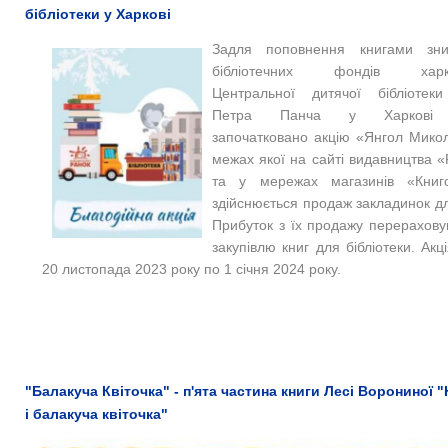
бібліотеки у Харкові
Задля поповнення книгами зн
бібліотечних фондів харків
Центральної дитячої бібліотеки
Петра Панча у Харкові
започатковано акцію «Янгол Микол
межах якої на сайті видавництва 
та у мережах магазинів «Книг
здійснюється продаж закладинок дл
Прибуток з їх продажу перерахову
закупівлю книг для бібліотеки. Акці
20 листопада 2023 року по 1 січня 2024 року.
"Балакуча Квіточка" - п'ята частина книги Лесі Ворониної 
і балакуча квіточка"