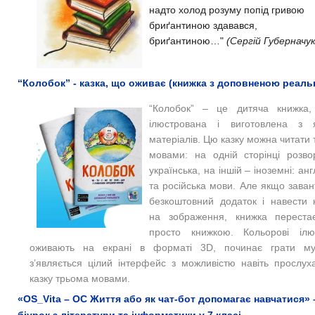
надто холод розуму
попід гривою
бриґантиною здавався,
бриґантиною…"
(Сергій Губерначук
“Колобок” - казка, що оживає (книжка з доповненою реаль
“Колобок” – це дитяча книжка,
ілюстрована і виготовлена з я
матеріалів. Цю казку можна читати
мовами: на одній сторінці розво
українська, на іншій – іноземні: анг
та російська мови. Але якщо зава
безкоштовний додаток і навести 
на зображення, книжка переста
просто книжкою. Кольорові ілюс
оживають на екрані в форматі 3D, починає грати му
з’являється цілий інтерфейс з можливістю навіть прослух
казку трьома мовами.
«OS_Vita – ОС Життя або як чат-бот допомагає навчатися» 
біурок з літератури та інформатики у 7 класі