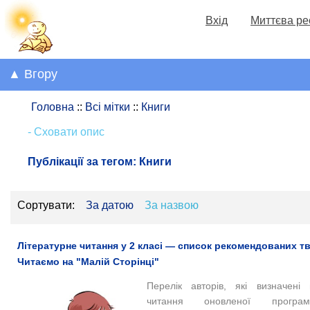
Вхід
Миттєва ре
▲ Вгору
Головна
::
Всі мітки
::
Книги
- Сховати опис
Публікації за тегом:
Книги
Сортувати:
За датою
За назвою
Літературне читання у 2 класі — список рекомендованих тв
Читаємо на "Малій Сторінці"
Перелік авторів, які визначені 
читання оновленої прогр