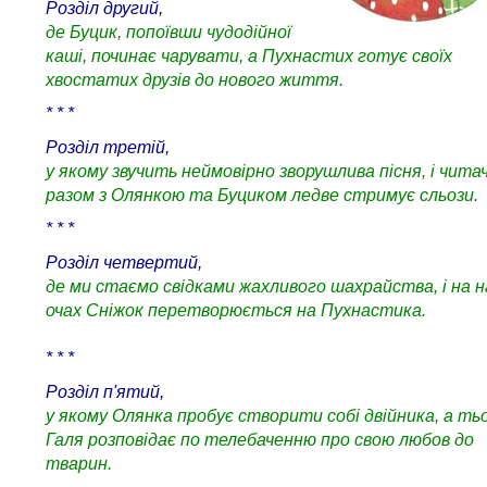
Розділ другий,
де Буцик, попоївши чудодійної
каші, починає чарувати, а Пухнастих готує своїх
хвостатих друзів до нового життя.
* * *
Розділ третій,
у якому звучить неймовірно зворушлива пісня, і чита
разом з Олянкою та Буциком ледве стримує сльози.
* * *
Розділ четвертий,
де ми стаємо свідками жахливого шахрайства, і на 
очах Сніжок перетворюється на Пухнастика.
* * *
Розділ п'ятий,
у якому Олянка пробує створити собі двійника, а т
Галя розповідає по телебаченню про свою любов до
тварин.