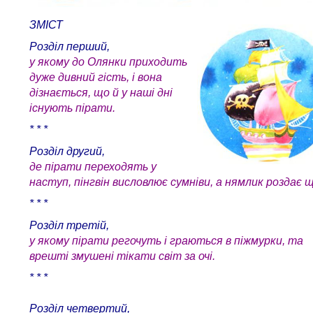
ЗМІСТ
Розділ перший,
у якому до Олянки приходить
дуже дивний гість, і вона
дізнається, що й у наші дні
існують пірати.
* * *
Розділ другий,
де пірати переходять у
наступ, пінгвін висловлює сумніви, а нямлик роздає щ
* * *
Розділ третій,
у якому пірати регочуть і граються в піжмурки, та
врешті змушені тікати світ за очі.
* * *
Розділ четвертий,