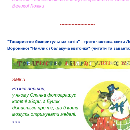
Великої Ложки
------------------------
"Товариство безпритульних котів" - третя частина книги Л
Ворониної "Нямлик і балакуча квіточка" (читати та завант
ЗМІСТ:
Розділ перший,
у якому Олянка фотографує
котячі збори, а Буцик
дізнається про те, що й коти
можуть отримувати медалі.
* * *