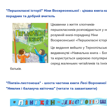
"Першокласні історії" Ніни Воскресенської - цікава книга-к
порадник та добрий вчитель
Цікавинки з життя хлопчиків-
першокласників розповідаються у н
розумній книзі-порадниці Ніни
Воскресенської «Першокласні історі
Це видання вийшло у Тернопільськ
видавництві «Навчальна книга – Бо
та користується широкою популярн
серед маленьких читайликів та їхні
батьків.
"Пінгвін-листоноша" - шоста частина книги Лесі Ворониної
"Нямлик і балакуча квіточка" (читати та завантажити)