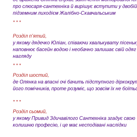
про слюсаря-сантехніка й вирішує вступити у двобій 
підземним лиходієм Жалібно-Скавчальським
* * *
Розділ п’ятий,
у якому дядечко Юліан, співаючи хвалькувату пісеньк
наповнює басейн водою і необачно залишає свій одяг
нагляду
* * *
Розділ шостий,
де Олянка на власні очі бачить підступного діркокрут
його помічників, проте розуміє, що зовсім їх не боїть
* * *
Розділ сьомий,
у якому Привид Здичавілого Сантехніка згадує свою
колишню професію, і це має несподівані наслідки