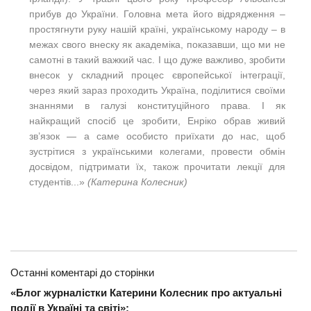
прибув до України. Головна мета його відрядження –
простягнути руку нашій країні, українському народу – в
межах свого внеску як академіка, показавши, що ми не
самотні в такий важкий час. І що дуже важливо, зробити
внесок у складний процес європейської інтеграції,
через який зараз проходить Україна, поділитися своїми
знаннями в галузі конституційного права. І як
найкращий спосіб це зробити, Енріко обрав живий
зв’язок — а саме особисто приїхати до нас, щоб
зустрітися з українськими колегами, провести обмін
досвідом, підтримати їх, також прочитати лекції для
студентів...»
(Катерина Колесник)
Останні коментарі до сторінки
«Блог журналістки Катерини Колесник про актуальні
події в Україні та світі»: