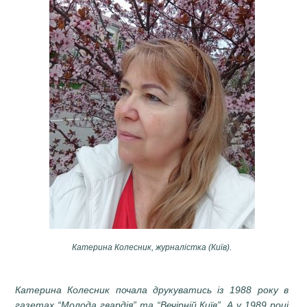
Катерина Колесник, журналістка (Київ).
Катерина Колесник почала друкуватись із 1988 року в
газетах “Молода гвардія” та “Вечірній Київ”. А у 1989 році