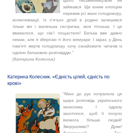
цього письменництвом не
займався. Ще юним хлопцем
пережив усі жахи голодомору,
колективізації. Із п’ятьох дітей в родині залишився
тільки він і маленька сестричка, моя тітонька. І це
вважалося, що сім’ї пощастило! Батька вже давно
немає, але я зберігаю ті його мемуари. І зараз, у День
пам’яті жертв голодомору хочу ознайомити читачів із
однією батьковою розповіддю."
(Катерина Колесник)
Катерина Колесник. «Єдність цілей, єдність по
крові»
"Мені до рук потрапила ця
щира розповідь українського
захисника. І одразу
захотілося, щоб її почуло
якомога більше людей!
Зворушливо? Дуже!