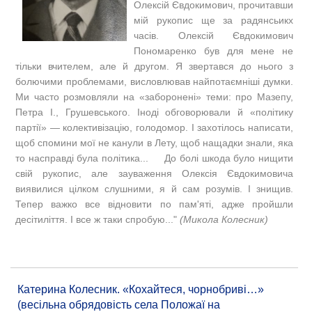
Олексій Євдокимович, прочитавши
мій рукопис ще за радянсьикх
часів. Олексій Євдокимович
Пономаренко був для мене не
тільки вчителем, але й другом. Я звертався до нього з
болючими проблемами, висловлював найпотаємніші думки.
Ми часто розмовляли на «заборонені» теми: про Мазепу,
Петра І., Грушевського. Іноді обговорювали й «політику
партії» — колективізацію, голодомор. І захотілось написати,
щоб спомини мої не канули в Лету, щоб нащадки знали, яка
то насправді була політика... До болі шкода було нищити
свій рукопис, але зауваження Олексія Євдокимовича
виявилися цілком слушними, я й сам розумів. І знищив.
Тепер важко все відновити по пам'яті, адже пройшли
десітиліття. І все ж таки спробую..."
(Микола Колесник)
Катерина Колесник. «Кохайтеся, чорнобриві…»
(весільна обрядовість села Положаї на