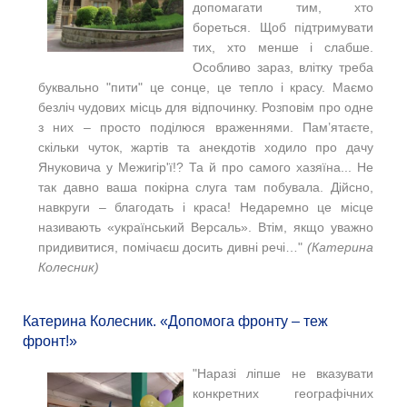
допомагати тим, хто
бореться. Щоб підтримувати
тих, хто менше і слабше.
Особливо зараз, влітку треба
буквально "пити" це сонце, це тепло і красу. Маємо
безліч чудових місць для відпочинку. Розповім про одне
з них – просто поділюся враженнями. Пам’ятаєте,
скільки чуток, жартів та анекдотів ходило про дачу
Януковича у Межигір'ї!? Та й про самого хазяїна... Не
так давно ваша покірна слуга там побувала. Дійсно,
навкруги – благодать і краса! Недаремно це місце
називають «український Версаль». Втім, якщо уважно
придивитися, помічаєш досить дивні речі…"
(Катерина
Колесник)
Катерина Колесник. «Допомога фронту – теж
фронт!»
"Наразі ліпше не вказувати
конкретних географічних