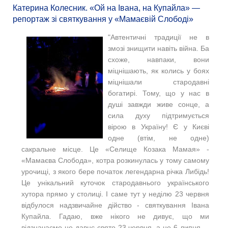
Катерина Колесник. «Ой на Івана, на Купайла» —
репортаж зі святкування у «Мамаєвій Слободі»
"Автентичні традиції не в
змозі знищити навіть війна. Ба
схоже, навпаки, вони
міцнішають, як колись у боях
міцнішали стародавні
богатирі. Тому, що у нас в
душі завжди живе сонце, а
сила духу підтримується
вірою в Україну! Є у Києві
одне (втім, не одне)
сакральне місце. Це «Селище Козака Мамая» -
«Мамаєва Слобода», котра розкинулась у тому самому
урочищі, з якого бере початок легендарна річка Либідь!
Це унікальний куточок стародавнього українського
хутора прямо у столиці. І саме тут у неділю 23 червня
відбулося надзвичайне дійство - святкування Івана
Купайла. Гадаю, вже нікого не дивує, що ми
відзначаємо це давнє свято 23 червня, а не 6 липня, –