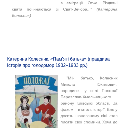
в еміграції. Отже, Різдвяні
свята починаються зі Свят-Вечора..."
(Катерина
Колесник)
Катерина Колесник. «Пам’яті батька» (правдива
історія про голодомор 1932–1933 рр.)
"Мій батько, Колесник
Микола Юхимович,
народився у селі Положаї
Переяслав-Хмельницького
району Київської області. За
фахом – вчитель історії. Вже у
досить шанованому віці став
писати свої спомини. Хоча до