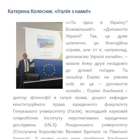
Катерина Колесник. «Італія з нами!»
««Ти їдеш в Україну?
Божевільний!» «Допомогти
Україні? Так, це дуже
шляхетно, це благодійна
справа, але от я, наприклад,
допомагаю Україні онлайн», –
казали йому друзі незадовго
до ділової поїздки. Та
сеньйор Енріко не уявляв
собі, як це – допомогти
онлайн… Енріко Альбанезі –
доктор філософії в галузі права, доцент кафедри
конституційного права юридичного факультету
Генуезького університету (Італія), молодший науковий
співробітник Інституту перспективних юридичних
досліджень (IALS) Лондонського університету
(Сполучене Королівство Великої Британії та Північної
Ірландії). У травні цього року професор Альбанезі