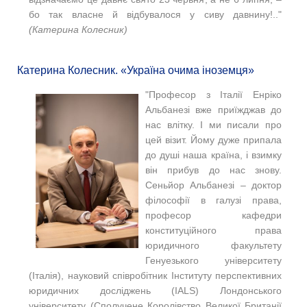
бо так власне й відбувалося у сиву давнину!.."
(Катерина Колесник)
Катерина Колесник. «Україна очима іноземця»
"Професор з Італії Енріко
Альбанезі вже приїжджав до
нас влітку. І ми писали про
цей візит. Йому дуже припала
до душі наша країна, і взимку
він прибув до нас знову.
Сеньйор Альбанезі – доктор
філософії в галузі права,
професор кафедри
конституційного права
юридичного факультету
Генуезького університету
(Італія), науковий співробітник Інституту перспективних
юридичних досліджень (IALS) Лондонського
університету (Сполучене Королівство Великої Британії