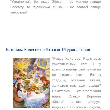
"Україночка". Бо, якщо Жінка — це магічне явище
Всесвіту, то Українська Жінка — це взагалі явище
унікальне!
Катерина Колесник. «Як засяє Різдвяна зоря»
"Різдво Христове. Радіє весь
християнський світ. І у
кожного народу свої звичаї на
це велике свято. Які ж
традиції, освячені віками,
залишили нам діди-прадіди?
Почитаємо етнографічний
нарис Олекси Воропая
«Звичаї нашого народу»,
виданий 1958 року в Лондоні,