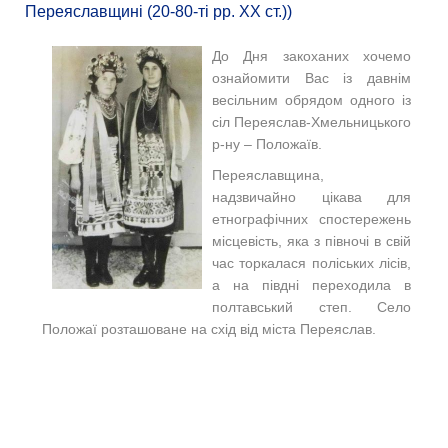
Переяславщині (20-80-ті рр. ХХ ст.))
До Дня закоханих хочемо
ознайомити Вас із давнім
весільним обрядом одного із
сіл Переяслав-Хмельницького
р-ну – Положаїв.
Переяславщина,
надзвичайно цікава для
етнографічних спостережень
місцевість, яка з півночі в свій
час торкалася поліських лісів,
а на півдні переходила в
полтавський степ. Село
Положаї розташоване на схід від міста Переяслав.