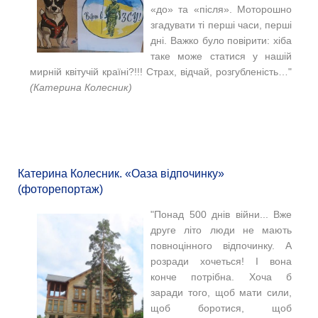
«до» та «після». Моторошно
згадувати ті перші часи, перші
дні. Важко було повірити: хіба
таке може статися у нашій
мирній квітучій країні?!!! Страх, відчай, розгубленість…"
(Катерина Колесник)
Катерина Колесник. «Оаза відпочинку»
(фоторепортаж)
"Понад 500 днів війни... Вже
друге літо люди не мають
повноцінного відпочинку. А
розради хочеться! І вона
конче потрібна. Хоча б
заради того, щоб мати сили,
щоб боротися, щоб