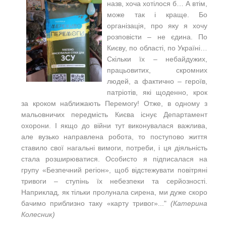
назв, хоча хотілося б… А втім,
може так і краще. Бо
організація, про яку я хочу
розповісти – не єдина. По
Києву, по області, по Україні…
Скільки їх – небайдужих,
працьовитих, скромних
людей, а фактично – героїв,
патріотів, які щоденно, крок
за кроком наближають Перемогу! Отже, в одному з
мальовничих передмість Києва існує Департамент
охорони. І якщо до війни тут виконувалася важлива,
але вузько направлена робота, то поступово життя
ставило свої нагальні вимоги, потреби, і ця діяльність
стала розширюватися. Особисто я підписалася на
групу «Безпечний регіон», щоб відстежувати повітряні
тривоги – ступінь їх небезпеки та серйозності.
Наприклад, як тільки пролунала сирена, ми дуже скоро
бачимо приблизно таку «карту тривог»..."
(Катерина
Колесник)