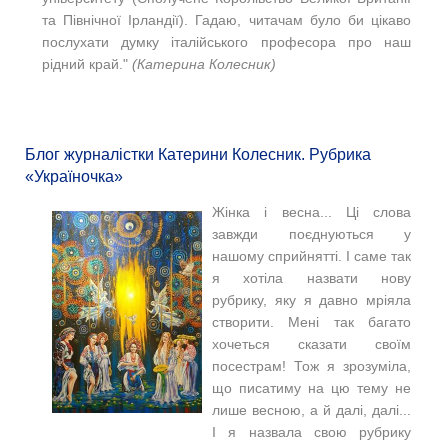
та Північної Ірландії). Гадаю, читачам було би цікаво
послухати думку італійського професора про наш
рідний край."
(Катерина Колесник)
Блог журналістки Катерини Колесник. Рубрика
«Україночка»
Жінка і весна... Ці слова
завжди поєднуються у
нашому сприйнятті. І саме так
я хотіла назвати нову
рубрику, яку я давно мріяла
створити. Мені так багато
хочеться сказати своїм
посестрам! Тож я зрозуміла,
що писатиму на цю тему не
лише весною, а й далі, далі...
І я назвала свою рубрику