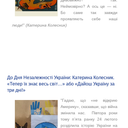
Дивовижно? Так.
Неймовірно? А ось це — ні.
Бо саме так завжди
проявляють себе наші
люди!"
(Катерина Колесник)
До Дня Незалежності України: Катерина Колесник.
«Тепер їх знає весь світ…» або «Дайош Україну за
три дні!»
"Гадаю, що «не відкрию
Америку», сказавши, що війна
змінила нас. Півтора роки
тому п’ята ранку 24 лютого
розділила історію України на