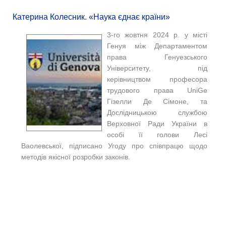
Катерина Колесник. «Наука єднає країни»
3-го жовтня 2024 р. у місті
Генуя між Департаментом
права Генуезського
Університету, під
керівництвом професора
трудового права UniGe
Гізелли Де Сімоне, та
Дослідницькою службою
Верховної Ради України в
особі її голови Лесі
Ваолевської, підписано Угоду про співпрацю щодо
методів якісної розробки законів.