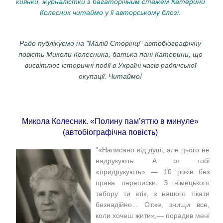
киянки, журналістки з багаторічним стажем Катерини
Колесник читаймо у її авторському блозі.
Радо публікуємо на "Малій Сторінці" автобіографічну
повість Миколи Колесника, батька пані Катерини, що
висвітлює історичні події в Україні часів радянської
окупації. Читаймо!
Микола Колесник. «Полину пам’яттю в минуле»
(автобіографічна повість)
"«Написано від душі, але цього не
надрукують. А от тобі
«придрукують» — 10 років без
права переписки. З німецького
табору ти втік, з нашого тікати
безнадійно... Отже, знищи все,
коли хочеш жити»,— порадив мені