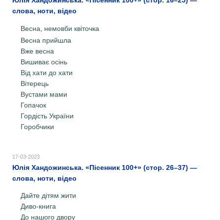
слова, ноти, відео
Весна, немовби квіточка
Весна прийшла
Вже весна
Вишиває осінь
Від хати до хати
Вітерець
Вустами мами
Гопачок
Гордість України
Горобчики
17-03-2023
Юлія Хандожинська. «Пісенник 100+» (стор. 26–37) —
слова, ноти, відео
Дайте дітям жити
Диво-книга
До нашого двору