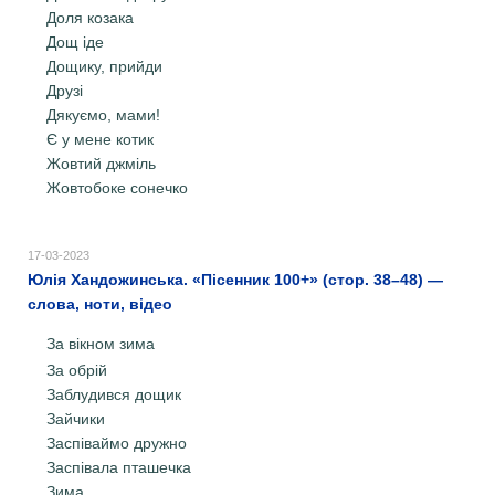
Доля козака
Дощ іде
Дощику, прийди
Друзі
Дякуємо, мами!
Є у мене котик
Жовтий джміль
Жовтобоке сонечко
17-03-2023
Юлія Хандожинська. «Пісенник 100+» (стор. 38–48) —
слова, ноти, відео
За вікном зима
За обрій
Заблудився дощик
Зайчики
Заспіваймо дружно
Заспівала пташечка
Зима