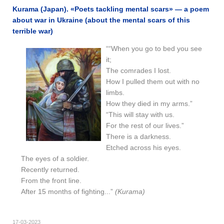
Kurama (Japan). «Poets tackling mental scars» — a poem
about war in Ukraine (about the mental scars of this
terrible war)
““When you go to bed you see
it;
The comrades I lost.
How I pulled them out with no
limbs.
How they died in my arms.”
“This will stay with us.
For the rest of our lives.”
There is a darkness.
Etched across his eyes.
The eyes of a soldier.
Recently returned.
From the front line.
After 15 months of fighting...”
(Kurama)
17-03-2023