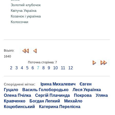
Золотий клубочок
Квітуча Україна
Козачок і українка
Колосочки
Всього:
1640
Поточна сторінка: 7
2
3
4
5
6
7
8
9
10
11
12
Ірина Михалевич
Євген
Споріднені мітки:
Гуцало
Василь Голобородько
Леся Українка
Олена Пчілка
Сергій Плачинда
Покрова
Уляна
Кравченко
Богдан Лепкий
Михайло
Коцюбинський
Катерина Перелісна