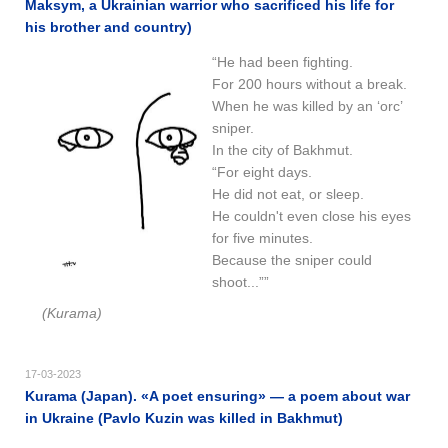
Maksym, a Ukrainian warrior who sacrificed his life for
his brother and country)
“He had been fighting.
For 200 hours without a break.
When he was killed by an ‘orc’
sniper.
In the city of Bakhmut.
“For eight days.
He did not eat, or sleep.
He couldn't even close his eyes
for five minutes.
Because the sniper could
shoot...””
(Kurama)
17-03-2023
Kurama (Japan). «A poet ensuring» — a poem about war
in Ukraine (Pavlo Kuzin was killed in Bakhmut)