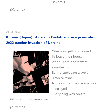
Bakhmut..."
(Kurama)
21-03-2023
Kurama (Japan). «Poets in Pavlohrad» — a poem about
2022 russian invasion of Ukraine
“She was getting dressed.
To leave their house.
When “both doors were
smashed out.
By the explosion wave”.
“I ran outside.
And saw that the garage was
destroyed.
Everything was on fire.
Glass shards everywhere.”...”
(Kurama)