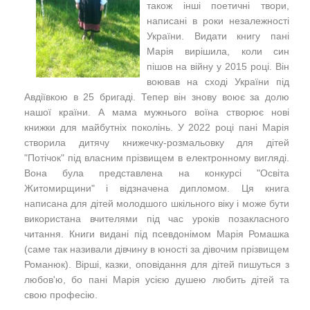
також інші поетичні твори,
написані в роки незалежності
України. Видати книгу пані
Марія вирішила, коли син
пішов на війну у 2015 році. Він
воював на сході України під
Авдіївкою в 25 бригаді. Тепер він знову воює за долю
нашої країни. А мама мужнього воїна створює нові
книжки для майбутніх поколінь. У 2022 році пані Марія
створила дитячу книжечку-розмальовку для дітей
"Потічок" під власним прізвищем в електронному вигляді.
Вона була представлена на конкурсі "Освіта
Житомирщини" і відзначена дипломом. Ця книга
написана для дітей молодшого шкільного віку і може бути
використана вчителями під час уроків позакласного
читання. Книги видані під псевдонімом Марія Ромашка
(саме так називали дівчину в юності за дівочим прізвищем
Романюк). Вірші, казки, оповідання для дітей пишуться з
любов'ю, бо пані Марія усією душею любить дітей та
свою професію.