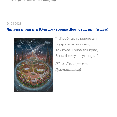
24-03-2023
Ліричні вірші від Юлії Дмитренко-Деспоташвілі (відео)
"...Пробігають мирно дні
В українському селі,
Так було, і знов так буде,
Бо такі живуть тут люди."
(Юлія Дмитренко-
Деспоташвілі)