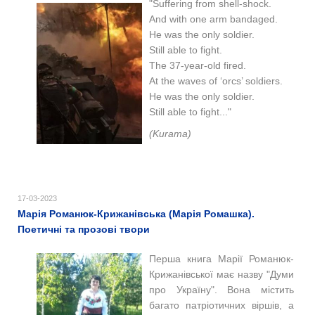
"Suffering from shell-shock.
And with one arm bandaged.
He was the only soldier.
Still able to fight.
The 37-year-old fired.
At the waves of ‘orcs’ soldiers.
He was the only soldier.
Still able to fight..."
(Kurama)
17-03-2023
Марія Романюк-Крижанівська (Марія Ромашка).
Поетичні та прозові твори
Перша книга Марії Романюк-
Крижанівської має назву "Думи
про Україну". Вона містить
багато патріотичних віршів, а