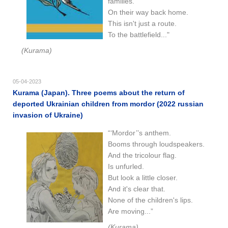
families.
On their way back home.
This isn't just a route.
To the battlefield..."
(Kurama)
05-04-2023
Kurama (Japan). Three poems about the return of
deported Ukrainian children from mordor (2022 russian
invasion of Ukraine)
“‘Mordor’’s anthem.
Booms through loudspeakers.
And the tricolour flag.
Is unfurled.
But look a little closer.
And it's clear that.
None of the children's lips.
Are moving...”
(Kurama)