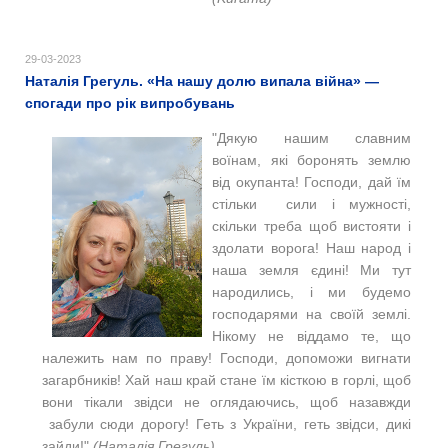
29-03-2023
Наталія Грегуль. «На нашу долю випала війна» —
спогади про рік випробувань
"Дякую нашим славним
воїнам, які боронять землю
від окупанта! Господи, дай їм
стільки сили і мужності,
скільки треба щоб вистояти і
здолати ворога! Наш народ і
наша земля єдині! Ми тут
народились, і ми будемо
господарями на своїй землі.
Нікому не віддамо те, що
належить нам по праву! Господи, допоможи вигнати
загарбників! Хай наш край стане їм кісткою в горлі, щоб
вони тікали звідси не оглядаючись, щоб назавжди
забули сюди дорогу! Геть з України, геть звідси, дикі
зайди!"
(Наталія Грегуль)