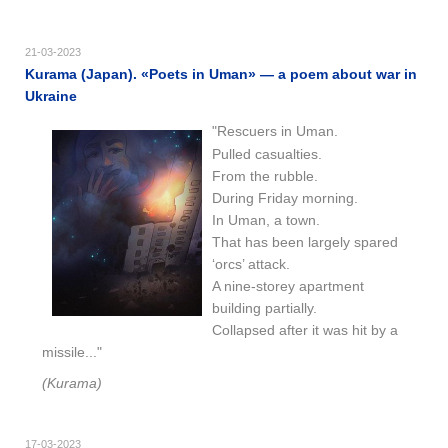
21-03-2023
Kurama (Japan). «Poets in Uman» — a poem about war in
Ukraine
"Rescuers in Uman.
Pulled casualties.
From the rubble.
During Friday morning.
In Uman, a town.
That has been largely spared
‘orcs’ attack.
A nine-storey apartment
building partially.
Collapsed after it was hit by a
missile..."
(Kurama)
17-03-2023