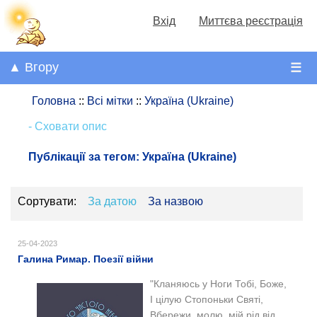
Вхід
Миттєва реєстрація
▲ Вгору
☰
Головна
::
Всі мітки
::
Україна (Ukraine)
- Сховати опис
Публікації за тегом:
Україна (Ukraine)
Сортувати:
За датою
За назвою
25-04-2023
Галина Римар. Поезії війни
"Кланяюсь у Ноги Тобі, Боже,
І цілую Стопоньки Святі,
Вбережи, молю, мій рід від