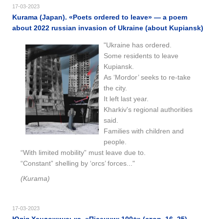
17-03-2023
Kurama (Japan). «Poets ordered to leave» — a poem
about 2022 russian invasion of Ukraine (about Kupiansk)
"Ukraine has ordered.
Some residents to leave
Kupiansk.
As ‘Mordor’ seeks to re-take
the city.
It left last year.
Kharkiv's regional authorities
said.
Families with children and
people.
“With limited mobility” must leave due to.
“Constant” shelling by ‘orcs’ forces..."
(Kurama)
17-03-2023
Юлія Хандожинська. «Пісенник 100+» (стор. 16–25) —