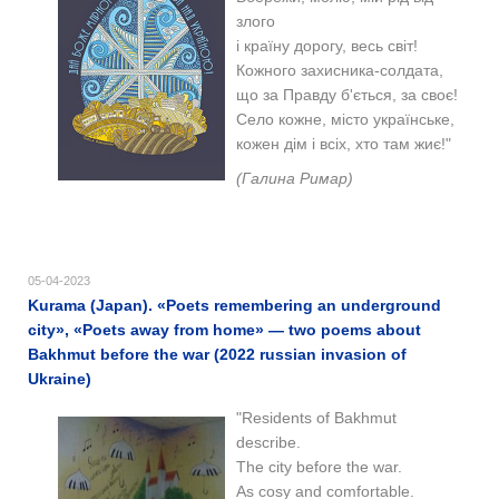
злого
і країну дорогу, весь світ!
Кожного захисника-солдата,
що за Правду б'ється, за своє!
Село кожне, місто українське,
кожен дім і всіх, хто там жиє!"
(Галина Римар)
05-04-2023
Kurama (Japan). «Poets remembering an underground
city», «Poets away from home» — two poems about
Bakhmut before the war (2022 russian invasion of
Ukraine)
"Residents of Bakhmut
describe.
The city before the war.
As cosy and comfortable.