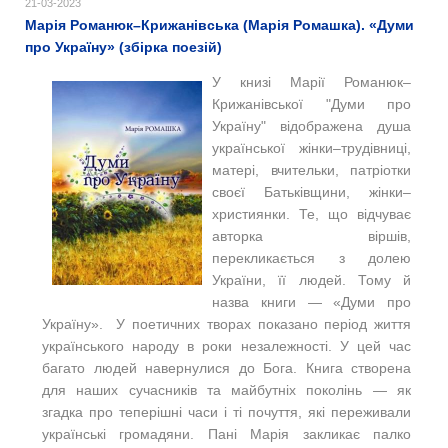
21-03-2023
Марія Романюк–Крижанівська (Марія Ромашка). «Думи
про Україну» (збірка поезій)
У книзі Марії Романюк–
Крижанівської
"Думи про
Україну"
відображена душа
української жінки–трудівниці,
матері, вчительки, патріотки
своєї Батьківщини, жінки–
християнки. Те, що відчуває
авторка віршів,
перекликається з долею
України, її людей. Тому й
назва книги — «Думи про
Україну». У поетичних творах показано період життя
українського народу в роки незалежності. У цей час
багато людей навернулися до Бога. Книга створена
для наших сучасників та майбутніх поколінь — як
згадка про теперішні часи і ті почуття, які переживали
українські громадяни. Пані Марія закликає палко