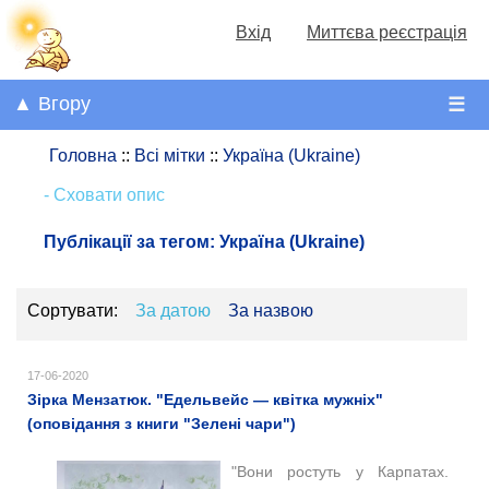
Вхід
Миттєва реєстрація
▲ Вгору
☰
Головна
::
Всі мітки
::
Україна (Ukraine)
- Сховати опис
Публікації за тегом:
Україна (Ukraine)
Сортувати:
За датою
За назвою
17-06-2020
Зірка Мензатюк. "Едельвейс — квітка мужніх"
(оповідання з книги "Зелені чари")
"Вони ростуть у Карпатах.