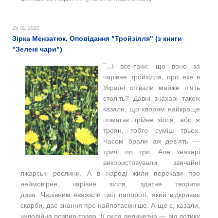
25-02-2020
Зірка Мензатюк. Оповідання "Тройзілля" (з книги
"Зелені чари")
"...
І все-таки: що воно за
чарівне тройзілля, про яке в
Україні співали майже п’ять
століть?
Давні знахарі також
казали, що хворим найкраще
помагає трійне зілля, або ж
троян, тобто суміш трьох.
Часом брали аж дев’ять —
тричі по три. Але знахарі
використовували звичайні
лікарські рослини. А в народі жили перекази про
неймовірне, чарівне зілля, здатне творити
дива.
Чарівним вважали цвіт папороті, який відкриває
скарби, дає знання про найпотаємніше.
А ще є, казали,
чудодійна розрив-трава. Її сила величезна — від дотику