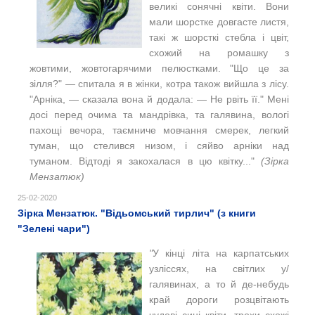
великі сонячні квіти. Вони
мали шорстке довгасте листя,
такі ж шорсткі стебла і цвіт,
схожий на ромашку з
жовтими, жовтогарячими пелюстками. "
Що це за
зілля?" — спитала я в жінки, котра також вийшла з лісу.
"
Арніка, — сказала вона й додала: — Не рвіть її."
Мені
досі перед очима та мандрівка, та галявина, вологі
пахощі вечора, таємниче мовчання смерек, легкий
туман, що стелився низом, і сяйво арніки над
туманом.
Відтоді я закохалася в цю квітку..."
(Зірка
Мензатюк)
25-02-2020
Зірка Мензатюк. "Відьомський тирлич" (з книги
"Зелені чари")
"
У кінці літа на карпатських
узліссях, на світлих у/
галявинах, а то й де-небудь
край дороги розцвітають
чудові сині квіти, трохи схожі