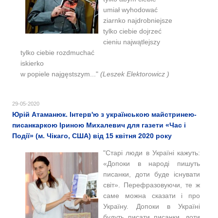
umiał wyhodować
ziarnko najdrobniejsze
tylko ciebie dojrzeć
cieniu najwątlejszy
tylko ciebie rozdmuchać
iskierko
w popiele najgęstszym..."
(Leszek Elektorowicz )
29-05-2020
Юрій Атаманюк. Інтерв'ю з українською майстринею-
писанкаркою Іриною Михалевич для газети «Час і
Події» (м. Чікаго, США) від 15 квітня 2020 року
"Старі люди в Україні кажуть:
«Допоки в народі пишуть
писанки, доти буде існувати
світ». Перефразовуючи, те ж
саме можна сказати і про
Україну. Допоки в Україні
будуть писати писанки, доти