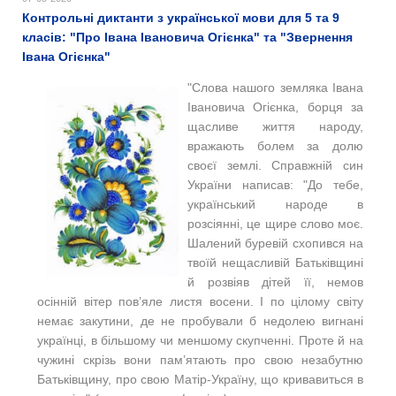
Контрольні диктанти з української мови для 5 та 9
класів: "Про Івана Івановича Огієнка" та "Звернення
Івана Огієнка"
"Слова нашого земляка Івана
Івановича Огієнка, борця за
щасливе життя народу,
вражають болем за долю
своєї землі. Справжній син
України написав: "До тебе,
український народе в
розсіянні, це щире слово моє.
Шалений буревій схопився на
твоїй нещасливій Батьківщині
й розвіяв дітей її, немов
осінній вітер пов’яле листя восени. І по цілому світу
немає закутини, де не пробували б недолею вигнані
українці, в більшому чи меншому скупченні. Проте й на
чужині скрізь вони пам’ятають про свою незабутню
Батьківщину, про свою Матір-Україну, що кривавиться в