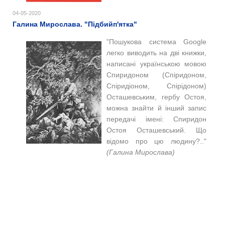
04-05-2020
Галина Мирослава. "Підбийп'ятка"
"Пошукова система Google
легко виводить на дві книжки,
написані українською мовою
Спиридоном (Спіридоном,
Спіридіоном, Спірідоном)
Осташевським, гербу Остоя,
можна знайти й інший запис
передачі імені: Спиридон
Остоя Осташевський. Що
відомо про цю людину?.."
(Галина Мирослава)