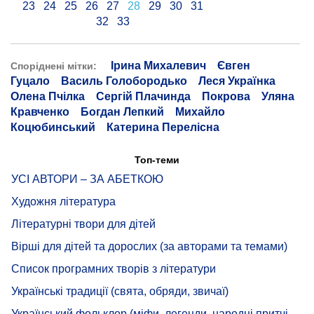
23
24
25
26
27
28
29
30
31
32
33
Ірина Михалевич
Євген
Споріднені мітки:
Гуцало
Василь Голобородько
Леся Українка
Олена Пчілка
Сергій Плачинда
Покрова
Уляна
Кравченко
Богдан Лепкий
Михайло
Коцюбинський
Катерина Перелісна
Топ-теми
УСІ АВТОРИ – ЗА АБЕТКОЮ
Художня література
Літературні твори для дітей
Вірші для дітей та дорослих (за авторами та темами)
Список програмних творів з літератури
Українські традиції (свята, обряди, звичаї)
Український фольклор (міфи, легенди, народні притчі,