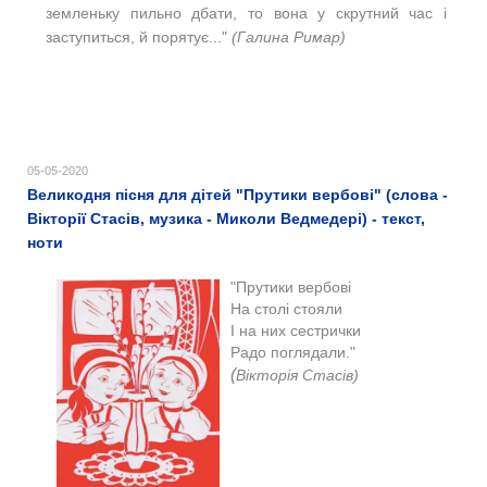
земленьку пильно дбати, то вона у скрутний час і
заступиться, й порятує..."
(Галина Римар)
05-05-2020
Великодня пісня для дітей "Прутики вербові" (слова -
Вікторії Стасів, музика - Миколи Ведмедері) - текст,
ноти
"Прутики вербові
На столі стояли
І на них сестрички
Радо поглядали."
(
Вікторія Стасів)