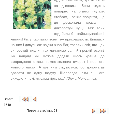
на дзвоники.
Вони сидять
попарно на рівних гнучких
стеблах, і важко повірити, що
ця досконала краса —
дикоростучі кущі. Таж вони
оздобили б і найвишуканіший
квітник! Ліс у Карпатах вони теж прикрашають. Дивишся
на них і дивуєшся: звідки знав Бог, творячи світ, що цей
синьоокий тирлич так личитиме ранній гірській осені?
Бо навряд чи можна додати щось краще до
смарагдової отави, темно-зелених смерек і першого
жовтого листя. А ще ним лікувалися, бо допомагав
здолати не одну недугу. Щоправда, ліки з нього
виходили гіркі, як сама гіркота..."
(Зірка Мензатюк)
Всього:
1640
Поточна сторінка: 28