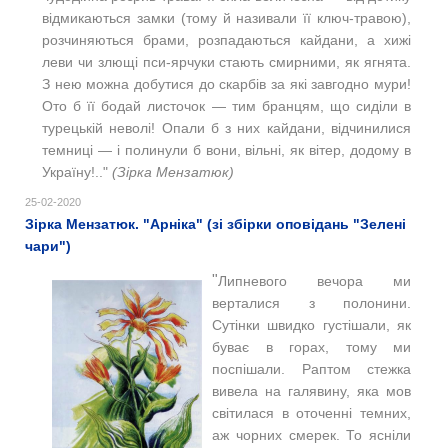
відмикаються замки (тому й називали її ключ-травою),
розчиняються брами, розпадаються кайдани, а хижі
леви чи злющі пси-ярчуки стають смирними, як ягнята.
З нею можна добутися до скарбів за які завгодно мури!
Ото б її бодай листочок — тим бранцям, що сиділи в
турецькій неволі! Опали б з них кайдани, відчинилися
темниці — і полинули б вони, вільні, як вітер, додому в
Україну!.."
(Зірка Мензатюк)
25-02-2020
Зірка Мензатюк. "Арніка" (зі збірки оповідань "Зелені
чари")
"
Липневого вечора ми
верталися з полонини.
Сутінки швидко густішали, як
буває в горах, тому ми
поспішали. Раптом стежка
вивела на галявину, яка мов
світилася в оточенні темних,
аж чорних смерек. То ясніли