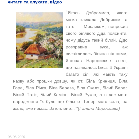
читати та слухати, відео
"
Якось Добромисл, якого
мама кликала Добриком, а
тато — Мисликом, попросив
свого білявого діда пояснити,
чому дідусь такий білий.
Дідо
розправив вуса, аж
висвітлилась білина під ними,
й почав: "
Народився я в селі,
що називалось Біла. В Україні
багато сіл, які мають таку
назву або трошки довшу, як от: Біла Криниця, Біла
Гора, Біла Річка, Біла Береза, Біла Скеля, Білий Берег,
Білий Потік, Білий Камінь, Білий Рукав, а в час мого
народження їх було ще більше. Тепер мого села, на
жаль, вже немає. Затоплене...""
(Галина Мирослава)
03-06-2020