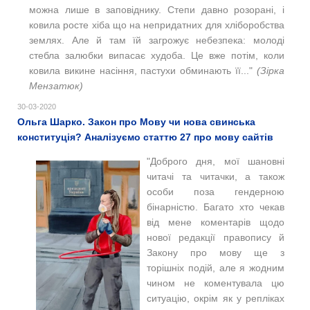
можна лише в заповіднику. Степи давно розорані, і
ковила росте хіба що на непридатних для хліборобства
землях. Але й там їй загрожує небезпека: молоді
стебла залюбки випасає худоба. Це вже потім, коли
ковила викине насіння, пастухи обминають її..."
(Зірка
Мензатюк)
30-03-2020
Ольга Шарко. Закон про Мову чи нова свинська
конституція? Аналізуємо статтю 27 про мову сайтів
"Доброго дня, мої шановні
читачі та читачки, а також
особи поза гендерною
бінарністю. Багато хто чекав
від мене коментарів щодо
нової редакції правопису й
Закону про мову ще з
торішніх подій, але я жодним
чином не коментувала цю
ситуацію, окрім як у репліках