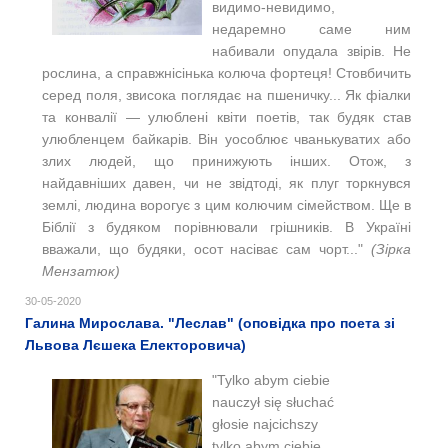
видимо-невидимо,
недаремно саме ним
набивали опудала звірів. Не
рослина, а справжнісінька колюча фортеця! Стовбичить
серед поля, звисока поглядає на пшеничку... Як фіалки
та конвалії — улюблені квіти поетів, так будяк став
улюбленцем байкарів. Він уособлює чванькуватих або
злих людей, що принижують інших. Отож, з
найдавніших давен, чи не звідтоді, як плуг торкнувся
землі, людина ворогує з цим колючим сімейством. Ще в
Біблії з будяком порівнювали грішників. В Україні
вважали, що будяки, осот насіває сам чорт..."
(
Зірка
Мензатюк)
30-05-2020
Галина Мирослава. "Леслав" (оповідка про поета зі
Львова Лєшека Електоровича)
"Tylko abym ciebie
nauczył się słuchać
głosie najcichszy
tylko abym ciebie