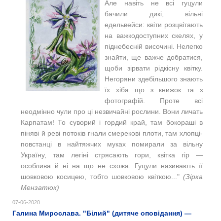
Але навіть не всі гуцули
бачили дикі, вільні
едельвейси: квіти розцвітають
на важкодоступних скелях, у
піднебесній височині. Нелегко
знайти, ще важче добратися,
щоби зірвати рідкісну квітку.
Негоряни здебільшого знають
їх хіба що з книжок та з
фотографій. Проте всі
неодмінно чули про ці незвичайні рослини. Вони личать
Карпатам! То суворий і гордий край, там бокораші в
піняві й реві потоків гнали смерекові плоти, там хлопці-
повстанці в найтяжчих муках помирали за вільну
Україну, там легіні стрясають гори, квітка гір —
особлива й ні на що не схожа. Гуцули називають її
шовковою косицею, тобто шовковою квіткою..."
(
Зірка
Мензатюк)
07-06-2020
Галина Мирослава. "Білий" (дитяче оповідання) —