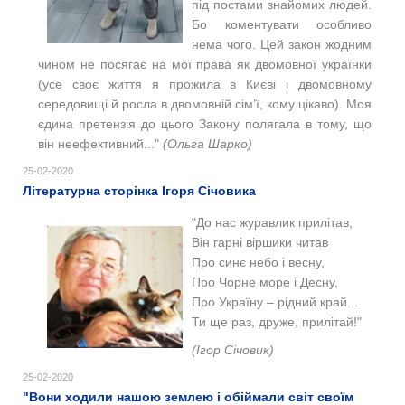
під постами знайомих людей.
Бо коментувати особливо
нема чого. Цей закон жодним
чином не посягає на мої права як двомовної українки
(усе своє життя я прожила в Києві і двомовному
середовищі й росла в двомовній сім’ї, кому цікаво). Моя
єдина претензія до цього Закону полягала в тому, що
він неефективний..."
(Ольга Шарко)
25-02-2020
Літературна сторінка Ігоря Січовика
"
До нас журавлик прилітав,
Він гарні віршики читав
Про синє небо і весну,
Про Чорне море і Десну,
Про Україну – рідний край...
Ти ще раз, друже, прилітай!"
(Ігор Січовик)
25-02-2020
"Вони ходили нашою землею і обіймали світ своїм