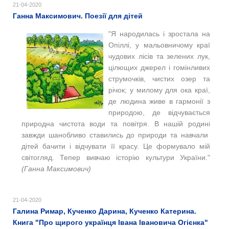
21-04-2020
Ганна Максимович. Поезії для дітей
"Я народилась і зростала на
Опіллі, у мальовничому краї
чудових лісів та зелених лук,
цілющих джерел і гомінливих
струмочків, чистих озер та
річок; у милому для ока краї,
де людина живе в гармонії з
природою, де відчувається
природна чистота води та повітря. В нашій родині
завжди шанобливо ставились до природи та навчали
дітей бачити і відчувати її красу. Це формувало мій
світогляд. Тепер вивчаю історію культури України."
(Ганна Максимович)
21-04-2020
Галина Римар, Кученко Дарина, Кученко Катерина.
Книга "Про щирого українця Івана Івановича Огієнка"