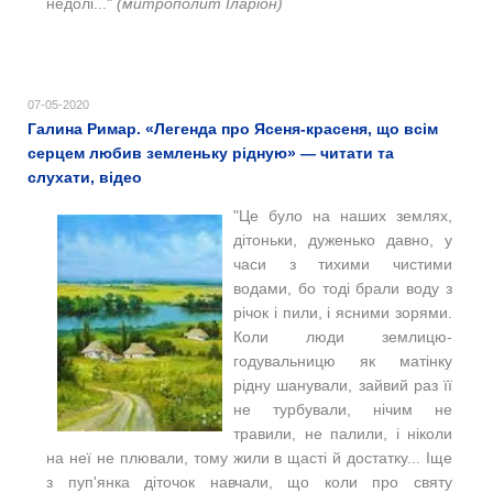
недолі..."
(митрополит Іларіон)
07-05-2020
Галина Римар. «Легенда про Ясеня-красеня, що всім
серцем любив земленьку рідную» — читати та
слухати, відео
"Це було на наших землях,
дітоньки, дуженько давно, у
часи з тихими чистими
водами, бо тоді брали воду з
річок і пили, і ясними зорями.
Коли люди землицю-
годувальницю як матінку
рідну шанували, зайвий раз її
не турбували, нічим не
травили, не палили, і ніколи
на неї не плювали, тому жили в щасті й достатку... Іще
з пуп'янка діточок навчали, що коли про святу