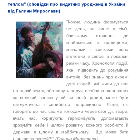
теплом" (оповідки про видатних уродженців України
від Галини Мирослави)
"Кожна людина формується
не день, не лише в сім'ї,
близькому оточенні, де
знайомиться з традиціями,
звичаями і звичками, вона
вплетена в світові й локальні
рамки часу. Хронологія подій,
яка підводить до розуміння
витоків, без знань про окремі
долі людей, які жили до нас
на нашій землі, або живуть поруч, особливо шанованих
за великий внесок у тій чи іншій царині, може бути
витлумачена і сприйнята неправильно. Люди, які
говорять до нас своїми голосами через свої дії, твори,
вчать нас, коригують, гармонізують, допомагають
зрозуміти себе і шляхи розвитку кожного особисто й
держави в цілому в майбутньому. Що може бути
цінніше за людей?!"
(Галина Мирослава)