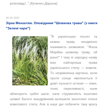
розповідь!.."
(Кученко Дарина)
30-03-2020
Зірка Мензатюк. Оповідання "Шовкова трава" (з книги
"Зелені чари")
"
В українських піснях та
казках траву неодмінно
називають шовковою: "Жала
Марійка шовкову траву, ой
рано!"
І таку ж народну назву
має найгарніша трава
українського степу — ковила.
То незрівнянна картина, коли
проти сонця хвилюються її
довгі пухнасті остюки — ніжні,
тонкі, переливчасті, наче
зблискують срібні шати, наче струменіють коштовні
шовки! Багато мандрівників залишили захоплені описи
ковилового степу. Але в наші дні побачити таку красу