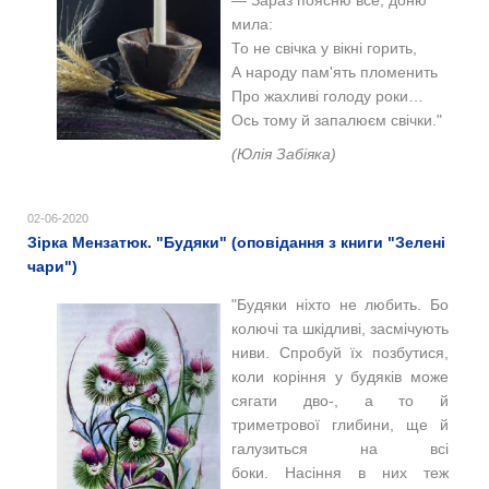
мила:
То не свічка у вікні горить,
А народу пам'ять пломенить
Про жахливі голоду роки…
Ось тому й запалюєм свічки."
(Юлія Забіяка)
02-06-2020
Зірка Мензатюк. "Будяки" (оповідання з книги "Зелені
чари")
"Будяки ніхто не любить. Бо
колючі та шкідливі, засмічують
ниви. Спробуй їх позбутися,
коли коріння у будяків може
сягати дво-, а то й
триметрової глибини, ще й
галузиться на всі
боки. Насіння в них теж