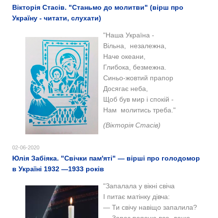
Вікторія Стасів. "Станьмо до молитви" (вірш про
Україну - читати, слухати)
"Наша Україна -
Вільна, незалежна,
Наче океани,
Глибока, безмежна.
Синьо-жовтий прапор
Досягає неба,
Щоб був мир і спокій -
Нам молитись треба."
(Вікторія Стасів)
02-06-2020
Юлія Забіяка. "Свічки пам'яті" — вірші про голодомор
в Україні 1932 —1933 років
"Запалала у вікні свіча
І питає матінку дівча:
— Ти свічу навіщо запалила?
— Зараз поясню все, доню