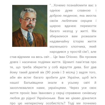
"...Хочемо познайомити вас з
однією дуже славною і
доброю людиною, яка змогла
своїм люблячим серцем і
щирою вдачею перемогти
багато незгод у житті. Ми
збираємося вам розказати
надзвичайну історію життя
маленького хлопчика, який
народився у простій сім’ї, але
став відомим на весь світ… Це Іван Огієнко. Він прожив
довге і насичене подіями життя. Щомиті пам’ятав про
те, що треба зберегти у собі відчуття дива. Бог дав
йому такий довгий вік (90 років і 3 місяці ) задля того,
аби він встиг багато зробити для України, щоб ім’я
нашої Батьківщини знали в усьому світі й
захоплювалися нами, українцями. Через усе своє
життя проніс Іван Іванович у серці справжню синівську
любов до рідної Україноньки.
Вам же цікаво дізнатися
про цю непересічну особистість? Тоді ми почнемо