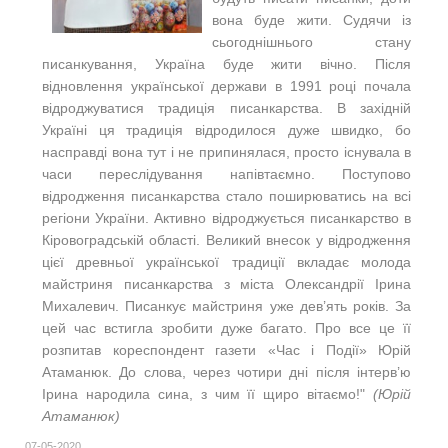
вона буде жити. Судячи із
сьогоднішнього стану
писанкування, Україна буде жити вічно. Після
відновлення української держави в 1991 році почала
відроджуватися традиція писанкарства. В західній
Україні ця традиція відродилося дуже швидко, бо
насправді вона тут і не припинялася, просто існувала в
часи переслідування напівтаємно. Поступово
відродження писанкарства стало поширюватись на всі
регіони України. Активно відроджується писанкарство в
Кіровоградській області. Великий внесок у відродження
цієї древньої української традиції вкладає молода
майстриня писанкарства з міста Олександрії Ірина
Михалевич. Писанкує майстриня уже дев’ять років. За
цей час встигла зробити дуже багато. Про все це її
розпитав кореспондент газети «Час і Події» Юрій
Атаманюк. До слова, через чотири дні після інтерв’ю
Ірина народила сина, з чим її щиро вітаємо!"
(Юрій
Атаманюк)
07-05-2020