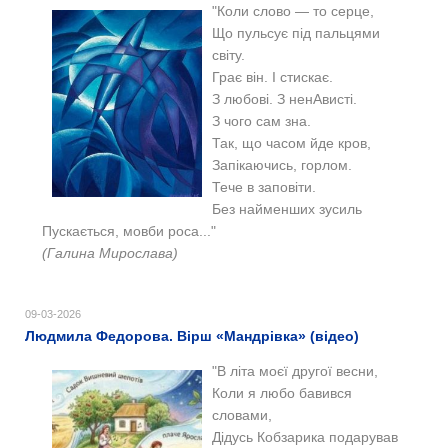
"Коли слово — то серце,
Що пульсує під пальцями
світу.
Грає він. І стискає.
З любові. З ненАвисті.
З чого сам зна.
Так, що часом йде кров,
Запікаючись, горлом.
Тече в заповіти.
Без найменших зусиль
Пускається, мовби роса..."
(Галина Мирослава)
09-03-2026
Людмила Федорова. Вірш «Мандрівка» (відео)
"В літа моєї другої весни,
Коли я любо бавився
словами,
Дідусь Кобзарика подарував