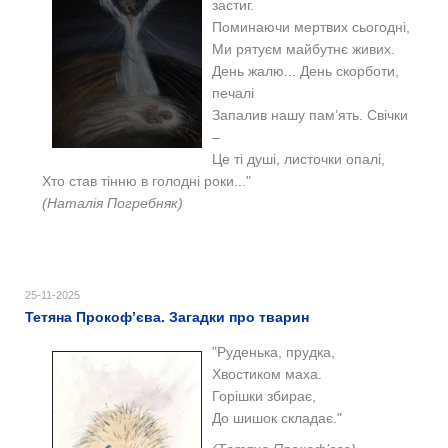
застиг.
Поминаючи мертвих сьогодні,
Ми рятуєм майбутнє живих.
День жалю... День скорботи,
печалі
Запалив нашу пам’ять. Свічки
–
Це ті душі, листочки опалі,
Хто став тінню в голодні роки..."
(Наталія Погребняк)
25-11-2025
Тетяна Прокоф’єва. Загадки про тварин
"Руденька, прудка,
Хвостиком маха.
Горішки збирає,
До шишок складає."