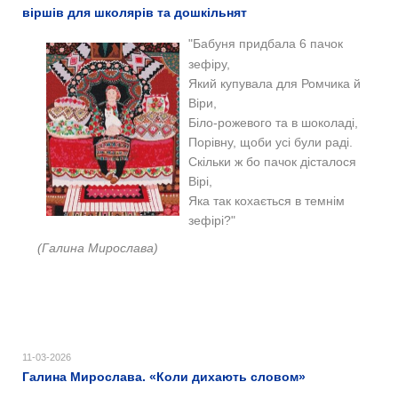
віршів для школярів та дошкільнят
"Бабуня придбала 6 пачок
зефіру,
Який купувала для Ромчика й
Віри,
Біло-рожевого та в шоколаді,
Порівну, щоби усі були раді.
Скільки ж бо пачок дісталося
Вірі,
Яка так кохається в темнім
зефірі?"
(Галина Мирослава)
11-03-2026
Галина Мирослава. «Коли дихають словом»