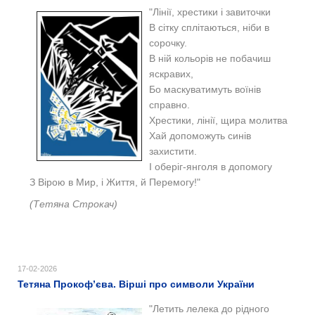
"Лінії, хрестики і завиточки
В сітку сплітаються, ніби в
сорочку.
В ній кольорів не побачиш
яскравих,
Бо маскуватимуть воїнів
справно.
Хрестики, лінії, щира молитва
Хай допоможуть синів
захистити.
І оберіг-янголя в допомогу
З Вірою в Мир, і Життя, й Перемогу!"
(Тетяна Строкач)
17-02-2026
Тетяна Прокоф’єва. Вірші про символи України
"Летить лелека до рідного