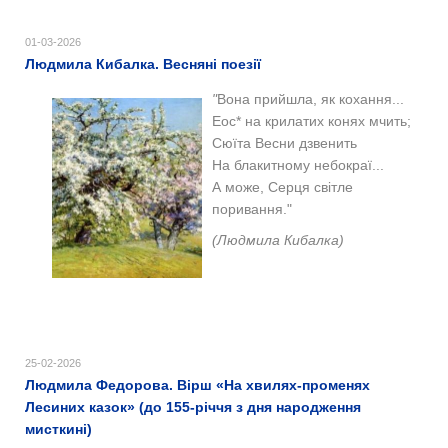
01-03-2026
Людмила Кибалка. Весняні поезії
"
Вона прийшла, як кохання...
Еос* на крилатих конях мчить;
Сюїта Весни дзвенить
На блакитному небокраї...
А може, Серця світле
поривання."
(Людмила Кибалка)
25-02-2026
Людмила Федорова. Вірш «На хвилях-променях
Лесиних казок» (до 155-річчя з дня народження
мисткині)