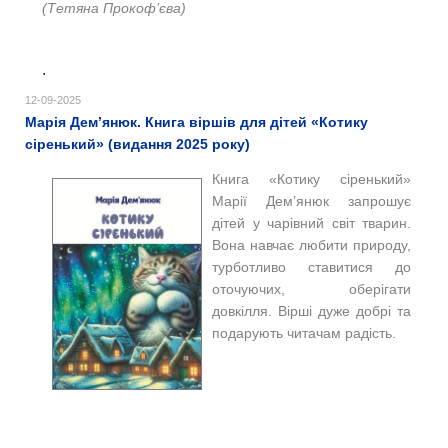
(Тетяна Прокоф’єва)
.
12-09-2025
Марія Дем’янюк. Книга віршів для дітей «Котику
сіренький» (видання 2025 року)
Книга «Котику сіренький»
Марії Дем’янюк запрошує
дітей у чарівний світ тварин.
Вона навчає любити природу,
турботливо ставитися до
оточуючих, оберігати
довкілля. Вірші дуже добрі та
подарують читачам радість.