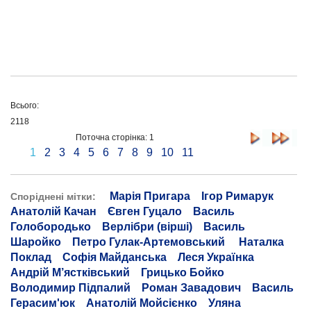
Всього:
2118
Поточна сторінка: 1
1
2
3
4
5
6
7
8
9
10
11
Марія Пригара
Ігор Римарук
Споріднені мітки:
Анатолій Качан
Євген Гуцало
Василь
Голобородько
Верлібри (вірші)
Василь
Шаройко
Петро Гулак-Артемовський
Наталка
Поклад
Софія Майданська
Леся Українка
Андрій М’ястківський
Грицько Бойко
Володимир Підпалий
Роман Завадович
Василь
Герасим'юк
Анатолій Мойсієнко
Уляна