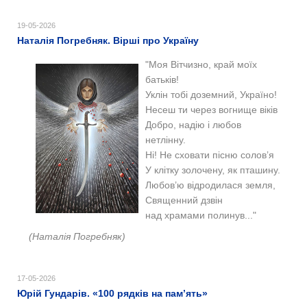
19-05-2026
Наталія Погребняк. Вірші про Україну
"Моя Вітчизно, край моїх
батьків!
Уклін тобі доземний, Україно!
Несеш ти через вогнище віків
Добро, надію і любов
нетлінну.
Ні! Не сховати пісню солов’я
У клітку золочену, як пташину.
Любов’ю відродилася земля,
Священний дзвін
над храмами полинув..."
(Наталія Погребняк)
17-05-2026
Юрій Гундарів. «100 рядків на памʼять»