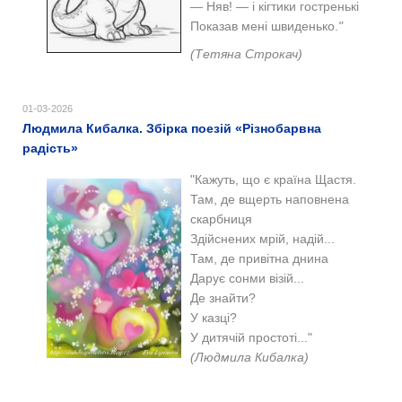
— Няв! — і кігтики гостренькі
Показав мені швиденько.
"
(Тетяна Строкач)
01-03-2026
Людмила Кибалка. Збірка поезій «Різнобарвна
радість»
"Кажуть, що є країна Щастя.
Там, де вщерть наповнена
скарбниця
Здійснених мрій, надій...
Там, де привітна днина
Дарує сонми візій...
Де знайти?
У казцi?
У дитячій простоті..."
(Людмила Кибалка)