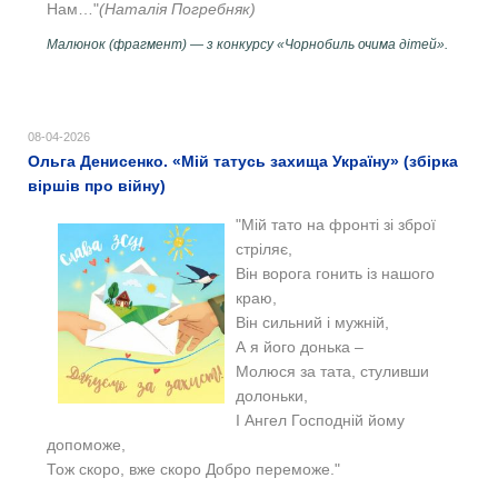
Нам…"
(Наталія Погребняк)
Малюнок (фрагмент) — з конкурсу «Чорнобиль очима дітей».
08-04-2026
Ольга Денисенко. «Мій татусь захища Україну» (збірка
віршів про війну)
"Мій тато на фронті зі зброї
стріляє,
Він ворога гонить із нашого
краю,
Він сильний і мужній,
А я його донька –
Молюся за тата, стуливши
долоньки,
І Ангел Господній йому
допоможе,
Тож скоро, вже скоро Добро переможе."