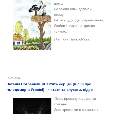
дому,
Долаючи біль, долаючи
втому.
Летить туди, де родина чекає,
Любов і надію на крилах
тримає."
(Тетяна Прокоф’єва)
15-02-2026
Наталія Погребняк. «Пам'ять серця» (вірші про
голодомор в Україні) – читати та слухати, відео
"Знов прокинулись ранки
холодні.
Дощ хрестами в сніжинках