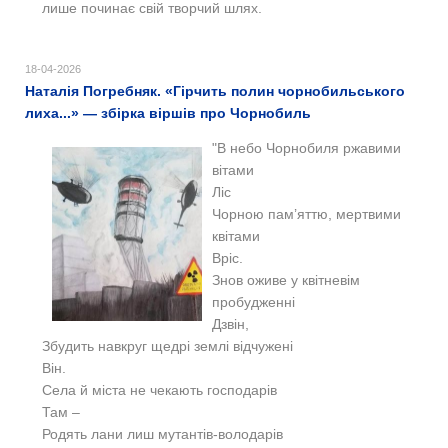
лише починає свій творчий шлях.
18-04-2026
Наталія Погребняк. «Гірчить полин чорнобильського
лиха...» — збірка віршів про Чорнобиль
"В небо Чорнобиля ржавими
вітами
Ліс
Чорною пам’яттю, мертвими
квітами
Вріс.
Знов оживе у квітневім
пробудженні
Дзвін,
Збудить навкруг щедрі землі відчужені
Він.
Села й міста не чекають господарів
Там –
Родять лани лиш мутантів-володарів