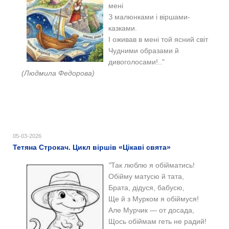
мені
З малюнками і віршами-
казками.
І оживав в мені той ясний світ
Чудними образами й
дивоголосами!.."
(Людмила Федорова)
05-03-2026
Тетяна Строкач. Цикл віршів «Цікаві свята»
"
Так люблю я обійматись!
Обійму матусю й тата,
Брата, дідуся, бабусю,
Ще й з Мурком я обіймуся!
Але Мурчик — от досада,
Щось обіймам геть не радий!