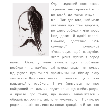
Один видатний поет якось
зауважив, що справжній вірш
це такий, де кожен рядок —
вірш. Так, для того, щоб мати
уявлення про стан здоровʼя,
не варто забирати літр крові,
іноді досить й однієї краплі.
Скажімо, достатньо 123-
секундної композиції
«Yesterday», щоб зрозуміти,
якого рівня музикант перед
вами… Отже, у мене виникла ідея спробувати
позбирати на памʼять такі яскраві рядки, як колись
відшукував бурштинові промінчики на білому піску
литовської Куршської затоки… Звичайно, ця справа
надзвичайно особиста. І тут йтиметься не про
найкращий, геніальний, видатний чи ще якийсь рядок,
а просто про такий, що чимось запамʼятався -
образністю, оригінальністю чи музичністю… Притім, це
рядки з поезій не лише визнаних грандів, а й тих, хто