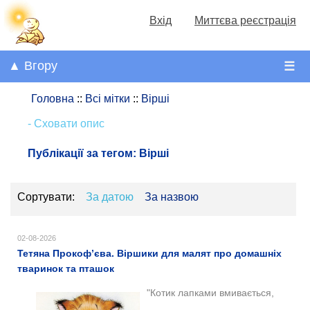
Вхід
Миттєва реєстрація
▲ Вгору
☰
Головна
::
Всі мітки
::
Вірші
- Сховати опис
Публікації за тегом:
Вірші
Сортувати:
За датою
За назвою
02-08-2026
Тетяна Прокоф’єва. Віршики для малят про домашніх
тваринок та пташок
"Котик лапками вмивається,