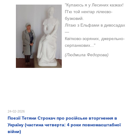
"Купаюсь я у Лесиних казках!
П'ю той нектар лілеєво-
бузковий.
Літаю з Ельфами в дивосадах
—
Квітково-зоряних, джерельно-
серпанкових..."
(Людмила Федорова)
24-02-2026
Поезії Тетяни Строкач про російське вторгнення в
Україну (частина четверта: 4 роки повномасштабної
війни)