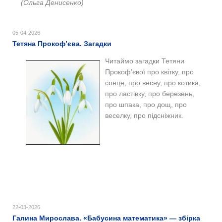
(Ольга Денисенко)
05-04-2026
Тетяна Прокоф’єва. Загадки
Читаймо загадки Тетяни
Прокоф’євої про квітку, про
сонце, про весну, про котика,
про ластівку, про березень,
про шпака, про дощ, про
веселку, про підсніжник.
22-03-2026
Галина Мирослава. «Бабусина математика» — збірка