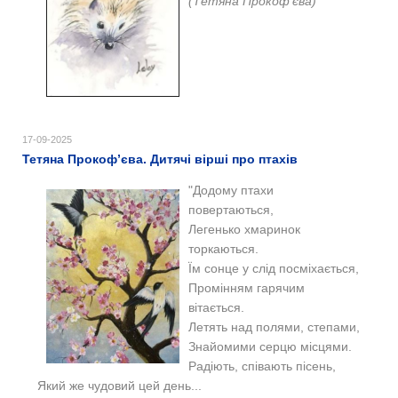
(Тетяна Прокоф’єва)
17-09-2025
Тетяна Прокоф’єва. Дитячі вірші про птахів
"Додому птахи
повертаються,
Легенько хмаринок
торкаються.
Їм сонце у слід посміхається,
Промінням гарячим
вітається.
Летять над полями, степами,
Знайомими серцю місцями.
Радіють, співають пісень,
Який же чудовий цей день...