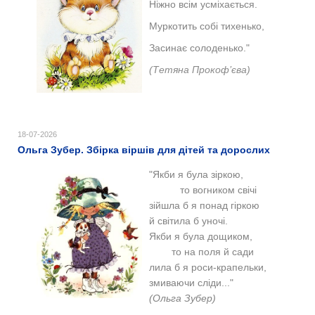
Ніжно всім усміхається.
Муркотить собі тихенько,
Засинає солоденько."
(Тетяна Прокоф’єва)
18-07-2026
Ольга Зубер. Збірка віршів для дітей та дорослих
"Якби я була зіркою,
то вогником свічі
зійшла б я понад гіркою
й світила б уночі.
Якби я була дощиком,
то на поля й сади
лила б я роси-крапельки,
змиваючи сліди..."
(Ольга Зубер)