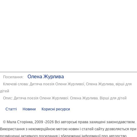
Олена Журлива
Посилання:
Ключові слова: Дитяча поезія Олени Журливої, Олена Журлива, вірші для
дітей
Опис: Дитяча поезія Олени Журливої. Олена Журлива. Вірші для дітей
Статті
Новини
Корисні ресурси
© Мала Сторінка, 2009 -2026 Всі авторські права захищені законодавством.
Використання з некомерційною метою новин і статей сайту дозволяється при
розміщенні активного посилання і збереженні інформації про авторство.