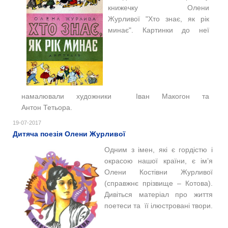
книжечку Олени
Журливої "Хто знає, як рік
минає". Картинки до неї
намалювали художники Іван Макогон та
Антон Тетьора.
19-07-2017
Дитяча поезія Олени Журливої
Одним з імен, які є гордістю і
окрасою нашої країни, є ім’я
Олени Костівни Журливої
(справжнє прізвище – Котова).
Дивіться матеріал про життя
поетеси та її ілюстровані твори.