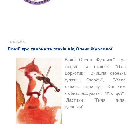
31-10-2015
Поезії про тварин та птахів від Олени Журливої
Вірші Олени Журливої про
тварин та пташок: "Наш
Воркотик", "Вийшла кізонька
гуляти", "Сторож", "Узяла
лисичка скрипку", "Хто чим
любить ласувати", "Хто це?",
"Ластівки", "Гиля, гиля,
гусоньки".