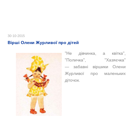
30-10-2015
Вірші Олени Журливої про дітей
"Не дівчинка, а квітка",
"Поличка", "Хазяєчка"
— забавні віршики Олени
Журливої про маленьких
діточок.