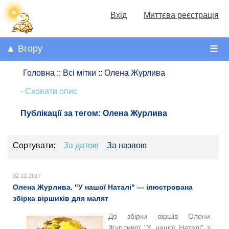
Вхід
Миттєва реєстрація
▲ Вгору
☰
Головна
::
Всі мітки
::
Олена Журлива
- Сховати опис
Публікації за тегом:
Олена Журлива
Сортувати:
За датою
За назвою
02-11-2017
Олена Журлива. "У нашої Наталі" — ілюстрована
збірка віршиків для малят
До збірки віршів Олени
Журливої "У нашої Наталі" з