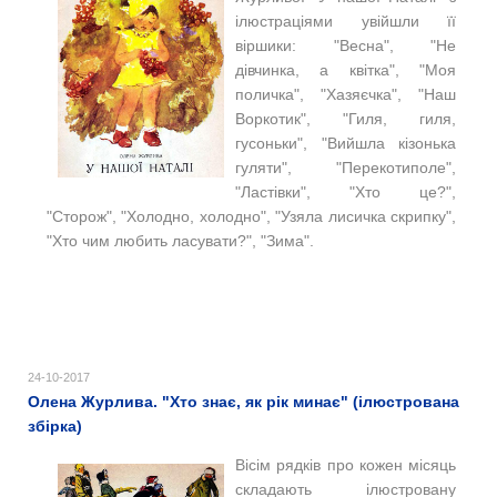
ілюстраціями увійшли її
віршики: "Весна", "Не
дівчинка, а квітка", "Моя
поличка", "Хазяєчка", "Наш
Воркотик", "Гиля, гиля,
гусоньки", "Вийшла кізонька
гуляти", "Перекотиполе",
"Ластівки", "Хто це?",
"Сторож", "Холодно, холодно", "Узяла лисичка скрипку",
"Хто чим любить ласувати?", "Зима".
24-10-2017
Олена Журлива. "Хто знає, як рік минає" (ілюстрована
збірка)
Вісім рядків про кожен місяць
складають ілюстровану