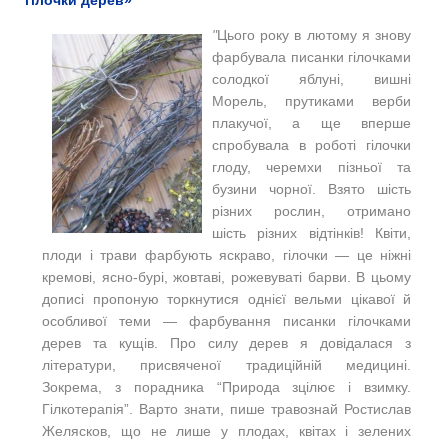
гілочки дерев»
"
Цього року в лютому я знову
фарбувала писанки гілочками
солодкої яблуні, вишні
Морель, прутиками верби
плакучої, а ще вперше
спробувала в роботі гілочки
глоду, черемхи пізньої та
бузини чорної. Взято шість
різних рослин, отримано
шість різних відтінків! Квіти,
плоди і трави фарбують яскраво, гілочки — це ніжні
кремові, ясно-бурі, жовтаві, рожевуваті барви. В цьому
дописі пропоную торкнутися однієї вельми цікавої й
особливої теми — фарбування писанки гілочками
дерев та кущів. Про силу дерев я довідалася з
літератури, присвяченої традиційній медицині.
Зокрема, з порадника “Природа зцілює і взимку.
Гілкотерапія”. Варто знати, пише травознай Ростислав
Желясков, що не лише у плодах, квітах і зелених