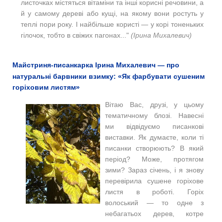
листочках містяться вітаміни та інші корисні речовини, а
й у самому дереві або кущі, на якому вони ростуть у
теплі пори року. І найбільше користі — у корі тоненьких
гілочок, тобто в свіжих пагонах..."
(Ірина Михалевич)
Майстриня-писанкарка Ірина Михалевич — про
натуральні барвники взимку: «Як фарбувати сушеним
горіховим листям»
Вітаю Вас, друзі, у цьому
тематичному блозі. Навесні
ми відвідуємо писанкові
виставки. Як думаєте, коли ті
писанки створюють? В який
період? Може, протягом
зими? Зараз січень, і я знову
перевірила сушене горіхове
листя в роботі. Горіх
волоський — то одне з
небагатьох дерев, котре