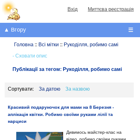
Вхід
Миттєва реєстрація
▲ Вгору
☰
Головна
::
Всі мітки
::
Рукоділля, робимо самі
- Сховати опис
Публікації за тегом:
Рукоділля, робимо самі
Сортувати:
За датою
За назвою
Красивий подаруночок для мами на 8 Березня -
аплікація квітки. Робимо своїми руками лілії та
нарциси
Дивимось майстер-клас на
відео, робимо своїми руками