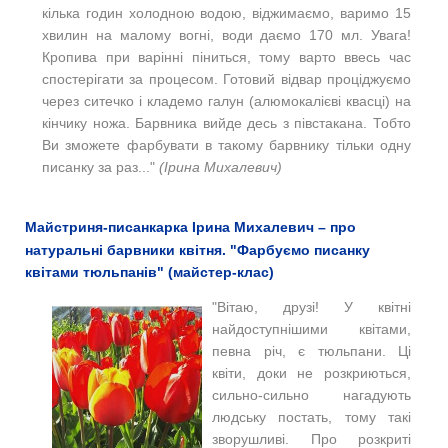
кілька годин холодною водою, віджимаємо, варимо 15
хвилин на малому вогні, води даємо 170 мл. Увага!
Кропива при варінні піниться, тому варто ввесь час
спостерігати за процесом. Готовий відвар проціджуємо
через ситечко і кладемо галун (алюмокалієві квасці) на
кінчику ножа. Барвника вийде десь з півстакана. Тобто
Ви зможете фарбувати в такому барвнику тільки одну
писанку за раз..."
(Ірина Михалевич)
Майстриня-писанкарка Ірина Михалевич – про
натуральні барвники квітня. "Фарбуємо писанку
квітами тюльпанів" (майстер-клас)
"Вітаю, друзі! У квітні
найдоступнішими квітами,
певна річ, є тюльпани. Ці
квіти, доки не розкриються,
сильно-сильно нагадують
людську постать, тому такі
зворушливі. Про розкриті