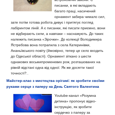
писанки, в які вкладають
багато праці, насичений
орнамент забира чимало сил,
зате потім готова робота дивує і притягує погляд
лабіринтом ліній. А є писанки, які писати приємно, вони
не відбирають сили, а навпаки – наснажують. До таких
належить писанка «Зірочки». До колекції Володимира
Ястребова вона потрапила з села Катеринівки,
Ананьївського повіту (ймовірно, тепер це село входить
до Одеської області). Орнамент зіткано з шести
однакових восьмипроменевих рож, розташованих на
рівній відстані одна від одної. Як же досягти такої
точності?..
Майстер-клас з мистецтва орігамі: як зробити своїми
руками серце з паперу на День Святого Валентина
Youtube-канал «Розумна
дитина» пропонує відео-
інструкцію, як зробити
сердечко з паперу за