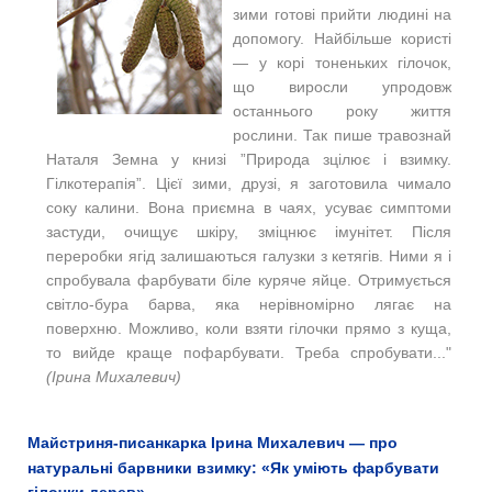
зими готові прийти людині на
допомогу. Найбільше користі
— у корі тоненьких гілочок,
що виросли упродовж
останнього року життя
рослини. Так пише травознай
Наталя Земна у книзі ”Природа зцілює і взимку.
Гілкотерапія”. Цієї зими, друзі, я заготовила чимало
соку калини. Вона приємна в чаях, усуває симптоми
застуди, очищує шкіру, зміцнює імунітет. Після
переробки ягід залишаються галузки з кетягів. Ними я і
спробувала фарбувати біле куряче яйце. Отримується
світло-бура барва, яка нерівномірно лягає на
поверхню. Можливо, коли взяти гілочки прямо з куща,
то вийде краще пофарбувати. Треба спробувати..."
(Ірина Михалевич)
Майстриня-писанкарка Ірина Михалевич — про
натуральні барвники взимку: «Як уміють фарбувати