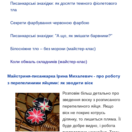
Писанкарські знахідки: як досягти темного фіолетового
тла
Секрети фарбування червоною фарбою
Писанкарські знахідки: "А що, як змішати барвники?"
Білосніжне тло – без мороки (майстер-клас)
Коли обмаль складників (майстер-клас)
Майстриня-писанкарка Ірина Михалевич - про роботу
з перепелиними яйцями: як зводити віск
Розповім більш детально про
зведення воску з розписаного
перепелиного яйця. Якщо
віск не покриє котрусь
ділянку, то лишиться пляма. Її
буде добре видно, і робота