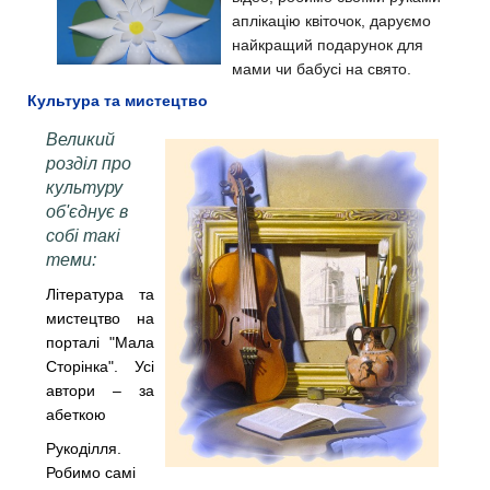
аплікацію квіточок, даруємо
найкращий подарунок для
мами чи бабусі на свято.
Культура та мистецтво
Великий
розділ про
культуру
об'єднує в
собі такі
теми:
Література та
мистецтво на
порталі "Мала
Сторінка". Усі
автори – за
абеткою
Рукоділля.
Робимо самі