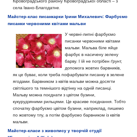
Кіровоградського району Кіровоградської області – з
села Івано-Благодатне.
Майстер-клас писанкарки Ірини Михалевич: Фарбуємо
писанки червоними квітами мальви
У червні-липні фарбуємо
писанки червоними квітами
мальви. Мальва біле яйце
фарбує в насичену зелену
барву. І їй не потрібен ґрунт,
допомога жовтих барвників,
як це буває, коли треба пофарбувати писанку в зелене
ягодами. Барвником з квітів мальви можна досягти
світлішого та темнішого відтінку на одній писанці.
Мальву можна поєднати з цвітом бузини,
кукурудзяними рильцями. Це красиве поєднання. Тобто
спочатку фарбуємо цвітом бузини, наприклад, пишемо
по жовтому тлу, а потім фарбуємо барвником із квітів
мальви.
Майстер-класи з живопису у творчій студії