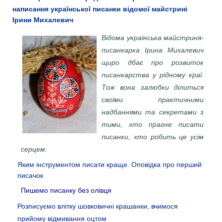
написання української писанки відомої майстрині
Ірини Михалевич
Відома українська майстриня-
писанкарка Ірина Михалевич
щиро дбає про розвиток
писанкарства у рідному краї.
Тож вона залюбки ділиться
своїми практичними
надбаннями та секретами з
тими, хто прагне писати
писанки, хто робить це усім
серцем.
Яким інструментом писати краще. Оповідка про перший
писачок
Пишемо писанку без олівця
Розписуємо влітку шовковичні крашанки, вчимося
прийому відмивання оцтом