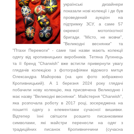
українські дизайнери
показали нові колекції і де був
проведений аукціон на
підтримку ЗСУ, а саме 57
окремої мотопіхотної
бригади. "Місто, не мовчи",
"Великодні веснянки" та
"Птахи Перемоги" - саме такі назви мають колекції
одягу від кропивницьких виробників. Тетяна Лугинець
та її бренд "Charwish" вже встигли привернути увагу
глядачів колекцією з фотографіями відомого митця
Олександра Майорова (на цих фото зображено
Кропивницький). А 1 березня 2024 року глядачі
побачили нову колекцію, яка присвячена Великодню і
має назву "Великодні веснянки". Майстерня "Charwish",
яка розпочала роботу в 2017 році, зосереджена на
пошитті одягу з елементами сучасної вишивки.
Відтепер їхні світшоти розшито писанковими
символами, які майстри перенесли на одяг з
традиційних писанок Кропивниччини (сучасна