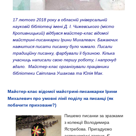
17 лютого 2018 року в обласній універсальній
науковій бібліотеці імені Д. І. Чижевського (місто
Кропивницький) відбувся майстер-клас відомої
майстрині-писанкарки Ірини Михалевич. Бажаючих
навчитися писати писанку було чимало. Писали
традиційну писанку, фарбували її бузиною. Кілька
учасниць написали свою першу роботу, і напрочуд
вдало. Майстер-клас організували працівники
бібліотеки Світлана Ушакова та Юлія Мак.
Майстер-клас відомої майстрині-писанкарки Ірини
Михалевич про умовні лінії поділу на писанці (як
побачити приховане?)
Пишемо писанки за зразками
з колекції Володимира
Ястребова. Пригадуємо
астрономічні закони. Є