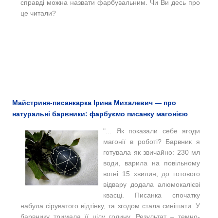
справді можна назвати фарбувальним. Чи Ви десь про
це читали?
Майстриня-писанкарка Ірина Михалевич — про
натуральні барвники: фарбуємо писанку магонією
"...
Як показали себе ягоди
магонії в роботі? Барвник я
готувала як звичайно: 230 мл
води, варила на повільному
вогні 15 хвилин, до готового
відвару додала алюмокалієві
квасці. Писанка спочатку
набула сіруватого відтінку, та згодом стала синішати. У
барвнику тримала її цілу годину. Результат – темно-