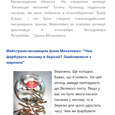
Кіровоградська область). На створення колекції
"Великодні веснянки" Тетяну Лугинець надихнули
писанки, які вона побачила в етнолабораторії "Баба
Єлька", і які були створені олександрійською
писанкаркою Іриною Михалевич за ескізами колекції
краєзнавця й етнографа Володимира
Ястребова..."
(
Ірина Михалевич)
Майстриня-писанкарка Ірина Михалевич: "Чим
фарбувати писанку в березні? Знайомимося з
мареною"
Березень. Ще холодно.
Буває, що й сніжить. На цей
місяць завжди припадають
дні Великого посту. Якщо у
вас не було змоги писати
писанки у лютому, то в
березні для цього удосталь
часу. Чим же фарбувати