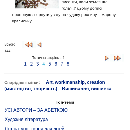
писанки, коли земля ще
гола? У цьому дописі
пропоную звернути увагу на чудову рослину – марену
красильну.
Всього:
144
Поточна сторінка: 4
1
2
3
4
5
6
7
8
Art, workmanship, creation
Споріднені мітки:
(мистецтво, творчість)
Вишивання, вишивка
Топ-теми
УСІ АВТОРИ – ЗА АБЕТКОЮ
Художня література
Літературні твори для дітей