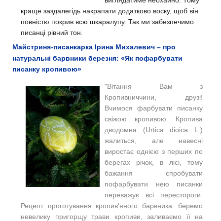
виглядатиме неохайно. Тому
краще заздалегідь накрапати додатково воску, щоб він
повністю покрив всю шкаралупу. Так ми забезпечимо
писанці рівний тон.
Майстриня-писанкарка Ірина Михалевич – про
натуральні барвники березня: «Як пофарбувати
писанку кропивою»
"Вітання Вам з
Кропивниччини, друзі!
Вчимося фарбувати писанку
свіжою кропивою. Кропива
дводомна (Urtica dioica L.)
жалиться, але навесні
виростає однією з перших по
берегах річок, в лісі, тому
бажання спробувати
пофарбувати нею писанки
переважує всі перестороги.
Рецепт проготування кропив'яного барвника: беремо
невелику пригорщу трави кропиви, заливаємо її на