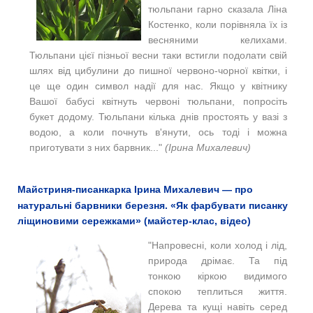
тюльпани гарно сказала Ліна
Костенко, коли порівняла їх із
весняними келихами.
Тюльпани цієї пізньої весни таки встигли подолати свій
шлях від цибулини до пишної червоно-чорної квітки, і
це ще один символ надії для нас. Якщо у квітнику
Вашої бабусі квітнуть червоні тюльпани, попросіть
букет додому. Тюльпани кілька днів простоять у вазі з
водою, а коли почнуть в'янути, ось тоді і можна
приготувати з них барвник..."
(Ірина Михалевич)
Майстриня-писанкарка Ірина Михалевич — про
натуральні барвники березня. «Як фарбувати писанку
ліщиновими сережками» (майстер-клас, відео)
"Напровесні, коли холод і лід,
природа дрімає. Та під
тонкою кіркою видимого
спокою теплиться життя.
Дерева та кущі навіть серед