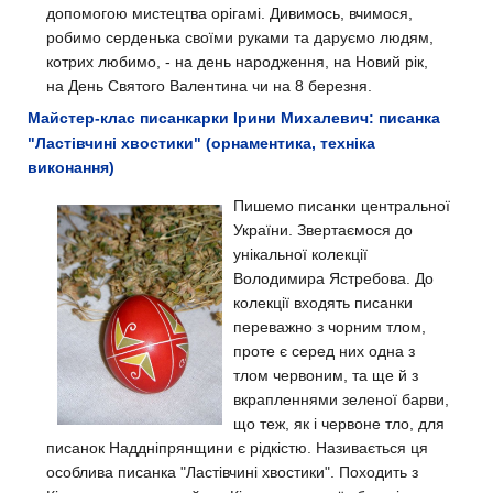
допомогою мистецтва орігамі. Дивимось, вчимося,
робимо серденька своїми руками та даруємо людям,
котрих любимо, - на день народження, на Новий рік,
на День Святого Валентина чи на 8 березня.
Майстер-клас писанкарки Ірини Михалевич: писанка
"Ластівчині хвостики" (орнаментика, техніка
виконання)
Пишемо писанки центральної
України. Звертаємося до
унікальної колекції
Володимира Ястребова. До
колекції входять писанки
переважно з чорним тлом,
проте є серед них одна з
тлом червоним, та ще й з
вкрапленнями зеленої барви,
що теж, як і червоне тло, для
писанок Наддніпрянщини є рідкістю. Називається ця
особлива писанка "Ластівчині хвостики". Походить з