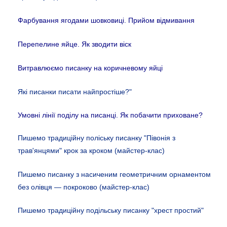
Фарбування ягодами шовковиці. Прийом відмивання
Перепелине яйце. Як зводити віск
Витравлюємо писанку на коричневому яйці
Які писанки писати найпростіше?"
Умовні лінії поділу на писанці. Як побачити приховане?
Пишемо традиційну поліську писанку "Півонія з
трав'янцями" крок за кроком (майстер-клас)
Пишемо писанку з насиченим геометричним орнаментом
без олівця — покроково (майстер-клас)
Пишемо традиційну подільську писанку "хрест простий"​