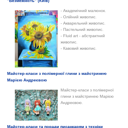
"Безмежність" (Київ)
- Академічний малюнок.
- Олійний живопис.
- Акварельний живопис.
- Пастельний живопис.
- Fluid art - абстрактний
живопис.
- Кавовий живопис.
Майстер-класи з полімерної глини з майстринею
Марією Андреєвою
Майстер-класи з полімерної
глини з майстринею Марією
Андреєвою.
Майстер-класи та поради писанкарям з техніки