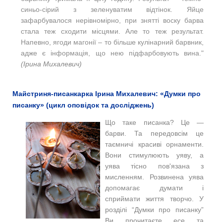
синьо-сірий з зеленуватим відтінок. Яйце
зафарбувалося нерівномірно, при знятті воску барва
стала теж сходити місцями. Але то теж результат.
Напевно, ягоди магонії – то більше кулінарний барвник,
адже є інформація, що нею підфарбовують вина."
(
Ірина Михалевич)
Майстриня-писанкарка Ірина Михалевич: «Думки про
писанку» (цикл оповідок та досліджень)
Що таке писанка? Це —
барви. Та передовсім це
таємничі красиві орнаменти.
Вони стимулюють уяву, а
уява тісно пов'язана з
мисленням. Розвинена уява
допомагає думати і
сприймати життя творчо. У
розділі “Думки про писанку”
Ви прочитаєте есе та