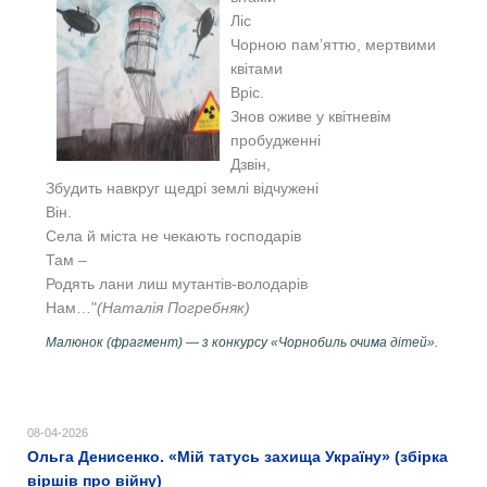
Ліс
Чорною пам’яттю, мертвими
квітами
Вріс.
Знов оживе у квітневім
пробудженні
Дзвін,
Збудить навкруг щедрі землі відчужені
Він.
Села й міста не чекають господарів
Там –
Родять лани лиш мутантів-володарів
Нам…"
(Наталія Погребняк)
Малюнок (фрагмент) — з конкурсу «Чорнобиль очима дітей».
08-04-2026
Ольга Денисенко. «Мій татусь захища Україну» (збірка
віршів про війну)