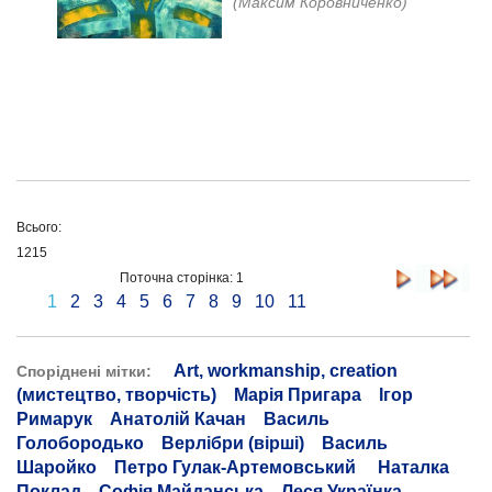
(Максим Коровниченко)
Всього:
1215
Поточна сторінка: 1
1
2
3
4
5
6
7
8
9
10
11
Art, workmanship, creation
Споріднені мітки:
(мистецтво, творчість)
Марія Пригара
Ігор
Римарук
Анатолій Качан
Василь
Голобородько
Верлібри (вірші)
Василь
Шаройко
Петро Гулак-Артемовський
Наталка
Поклад
Софія Майданська
Леся Українка