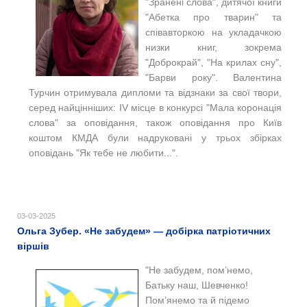
"Зранені слова", дитячої книги
"Абетка про тварин" та
співавторкою на укладачкою
низки книг, зокрема
"Доброкрай", "На крилах сну",
"Барви року". Валентина
Турчин отримувала дипломи та відзнаки за свої твори,
серед найцінніших: IV місце в конкурсі "Мала коронація
слова" за оповідання, також оповідання про Київ
коштом КМДА були надруковані у трьох збірках
оповідань "Як тебе не любити...".
03-03-2025
Ольга Зубер. «Не забудем» — добірка патріотичних
віршів
"Не забудем, пом’немо,
Батьку наш, Шевченко!
Пом’янемо та й підемо