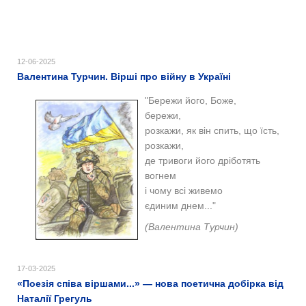
12-06-2025
Валентина Турчин. Вірші про війну в Україні
"Бережи його, Боже,
бережи,
розкажи, як він спить, що їсть,
розкажи,
де тривоги його дріботять
вогнем
і чому всі живемо
єдиним днем..."
(Валентина Турчин)
17-03-2025
«Поезія співа віршами...» — нова поетична добірка від
Наталії Грегуль