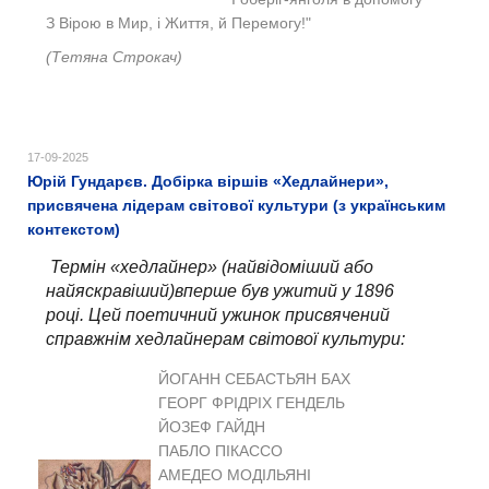
З Вірою в Мир, і Життя, й Перемогу!"
(Тетяна Строкач)
17-09-2025
Юрій Гундарєв. Добірка віршів «Хедлайнери»,
присвячена лідерам світової культури (з українським
контекстом)
Термін «хедлайнер» (найвідоміший або
найяскравіший)вперше був ужитий у 1896
році. Цей поетичний ужинок присвячений
справжнім хедлайнерам світової культури:
ЙОГАНН СЕБАСТЬЯН БАХ
ГЕОРГ ФРІДРІХ ГЕНДЕЛЬ
ЙОЗЕФ ГАЙДН
ПАБЛО ПІКАССО
АМЕДЕО МОДІЛЬЯНІ