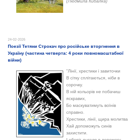
(Людмила Кибалка)
24-02-2026
Поезії Тетяни Строкач про російське вторгнення в
Україну (частина четверта: 4 роки повномасштабної
війни)
"Лінії, хрестики і завиточки
В сітку сплітаються, ніби в
сорочку.
В ній кольорів не побачиш
яскравих,
Бо маскуватимуть воїнів
справно.
Хрестики, лінії, щира молитва
Хай допоможуть синів
захистити.
І оберіг-янголя в допомогу