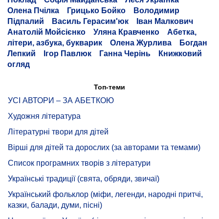
Олена Пчілка
Грицько Бойко
Володимир
Підпалий
Василь Герасим'юк
Іван Малкович
Анатолій Мойсієнко
Уляна Кравченко
Абетка,
літери, азбука, букварик
Олена Журлива
Богдан
Лепкий
Ігор Павлюк
Ганна Черінь
Книжковий
огляд
Топ-теми
УСІ АВТОРИ – ЗА АБЕТКОЮ
Художня література
Літературні твори для дітей
Вірші для дітей та дорослих (за авторами та темами)
Список програмних творів з літератури
Українські традиції (свята, обряди, звичаї)
Український фольклор (міфи, легенди, народні притчі,
казки, балади, думи, пісні)