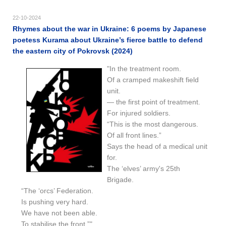
22-10-2024
Rhymes about the war in Ukraine: 6 poems by Japanese
poetess Kurama about Ukraine’s fierce battle to defend
the eastern city of Pokrovsk (2024)
"In the treatment room.
Of a cramped makeshift field
unit.
— the first point of treatment.
For injured soldiers.
“This is the most dangerous.
Of all front lines.”
Says the head of a medical unit
for.
The ‘elves’ army's 25th
Brigade.
“The ‘orcs’ Federation.
Is pushing very hard.
We have not been able.
To stabilise the front.”"