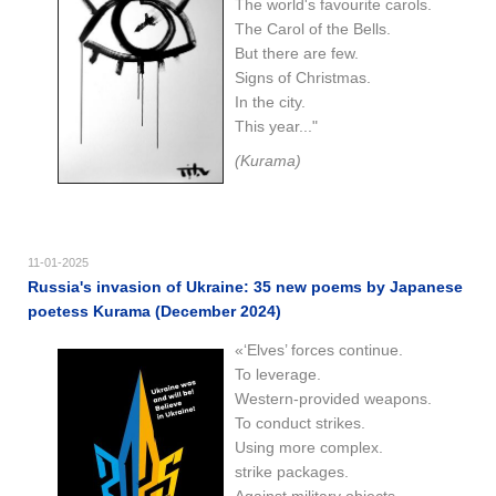
The world's favourite carols.
The Carol of the Bells.
But there are few.
Signs of Christmas.
In the city.
This year..."
(Kurama)
11-01-2025
Russia's invasion of Ukraine: 35 new poems by Japanese
poetess Kurama (December 2024)
«‘Elves’ forces continue.
To leverage.
Western-provided weapons.
To conduct strikes.
Using more complex.
strike packages.
Against military objects.