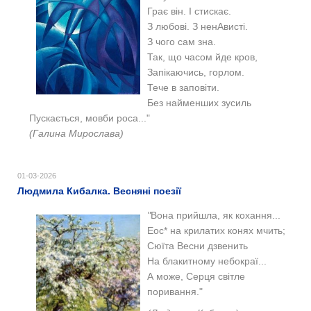
Грає він. І стискає.
З любові. З ненАвисті.
З чого сам зна.
Так, що часом йде кров,
Запікаючись, горлом.
Тече в заповіти.
Без найменших зусиль
Пускається, мовби роса..."
(Галина Мирослава)
01-03-2026
Людмила Кибалка. Весняні поезії
"
Вона прийшла, як кохання...
Еос* на крилатих конях мчить;
Сюїта Весни дзвенить
На блакитному небокраї...
А може, Серця світле
поривання."