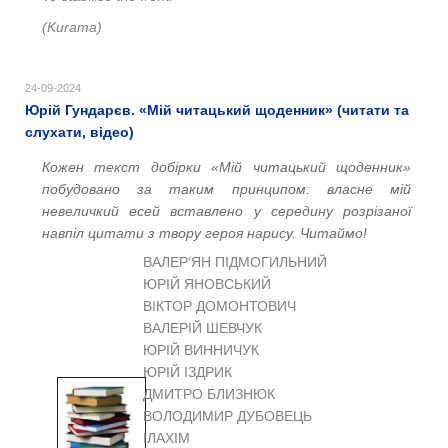
(Kurama)
24-09-2024
Юрій Гундарєв. «Мій читацький щоденник» (читати та
слухати, відео)
Кожен текст добірки «Мій читацький щоденник»
побудовано за таким принципом: власне мій
невеличкий есей вставлено у середину розрізаної
навпіл цитати з твору героя нарису. Читаймо!
ВАЛЕР‘ЯН ПІДМОГИЛЬНИЙ
ЮРІЙ ЯНОВСЬКИЙ
ВІКТОР ДОМОНТОВИЧ
ВАЛЕРІЙ ШЕВЧУК
ЮРІЙ ВИННИЧУК
ЮРІЙ ІЗДРИК
ДМИТРО БЛИЗНЮК
ВОЛОДИМИР ДУБОВЕЦЬ
ІЛАХІМ