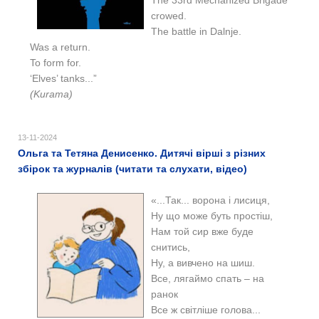
crowed.
The battle in Dalnje.
Was a return.
To form for.
‘Elves’ tanks...”
(Kurama)
13-11-2024
Ольга та Тетяна Денисенко. Дитячі вірші з різних
збірок та журналів (читати та слухати, відео)
«...Так... ворона і лисиця,
Ну що може буть простіш,
Нам той сир вже буде
снитись,
Ну, а вивчено на шиш.
Все, лягаймо спать – на
ранок
Все ж світліше голова...