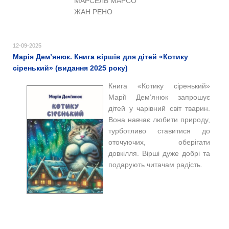
МАРСЕЛЬ МАРСО
ЖАН РЕНО
12-09-2025
Марія Дем’янюк. Книга віршів для дітей «Котику
сіренький» (видання 2025 року)
Книга «Котику сіренький»
Марії Дем’янюк запрошує
дітей у чарівний світ тварин.
Вона навчає любити природу,
турботливо ставитися до
оточуючих, оберігати
довкілля. Вірші дуже добрі та
подарують читачам радість.