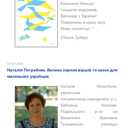
Боронити Неньку!
І кацапів-недоумків
Випхнем з України!
Повернемо в нашу хату
Мову солов’їну!.."
(Ольга Зубер)
04-02-2025
Наталія Погребняк. Велика скриня віршів та казок для
маленьких українців
Наталія Погребняк,
українська
письменниця,народилася у с.
Бабчинці Могилів-
Подільського р-ну на
Вінниччині. Закінчила
Тульчинське училище