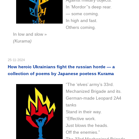
In ‘Mordor’’s deep rear.
— some coming.
In high and fast.
Others coming.
In low and slow »
(Kurama)
25-11-2024
How heroic Ukrainians fight the russian horde — a
collection of poems by Japanese poetess Kurama
“The ‘elves’ army’s 33rd.
Mechanized Brigade and its.
German-made Leopard 2A4
tanks
Stand in their way.
“Effective work.
Just blows the heads.
Off the enemies.”
The 33rd Mechanized Brigade