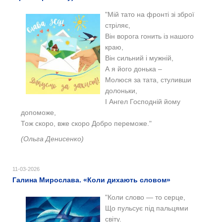
"Мій тато на фронті зі зброї
стріляє,
Він ворога гонить із нашого
краю,
Він сильний і мужній,
А я його донька –
Молюся за тата, стуливши
долоньки,
І Ангел Господній йому
допоможе,
Тож скоро, вже скоро Добро переможе."
(Ольга Денисенко)
11-03-2026
Галина Мирослава. «Коли дихають словом»
"Коли слово — то серце,
Що пульсує під пальцями
світу.