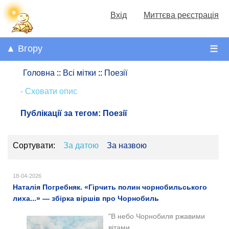
Вхід
Миттєва реєстрація
▲ Вгору
☰
Головна
::
Всі мітки
::
Поезії
- Сховати опис
Публікації за тегом:
Поезії
Сортувати:
За датою
За назвою
18-04-2026
Наталія Погребняк. «Гірчить полин чорнобильського
лиха...» — збірка віршів про Чорнобиль
"В небо Чорнобиля ржавими
вітами