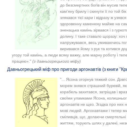
до безсмертних богів він мусив теп
кам'яну брилу і скинути її по той б
злякався тієї кари і відразу ж узявся
здоровенну каменюку майже на сам
зненацька камінь зірвався і з гурко
долину. І таке ставало щоразу: хоч 
напружувався, весь умиваючись пото
виривався йому з рук та котився додо
угору той камінь, а люди всяку важку, але марну роботу і те
працею»."
(з давньогрецького міфу)
Давньогрецький міф про пригоди аргонавтів (з книги "Кри
"... Ясона огорнув тяжкий сон. Довго
морем знявся страшний буревій, як
корабель захитався, затріщав і вра
своїми уламками Ясона, колишнього
аргонавтів не щез. Згадка про них
мові людей. Аргонавтами і тепер м
сміливців, що, долаючи смертельні
життям, торують шлях у далекі, незна