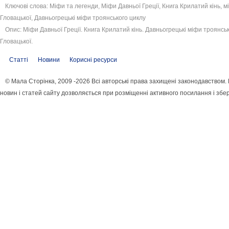
Ключові слова: Міфи та легенди, Міфи Давньої Греції, Книга Крилатий кінь, м
Гловацької, Давньогрецькі міфи троянського циклу
Опис: Міфи Давньої Греції. Книга Крилатий кінь. Давньогрецькі міфи троянсь
Гловацької.
Статті
Новини
Корисні ресурси
© Мала Сторінка, 2009 -2026 Всі авторські права захищені законодавством
новин і статей сайту дозволяється при розміщенні активного посилання і збе