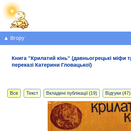
▲ Вгору
Книга "Крилатий кінь" (давньогрецькі міфи 
переказі Катерини Гловацької)
Все
Текст
Вкладені публікації (19)
Відгуки (47)