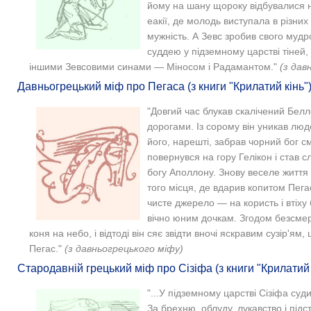
йому на шану щороку відбувалися н
еакії, де молодь виступала в різни
мужність. А Зевс зробив свого мудр
суддею у підземному царстві тіней, 
іншими Зевсовими синами — Міносом і Радамантом."
(з дав
Давньогрецький міф про Пегаса (з книги "Крилатий кінь"
"Довгий час блукав скалічений Бе
дорогами. Із сорому він уникав люд
його, нарешті, забрав чорний бог см
повернувся на гору Гелікон і став 
богу Аполлону. Знову веселе життя 
того місця, де вдарив копитом Пега
чисте джерело — на користь і втіх
вічно юним дочкам. Згодом безсмер
коня на небо, і відтоді він сяє звідти вночі яскравим сузір'ям
Пегас."
(з давньогрецького міфу)
Стародавній грецький міф про Сізіфа (з книги "Крилатий 
"...У підземному царстві Сізіфа суд
За брехню, облуду, лукавство і підс