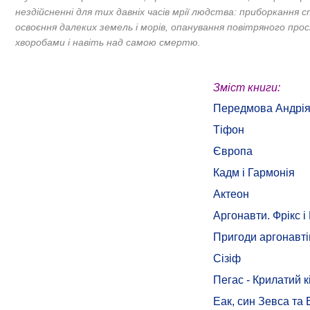
нездійсненні для тих давніх часів мрії людства: приборкання 
освоєння далеких земель і морів, опанування повітряного про
хворобами і навіть над самою смертю.
Зміст книги:
Передмова Андрія
Тіфон
Європа
Кадм і Гармонія
Актеон
Аргонавти. Фрікс і
Пригоди аргонавті
Сізіф
Пегас - Крилатий к
Еак, син Зевса та 