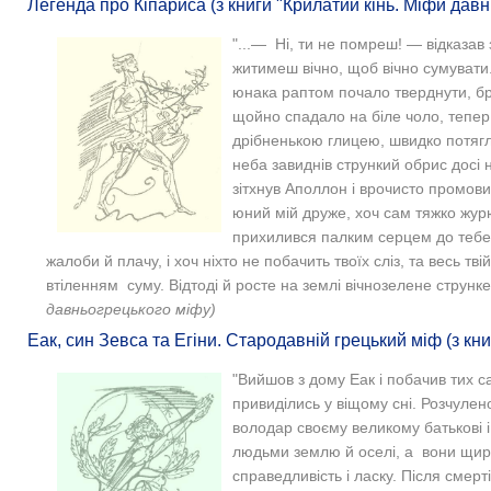
Легенда про Кіпариса (з книги "Крилатий кінь. Міфи давнь
"...— Ні, ти не помреш! — відказав
житимеш вічно, щоб вічно сумувати
юнака раптом почало тверднути, бр
щойно спадало на біле чоло, тепер
дрібненькою глицею, швидко потягло
неба завиднів стрункий обрис досі
зітхнув Аполлон і врочисто промов
юний мій друже, хоч сам тяжко жур
прихилився палким серцем до тебе
жалоби й плачу, і хоч ніхто не побачить твоїх сліз, та весь т
втіленням суму. Відтоді й росте на землі вічнозелене струнк
давньогрецького міфу)
Еак, син Зевса та Егіни. Стародавній грецький міф (з кни
"Вийшов з дому Еак і побачив тих 
привиділись у віщому сні. Розчулен
володар своєму великому батькові і
людьми землю й оселі, а вони щиро
справедливість і ласку. Після смер