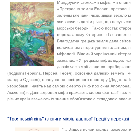
Мандруючи стежками міфів, ми опинили
«Прекрасна земля Еллади, прекрасні її 
зеленім клечанні лісів, звідки весело 
зливаючись далі и річки, що несуть сво
морської безодні. Такою постає старо
переказаному Катериною Гловацькою 
Благодатна грецька земля дала світов
величезним літературним талантом, я
міфології. Відомий український літер
зазначає: «У грецьких міфах відбилися
давніх часів мрії людства: приборкан
(подвиги Геракла, Персея, Тесея), освоєння далеких земель і мо
мандри Одіссея), опанунання повітряного простору (Дедал та І
хворобами і навіть над самою смертю (міф про сина Аполлона,
Асклепія)». Давньогрецькі міфи вражають силою фантазії і вел
різних країн вважають їх знання обов'язковою складовою власної
"Троянській кінь" (з книги міфів давньої Греції у переказ
"... Зійшов ясний місяць, замерехтіл