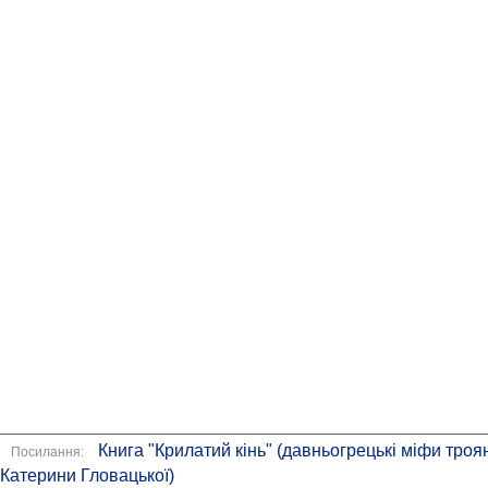
Книга "Крилатий кінь" (давньогрецькі міфи троя
Посилання:
Катерини Гловацької)