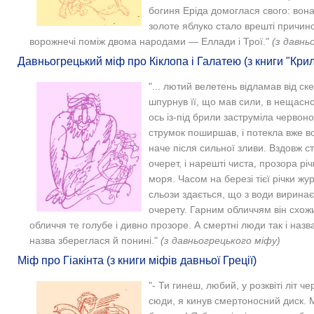
богиня Еріда домоглася свого: вона 
золоте яблуко стало врешті причин
ворожнечі поміж двома народами — Еллади і Трої."
(з давнь
Давньогрецький міф про Кіклопа і Галатею (з книги "Крил
"... лютий велетень відламав від ск
шпурнув її, що мав сили, в нещасно
ось із-під брили заструміла червон
струмок поширшав, і потекла вже во
наче після сильної зливи. Вздовж с
очерет, і нарешті чиста, прозора річ
моря. Часом на березі тієї річки жур
сльози здається, що з води виринає
очерету. Гарним обличчям він схожий
обличчя те голубе і дивно прозоре. А смертні люди так і назва
назва збереглася й понині."
(з давньогрецького міфу)
Міф про Гіакінта (з книги міфів давньої Греції)
"- Ти гинеш, любий, у розквіті літ ч
сюди, я кинув смертоносний диск. 