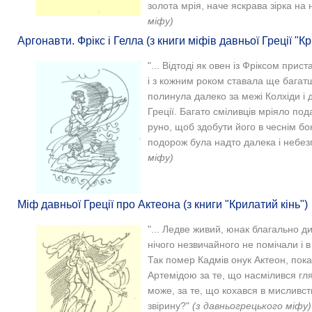
золота мрія, наче яскрава зірка на 
міфу)
Аргонавти. Фрікс і Гелла (з книги міфів давньої Греції "Кр
"... Відтоді як овен із Фріксом прис
і з кожним роком ставала ще багатш
полинула далеко за межі Колхіди і 
Греції. Багато сміливців мріяло под
руно, щоб здобути його в чеснім б
подорож була надто далека і небез
міфу)
Міф давньої Греції про Актеона (з книги "Крилатий кінь")
"... Ледве живий, юнак благально ди
нічого незвичайного не помічали і в
Так помер Кадмів онук Актеон, по
Артемідою за те, що насмілився гля
може, за те, що кохався в мисливст
звірину?"
(з давньогрецького міфу)