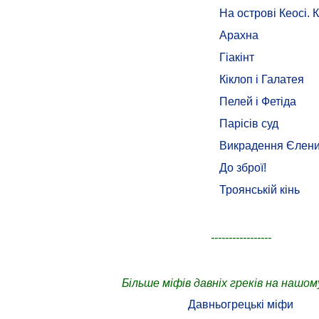
На острові Кеосі. 
Арахна
Гіакінт
Кіклоп і Галатея
Пелей і Фетіда
Парісів суд
Викрадення Єлен
До зброї!
Троянській кінь
-----------------
Більше міфів давніх греків на нашом
Давньогрецькі міфи