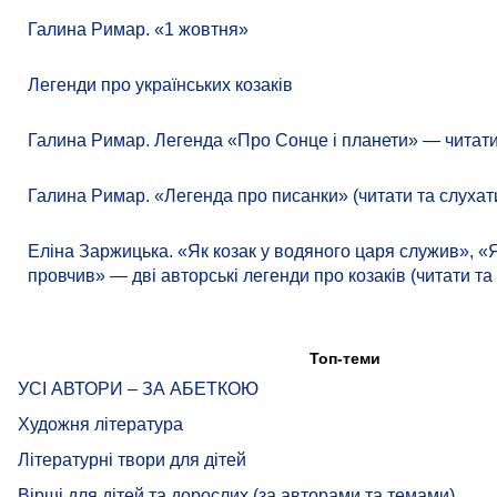
Галина Римар. «1 жовтня»
Легенди про українських козаків
Галина Римар. Легенда «Про Сонце і планети» — читати 
Галина Римар. «Легенда про писанки» (читати та слухати
Еліна Заржицька. «Як козак у водяного царя служив», «Я
провчив» — дві авторські легенди про козаків (читати та 
Топ-теми
УСІ АВТОРИ – ЗА АБЕТКОЮ
Художня література
Літературні твори для дітей
Вірші для дітей та дорослих (за авторами та темами)