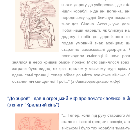
знали дорогу до узбережжя, де сті
йшли кораблі, ніде ані вогника, ан
передньому судні блиснув яскрави
знак для Сінона. Ахеєць уже давн
Побачивши нарешті, як блиснув на 
додолу і побіг до дерев'яного ко
подав умовний знак ахейцям; що
старанно замасковані дверцята.
повиходили сміливці й наче роз
знялися в небо криваві омахи пожеж. Місто зайнялося враз зв
заграви було видно, як крізь пролом у міському мурі, крізь
вдень самі троянці, тепер вбігає до міста ахейське військо. 
остання ніч священної Трої..."
(з давньогрецького міфу)
"До зброї!" - давньогрецький міф про початок великої в
(з книги "Крилатий кінь")
"... Тепер, коли під руку старшого
стало з півсотні грецьких вождів, а 
військом і було тих кораблів тьма