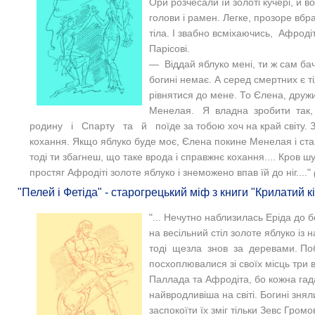
Ори розчесали їй золоті кучері, й во
голови і рамен. Легке, прозоре вб
тіла. І звабно всміхаючись, Афроді
Парісові.
— Віддай яблуко мені, ти ж сам ба
богині немає. А серед смертних є 
рівнятися до мене. То Єлена, дру
Менелая. Я владна зробити так
родину і Спарту та й поїде за тобою хоч на край світу. З
кохання. Якщо яблуко буде моє, Єлена покине Менелая і ста
тоді ти збагнеш, що таке врода і справжнє кохання.... Кров шу
простяг Афродіті золоте яблуко і знеможено впав їй до ніг...."
"Пелей і Фетіда" - старогрецький міф з книги "Крилатий к
"... Нечутно наблизилась Еріда до 
на весільний стіл золоте яблуко із
тоді щезла знов за деревами. Поб
посхоплювалися зі своїх місць три 
Паллада та Афродіта, бо кожна га
найвродливіша на світі. Богині знял
заспокоїти їх зміг тільки Зевс Гром