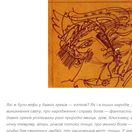
Які ж
були міфи у давніх греків — еллінів? Як і в інших народів,
виникнення світу; про народження і справи богів — фантасти
давніх греків утілювали різні природні явища: грім, блискавку, 
нічну темряву, вітри, річкові потоки тощо; про вчинки богів 
згубні для смертних людей; про засновників міст, тощо. У гре