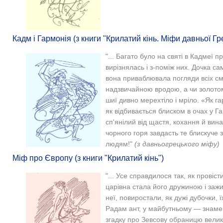
Кадм і Гармонія (з книги "Крилатий кінь. Міфи давньої Гре
"... Багато було на святі в Кадмеї 
вирізнялась і з-поміж них. Дочка сам
вона приваблювала погляди всіх см
надзвичайною вродою, а чи золотом,
шиї дивно мерехтіло і мріло. «Як га
як відбивається блиском в очах у Г
сп'янілий від щастя, кохання й вина.
чорного горя завдасть те блискуче 
людям!"
(з давньогрецького міфу)
Міф про Європу (з книги "Крилатий кінь")
"... Усе справдилося так, як провіс
царівна стала його дружиною і зажил
неї, повиростали, як дужі дубочки, 
Радам ант, у майбутньому — знаменит
згадку про Зевсову обраницю велик