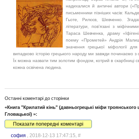
надихалися й античні автори («Пр
письменники пізніших часів: Кальд
Гьоте, Рилєєв, Шевченко. Згада
літератури, пов'язані з міфічни
Тараса Шевченка, драму «Іфігені
поему «Прометей» Андрія Малиш
значення грецької міфології для
випадково історію грецького народу ми завжди починаємо з
Їх можна назвати тим золотим фондом, котрий в скарбниці св
кожна освічена людина.
Останні коментарі до сторінки
«Книга "Крилатий кінь" (давньогрецькі міфи троянського 
Гловацької) »:
Показати попередні коментарі
софия
, 2018-12-13 17:47:15,
#