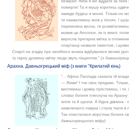
безкрая! Якби я міг віддати за тебе
померти! Та я мушу коритись одвіч
завжди будеш зі мною. Тільки-но м
ти оживатимеш знов у піснях. І щор
переможна весна, ти розквітатимеш
мовив це Аполлон, як із землі, пол
виросла прегарна квітка із пломени
спартанці назвали гіакінтом, і щове
Спарті на згадку про загиблого юнака відбувалися великі урочи
ту гарну духмяну квітку люди звуть гіацинтом."
(з давньогрец
Арахна. Давньогрецький міф (з книги "Крилатий кінь)
"... Афіна Паллада сказала їй владн
— Живи! І тчи своє прядиво. Тільки,
висітимеш і довіку прястимеш, і ти, 
словах богиня плеснула на Арахну 
зілля та й щезла. А бідна дівчина -
невеличкого павука і стала ткати в 
Так помстилася жорстока богиня св
давньогрецького міфу)