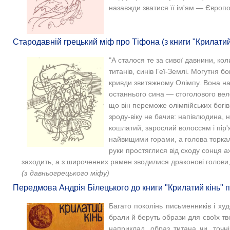
назавжди зватися її ім'ям — Європ
Стародавній грецький міф про Тіфона (з книги "Крилатий 
"А сталося те за сивої давнини, ко
титанів, синів Геї-Землі. Могутня б
кривди звитяжному Олімпу. Вона н
останнього сина — стоголового вел
що він переможе олімпійських богів
зроду-віку не бачив: напівлюдина, н
кошлатий, зарослий волоссям і пір'
найвищими горами, а голова торка
руки простяглися від сходу сонця а
заходить, а з широченних рамен зводилися драконові голови, і 
(з давньогрецького міфу)
Передмова Андрія Білецького до книги "Крилатий кінь" п
Багато поколінь письменників і худ
брали й беруть образи для своїх твор
наприклад, образ титана чи, точн