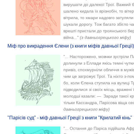
вирушати до далекої Трої. Важкий б
шалено кидала їх врізнобіч, то віт
вітрила, то хмари надовго затуляли
шукали дорогу. Тож багато збігло ча
врешті пристали до троянського бер
війна..."
(з давньогрецького міфу)
Міф про викрадення Єлени (з книги міфів давньої Греції)
"... Насторожено, мовчки зустріли П
долинули з Еллади якісь темні чутки.
привіз, спохмурніли обличчя в мужів
чим це загрожує Трої. Та ніхто з-по
бо, коли Єлена ступила на вулиці Тр
підводилися зі своїх місць, вражені
молодші казали: — Заради такої кра
тільки Кассандра, Парісова віща се
давньогрецького міфу)
"Парісів суд" - міф давньої Греції з книги "Крилатий кінь"
"... Остання до Паріса підійшла Аф