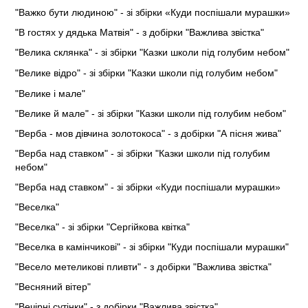
"Важко бути людиною" - зі збірки «Куди поспішали мурашки»
"В гостях у дядька Матвія" - з добірки "Важлива звістка"
"Велика склянка" - зі збірки "Казки школи під голубим небом"
"Велике відро" - зі збірки "Казки школи під голубим небом"
"Велике і мале"
"Велике й мале" - зі збірки "Казки школи під голубим небом"
"Верба - мов дівчина золотокоса" - з добірки "А пісня жива"
"Верба над ставком" - зі збірки "Казки школи під голубим
небом"
"Верба над ставком" - зі збірки «Куди поспішали мурашки»
"Веселка"
"Веселка" - зі збірки "Сергійкова квітка"
"Веселка в камінчикові" - зі збірки "Куди поспішали мурашки"
"Весело метеликові пливти" - з добірки "Важлива звістка"
"Весняний вітер"
"Вечірні сутінки" - з добірки "Важлива звістка"