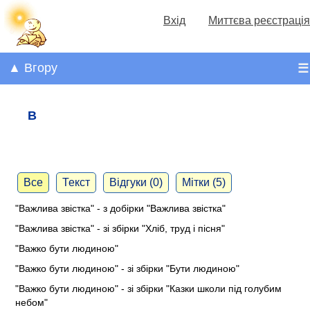
Вхід
Миттєва реєстрація
▲ Вгору
☰
В
Все
Текст
Відгуки (0)
Мітки (5)
"Важлива звістка" - з добірки "Важлива звістка"
"Важлива звістка" - зі збірки "Хліб, труд і пісня"
"Важко бути людиною"
"Важко бути людиною" - зі збірки "Бути людиною"
"Важко бути людиною" - зі збірки "Казки школи під голубим
небом"