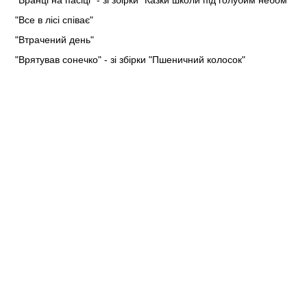
"Все в лісі співає"
"Втрачений день"
"Врятував сонечко" - зі збірки "Пшеничний колосок"