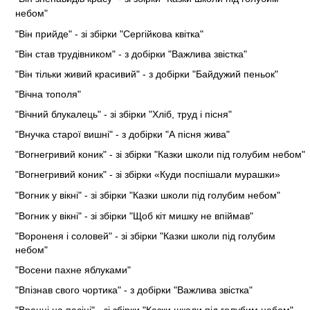
небом"
"Він прийде" - зі збірки "Сергійкова квітка"
"Він став трудівником" - з добірки "Важлива звістка"
"Він тільки живий красивий" - з добірки "Байдужий пеньок"
"Вічна тополя"
"Вічний блукалець" - зі збірки "Хліб, труд і пісня"
"Внучка старої вишні" - з добірки "А пісня жива"
"Вогнегривий коник" - зі збірки "Казки школи під голубим небом"
"Вогнегривий коник" - зі збірки «Куди поспішали мурашки»
"Вогник у вікні" - зі збірки "Казки школи під голубим небом"
"Вогник у вікні" - зі збірки "Щоб кіт мишку не впіймав"
"Вороненя і соловей" - зі збірки "Казки школи під голубим
небом"
"Восени пахне яблуками"
"Впізнав свого чортика" - з добірки "Важлива звістка"
"Вранці на пасіці" - зі збірки "Казки школи під голубим небом"